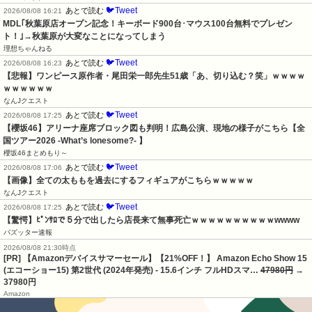
🐦Tweet
あとで読む
2026/08/08 16:21
MDL｢秋葉原店オープン記念！キーボード900台･マウス100台無料でプレゼン
ト！｣→秋葉原が大変なことになってしまう
理想ちゃんねる
🐦Tweet
あとで読む
2026/08/08 16:23
【悲報】ワンピース原作者・尾田栄一郎先生51歳「あ、切り込む？笑」ｗｗｗｗ
ｗｗｗｗｗｗ
なんJクエスト
🐦Tweet
あとで読む
2026/08/08 17:25
【櫻坂46】アリーナ座席ブロック図も判明！広島公演、現地の様子がこちら【全
国ツアー2026 -What’s lonesome?- 】
櫻坂46まとめもり～
🐦Tweet
あとで読む
2026/08/08 17:06
【画像】全ての太ももを過去にするフィギュアがこちらｗｗｗｗｗ
なんJクエスト
🐦Tweet
あとで読む
2026/08/08 17:25
【驚愕】ﾋﾟﾝｻﾛで５分で出したら店長来て無事死亡ｗｗｗｗｗｗｗｗｗｗwwww
バズッター速報
2026/08/08 21:30時点
[PR] 【Amazonデバイスサマーセール】【21%OFF！】 Amazon Echo Show 15
(エコーショー15) 第2世代 (2024年発売) - 15.6インチ フルHDスマ…
47980円
→
37980円
Amazon