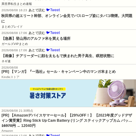
異世界転生まとめ速報
🐦Tweet
あとで読む
2026/08/08 16:23
秋田県の超エリート幹部、オンライン会見でバスローブ姿にタバコ喫煙。大問題
に
まとめブレイド
🐦Tweet
あとで読む
2026/08/08 17:06
【急募】登山用のアルファ米を買える場所
ガールズVIPまとめ
🐦Tweet
あとで読む
2026/08/08 17:06
【画像】チアリーダーに顔を太ももで挟まれた男子高生、瞑想状態に
ネギ速
2026/08/08
[PR] 【マンガ】『一迅社』セール・キャンペーン中のマンガ本まとめ
Kindleストア
2026/08/08 21:30時点
[PR] 【Amazonデバイスサマーセール】【29%OFF！】 【2023年度グッドデザ
イン賞受賞】Ring Stick Up Cam Battery (リング スティックアップカム バッ…
16970円
→ 12040円
Amazon
🐦Tweet
あとで読む
2026/08/08 17:05