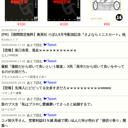
¥100
¥100
¥99
2026/08/16 まで！
[PR] 【期間限定無料】集英社 りぼん9月号配信記念『さよならミニスカート』他
Kindleストア
🐦Tweet
あとで読む
2026/08/08 17:32
【悲報】坂口杏里、逃走ｗｗｗｗｗｗｗｗｗｗｗ
なんJ PRIDE
🐦Tweet
あとで読む
2026/08/08 17:49
蓮舫「蓮舫だから叩いて良いという報道」 X民「高市だから叩いて良いをやって
るのがお前だろ」
２ちゃんねるニュース超速まとめ＋
🐦Tweet
あとで読む
2026/08/08 16:25
【悲報】生挿入にビビってる女多すぎだろｗｗｗｗｗｗｗｗｗｗwwww
バズッター速報
🐦Tweet
あとで読む
2026/08/08 16:22
昔のブス女「私はブスやし愛嬌磨いてさっさと結婚するで」
はーとログ
🐦Tweet
あとで読む
2026/08/08 16:20
コメ卸大手さん、営業利益83％減 高値で買い込んだ米が売れず「損切り祭り」開
幕へ