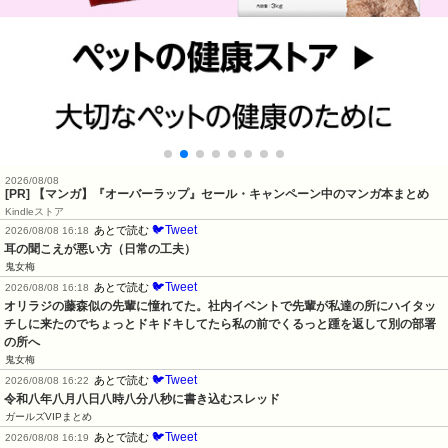
2026/08/08
[PR] 【マンガ】『オーバーラップ』セール・キャンペーン中のマンガ本まとめ
Kindleストア
🐦Tweet
あとで読む
2026/08/08 16:18
耳の聞こえが悪い方（日常の工夫）
鬼女梅
🐦Tweet
あとで読む
2026/08/08 16:18
オリラジの藤森似の先輩に憧れてた。社内イベントで先輩が私達の所にハイタッ
チしに来たのでちょっとドキドキしてたら私の前でくるっと踵を返して別の部署
の所へ
鬼女梅
🐦Tweet
あとで読む
2026/08/08 16:22
令和八年八月八日八時八分八秒に書き込むスレッド
ガールズVIPまとめ
🐦Tweet
あとで読む
2026/08/08 16:19