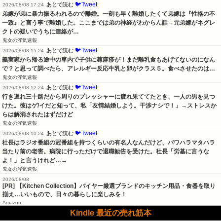
🐦Tweet
あとで読む
2026/08/08 17:24
弟嫁が弟に暴力振るわれるので離婚。一刻も早く離婚したくて弟嫁は『性格の不
一致』と言う事で離婚した。ここまでは弟の神経がわからん話→元弟嫁がネグレ
クトの疑いでうちに連絡が…
鬼女の浮気速報
🐦Tweet
あとで読む
2026/08/08 15:24
義実家から帰る途中の車内で子供に蕁麻疹が！まだ離乳食もあげてないのになん
で？と思って調べたら、アレルギー反応牛乳と卵がクラス５。食べさせたのは…
鬼女の浮気速報
🐦Tweet
あとで読む
2026/08/08 12:24
行き遅れ三十路だから周りのプレッシャーに疲れ果ててたとき、一人の男を見つ
けた。彼はゲ/イだと知って、私「友情結婚しよう。干渉ナシで！」→ストレスか
らは解消されたはずだけど
鬼女の浮気速報
🐦Tweet
あとで読む
2026/08/08 10:24
社長はラジオ番組の冠番組を持つくらいの有名人なんだけど、パワハラマタハラ
当たり前の老害。病院に行っただけで退職勧告を受けた。社長「労基に言うな
よ！」と言うけれど…→
鬼女の浮気速報
2026/08/08
[PR] 【Kitchen Collection】バイヤー厳選ブランドのキッチン用品・食器を取り
揃え…いいもので、日々の暮らしに楽しみを！
Amazon
Kindle 最近の売れ筋本