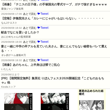
【画像】「テニスの王子様」の手塚国光の零式サーブ、ガチで強すぎるｗｗｗｗ
最強ジャンプ放送局
🐦Tweet
あとで読む
2026/08/08 17:06
【悲報】伊集院光さん「カレーにじゃがいもはいらない」・・・・・・・・・
なんJクエスト
🐦Tweet
あとで読む
2026/08/08 18:32
献血でなにを貰いましたか？
おにひめちゃんの監視部屋
🐦Tweet
あとで読む
2026/08/08 18:00
妻と一緒に中学の卒アルを見ていた夫さん、妻にとんでもない秘密をバレて震え
る・・・
オレ的ゲーム速報＠刃
🐦Tweet
あとで読む
2026/08/08 18:32
【画像】あのちゃん、上半身ほぼ裸でご乱心
いたしん！
2026/08/11まで
[PR] 【期間限定無料】集英社 りぼんフェスタ2026開催記念『こどものおもち
ゃ』他
Kindleストア