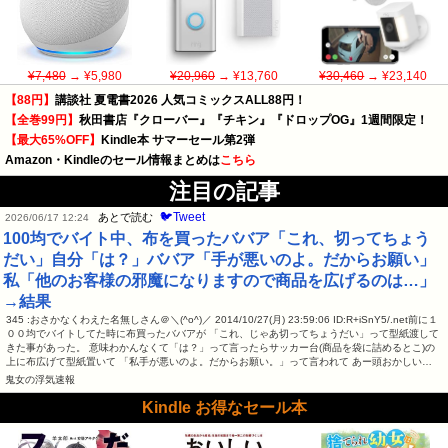
¥7,480
→ ¥5,980
¥20,960
→ ¥13,760
¥30,460
→ ¥23,140
【88円】
講談社 夏電書2026 人気コミックスALL88円！
【全巻99円】
秋田書店『クローバー』『チキン』『ドロップOG』1週間限定！
【最大65%OFF】
Kindle本 サマーセール第2弾
Amazon・Kindleのセール情報まとめは
こちら
注目の記事
🐦Tweet
あとで読む
2026/06/17 12:24
100均でバイト中、布を買ったババア「これ、切ってちょう
だい」自分「は？」ババア「手が悪いのよ。だからお願い」
私「他のお客様の邪魔になりますので商品を広げるのは…」
→結果
345 :おさかなくわえた名無しさん＠＼(^o^)／ 2014/10/27(月) 23:59:06 ID:R+iSnY5/.net前に１
００均でバイトしてた時に布買ったババアが 「これ、じゃあ切ってちょうだい」って型紙渡して
きた事があった。 意味わかんなくて「は？」って言ったらサッカー台(商品を袋に詰めるとこ)の
上に布広げて型紙置いて 「私手が悪いのよ。だからお願い。」って言われて あー頭おかしい…
鬼女の浮気速報
Kindle お得なセール本