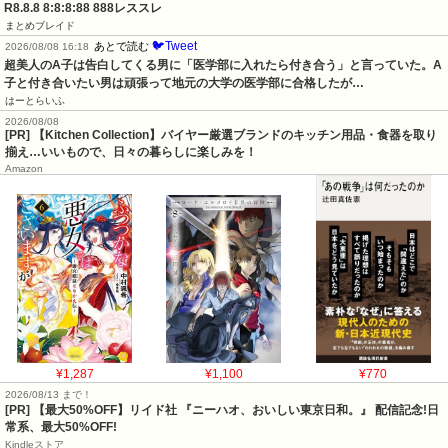
R8.8.8 8:8:8:88 888レススレ
まとめブレイド
🐦Tweet
あとで読む
2026/08/08 16:18
超美人のA子は告白してくる男に「医学部に入れたら付き合う」と言っていた。A
子と付き合いたい男は頑張って地元の大学の医学部に合格したが…
はーとらいふ
2026/08/08
[PR] 【Kitchen Collection】バイヤー厳選ブランドのキッチン用品・食器を取り
揃え…いいもので、日々の暮らしに楽しみを！
Amazon
¥1,287
¥1,100
¥770
2026/08/13 まで！
[PR] 【最大50%OFF】リイド社 『ニーハオ、おいしい東京日和。』 配信記念!日
常系、最大50%OFF!
Kindleストア