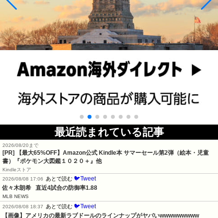
最近読まれている記事
2026/08/20まで
[PR]
【最大65%OFF】Amazon公式 Kindle本 サマーセール第2弾（絵本・児童
書）『ポケモン大図鑑１０２０＋』他
Kindleストア
🐦Tweet
あとで読む
2026/08/08 17:06
佐々木朗希   直近4試合の防御率1.88
MLB NEWS
🐦Tweet
あとで読む
2026/08/08 18:37
【画像】アメリカの最新ラブドールのラインナップがヤバいwwwwwwwww