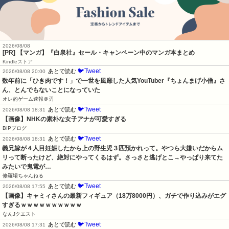
2026/08/08
[PR] 【マンガ】『白泉社』セール・キャンペーン中のマンガ本まとめ
Kindleストア
🐦Tweet
あとで読む
2026/08/08 20:00
数年前に「ひき肉です！」で一世を風靡した人気YouTuber『ちょんまげ小僧』さ
ん、とんでもないことになっていた
オレ的ゲーム速報＠刃
🐦Tweet
あとで読む
2026/08/08 18:31
【画像】NHKの素朴な女子アナが可愛すぎる
BIPブログ
🐦Tweet
あとで読む
2026/08/08 18:31
義兄嫁が４人目妊娠したから上の野生児３匹預かれって。やつら大嫌いだからム
リって断ったけど、絶対にやってくるはず。さっさと逃げとこ→やっぱり来てた
みたいで鬼電が…
修羅場ちゃんねる
🐦Tweet
あとで読む
2026/08/08 17:55
【画像】キャミィさんの最新フィギュア（18万8000円）、ガチで作り込みがエグ
すぎるｗｗｗｗｗｗｗｗｗｗ
なんJクエスト
🐦Tweet
あとで読む
2026/08/08 17:31