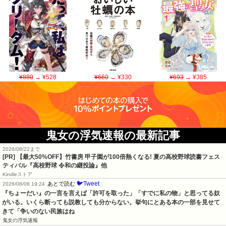
¥880
→ ¥528
¥660
→ ¥330
¥693
→ ¥385
鬼女の浮気速報の最新記事
2026/08/22まで
[PR] 【最大50%OFF】竹書房 甲子園が100倍熱くなる! 夏の高校野球読書フェス
ティバル『高校野球 令和の継投論』他
Kindleストア
🐦Tweet
あとで読む
2026/08/08 19:24
『ちょーだい』の一言を言えば「許可を取った」「すでに私の物」と思ってる奴
がいる。いくら断っても説教しても分からない。挙句にとある本の一部を見せて
きて「争いのない民族はね
鬼女の浮気速報