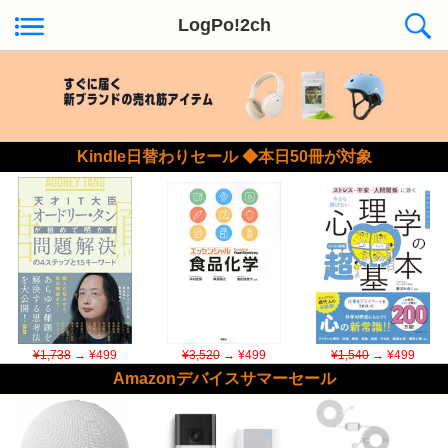
LogPo!2ch
Kindle日替わりセール ◆本日50冊が対象
¥1,738
→ ¥499
¥3,520
→ ¥499
¥1,540
→ ¥499
Amazonデバイスサマーセール