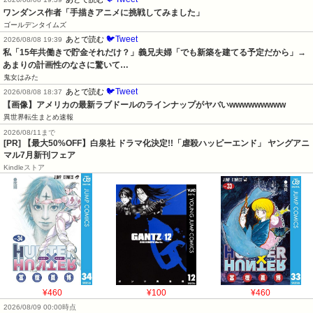
ワンダンス作者「手描きアニメに挑戦してみました」
ゴールデンタイムズ
🐦Tweet
あとで読む
2026/08/08 19:39
私「15年共働きで貯金それだけ？」義兄夫婦「でも新築を建てる予定だから」→
あまりの計画性のなさに驚いて…
鬼女はみた
🐦Tweet
あとで読む
2026/08/08 18:37
【画像】アメリカの最新ラブドールのラインナップがヤバいwwwwwwwww
異世界転生まとめ速報
2026/08/11まで
[PR] 【最大50%OFF】白泉社 ドラマ化決定!!「虐殺ハッピーエンド」 ヤングアニ
マル7月新刊フェア
Kindleストア
¥460
¥100
¥460
2026/08/09 00:00時点