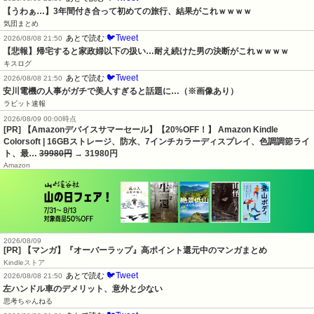
【うわぁ…】3年間付き合って初めての旅行、結果がこれｗｗｗｗ
気団まとめ
🐦Tweet
あとで読む
2026/08/08 21:50
【悲報】帰宅すると家政婦以下の扱い…耐え続けた男の決断がこれｗｗｗｗ
キスログ
🐦Tweet
あとで読む
2026/08/08 21:50
安川電機の人事がガチで美人すぎると話題に…（※画像あり）
ラビット速報
2026/08/09 00:00時点
[PR] 【Amazonデバイスサマーセール】【20%OFF！】 Amazon Kindle
Colorsoft | 16GBストレージ、防水、7インチカラーディスプレイ、色調調節ライ
ト、最…
39980円
→ 31980円
Amazon
2026/08/09
[PR] 【マンガ】『オーバーラップ』高ポイント還元中のマンガまとめ
Kindleストア
🐦Tweet
あとで読む
2026/08/08 21:50
左ハンドル車のデメリット、意外と少ない
思考ちゃんねる