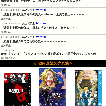
幽☆遊☆白書（全19巻）←これｗｗｗｗｗｗｗｗｗｗｗｗｗｗ
鬼嫁日記
🐦Tweet
あとで読む
2026/08/08 20:00
【悲報】東科大医学部卒の美人YouTuber、直美で炎上ｗｗｗｗｗ
鬼嫁日記
🐦Tweet
あとで読む
2026/08/08 15:00
【悲報】中国の街並み、日本に汚染されすぎて終わる・・・
鬼嫁日記
🐦Tweet
あとで読む
2026/08/08 10:00
【画像】温泉の中でこれやる奴ｗｗｗｗｗｗｗｗｗ
鬼嫁日記
2026/08/09
[PR] 【マンガ】『マイクロマガジン社』高ポイント還元中のマンガまとめ
Kindleストア
Kindle 最近の売れ筋本