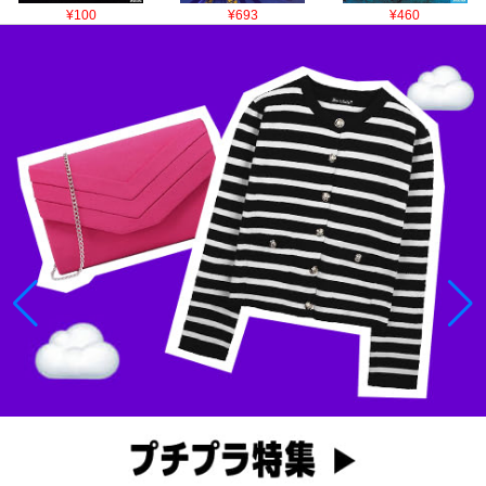
¥100
¥693
¥460