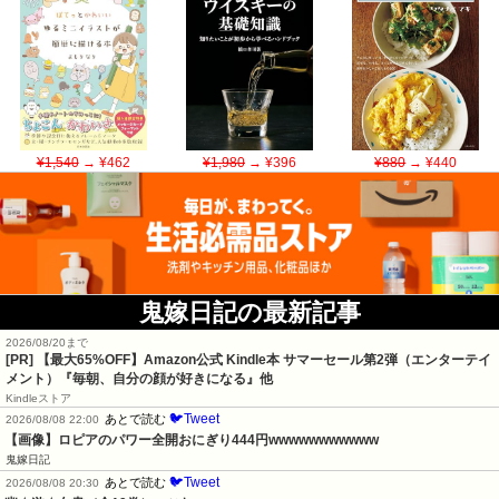
¥1,540
→ ¥462
¥1,980
→ ¥396
¥880
→ ¥440
鬼嫁日記の最新記事
2026/08/20まで
[PR]
【最大65%OFF】Amazon公式 Kindle本 サマーセール第2弾（エンターテイ
メント）『毎朝、自分の顔が好きになる』他
Kindleストア
🐦Tweet
あとで読む
2026/08/08 22:00
【画像】ロピアのパワー全開おにぎり444円wwwwwwwwwww
鬼嫁日記
🐦Tweet
あとで読む
2026/08/08 20:30