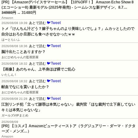
[PR] 【Amazonデバイスサマーセール】【10%OFF！】 Amazon Echo Show 8
(エコーショー8) 最新モデル (2025年発売) - シームレスな新デザイン、8.7…
34980円
→ 31480円
Amazon
🐦Tweet
あとで読む
2026/08/08 19:39
トメ「けんちん汁どう？嫁子ちゃんのより美味しいでしょ？」ムカッとしたので
自分はおろか旦那にも食べさせなかったｗｗ
はーとらいふ
🐦Tweet
あとで読む
2026/08/08 18:36
脳汁出たことありますか？
おにひめちゃんの監視部屋
🐦Tweet
あとで読む
2026/08/08 18:32
【画像】あのちゃん、上半身ほぼ裸でご乱心
いたしん！
🐦Tweet
あとで読む
2026/08/08 18:32
献血でなにを貰いましたか？
おにひめちゃんの監視部屋
🐦Tweet
あとで読む
2026/08/08 21:28
江別リンチ犯「立って謝罪は本気じゃない」 裁判官「ほな裁判で土下座してない
キミは本気じゃないな」
ガールズVIPまとめ
2026/08/09
[PR] 【コスメ】Amazonビューティーストア（ラグジュアリー・ダーマ・ドクタ
ーズ・メンズ…）
Amazon