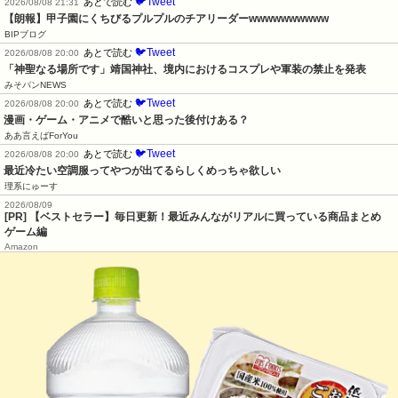
🐦Tweet
あとで読む
2026/08/08 21:31
【朗報】甲子園にくちびるプルプルのチアリーダーwwwwwwwwww
BIPブログ
🐦Tweet
あとで読む
2026/08/08 20:00
「神聖なる場所です」靖国神社、境内におけるコスプレや軍装の禁止を発表
みそパンNEWS
🐦Tweet
あとで読む
2026/08/08 20:00
漫画・ゲーム・アニメで酷いと思った後付けある？
ああ言えばForYou
🐦Tweet
あとで読む
2026/08/08 20:00
最近冷たい空調服ってやつが出てるらしくめっちゃ欲しい
理系にゅーす
2026/08/09
[PR] 【ベストセラー】毎日更新！最近みんながリアルに買っている商品まとめ
ゲーム編
Amazon