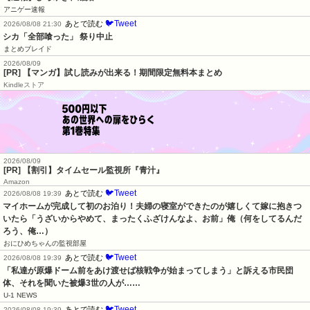
アニゲー速報
🐦Tweet
あとで読む
2026/08/08 21:30
シカ「全部喰った」 祭り中止
まとめブレイド
2026/08/09
[PR] 【マンガ】試し読みが出来る！期間限定無料本まとめ
Kindleストア
2026/08/09
[PR] 【割引】タイムセール監視所『青汁』
Amazon
🐦Tweet
あとで読む
2026/08/08 19:39
マイホームが完成して初のお泊り！夫婦の寝室ができたのが嬉しくて嫁に抱きつ
いたら「うざいからやめて、まったくふざけんなよ、お前」俺（何をしてるんだ
ろう、俺…）
おにひめちゃんの監視部屋
🐦Tweet
あとで読む
2026/08/08 19:39
「私達が原爆ドーム前をあけ渡せば核戦争が始まってしまう」と訴える市民団
体、それを聞いた被爆3世の人が……
U-1 NEWS
🐦Tweet
あとで読む
2026/08/08 19:39