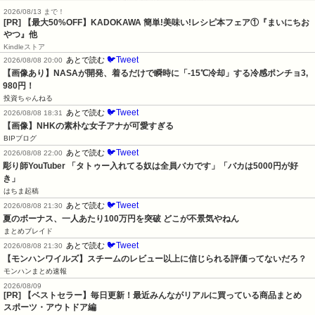
2026/08/13 まで！
[PR] 【最大50%OFF】KADOKAWA 簡単!美味い!レシピ本フェア①『まいにちお
やつ』他
Kindleストア
🐦Tweet
あとで読む
2026/08/08 20:00
【画像あり】NASAが開発、着るだけで瞬時に「-15℃冷却」する冷感ポンチョ3,
980円！
投資ちゃんねる
🐦Tweet
あとで読む
2026/08/08 18:31
【画像】NHKの素朴な女子アナが可愛すぎる
BIPブログ
🐦Tweet
あとで読む
2026/08/08 22:00
彫り師YouTuber 「タトゥー入れてる奴は全員バカです」「バカは5000円が好
き」
はちま起稿
🐦Tweet
あとで読む
2026/08/08 21:30
夏のボーナス、一人あたり100万円を突破 どこが不景気やねん
まとめブレイド
🐦Tweet
あとで読む
2026/08/08 21:30
【モンハンワイルズ】スチームのレビュー以上に信じられる評価ってないだろ？
モンハンまとめ速報
2026/08/09
[PR] 【ベストセラー】毎日更新！最近みんながリアルに買っている商品まとめ
スポーツ・アウトドア編