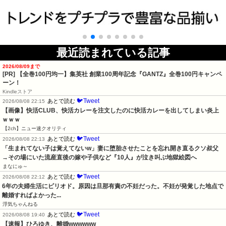
最近読まれている記事
2026/08/09まで
[PR]
【全巻100円均一】集英社 創業100周年記念『GANTZ』全巻100円キャンペ
ーン！
Kindleストア
🐦Tweet
あとで読む
2026/08/08 22:15
【画像】快活CLUB、快活カレーを注文したのに快活カレーを出してしまい炎上
ｗｗｗ
【2ch】ニュー速クオリティ
🐦Tweet
あとで読む
2026/08/08 22:13
「生まれてない子は覚えてないw」妻に堕胎させたことを忘れ開き直るクソ叔父
→その場にいた流産直後の嫁や子供など『10人』が泣き叫ぶ地獄絵図へ
まなにゅ～
🐦Tweet
あとで読む
2026/08/08 22:12
6年の夫婦生活にピリオド。原因は旦那有責の不妊だった。不妊が発覚した地点で
離婚すればよかった...
浮気ちゃんねる
🐦Tweet
あとで読む
2026/08/08 19:40
【速報】ひろゆき、離婚wwwwww