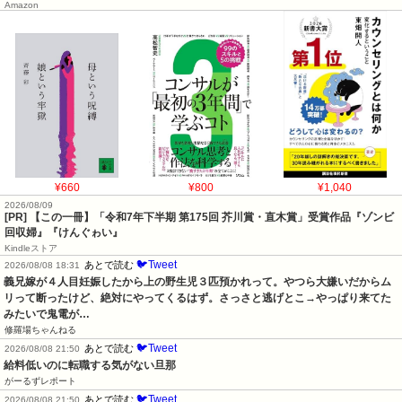
Amazon
¥660
¥800
¥1,040
2026/08/09
[PR] 【この一冊】「令和7年下半期 第175回 芥川賞・直木賞」受賞作品『ゾンビ
回収婦』『けんぐゎい』
Kindleストア
🐦Tweet
あとで読む
2026/08/08 18:31
義兄嫁が４人目妊娠したから上の野生児３匹預かれって。やつら大嫌いだからム
リって断ったけど、絶対にやってくるはず。さっさと逃げとこ→やっぱり来てた
みたいで鬼電が…
修羅場ちゃんねる
🐦Tweet
あとで読む
2026/08/08 21:50
給料低いのに転職する気がない旦那
がーるずレポート
🐦Tweet
あとで読む
2026/08/08 21:50