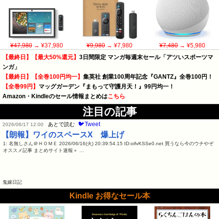
¥47,980
→ ¥37,980
¥9,980
→ ¥7,980
¥7,480
→ ¥5,980
【最終日】【最大50%還元】
3日間限定 マンガ毎週末セール「アツいスポーツマ
ンガ」
【最終日】【全巻100円均一】
集英社 創業100周年記念『GANTZ』全巻100円！
【全巻99円】
マッグガーデン『まもって守護月天！』99円均一！
Amazon・Kindleのセール情報まとめは
こちら
注目の記事
🐦Tweet
あとで読む
2026/06/17 12:00
【朗報】ワイのスペースX 爆上げ
1: 名無しさん＠ＨＯＭＥ 2026/06/16(火) 20:39:54.15 ID:oifvKSSe0.net 買うなら今のウチやぞ
オススメ記事 まとめサイト速報＋ …
鬼嫁日記
Kindle お得なセール本