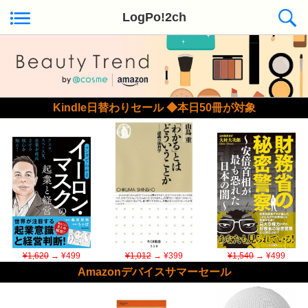
LogPo!2ch
Kindle日替わりセール ◆本日50冊が対象
¥1,620
→ ¥499
¥1,012
→ ¥399
¥1,540
→ ¥499
Amazonデバイスサマーセール