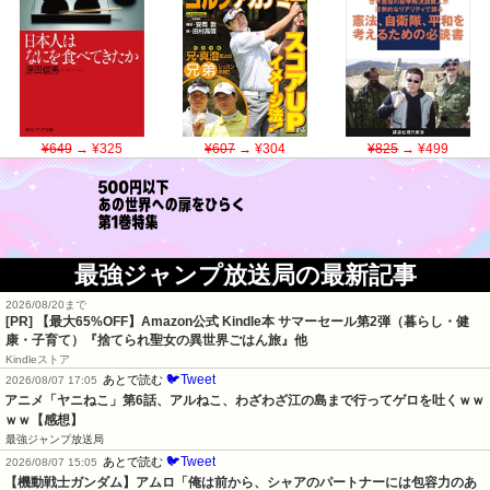
¥649
→ ¥325
¥607
→ ¥304
¥825
→ ¥499
最強ジャンプ放送局の最新記事
2026/08/20まで
[PR]
【最大65%OFF】Amazon公式 Kindle本 サマーセール第2弾（暮らし・健
康・子育て）『捨てられ聖女の異世界ごはん旅』他
Kindleストア
🐦Tweet
あとで読む
2026/08/07 17:05
アニメ「ヤニねこ」第6話、アルねこ、わざわざ江の島まで行ってゲロを吐くｗｗ
ｗｗ【感想】
最強ジャンプ放送局
🐦Tweet
あとで読む
2026/08/07 15:05
【機動戦士ガンダム】アムロ「俺は前から、シャアのパートナーには包容力のあ