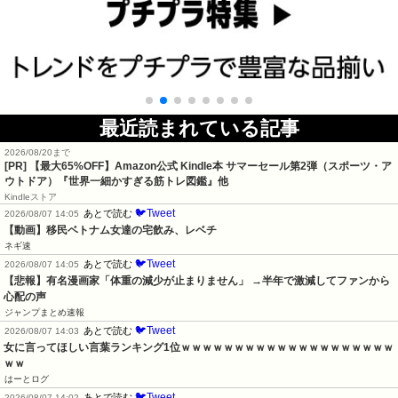
最近読まれている記事
2026/08/20まで
[PR]
【最大65%OFF】Amazon公式 Kindle本 サマーセール第2弾（スポーツ・ア
ウトドア）『世界一細かすぎる筋トレ図鑑』他
Kindleストア
🐦Tweet
あとで読む
2026/08/07 14:05
【動画】移民ベトナム女達の宅飲み、レベチ
ネギ速
🐦Tweet
あとで読む
2026/08/07 14:05
【悲報】有名漫画家「体重の減少が止まりません」 →半年で激減してファンから
心配の声
ジャンプまとめ速報
🐦Tweet
あとで読む
2026/08/07 14:03
女に言ってほしい言葉ランキング1位ｗｗｗｗｗｗｗｗｗｗｗｗｗｗｗｗｗｗｗｗ
ｗｗ
はーとログ
🐦Tweet
あとで読む
2026/08/07 14:02