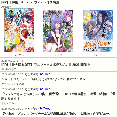
[PR] 【特集】Amazon フィットネス特集
Amazon
¥1,287
¥832
¥957
2026/08/13 まで！
[PR]
【最大50%OFF】ワニブックス 82(ワニ)の日 2026 開催中
Kindleストア
🐦Tweet
あとで読む
2026/08/07 15:32
ショートスリーパー「寝たほうがいいよ」の一言にブチギレ
ガールズVIPまとめ
🐦Tweet
あとで読む
2026/08/07 15:03
「シッターさんとお楽しみの姿」 留守番中に全力で遊ぶ黒ねこ 衝撃の表情に「最
高すぎます!!」
まとめブレイド
🐦Tweet
あとで読む
2026/08/07 15:30
【Vtuber】プロeスポーツチームVARREL所属AITuber「LUMA」がデビュー。