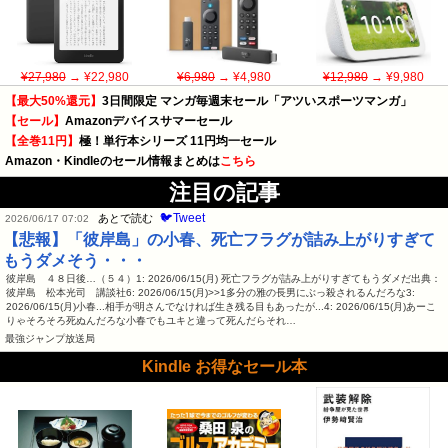
¥27,980
→ ¥22,980
¥6,980
→ ¥4,980
¥12,980
→ ¥9,980
【最大50%還元】
3日間限定 マンガ毎週末セール「アツいスポーツマンガ」
【セール】
Amazonデバイスサマーセール
【全巻11円】
極！単行本シリーズ 11円均一セール
Amazon・Kindleのセール情報まとめは
こちら
注目の記事
🐦Tweet
あとで読む
2026/06/17 07:02
【悲報】「彼岸島」の小春、死亡フラグが詰み上がりすぎて
もうダメそう・・・
彼岸島 ４８日後…（５４）1: 2026/06/15(月) 死亡フラグが詰み上がりすぎてもうダメだ出典：
彼岸島 松本光司 講談社6: 2026/06/15(月)>>1多分の雅の長男にぶっ殺されるんだろな3:
2026/06/15(月)小春...相手が明さんでなければ生き残る目もあったが...4: 2026/06/15(月)あーこ
りゃそろそろ死ぬんだろな小春でもユキと違って死んだらそれ…
最強ジャンプ放送局
Kindle お得なセール本