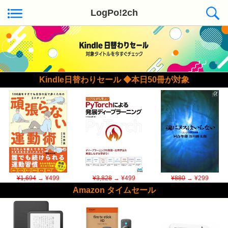
LogPo!2ch
Kindle日替わりセール ◆本日50冊が対象
¥1,694
→ ¥499
¥3,828
→ ¥499
¥880
→ ¥299
Amazon タイムセール