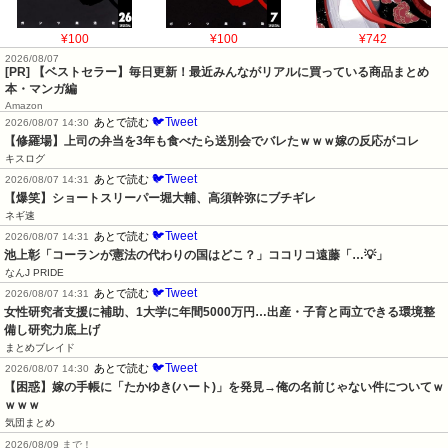
¥100
¥100
¥742
2026/08/07
[PR] 【ベストセラー】毎日更新！最近みんながリアルに買っている商品まとめ
本・マンガ編
Amazon
🐦Tweet
あとで読む
2026/08/07 14:30
【修羅場】上司の弁当を3年も食べたら送別会でバレたｗｗｗ嫁の反応がコレ
キスログ
🐦Tweet
あとで読む
2026/08/07 14:31
【爆笑】ショートスリーパー堀大輔、高須幹弥にブチギレ
ネギ速
🐦Tweet
あとで読む
2026/08/07 14:31
池上彰「コーランが憲法の代わりの国はどこ？」ココリコ遠藤「…💡」
なんJ PRIDE
🐦Tweet
あとで読む
2026/08/07 14:31
女性研究者支援に補助、1大学に年間5000万円…出産・子育と両立できる環境整
備し研究力底上げ
まとめブレイド
🐦Tweet
あとで読む
2026/08/07 14:30
【困惑】嫁の手帳に「たかゆき(ハート)」を発見→俺の名前じゃない件についてｗ
ｗｗｗ
気団まとめ
2026/08/09 まで！