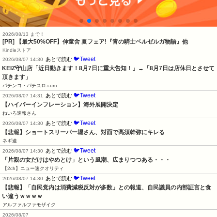
2026/08/13 まで！
[PR] 【最大50%OFF】伸童舎 夏フェア!『青の騎士ベルゼルガ物語』他
Kindleストア
🐦Tweet
あとで読む
2026/08/07 14:30
KEIZ守山店「近日動きます！8月7日に重大告知！」→「8月7日は店休日とさせて
頂きます」
パチンコ・パチスロ.com
🐦Tweet
あとで読む
2026/08/07 14:31
【ハイパーインフレーション】海外展開決定
ねいろ速報さん
🐦Tweet
あとで読む
2026/08/07 14:30
【悲報】ショートスリーパー堀さん、対面で高須幹弥にキレる
ネギ速
🐦Tweet
あとで読む
2026/08/07 14:30
「片親の女だけはやめとけ」という風潮、広まりつつある・・・
【2ch】ニュー速クオリティ
🐦Tweet
あとで読む
2026/08/07 14:30
【悲報】「自民党内は消費減税反対が多数」との報道、自民議員の内部証言と食
い違うｗｗｗｗ
アルファルファモザイク
2026/08/07