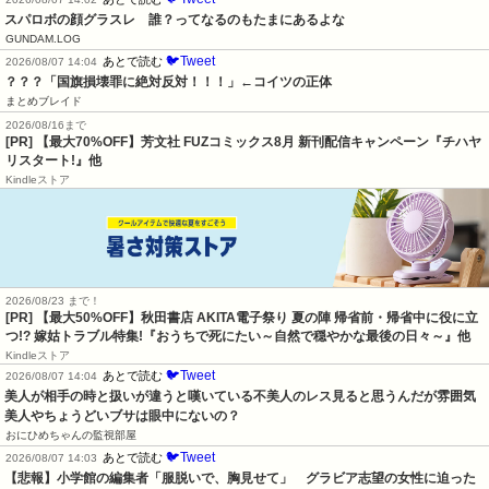
スパロボの顔グラスレ　誰？ってなるのもたまにあるよな
GUNDAM.LOG
🐦Tweet
あとで読む
2026/08/07 14:04
？？？「国旗損壊罪に絶対反対！！！」←コイツの正体
まとめブレイド
2026/08/16まで
[PR] 【最大70%OFF】芳文社 FUZコミックス8月 新刊配信キャンペーン『チハヤ
リスタート!』他
Kindleストア
2026/08/23 まで！
[PR] 【最大50%OFF】秋田書店 AKITA電子祭り 夏の陣 帰省前・帰省中に役に立
つ!? 嫁姑トラブル特集!『おうちで死にたい～自然で穏やかな最後の日々～』他
Kindleストア
🐦Tweet
あとで読む
2026/08/07 14:04
美人が相手の時と扱いが違うと嘆いている不美人のレス見ると思うんだが雰囲気
美人やちょうどいブサは眼中にないの？
おにひめちゃんの監視部屋
🐦Tweet
あとで読む
2026/08/07 14:03
【悲報】小学館の編集者「服脱いで、胸見せて」　グラビア志望の女性に迫った