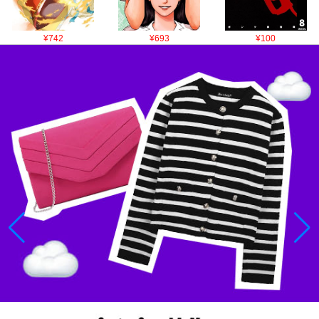
¥742
¥693
¥100