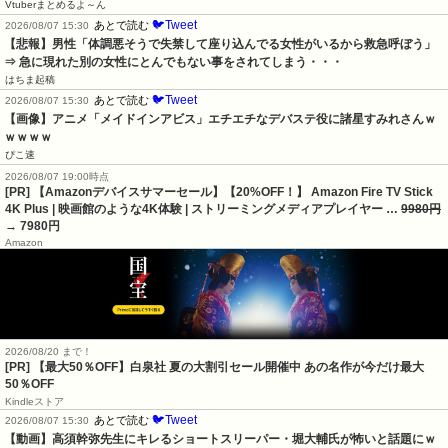
Vtuberまとめるよ～ん
🐦Tweet
あとで読む
2026/08/07 15:30
【悲報】男性「体調悪そうで失禁して座り込んでる女性がいるから救急呼ぼう」
⇒ 急に現れた別の女性にとんでもない事をされてしまう・・・
はちま起稿
🐦Tweet
あとで読む
2026/08/07 15:30
【画像】アニメ「メイドインアビス」エチエチなデバステ役に諸星すみれさんｗ
ｗｗｗｗ
ぴこ速
2026/08/07 19:00時点
[PR] 【Amazonデバイスサマーセール】【20%OFF！】 Amazon Fire TV Stick
4K Plus | 映画館のような4K体験 | ストリーミングメディアプレイヤー …
9980円
→ 7980円
Amazon
2026/08/20 まで！
[PR]
【最大50％OFF】白泉社 夏の大割引セール開催中 あの名作が今だけ最大
50％OFF
Kindleストア
🐦Tweet
あとで読む
2026/08/07 15:30
【動画】高須幹弥先生にキレるショートスリーパー・堀大輔氏が怖いと話題にｗ