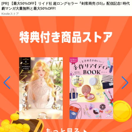
[PR] 【最大50%OFF】リイド社 超ロングセラー『剣客商売 (55)』配信記念! 時代
劇マンガ大量無料と最大50%OFF!
Kindleストア