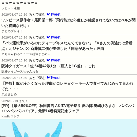
ｗｗｗｗｗｗｗｗｗｗ
ラビット速報
🐦Tweet
あとで読む
2026/08/07 15:29
ワンピース原作者・尾田栄一郎「飛行能力が5種しか確認されてないのはペルが聞
いた範囲なだけ」
まとめブレイド
🐦Tweet
あとで読む
2026/08/07 15:29
「バス運転手がいるのにディープキスなんてできない」「Aさんの供述には矛盾
点」元ジャンポケ斉藤慎二側が主張した「同意があった」理由
２ちゃんねるニュース超速まとめ＋
🐦Tweet
あとで読む
2026/08/07 15:30
阪神タイガース 1位 54勝42敗1分 （巨人と1G差）←これ
阪神タイガースちゃんねる
🐦Tweet
あとで読む
2026/08/07 15:30
【愕然】嫁が冷たくなった理由がコレｗｗケーキ一人で食べてみじめって言われ
てた・・・
気団まとめ
2026/08/19 まで！
[PR] 【最大50%OFF】秋田書店 AKITA電子祭り 夏の陣 奥嶋ひろまさ「ババンバ
バンバンバンパイア」最新14巻発売記念フェア
Kindleストア