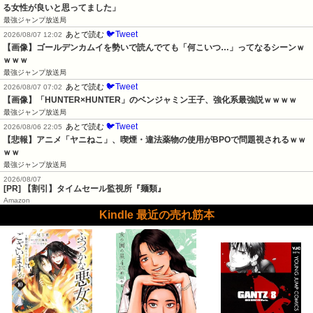
る女性が良いと思ってました」
最強ジャンプ放送局
🐦Tweet
あとで読む
2026/08/07 12:02
【画像】ゴールデンカムイを勢いで読んでても「何こいつ…」ってなるシーンｗ
ｗｗｗ
最強ジャンプ放送局
🐦Tweet
あとで読む
2026/08/07 07:02
【画像】「HUNTER×HUNTER」のベンジャミン王子、強化系最強説ｗｗｗｗ
最強ジャンプ放送局
🐦Tweet
あとで読む
2026/08/06 22:05
【悲報】アニメ「ヤニねこ」、喫煙・違法薬物の使用がBPOで問題視されるｗｗ
ｗｗ
最強ジャンプ放送局
2026/08/07
[PR] 【割引】タイムセール監視所『麺類』
Amazon
Kindle 最近の売れ筋本