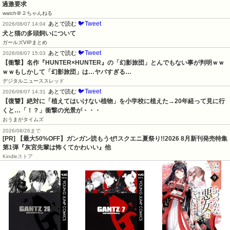
過激要求
watch＠２ちゃんねる
🐦Tweet
あとで読む
2026/08/07 14:04
犬と猫の多頭飼いについて
ガールズVIPまとめ
🐦Tweet
あとで読む
2026/08/07 15:03
【衝撃】名作『HUNTER×HUNTER』の「幻影旅団」とんでもない事が判明ｗｗ
ｗｗもしかして「幻影旅団」は…ヤバすぎる…
デジタルニューススレッド
🐦Tweet
あとで読む
2026/08/07 14:31
【復讐】絶対に「植えてはいけない植物」を小学校に植えた→20年経って見に行
くと…「！？」衝撃の光景が・・・
おうまがタイムズ
2026/08/26まで
[PR] 【最大50%OFF】ガンガン読もうぜ!スクエニ夏祭り!!2026 8月新刊発売特集
第1弾『灰宮先輩は怖くてかわいい』他
Kindleストア