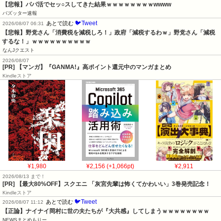
【悲報】パパ活でセッ○スしてきた結果ｗｗｗｗｗｗｗｗwwww
バズッター速報
🐦Tweet
あとで読む
2026/08/07 06:31
【悲報】野党さん「消費税を減税しろ！」政府「減税するわｗ」野党さん「減税
するな！」ｗｗｗｗｗｗｗｗｗｗ
なんJクエスト
2026/08/07
[PR] 【マンガ】『GANMA!』高ポイント還元中のマンガまとめ
Kindleストア
¥1,980
¥2,156 (+1,066pt)
¥2,911
2026/08/13 まで！
[PR]
【最大80%OFF】スクエニ 「灰宮先輩は怖くてかわいい」3巻発売記念！
Kindleストア
🐦Tweet
あとで読む
2026/08/07 11:12
【正論】ナイナイ岡村に世の夫たちが『大共感』してしまうｗｗｗｗｗｗｗｗ
NEWSまとめもりー