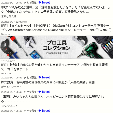
🐦Tweet
あとで読む
2026/08/07 06:57
年収1500万の父が退職。父「退職金も渡したよな？」母「貯金なんてないよー」
父「全部なくなったの！？」→予想外の返事に家族騒然となり…
素敵な鬼女様
2026/08/07 12:00時点
[PR] 【タイムセール】【5%OFF！】 DigiZaru PS5 コントローラー用 充電ケー
ブル 2M Switch/Xbox Series/PS5 DualSense コントローラー …
999円
→ 948円
Nuodun
2026/08/07
[PR] 【特集】FANCL 美と健やかさを支えるインナーケア 内側から整える習慣
で、毎日をサポート
Amazon
🐦Tweet
あとで読む
2026/08/07 06:57
株式投資、若年男性の自信喪失の原因に-6割超が「人生の敗者」自認
がーるずレポート
🐦Tweet
あとで読む
2026/08/07 06:43
【朗報】みいちゃんと山田さん、ハッピーエンド確定最後はママに埋葬され
る・・・・・・・・・
なんJクエスト
🐦Tweet
あとで読む
2026/08/07 06:40