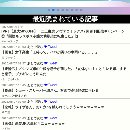
最近読まれている記事
2026/08/09まで
[PR] 【最大50%OFF】一二三書房 ノヴァコミックス7月 新刊配信キャンペーン
②『闇堕ちラスボス令嬢の幼馴染に転生した』他
Kindleストア
🐦Tweet
あとで読む
2026/08/07 08:03
【画像】女子高生「え待って、パパが隣りの車両いる。。。」
まにゅそく
🐦Tweet
あとで読む
2026/08/07 08:57
【正論乙】メシマズ嫁のご飯を息子が残した。「勿体ない！」とキレる嫁。する
と息子、ブチギレこう叫んだ
はーとらいふ
🐦Tweet
あとで読む
2026/08/07 10:45
【動画】ショートスリーパー堀さん、対面で高須幹弥にキレる
ガールズVIPまとめ
🐦Tweet
あとで読む
2026/08/07 07:00
【悲報】ライザさん、お●ぱいを触られてしまうｗｗｗｗｗｗｗｗ
キニ速
🐦Tweet
あとで読む
2026/08/07 06:43
【画像】黒髪JKの黒ビキニｗｗｗｗｗｗ
ネギ速