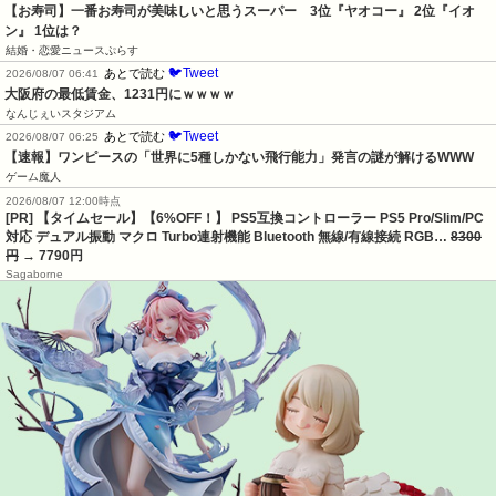
【お寿司】一番お寿司が美味しいと思うスーパー　3位『ヤオコー』 2位『イオ
ン』 1位は？
結婚・恋愛ニュースぷらす
🐦Tweet
あとで読む
2026/08/07 06:41
大阪府の最低賃金、1231円にｗｗｗｗ
なんじぇいスタジアム
🐦Tweet
あとで読む
2026/08/07 06:25
【速報】ワンピースの「世界に5種しかない飛行能力」発言の謎が解けるWWW
ゲーム魔人
2026/08/07 12:00時点
[PR] 【タイムセール】【6%OFF！】 PS5互換コントローラー PS5 Pro/Slim/PC
対応 デュアル振動 マクロ Turbo連射機能 Bluetooth 無線/有線接続 RGB…
8300
円
→ 7790円
Sagaborne