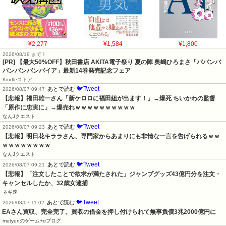
¥2,277
¥1,584
¥1,800
2026/08/19 まで！
[PR] 【最大50%OFF】秋田書店 AKITA電子祭り 夏の陣 奥嶋ひろまさ「ババンバ
バンバンバンパイア」最新14巻発売記念フェア
Kindleストア
🐦Tweet
あとで読む
2026/08/07 09:47
【悲報】福田雄一さん「新ケロロに福田組が出ます！」→爆死 ちいかわの監督
「原作に忠実に」→爆売れｗｗｗｗｗｗｗｗｗｗ
なんJクエスト
🐦Tweet
あとで読む
2026/08/07 09:23
【悲報】明日花キララさん、専門家からあまりにも非情な一言を告げられるｗｗ
ｗｗｗｗｗｗｗｗ
なんJクエスト
🐦Tweet
あとで読む
2026/08/07 09:21
【悲報】「注文したことで欲求が満たされた」ジャンプグッズ43億円分を注文・
キャンセルしたか、32歳女逮捕
ネギ速
🐦Tweet
あとで読む
2026/08/07 11:02
EAさん買収、完全完了。買収の借金を押し付けられて無事負債3兆2000億円に
mutyunのゲーム+αブログ