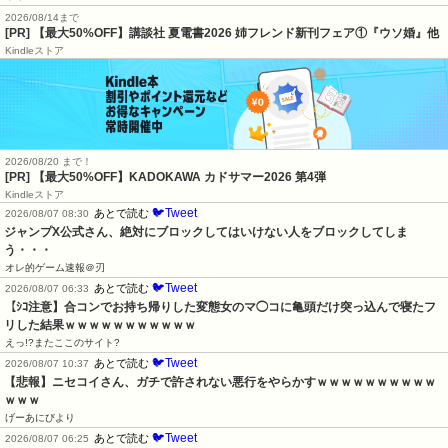
2026/08/14まで
[PR] 【最大50%OFF】講談社 夏電書2026 姉フレンド新刊フェア①『ウソ婚』他
Kindleストア
2026/08/20 まで！
[PR]
【最大50%OFF】KADOKAWA カドサマー2026 第4弾
Kindleストア
🐦Tweet
あとで読む
2026/08/07 08:30
ジャンプX公式さん、絶対にブロックしてはいけない人をブロックしてしま
う・・・
オレ的ゲーム速報＠刃
🐦Tweet
あとで読む
2026/08/07 06:33
【ｼｺ注意】合コンでお持ち帰りした変態女のマ◯コに亀頭だけ突っ込んで寝たフ
リした結果ｗｗｗｗｗｗｗｗｗｗｗ
えっ!?またここのサイト?
🐦Tweet
あとで読む
2026/08/07 10:37
【悲報】ニセコイさん、ガチで許されない悪行をやらかすｗｗｗｗｗｗｗｗｗｗ
ｗｗｗ
げーあにびより
🐦Tweet
あとで読む
2026/08/07 06:25