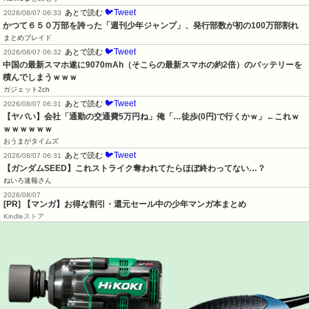
🐦Tweet
あとで読む
2026/08/07 06:33
かつて６５０万部を誇った「週刊少年ジャンプ」、発行部数が初の100万部割れ
まとめブレイド
🐦Tweet
あとで読む
2026/08/07 06:32
中国の最新スマホ遂に9070mAh（そこらの最新スマホの約2倍）のバッテリーを
積んでしまうｗｗｗ
ガジェット2ch
🐦Tweet
あとで読む
2026/08/07 06:31
【ヤバい】会社「通勤の交通費5万円ね」俺「…徒歩(0円)で行くかｗ」←これｗ
ｗｗｗｗｗｗ
おうまがタイムズ
🐦Tweet
あとで読む
2026/08/07 06:31
【ガンダムSEED】これストライク奪われてたらほぼ終わってない…？
ねいろ速報さん
2026/08/07
[PR] 【マンガ】お得な割引・還元セール中の少年マンガ本まとめ
Kindleストア