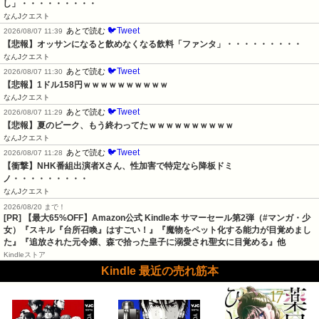
し」・・・・・・・・・
なんJクエスト
🐦Tweet
あとで読む
2026/08/07 11:39
【悲報】オッサンになると飲めなくなる飲料「ファンタ」・・・・・・・・・
なんJクエスト
🐦Tweet
あとで読む
2026/08/07 11:30
【悲報】1ドル158円ｗｗｗｗｗｗｗｗｗｗ
なんJクエスト
🐦Tweet
あとで読む
2026/08/07 11:29
【悲報】夏のピーク、もう終わってたｗｗｗｗｗｗｗｗｗｗ
なんJクエスト
🐦Tweet
あとで読む
2026/08/07 11:28
【衝撃】NHK番組出演者Xさん、性加害で特定なら降板ドミ
ノ・・・・・・・・・
なんJクエスト
2026/08/20 まで！
[PR]
【最大65%OFF】Amazon公式 Kindle本 サマーセール第2弾（#マンガ・少
女）『スキル『台所召喚』はすごい！』『魔物をペット化する能力が目覚めまし
た』『追放された元令嬢、森で拾った皇子に溺愛され聖女に目覚める』他
Kindleストア
Kindle 最近の売れ筋本