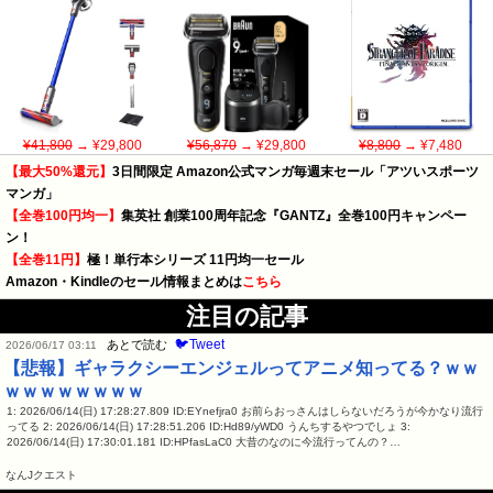
¥41,800
→ ¥29,800
¥56,870
→ ¥29,800
¥8,800
→ ¥7,480
【最大50%還元】
3日間限定 Amazon公式マンガ毎週末セール「アツいスポーツ
マンガ」
【全巻100円均一】
集英社 創業100周年記念『GANTZ』全巻100円キャンペー
ン！
【全巻11円】
極！単行本シリーズ 11円均一セール
Amazon・Kindleのセール情報まとめは
こちら
注目の記事
🐦Tweet
あとで読む
2026/06/17 03:11
【悲報】ギャラクシーエンジェルってアニメ知ってる？ｗｗ
ｗｗｗｗｗｗｗｗ
1: 2026/06/14(日) 17:28:27.809 ID:EYnefjra0 お前らおっさんはしらないだろうが今かなり流行
ってる 2: 2026/06/14(日) 17:28:51.206 ID:Hd89/yWD0 うんちするやつでしょ 3:
2026/06/14(日) 17:30:01.181 ID:HPfasLaC0 大昔のなのに今流行ってんの？…
なんJクエスト