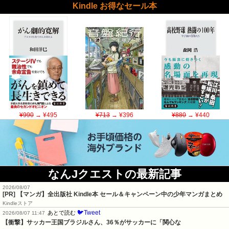
Kindle お得なセール本
¥990
→ ¥495
¥713
→ ¥396
¥880
→ ¥440
なんJクエストの最新記事
2026/08/07
[PR] 【マンガ】全出版社 Kindle本 セール＆キャンペーン中の少年マンガまとめ
Kindleストア
🐦Tweet
あとで読む
2026/08/07 11:47
【衝撃】サッカー王国ブラジルさん、36％がサッカーに「関心な