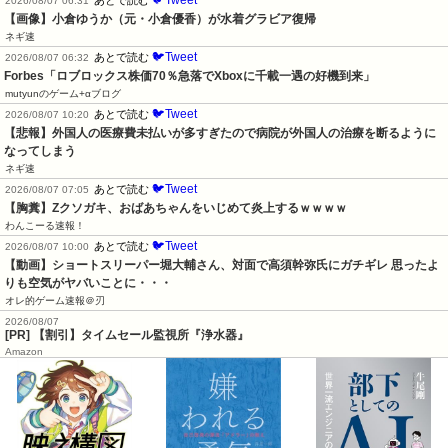
2026/08/07 06:31
【画像】小倉ゆうか（元・小倉優香）が水着グラビア復帰
ネギ速
🐦Tweet
あとで読む
2026/08/07 06:32
Forbes「ロブロックス株価70％急落でXboxに千載一遇の好機到来」
mutyunのゲーム+αブログ
🐦Tweet
あとで読む
2026/08/07 10:20
【悲報】外国人の医療費未払いが多すぎたので病院が外国人の治療を断るように
なってしまう
ネギ速
🐦Tweet
あとで読む
2026/08/07 07:05
【胸糞】Zクソガキ、おばあちゃんをいじめて炎上するｗｗｗｗ
わんこーる速報！
🐦Tweet
あとで読む
2026/08/07 10:00
【動画】ショートスリーパー堀大輔さん、対面で高須幹弥氏にガチギレ 思ったよ
りも空気がヤバいことに・・・
オレ的ゲーム速報＠刃
2026/08/07
[PR] 【割引】タイムセール監視所『浄水器』
Amazon