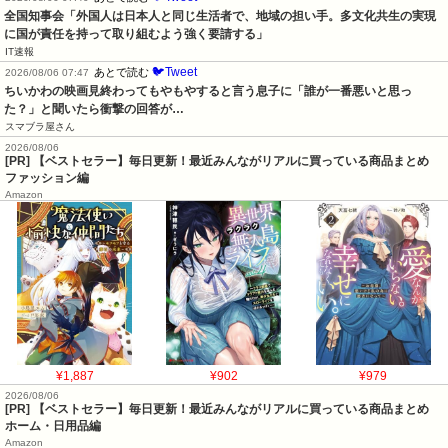
全国知事会「外国人は日本人と同じ生活者で、地域の担い手。多文化共生の実現
に国が責任を持って取り組むよう強く要請する」
IT速報
🐦Tweet
あとで読む
2026/08/06 07:47
ちいかわの映画見終わってもやもやすると言う息子に「誰が一番悪いと思っ
た？」と聞いたら衝撃の回答が…
スマブラ屋さん
2026/08/06
[PR] 【ベストセラー】毎日更新！最近みんながリアルに買っている商品まとめ
ファッション編
Amazon
¥1,887
¥902
¥979
2026/08/06
[PR] 【ベストセラー】毎日更新！最近みんながリアルに買っている商品まとめ
ホーム・日用品編
Amazon