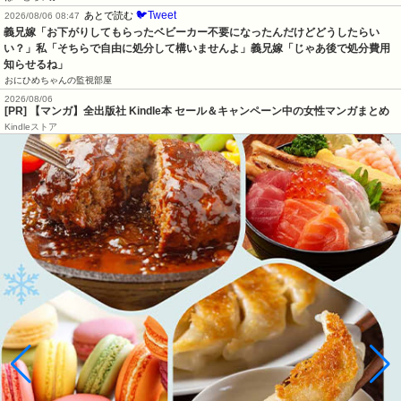
🐦Tweet
あとで読む
2026/08/06 08:47
義兄嫁「お下がりしてもらったベビーカー不要になったんだけどどうしたらい
い？」私「そちらで自由に処分して構いませんよ」義兄嫁「じゃあ後で処分費用
知らせるね」
おにひめちゃんの監視部屋
2026/08/06
[PR] 【マンガ】全出版社 Kindle本 セール＆キャンペーン中の女性マンガまとめ
Kindleストア