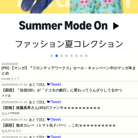
2026/08/06
[PR] 【マンガ】『フロンティアワークス』セール・キャンペーン中のマンガ本ま
とめ
Kindleストア
🐦Tweet
あとで読む
2026/08/06 07:43
【困惑】「住信SBI」が「ドコモの銀行」に変わってうんざりしてるやつ
ネギ速
🐦Tweet
あとで読む
2026/08/06 07:46
【朗報】後藤真希さん(40)のファンサｗｗｗｗｗｗｗｗｗｗ
なんJ PRIDE
🐦Tweet
あとで読む
2026/08/06 07:41
【困惑】無水カレー（トマト缶ドバー）←これｗｗｗｗｗｗｗｗｗｗ
なんJクエスト
🐦Tweet
あとで読む
2026/08/06 07:40