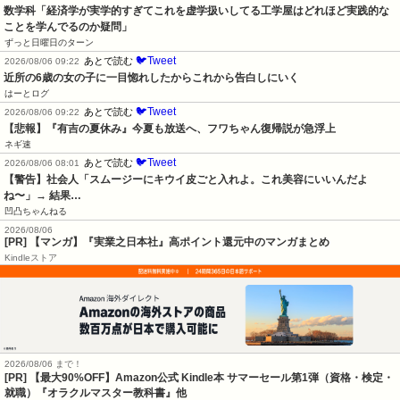
数学科「経済学が実学的すぎてこれを虚学扱いしてる工学屋はどれほど実践的な
ことを学んでるのか疑問」
ずっと日曜日のターン
🐦Tweet
あとで読む
2026/08/06 09:22
近所の6歳の女の子に一目惚れしたからこれから告白しにいく
はーとログ
🐦Tweet
あとで読む
2026/08/06 09:22
【悲報】『有吉の夏休み』今夏も放送へ、フワちゃん復帰説が急浮上
ネギ速
🐦Tweet
あとで読む
2026/08/06 08:01
【警告】社会人「スムージーにキウイ皮ごと入れよ。これ美容にいいんだよ
ね〜」→ 結果…
凹凸ちゃんねる
2026/08/06
[PR] 【マンガ】『実業之日本社』高ポイント還元中のマンガまとめ
Kindleストア
2026/08/06 まで！
[PR]
【最大90%OFF】Amazon公式 Kindle本 サマーセール第1弾（資格・検定・
就職）『オラクルマスター教科書』他