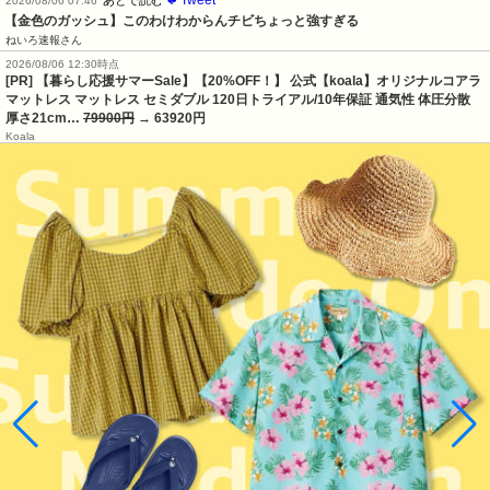
2026/08/06 07:46
【金色のガッシュ】このわけわからんチビちょっと強すぎる
ねいろ速報さん
2026/08/06 12:30時点
[PR] 【暮らし応援サマーSale】【20%OFF！】 公式【koala】オリジナルコアラ
マットレス マットレス セミダブル 120日トライアル/10年保証 通気性 体圧分散
厚さ21cm…
79900円
→ 63920円
Koala