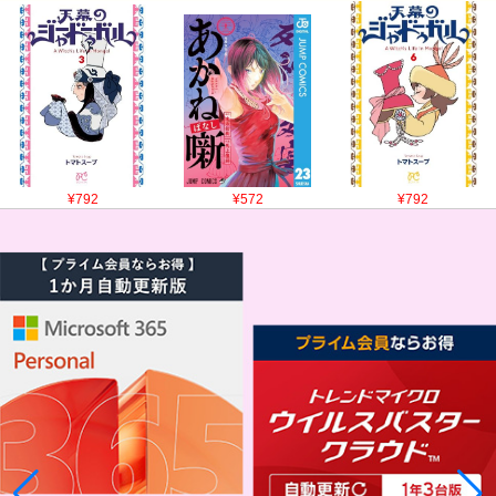
¥792
¥572
¥792