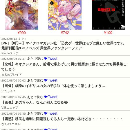
¥990
¥742
¥100
2026/08/12 まで！
[PR] 【0円～】マイクロマガジン社 「乙女ゲー世界はモブに厳しい世界です2」
最新刊配信!GCノベルズ 異世界ファンタジーフェア
Kindleストア
🐦Tweet
あとで読む
2026/08/06 07:47
【悲報】キオクシアさん、前場で爆上げして再び靴磨きに掴ませたのち再暴落し
てしまう
まとめブレイド
🐦Tweet
あとで読む
2026/08/06 09:03
【画像】細身のイギリスの女の子(23)「体を使って話しましょう…
いたしん！
🐦Tweet
あとで読む
2026/08/06 07:45
【画像】あのちゃん、なんか別人になる😭
V速ニュップ
🐦Tweet
あとで読む
2026/08/06 07:45
【困惑】移民を過剰に問題視してる人ら一定数いるけどさ・・・・・・・・・
なんJクエスト
🐦Tweet
あとで読む