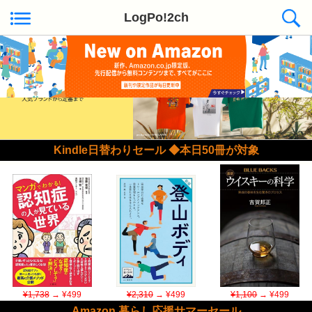
LogPo!2ch
Kindle日替わりセール ◆本日50冊が対象
¥1,738
→ ¥499
¥2,310
→ ¥499
¥1,100
→ ¥499
Amazon 暮らし応援サマーセール