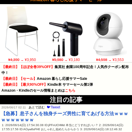
¥4,390
→ ¥3,950
¥5,980
→ ¥3,180
¥4,598
→ ¥3,553
【最終日】【ほぼ全巻39%OFF】
集英社 創業100周年記念！人気作クーポン配布
中！
【最終日】【セール】
Amazon 暮らし応援サマーSale
【最終日】【最大90%OFF】
Kindle本 サマーセール第1弾
Amazon・Kindleのセール情報まとめは
こちら
注目の記事
🐦Tweet
あとで読む
2026/06/17 02:11
【急募】息子さんを独身チーズ男性に育てあげる方法ｗｗｗ
ｗｗｗｗｗｗｗ
1: 2026/06/14(日) 17:54:30.08 ID:jPFnUCHMd 本当にどうすればいい？ 2: 2026/06/14(日)
17:55:17.56 ID:AOyw8sFH0 おしゃれし始めたらからかう 3: 2026/06/14(日) 18:12:46.32