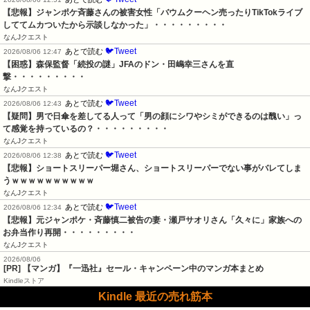
【悲報】ジャンポケ斉藤さんの被害女性「バウムクーヘン売ったりTikTokライブ
しててムカついたから示談しなかった」・・・・・・・・・
なんJクエスト
🐦Tweet
あとで読む
2026/08/06 12:47
【困惑】森保監督「続投の謎」JFAのドン・田嶋幸三さんを直
撃・・・・・・・・・
なんJクエスト
🐦Tweet
あとで読む
2026/08/06 12:43
【疑問】男で日傘を差してる人って「男の顔にシワやシミができるのは醜い」っ
て感覚を持っているの？・・・・・・・・・
なんJクエスト
🐦Tweet
あとで読む
2026/08/06 12:38
【悲報】ショートスリーパー堀さん、ショートスリーパーでない事がバレてしま
うｗｗｗｗｗｗｗｗｗｗ
なんJクエスト
🐦Tweet
あとで読む
2026/08/06 12:34
【悲報】元ジャンポケ・斉藤慎二被告の妻・瀬戸サオリさん「久々に」家族への
お弁当作り再開・・・・・・・・・
なんJクエスト
2026/08/06
[PR] 【マンガ】『一迅社』セール・キャンペーン中のマンガ本まとめ
Kindleストア
Kindle 最近の売れ筋本