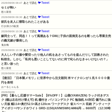
🐦Tweet
あとで読む
2026/08/06 08:47
セミが怖い
怒り新党
🐦Tweet
あとで読む
2026/08/06 09:30
彼氏を友人に寝取られたことがある
行き掛けの駄賃
🐦Tweet
あとで読む
2026/08/06 10:39
嫁同士って、同志！！って風潮ある？GWに子供の面倒見るのを断ったら専業主売
の義兄嫁が爆発した
鬼女梅
🐦Tweet
あとで読む
2026/08/06 10:39
大人しい子の服や髪切ったり他人の机をあさってものを盗んだりして説教された
転校生。しかし「私何も悪いことしてないのに何で叱られなきゃいけないの？」
と言い放った
怒り新党
🐦Tweet
あとで読む
2026/08/06 10:40
【復活】「日本製メモリ」に世界中から注文殺到 米マイクロンが１兆５０００億
円を表明
おーるじゃんる
2026/08/06
[PR] 【暮らし応援サマーSale】【6%OFF！】 山善(YAMAZEN) ラック付きデス
ク (棚は左右付け替え可) 机 棚付き パソコンデスク PC 勉強机 A4対応 傷汚れに強
い天板 幅114×奥行52.5×高さ120cm ワークデスク 省スペース 収納 アンティーク
アイボリー/サンドホワイト GRD-1150(AIVM/SWH)
6991円
→ 6600円 （12:30時