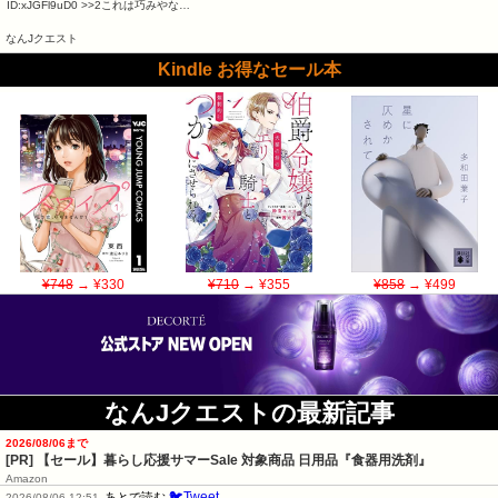
ID:xJGFl9uD0 >>2これは巧みやな…
なんJクエスト
Kindle お得なセール本
¥748
→ ¥330
¥710
→ ¥355
¥858
→ ¥499
なんJクエストの最新記事
2026/08/06まで
[PR]
【セール】暮らし応援サマーSale 対象商品 日用品『食器用洗剤』
Amazon
🐦Tweet
あとで読む
2026/08/06 12:51