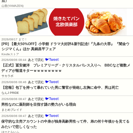
点）
山善(YAMAZEN)
2026/08/17 まで！
[PR] 【最大50%OFF】小学館 ドラマ大好評&新刊記念!『九条の大罪』 『闇金ウ
シジマくん』ほか 真鍋昌平フェア
Kindleストア
🐦Tweet
あとで読む
2026/08/06 08:44
【正式】冨安健洋　プレミアリーグ・クリスタルパレス入りへ　BBCなど複数メ
ディアが報道キターｗｗｗｗｗｗｗｗ
サカラボ
🐦Tweet
あとで読む
2026/08/06 08:46
【悲報】包丁を持って暴れていた男に警官が発砲し左胸に命中、男は死亡
なんJ PRIDE
🐦Tweet
あとで読む
2026/08/06 08:47
男性なのに薬剤師を目指す謎の勢力がいる理由
まとめブレイド
🐦Tweet
あとで読む
2026/08/06 08:47
保守的な主売アカウントの中身が独身高齢男性って件、弟の何十年後かを見てる
みたいで悲しくなった
はーとらいふ