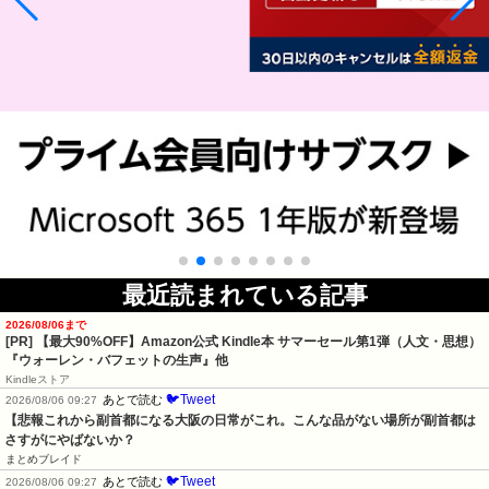
最近読まれている記事
2026/08/06まで
[PR]
【最大90%OFF】Amazon公式 Kindle本 サマーセール第1弾（人文・思想）
『ウォーレン・バフェットの生声』他
Kindleストア
🐦Tweet
あとで読む
2026/08/06 09:27
【悲報これから副首都になる大阪の日常がこれ。こんな品がない場所が副首都は
さすがにやばないか？
まとめブレイド
🐦Tweet
あとで読む
2026/08/06 09:27