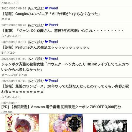
Kindleストア
🐦Tweet
あとで読む
2026/08/06 09:28
【悲報】Googleのエンジニア「AIで仕事がつまらなくなった」
ネギ速
🐦Tweet
あとで読む
2026/08/06 09:28
【衝撃】『ジャンポケ斉藤さん、懲役7年の求刑』👈これ・・・・・・・・・
なんJクエスト
🐦Tweet
あとで読む
2026/08/06 07:01
【朗報】Perfumeさんの生足エッッッッッッッッッッッ
BIPブログ
🐦Tweet
あとで読む
2026/08/06 07:49
ジャンポケ斉藤の被害女性「バウムクーヘン売ったりTikTokライブしててムカつ
いたから示談しなかった」
ガールズVIPまとめ
🐦Tweet
あとで読む
2026/08/06 07:49
【朗報】最近のワンピース、20年やってた話なんだったの？ってくらい内容が変
わるｗｗｗｗｗｗｗｗｗｗ
なんJクエスト
2026/08/06
[PR] 【初回限定】Amazon 電子書籍 初回限定クーポン 70%OFF 3,000円分
Amazon