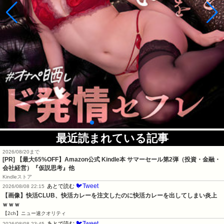
最近読まれている記事
2026/08/20まで
[PR]
【最大65%OFF】Amazon公式 Kindle本 サマーセール第2弾（投資・金融・
会社経営）『仮説思考』他
Kindleストア
🐦Tweet
あとで読む
2026/08/08 22:15
【画像】快活CLUB、快活カレーを注文したのに快活カレーを出してしまい炎上
ｗｗｗ
【2ch】ニュー速クオリティ
🐦Tweet
あとで読む
2026/08/08 23:45