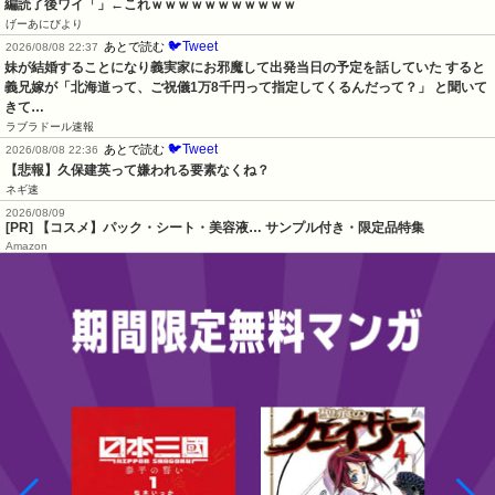
編読了後ワイ「」←これｗｗｗｗｗｗｗｗｗｗｗ
げーあにびより
🐦Tweet
あとで読む
2026/08/08 22:37
妹が結婚することになり義実家にお邪魔して出発当日の予定を話していた すると
義兄嫁が「北海道って、ご祝儀1万8千円って指定してくるんだって？」 と聞いて
きて…
ラブラドール速報
🐦Tweet
あとで読む
2026/08/08 22:36
【悲報】久保建英って嫌われる要素なくね？
ネギ速
2026/08/09
[PR] 【コスメ】パック・シート・美容液… サンプル付き・限定品特集
Amazon