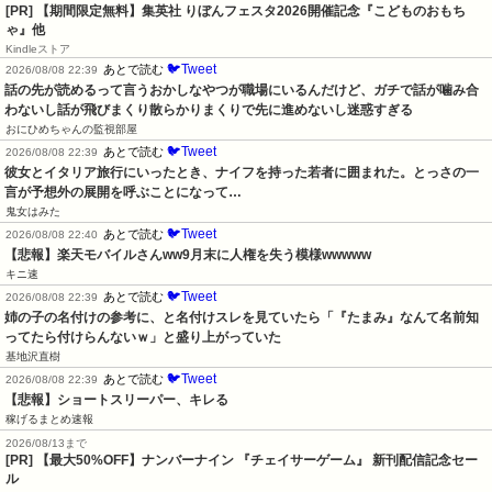
[PR] 【期間限定無料】集英社 りぼんフェスタ2026開催記念『こどものおもち
ゃ』他
Kindleストア
🐦Tweet
あとで読む
2026/08/08 22:39
話の先が読めるって言うおかしなやつが職場にいるんだけど、ガチで話が噛み合
わないし話が飛びまくり散らかりまくりで先に進めないし迷惑すぎる
おにひめちゃんの監視部屋
🐦Tweet
あとで読む
2026/08/08 22:39
彼女とイタリア旅行にいったとき、ナイフを持った若者に囲まれた。とっさの一
言が予想外の展開を呼ぶことになって…
鬼女はみた
🐦Tweet
あとで読む
2026/08/08 22:40
【悲報】楽天モバイルさんww9月末に人権を失う模様wwwww
キニ速
🐦Tweet
あとで読む
2026/08/08 22:39
姉の子の名付けの参考に、と名付けスレを見ていたら「『たまみ』なんて名前知
ってたら付けらんないｗ」と盛り上がっていた
基地沢直樹
🐦Tweet
あとで読む
2026/08/08 22:39
【悲報】ショートスリーパー、キレる
稼げるまとめ速報
2026/08/13まで
[PR] 【最大50%OFF】ナンバーナイン 『チェイサーゲーム』 新刊配信記念セー
ル