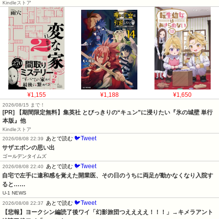
Kindleストア
¥1,155
¥1,188
¥1,650
2026/08/15 まで！
[PR] 【期間限定無料】集英社 とびっきりの“キュン”に浸りたい『氷の城壁 単行
本版』他
Kindleストア
🐦Tweet
あとで読む
2026/08/08 22:39
サザエボンの思い出
ゴールデンタイムズ
🐦Tweet
あとで読む
2026/08/08 22:40
自宅で左手に違和感を覚えた開業医、その日のうちに両足が動かなくなり入院す
ると……
U-1 NEWS
🐦Tweet
あとで読む
2026/08/08 22:37
【悲報】ヨークシン編読了後ワイ「幻影旅団つええええ！！！」→キメラアント