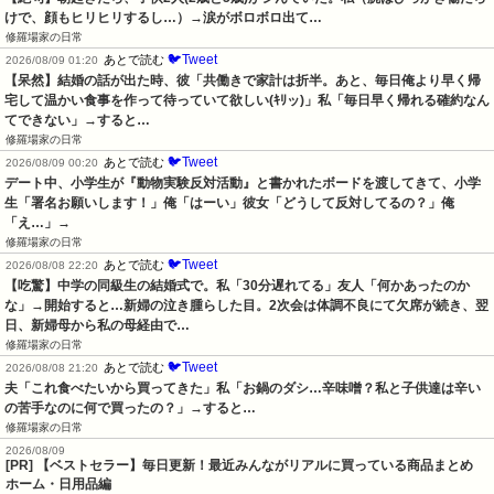
けで、顔もヒリヒリするし…）→涙がボロボロ出て…
修羅場家の日常
🐦Tweet
あとで読む
2026/08/09 01:20
【呆然】結婚の話が出た時、彼「共働きで家計は折半。あと、毎日俺より早く帰
宅して温かい食事を作って待っていて欲しい(ｷﾘッ)」私「毎日早く帰れる確約なん
てできない」→すると…
修羅場家の日常
🐦Tweet
あとで読む
2026/08/09 00:20
デート中、小学生が『動物実験反対活動』と書かれたボードを渡してきて、小学
生「署名お願いします！」俺「はーい」彼女「どうして反対してるの？」俺
「え…」→
修羅場家の日常
🐦Tweet
あとで読む
2026/08/08 22:20
【吃驚】中学の同級生の結婚式で。私「30分遅れてる」友人「何かあったのか
な」→開始すると…新婦の泣き腫らした目。2次会は体調不良にて欠席が続き、翌
日、新婦母から私の母経由で…
修羅場家の日常
🐦Tweet
あとで読む
2026/08/08 21:20
夫「これ食べたいから買ってきた」私「お鍋のダシ…辛味噌？私と子供達は辛い
の苦手なのに何で買ったの？」→すると…
修羅場家の日常
2026/08/09
[PR] 【ベストセラー】毎日更新！最近みんながリアルに買っている商品まとめ
ホーム・日用品編