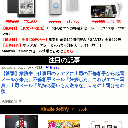
¥39,980
→ ¥31,980
¥20,960
→ ¥13,760
¥12,980
→ ¥8,790
【最終日】【最大50%還元】
3日間限定 マンガ毎週末セール「アツいスポーツマ
ンガ」
【最終日】【全巻100円均一】
集英社 創業100周年記念『GANTZ』全巻100円！
【全巻99円】
マッグガーデン『まもって守護月天！』99円均一！
Amazon・Kindleのセール情報まとめは
こちら
注目の記事
🐦Tweet
あとで読む
2026/06/17 00:20
【衝撃】業務中、仕事用のメアドに上司の不倫相手から地雷
メールが来た。不倫相手メール「妊娠した。これがエコー写
真」上司メール「気持ち悪いもん送るな」→その上司はその
後…
修羅場家の日常
Kindle お得なセール本