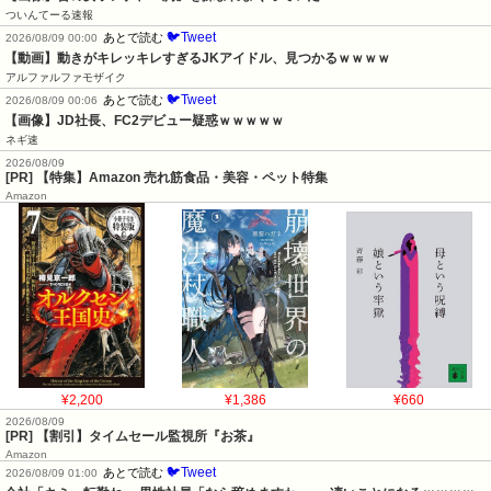
ついんてーる速報
🐦Tweet
あとで読む
2026/08/09 00:00
【動画】動きがキレッキレすぎるJKアイドル、見つかるｗｗｗｗ
アルファルファモザイク
🐦Tweet
あとで読む
2026/08/09 00:06
【画像】JD社長、FC2デビュー疑惑ｗｗｗｗｗ
ネギ速
2026/08/09
[PR] 【特集】Amazon 売れ筋食品・美容・ペット特集
Amazon
¥2,200
¥1,386
¥660
2026/08/09
[PR] 【割引】タイムセール監視所『お茶』
Amazon
🐦Tweet
あとで読む
2026/08/09 01:00