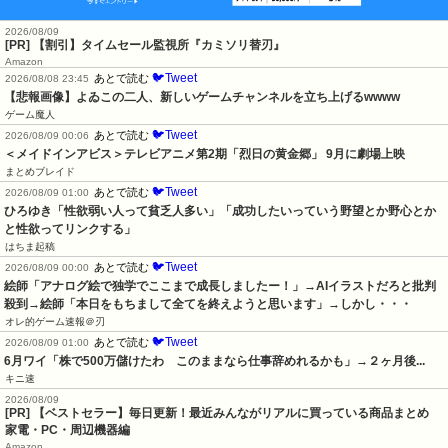
2026/08/09
[PR] 【割引】タイムセール監視所『カミソリ替刃』
Amazon
🐦Tweet
あとで読む
2026/08/08 23:45
【悲報画像】よゐこの二人、新しいゲームチャンネルを立ち上げるwwww
ゲーム魔人
🐦Tweet
あとで読む
2026/08/09 00:06
＜メイドインアビス＞テレビアニメ第2期「烈日の黄金郷」 9月に劇場上映
まとめブレイド
🐦Tweet
あとで読む
2026/08/09 01:00
ひろゆき「性欲弱い人って貧乏人多い」「成功したいっていう野望とか野心とか
と性欲ってリンクする」
はちま起稿
🐦Tweet
あとで読む
2026/08/09 00:00
絵師「アナログ絵で独学でここまで成長しましたー！」→AIイラストだろと批判
殺到→絵師「本日をもちまして全てを終えようと思います」→しかし・・・
オレ的ゲーム速報＠刃
🐦Tweet
あとで読む
2026/08/09 01:00
6月ワイ「株で500万儲けたわ　このままなら仕事辞めれるかも」→２ヶ月後...
キニ速
2026/08/09
[PR] 【ベストセラー】毎日更新！最近みんながリアルに買っている商品まとめ
家電・PC・周辺機器編
Amazon