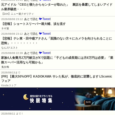
元アイドル「CEOと寝たからセンターが取れた」　裏話を暴露してしまいアイド
ル業界騒然・・・
【2ch】ニュー速クオリティ
🐦Tweet
あとで読む
2026/08/08 23:12
【悲報】ショートスリーパー堀大輔、涙を流す
ネギ速
🐦Tweet
あとで読む
2026/08/08 23:12
【悲報】テレ東・田中瞳アナさん「面識のない方々にカメラを向けられることに
恐怖」・・・・・・・・・
なんJクエスト
🐦Tweet
あとで読む
2026/08/08 22:39
家族4人食費月2万円献立がXで話題に「子どもの成長期には月8万円は必要」「業
務スーパー活用なら可能かも」
鬼女梅
2026/08/13まで
[PR] 【最大50%OFF】KADOKAWA サレた私が、徹底的に逆襲します LScomic
フェア
Kindleストア
2026/08/11 まで！