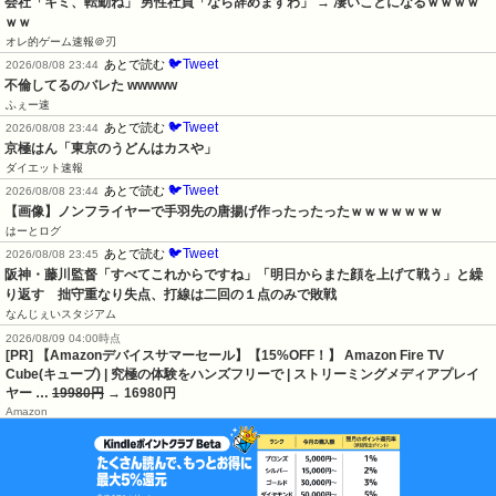
会社「キミ、転勤ね」 男性社員「なら辞めますわ」 → 凄いことになるｗｗｗｗ
ｗｗ
オレ的ゲーム速報＠刃
🐦Tweet
あとで読む
2026/08/08 23:44
不倫してるのバレた wwwww
ふぇー速
🐦Tweet
あとで読む
2026/08/08 23:44
京極はん「東京のうどんはカスや」
ダイエット速報
🐦Tweet
あとで読む
2026/08/08 23:44
【画像】ノンフライヤーで手羽先の唐揚げ作ったったったｗｗｗｗｗｗｗ
はーとログ
🐦Tweet
あとで読む
2026/08/08 23:45
阪神・藤川監督「すべてこれからですね」「明日からまた顔を上げて戦う」と繰
り返す　拙守重なり失点、打線は二回の１点のみで敗戦
なんじぇいスタジアム
2026/08/09 04:00時点
[PR] 【Amazonデバイスサマーセール】【15%OFF！】 Amazon Fire TV
Cube(キューブ) | 究極の体験をハンズフリーで | ストリーミングメディアプレイ
ヤー …
19980円
→ 16980円
Amazon