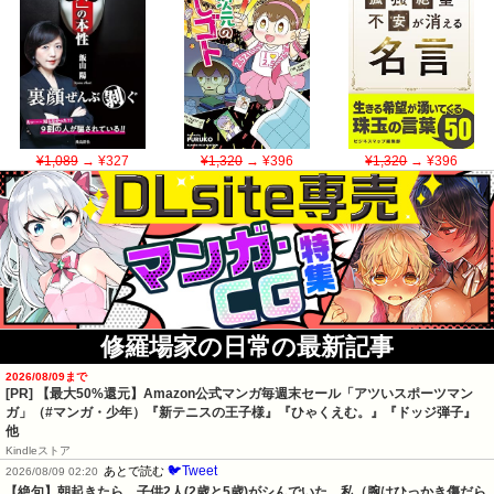
¥1,089
→ ¥327
¥1,320
→ ¥396
¥1,320
→ ¥396
修羅場家の日常の最新記事
2026/08/09まで
[PR]
【最大50%還元】Amazon公式マンガ毎週末セール「アツいスポーツマン
ガ」（#マンガ・少年）『新テニスの王子様』『ひゃくえむ。』『ドッジ弾子』
他
Kindleストア
🐦Tweet
あとで読む
2026/08/09 02:20
【絶句】朝起きたら、子供2人(2歳と5歳)がシんでいた。私（腕はひっかき傷だら