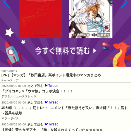
2026/08/09
[PR] 【マンガ】『秋田書店』高ポイント還元中のマンガまとめ
Kindleストア
🐦Tweet
あとで読む
2026/08/09 01:00
「プリコネ」×「ウマ娘」コラボ決定！！！！
デジタルニューススレッド
🐦Tweet
あとで読む
2026/08/09 00:00
堀大輔「にこにこ」筋トレ中　コメント「寝たほうが良い」堀大輔「！！」筋ト
レ器具を破壊
ネラーボイス
🐦Tweet
あとで読む
2026/08/09 00:00
【画像】昔の女子アナ、『胸』を揉まれまくっていたｗｗｗｗｗ