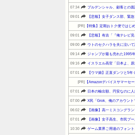
07:34
プルデンシャル、顧客との面
09:01
【悲報】女子ダンス部、緊急
[PR]
【特集】定期おトク便ではじめ
09:01
09:00
09:14
ジャンプが最も売れた199
09:16
イスラエル高官「日本よ、原
07:01
【ウマ娘】正直ダンツと5年
[PR]
07:01
日本の輸出額、円安なのに人
07:00
X民「Grok、俺のアカウ
06:02
【画像】高一ミスコングラン
07:01
【画像】女子高生、市民プー
10:30
ゲーム業界ご用達のフォント、