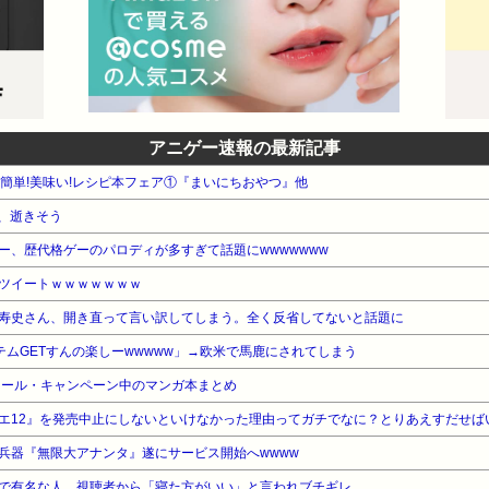
アニゲー速報の最新記事
WA 簡単!美味い!レシピ本フェア①『まいにちおやつ』他
、逝きそう
ー、歴代格ゲーのパロディが多すぎて話題にwwwwwww
ツイートｗｗｗｗｗｗｗ
寿史さん、開き直って言い訳してしまう。全く反省してないと話題に
テムGETすんの楽しーwwwww」→欧米で馬鹿にされてしまう
セール・キャンペーン中のマンガ本まとめ
エ12』を発売中止にしないといけなかった理由ってガチでなに？とりあえすだせば
兵器『無限大アナンタ』遂にサービス開始へwwww
で有名な人、視聴者から「寝た方がいい」と言われブチギレ