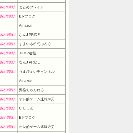
まとめブレイド
あとで読む
BIPブログ
あとで読む
Amazon
なんJ PRIDE
あとで読む
すまいる(^-^)ぶろぐ
あとで読む
JUMP速報
あとで読む
なんJ PRIDE
あとで読む
うまぴょいチャンネル
あとで読む
Amazon
19980円
→ 16980円 （11:30時点）
資格ちゃんねる
あとで読む
オレ的ゲーム速報＠刃
あとで読む
いたしん！
あとで読む
BIPブログ
あとで読む
オレ的ゲーム速報＠刃
あとで読む