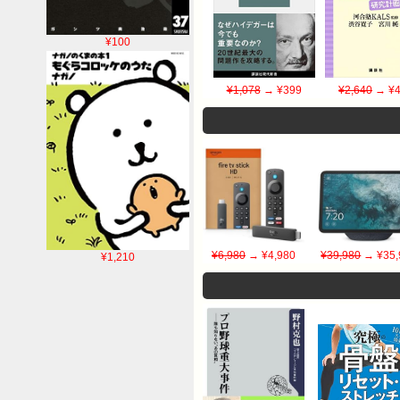
¥100
¥1,078
→ ¥399
¥2,640
→ ¥4
¥6,980
→ ¥4,980
¥39,980
→ ¥35,
¥1,210