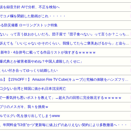
談を録音方針 AIで分析、不正を検知へ
でコメ欄を閉鎖した動画がこれ・・・・・
る防災備蓄 ローリングストック特集
【悲報】有吉「『俺テレビ見ない』って言う奴おかしいだろ。団子屋で『団子食べない』って言うか？こっちは芸人だぞ」
ウトのセクハラを夫に泣いて訴えても「いいじゃないかそのくらい。我慢してたらご褒美あげるから」と迫られた。夫が気持ち悪くて悲鳴をあげたら「うるさい」とグーで殴られた
5年新年3・4合併号に載ってる作品リストが強すぎるｗｗｗｗｗ
爆式典とか被害者面やめね？中国人虐殺したくせに」
くらい付き合ってゆっくり結婚したい
【Amazonデバイスサマーセール】【15%OFF！】 Amazon Fire TV Cube(キューブ) | 究極の体験をハンズフリーで | ストリーミングメディアプレイヤー
口少ない台湾と韓国に抜かれ日本沈没死亡
ントで一番気持ち悪いポストを教えて」→超火力の回答に完全敗北するｗｗｗｗｗ
プリのメスガキ、我々を挑発ｗ
ルでエグい乳を放り出してしまうwww
年間料金“53倍”かつ“更新毎に値上げ”のありえない契約により多数撤退へ・・・