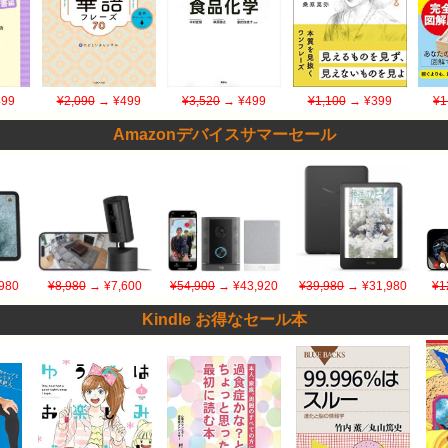
99
¥2,090
→ ¥499
¥3,520
→ ¥499
¥1,100
→ ¥399
¥1
Amazonデバイスサマーセール
980
¥8,980
→ ¥7,600
¥54,900
→ ¥43,920
¥39,980
→ ¥31,980
¥1
Kindle お得なセール本