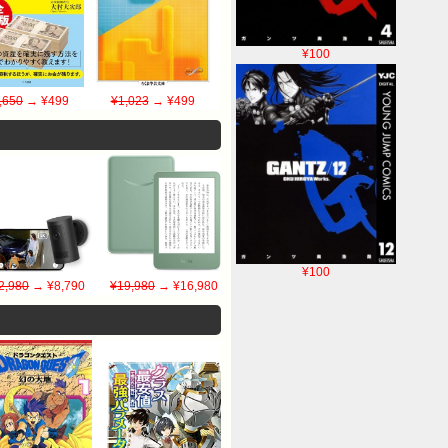
¥100
,650
→ ¥499
¥1,023
→ ¥499
¥100
2,980
→ ¥8,790
¥19,980
→ ¥16,980