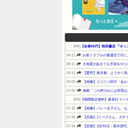
[PR]
【全巻99円】秋田書店 『オ
09:11
09:11
大地震が起きても手術をやり
09:12
【驚愕】東京都、ようやく気
06:05
【画像】ココリコ田中「あかん
07:00
旅館「この押入れには布団は
[PR]
【期間限定無料】集英社 マー
07:35
【画像】バレー女子さん、な
07:35
【悲報】Jリーグさん、ガチ
07:34