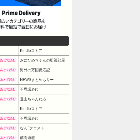
Kindleストア
おにひめちゃんの監視部屋
あとで読む
海外の万国反応記
あとで読む
NEWSまとめもりー
あとで読む
不思議.net
あとで読む
登山ちゃんねる
あとで読む
Kindleストア
不思議.net
あとで読む
なんJクエスト
あとで読む
筋肉速報
あとで読む