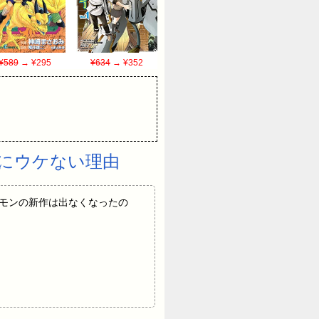
¥589
→ ¥295
¥634
→ ¥352
にウケない理由
0) なぜゴエモンの新作は出なくなったの