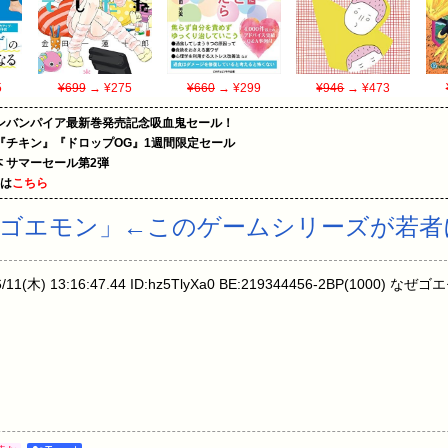
5
¥699
→ ¥275
¥660
→ ¥299
¥946
→ ¥473
ンバンパイア最新巻発売記念吸血鬼セール！
『チキン』『ドロップOG』1週間限定セール
le本 サマーセール第2弾
めは
こちら
れゴエモン」←このゲームシリーズが若者
1(木) 13:16:47.44 ID:hz5TlyXa0 BE:219344456-2BP(100