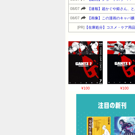
08/07
【速報】超かぐや姫さん、と
08/07
【画像】この漫画のキャバ嬢
[PR]
【在庫処分】コスメ・ケア用
¥100
¥100