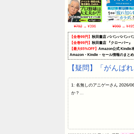
¥792
→ ¥396
¥990
→ ¥49
【全巻99円】
秋田書店 ババンババンバ
【全巻99円】
秋田書店 『クローバー』
【最大65%OFF】
Amazon公式 Kind
Amazon・Kindle・セール情報のまと
【疑問】「がんば
1: 名無しのアニゲーさん 2026/06/1
か？…