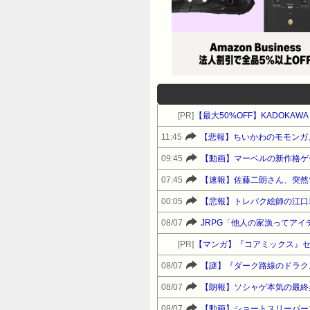
[PR]
【最大50%OFF】KADOKA
11:45
【悲報】ちいかわのモモンガ
09:45
【動画】マーベルの新作格ゲ
07:45
【速報】佐藤二朗さん、突然
00:05
【悲報】トレパク絵師の江口
08/07
JRPG「他人の家漁ってアイ
[PR]
【マンガ】『コアミックス』
08/07
【謎】『ダーク路線のドラク
08/07
【朗報】ソシャゲ本気の最終
08/07
【動画】ショートスリーパー