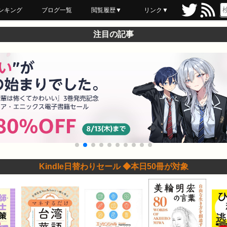
ンキング
ブログ一覧
閲覧履歴▼
リンク▼
ブックマーク
最近読んだ
あとで読む
ネットスーパー
飲食店舗用品
セール情報
注目の記事
Kindle日替わりセール ◆本日50冊が対象