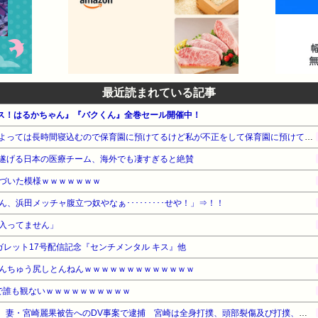
最近読まれている記事
ッス！はるかちゃん』『バクくん』全巻セール開催中！
お産トラブルの後遺症で日によっては長時間寝込むので保育園に預けてるけど私が不正をして保育園に預けてると思い込んでいるママ達がうざったい
遂げる日本の医療チーム、海外でも凄すぎると絶賛
づいた模様ｗｗｗｗｗｗｗ
、浜田メッチャ腹立つ奴やなぁ･････････せや！」⇒！！
入ってません」
ガレット17号配信記念『センチメンタル キス』他
んちゅう尻しとんねんｗｗｗｗｗｗｗｗｗｗｗｗｗ
で誰も観ないｗｗｗｗｗｗｗｗｗｗ
【悲報】元EXILE・黒木啓司、妻・宮崎麗果被告へのDV事案で逮捕 宮崎は全身打撲、頭部裂傷及び打撲、頸部損傷の怪我