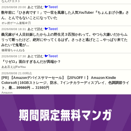
なんJクエスト
🐦Tweet
あとで読む
2026/08/08 20:00
数年前に「ひき肉です！」で一世を風靡した人気YouTuber『ちょんまげ小僧』さ
ん、とんでもないことになっていた
オレ的ゲーム速報＠刃
🐦Tweet
あとで読む
2026/08/08 18:31
義兄嫁が４人目妊娠したから上の野生児３匹預かれって。やつら大嫌いだからム
リって断ったけど、絶対にやってくるはず。さっさと逃げとこ→やっぱり来てた
みたいで鬼電が…
修羅場ちゃんねる
🐦Tweet
あとで読む
2026/08/08 17:30
『リゼロ』面白すぎるんだが異端か？
ああ言えばForYou
2026/08/08 21:00時点
[PR] 【Amazonデバイスサマーセール】【20%OFF！】 Amazon Kindle
Colorsoft | 16GBストレージ、防水、7インチカラーディスプレイ、色調調節ライ
ト、最…
39980円
→ 31980円
Amazon