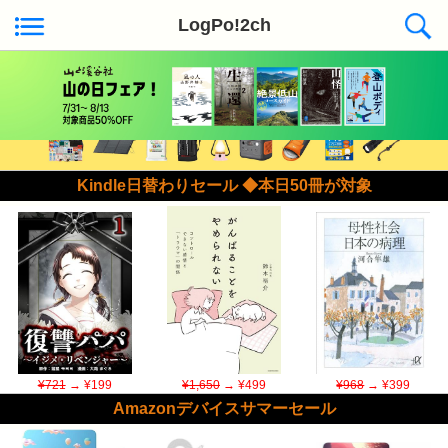
LogPo!2ch
Kindle日替わりセール ◆本日50冊が対象
¥721
→ ¥199
¥1,650
→ ¥499
¥968
→ ¥399
Amazonデバイスサマーセール