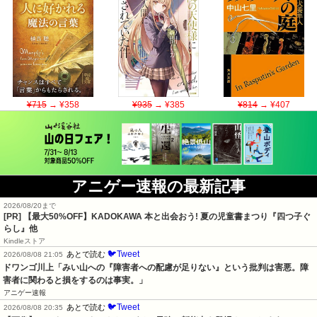
¥715
→ ¥358
¥935
→ ¥385
¥814
→ ¥407
アニゲー速報の最新記事
2026/08/20まで
[PR]
【最大50%OFF】KADOKAWA 本と出会おう! 夏の児童書まつり『四つ子ぐ
らし』他
Kindleストア
🐦Tweet
あとで読む
2026/08/08 21:05
ドワンゴ川上「みい山への『障害者への配慮が足りない』という批判は害悪。障
害者に関わると損をするのは事実。」
アニゲー速報
🐦Tweet
あとで読む
2026/08/08 20:35