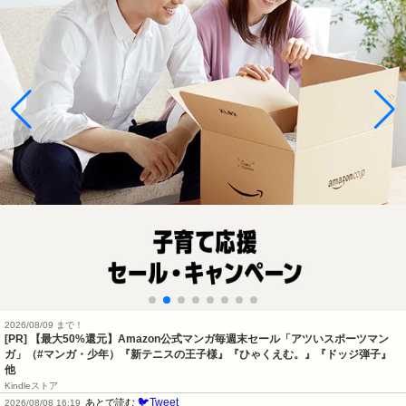
2026/08/09 まで！
[PR]
【最大50%還元】Amazon公式マンガ毎週末セール「アツいスポーツマン
ガ」（#マンガ・少年）『新テニスの王子様』『ひゃくえむ。』『ドッジ弾子』
他
Kindleストア
🐦Tweet
あとで読む
2026/08/08 16:19