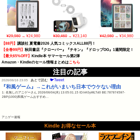
¥29,980
→ ¥24,980
¥30,460
→ ¥23,140
¥42,980
→ ¥34,980
【88円】
講談社 夏電書2026 人気コミックスALL88円！
【全巻99円】
秋田書店『クローバー』『チキン』『ドロップOG』1週間限定！
【最大65%OFF】
Kindle本 サマーセール第2弾
Amazon・Kindleのセール情報まとめは
こちら
注目の記事
🐦Tweet
あとで読む
2026/06/16 23:05
『和風ゲーム』→これがいまいち日本でウケない理由
1: 名無しのアニゲーさん 2026/06/04(木) 13:05:01.15 ID:hK0yWLTd0 BE:787874597-
2BP(1000)和風ゲームおすすめ…
アニゲー速報
Kindle お得なセール本