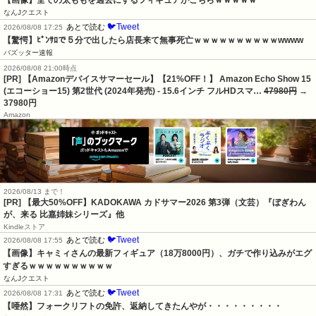
なんJクエスト
🐦Tweet
あとで読む
2026/08/08 17:25
【驚愕】ﾋﾟﾝｻﾛで５分で出したら店長来て無事死亡ｗｗｗｗｗｗｗｗｗｗwwww
バズッター速報
2026/08/08 21:00時点
[PR] 【Amazonデバイスサマーセール】【21%OFF！】 Amazon Echo Show 15
(エコーショー15) 第2世代 (2024年発売) - 15.6インチ フルHDスマ…
47980円
→
37980円
Amazon
2026/08/13 まで！
[PR]
【最大50%OFF】KADOKAWA カドサマー2026 第3弾（文芸）『ぼぎわん
が、来る 比嘉姉妹シリーズ』他
Kindleストア
🐦Tweet
あとで読む
2026/08/08 17:55
【画像】キャミィさんの最新フィギュア（18万8000円）、ガチで作り込みがエグ
すぎるｗｗｗｗｗｗｗｗｗｗ
なんJクエスト
🐦Tweet
あとで読む
2026/08/08 17:31
【唖然】フォークリフトの免許、返納してきたんやが・・・・・・・・・