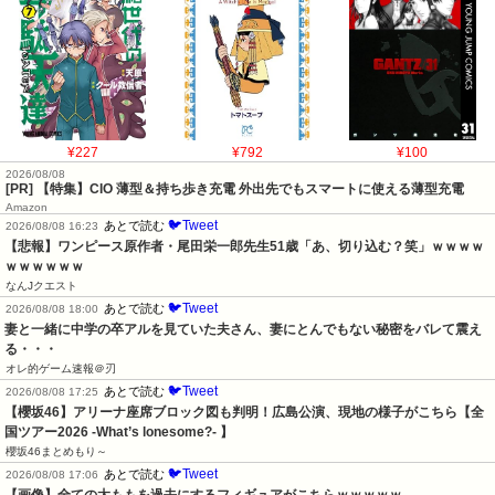
¥227
¥792
¥100
2026/08/08
[PR] 【特集】CIO 薄型＆持ち歩き充電 外出先でもスマートに使える薄型充電
Amazon
🐦Tweet
あとで読む
2026/08/08 16:23
【悲報】ワンピース原作者・尾田栄一郎先生51歳「あ、切り込む？笑」ｗｗｗｗ
ｗｗｗｗｗｗ
なんJクエスト
🐦Tweet
あとで読む
2026/08/08 18:00
妻と一緒に中学の卒アルを見ていた夫さん、妻にとんでもない秘密をバレて震え
る・・・
オレ的ゲーム速報＠刃
🐦Tweet
あとで読む
2026/08/08 17:25
【櫻坂46】アリーナ座席ブロック図も判明！広島公演、現地の様子がこちら【全
国ツアー2026 -What’s lonesome?- 】
櫻坂46まとめもり～
🐦Tweet
あとで読む
2026/08/08 17:06
【画像】全ての太ももを過去にするフィギュアがこちらｗｗｗｗｗ