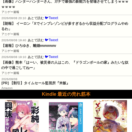
【画像】ハンターハンターさん、ガチで最強の新能力を登場させてしまうｗｗｗ
ｗｗｗｗ
アニゲー速報
🐦Tweet
あとで読む
2026/08/08 20:10
【朗報】 イーロン「Xでインプレゾンビが多すぎるから収益分配プログラムやめ
るわ」
アニゲー速報
🐦Tweet
あとで読む
2026/08/08 19:40
【速報】ひろゆき、離婚wwwwww
アニゲー速報
🐦Tweet
あとで読む
2026/08/08 19:10
【画像】熊本「はーい、被災者の人はこの、『ドラゴンボールの家』みたいな奴
の中で過ごしてねー」
アニゲー速報
2026/08/08
[PR] 【割引】タイムセール監視所『米飯』
Amazon
Kindle 最近の売れ筋本