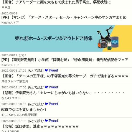
【画像】チアリーダーに顔を太ももで挟まれた男子高生、瞑想状態に
ネギ速
2026/08/08
[PR] 【マンガ】『アース・スター』セール・キャンペーン中のマンガ本まとめ
Kindleストア
2026/08/17 まで！
[PR] 【期間限定無料】小学館 『隠密お局』『特命清掃員』 新刊配信記念フェア
Kindleストア
🐦Tweet
あとで読む
2026/08/08 17:05
【画像】「テニスの王子様」の手塚国光の零式サーブ、ガチで強すぎるｗｗｗｗ
最強ジャンプ放送局
🐦Tweet
あとで読む
2026/08/08 17:06
【悲報】伊集院光さん「カレーにじゃがいもはいらない」・・・・・・・・・
なんJクエスト
🐦Tweet
あとで読む
2026/08/08 18:32
献血でなにを貰いましたか？
おにひめちゃんの監視部屋
🐦Tweet
あとで読む
2026/08/08 17:32
【悲報】坂口杏里、逃走ｗｗｗｗｗｗｗｗｗｗｗ
なんJ PRIDE