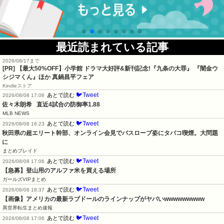
最近読まれている記事
2026/08/17まで
[PR] 【最大50%OFF】小学館 ドラマ大好評&新刊記念!『九条の大罪』 『闇金ウ
シジマくん』ほか 真鍋昌平フェア
Kindleストア
🐦Tweet
あとで読む
2026/08/08 17:06
佐々木朗希   直近4試合の防御率1.88
MLB NEWS
🐦Tweet
あとで読む
2026/08/08 16:23
秋田県の超エリート幹部、オンライン会見でバスローブ姿にタバコ喫煙。大問題
に
まとめブレイド
🐦Tweet
あとで読む
2026/08/08 17:06
【急募】登山用のアルファ米を買える場所
ガールズVIPまとめ
🐦Tweet
あとで読む
2026/08/08 18:37
【画像】アメリカの最新ラブドールのラインナップがヤバいwwwwwwwww
異世界転生まとめ速報
🐦Tweet
あとで読む
2026/08/08 17:06