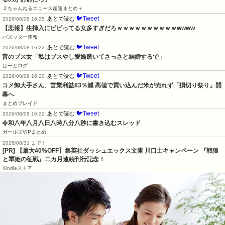
２ちゃんねるニュース超速まとめ＋
🐦Tweet
あとで読む
2026/08/08 16:25
【悲報】生挿入にビビってる女多すぎだろｗｗｗｗｗｗｗｗｗｗwwww
バズッター速報
🐦Tweet
あとで読む
2026/08/08 16:22
昔のブス女「私はブスやし愛嬌磨いてさっさと結婚するで」
はーとログ
🐦Tweet
あとで読む
2026/08/08 16:20
コメ卸大手さん、営業利益83％減 高値で買い込んだ米が売れず「損切り祭り」開
幕へ
まとめブレイド
🐦Tweet
あとで読む
2026/08/08 16:22
令和八年八月八日八時八分八秒に書き込むスレッド
ガールズVIPまとめ
2026/08/31 まで！
[PR]
【最大40%OFF】集英社ダッシュエックス文庫 川口士キャンペーン 『戦狼
と軍姫の征戦』二カ月連続刊行記念！
Kindleストア