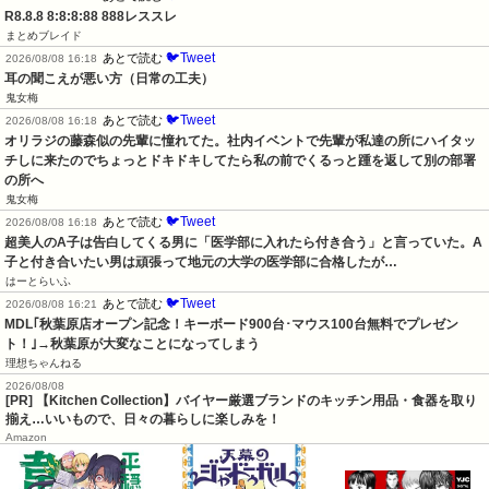
R8.8.8 8:8:8:88 888レススレ
まとめブレイド
🐦Tweet
あとで読む
2026/08/08 16:18
耳の聞こえが悪い方（日常の工夫）
鬼女梅
🐦Tweet
あとで読む
2026/08/08 16:18
オリラジの藤森似の先輩に憧れてた。社内イベントで先輩が私達の所にハイタッ
チしに来たのでちょっとドキドキしてたら私の前でくるっと踵を返して別の部署
の所へ
鬼女梅
🐦Tweet
あとで読む
2026/08/08 16:18
超美人のA子は告白してくる男に「医学部に入れたら付き合う」と言っていた。A
子と付き合いたい男は頑張って地元の大学の医学部に合格したが…
はーとらいふ
🐦Tweet
あとで読む
2026/08/08 16:21
MDL｢秋葉原店オープン記念！キーボード900台･マウス100台無料でプレゼン
ト！｣→秋葉原が大変なことになってしまう
理想ちゃんねる
2026/08/08
[PR] 【Kitchen Collection】バイヤー厳選ブランドのキッチン用品・食器を取り
揃え…いいもので、日々の暮らしに楽しみを！
Amazon