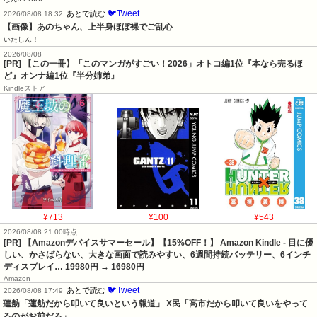
🐦Tweet
あとで読む
2026/08/08 18:32
【画像】あのちゃん、上半身ほぼ裸でご乱心
いたしん！
2026/08/08
[PR] 【この一冊】「このマンガがすごい！2026」オトコ編1位『本なら売るほ
ど』オンナ編1位『半分姉弟』
Kindleストア
¥713
¥100
¥543
2026/08/08 21:00時点
[PR] 【Amazonデバイスサマーセール】【15%OFF！】 Amazon Kindle - 目に優
しい、かさばらない、大きな画面で読みやすい、6週間持続バッテリー、6インチ
ディスプレイ…
19980円
→ 16980円
Amazon
🐦Tweet
あとで読む
2026/08/08 17:49
蓮舫「蓮舫だから叩いて良いという報道」 X民「高市だから叩いて良いをやって
るのがお前だろ」