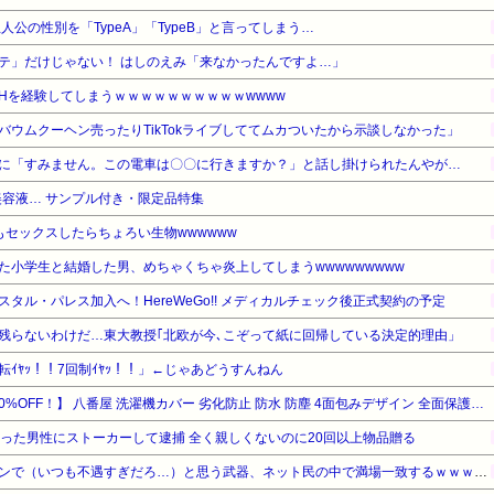
人公の性別を「TypeA」「TypeB」と言ってしまう…
「Ｍステ」だけじゃない！ はしのえみ「来なかったんですよ…」
Hを経験してしまうｗｗｗｗｗｗｗｗｗｗwwww
ウムクーヘン売ったりTikTokライブしててムカついたから示談しなかった」
に「すみません。この電車は〇〇に行きますか？」と話し掛けられたんやが…
容液… サンプル付き・限定品特集
もセックスしたらちょろい生物wwwwww
た小学生と結婚した男、めちゃくちゃ炎上してしまうwwwwwwwww
タル・パレス加入へ！HereWeGo!! メディカルチェック後正式契約の予定
残らないわけだ…東大教授｢北欧が今､こぞって紙に回帰している決定的理由」
ｲﾔｯ！！7回制ｲﾔｯ！！」←じゃあどうすんねん
【暮らし応援サマーSale】【10%OFF！】 八番屋 洗濯機カバー 劣化防止 防水 防塵 4面包みデザイン 全面保護 UVカット 日焼け止め オックスフォード素材 Large 約58×60×92cm 8KG対応
だった男性にストーカーして逮捕 全く親しくないのに20回以上物品贈る
『モンハン』【衝撃】モンハンで（いつも不遇すぎだろ…）と思う武器、ネット民の中で満場一致するｗｗｗｗその武器がこちら…ヤバすぎる…