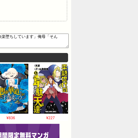
¥836
¥227