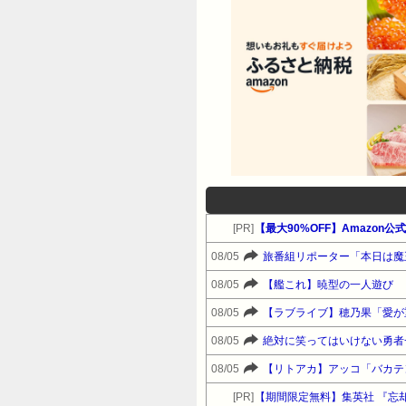
[PR]
【最大90%OFF】Amazon
08/05
旅番組リポーター「本日は魔
08/05
【艦これ】暁型の一人遊び
08/05
【ラブライブ】穂乃果「愛が
08/05
絶対に笑ってはいけない勇者
08/05
【リトアカ】アッコ「バカテ
[PR]
【期間限定無料】集英社 『忘