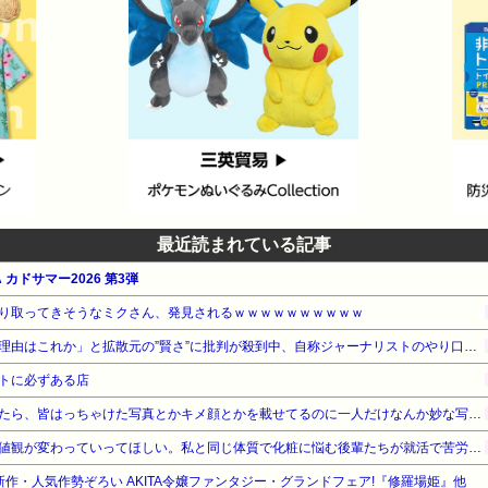
最近読まれている記事
 カドサマー2026 第3弾
り取ってきそうなミクさん、発見されるｗｗｗｗｗｗｗｗｗｗ
「すぐバレるデマを投稿した理由はこれか」と拡散元の”賢さ”に批判が殺到中、自称ジャーナリストのやり口というのが……
トに必ずある店
出会い系アプリをいじっていたら、皆はっちゃけた写真とかキメ顔とかを載せてるのに一人だけなんか妙な写真の男性を発見。よくよくその写真を見てみると…!!
ノーメイクが非常識という価値観が変わっていってほしい。私と同じ体質で化粧に悩む後輩たちが就活で苦労しないような社会になればいいのに
最新作・人気作勢ぞろい AKITA令嬢ファンタジー・グランドフェア!『修羅場姫』他