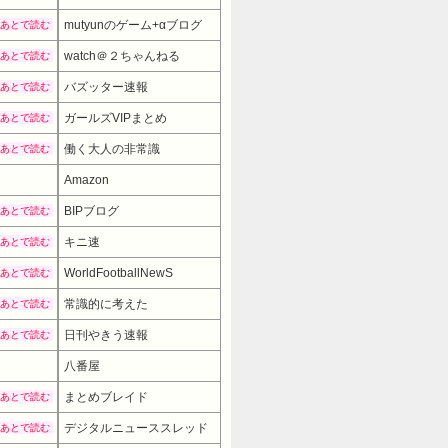
mutyunのゲーム+αブログ
あとで読む
watch＠２ちゃんねる
あとで読む
バズッター速報
あとで読む
ガールズVIPまとめ
あとで読む
働く大人の非常識
あとで読む
Amazon
BIPブログ
あとで読む
キニ速
あとで読む
WorldFootballNewS
あとで読む
常識的に考えた
あとで読む
日刊やきう速報
あとで読む
八番屋
2180円
→
まとめブレイド
あとで読む
デジタルニューススレッド
あとで読む