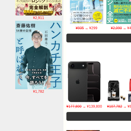
¥2,911
¥935
→ ¥299
¥2,090
→ ¥4
¥1,782
¥177,800
→ ¥139,800
¥107,782
→ ¥8