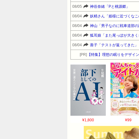
08/05
神谷奈緒「Pと桃源郷」
08/04
妖精さん「姫様に近づくなこ
08/04
神山「男子なのに戦車道部の
08/04
狐耳娘「また尾っぽが大きく
08/04
善子「テストが返ってきた」
[PR]
【特集】理想の眠りをデザイン
¥1,800
¥99