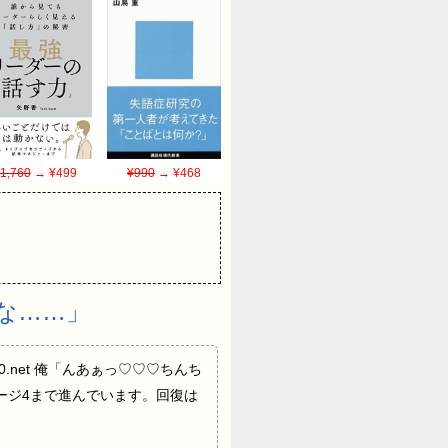
1,760
→ ¥499
¥990
→ ¥468
な……」
Dh/0.net 俺「んあぁっ♡♡♡ちんち
ージ4まで進んでいます。回復は