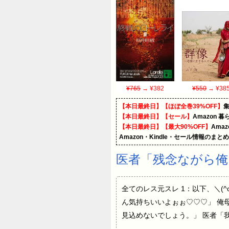
¥765
→ ¥382
¥550
→ ¥38
【本日最終日】【ほぼ全巻39%OFF】
【本日最終日】【セール】
Amazon 
【本日最終日】【最大90%OFF】
Ama
Amazon・Kindle・セール情報のまと
医者「残念ながら俺
全てのレス元スレ 1：以下、＼(^o^)／
ん気持ちいいよぉぉ♡♡♡」 俺
見込めないでしょう。」 医者「