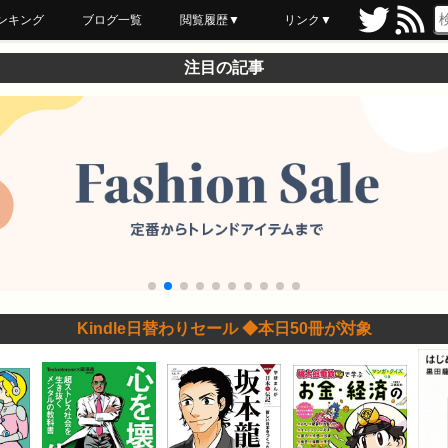
ンキング
ブログ一覧
閲覧履歴▼
リンク▼
ブックマーク
最近読んだ
あとで読む
ネットスーパー
飲食店舗用品
セール情報
注目の記事
Kindle日替わりセール ◆本日50冊が対象