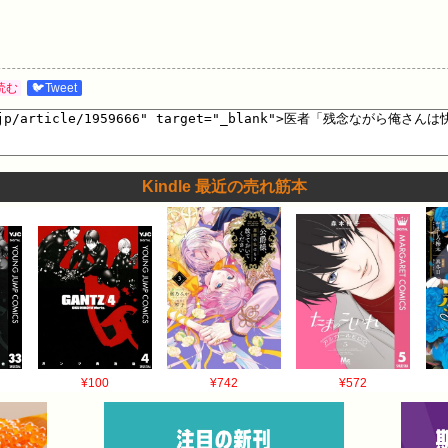
読む
🐦Tweet
Kindle 最近の売れ筋本
¥100
¥742
¥572