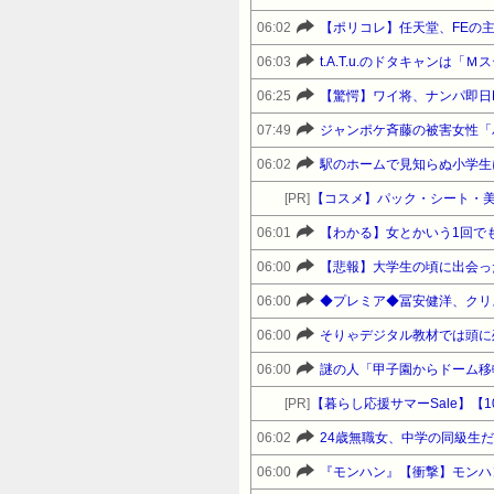
06:02
【ポリコレ】任天堂、FEの主
06:03
t.A.T.u.のドタキャンは
06:25
【驚愕】ワイ将、ナンパ即日
07:49
ジャンポケ斉藤の被害女性「バ
06:02
駅のホームで見知らぬ小学生
[PR]
【コスメ】パック・シート・美
06:01
【わかる】女とかいう1回で
06:00
【悲報】大学生の頃に出会っ
06:00
◆プレミア◆冨安健洋、クリス
06:00
そりゃデジタル教材では頭に
06:00
謎の人「甲子園からドーム移転
[PR]
06:02
24歳無職女、中学の同級生
06:00