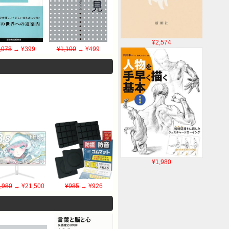
¥2,574
,078
→ ¥399
¥1,100
→ ¥499
¥1,980
,980
→ ¥21,500
¥985
→ ¥926