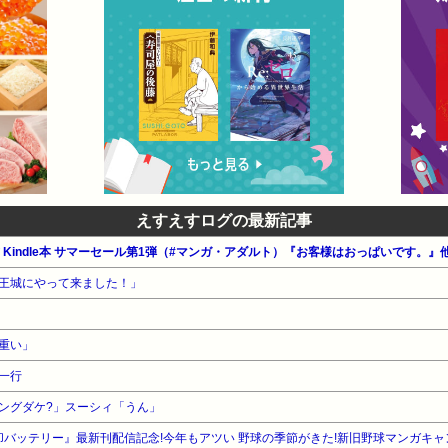
えすえすログの最新記事
公式 Kindle本 サマーセール第1弾（#マンガ・アダルト）『お客様はおっぱいです。』
王城にやって来ました！」
重い」
一行
ングダケ?」スーシィ「うん」
却バッテリー』最新刊配信記念!今年もアツい 野球の季節がきた!新旧野球マンガキャ