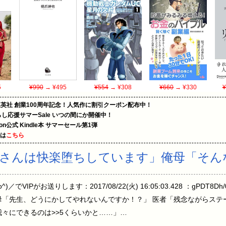
5
¥990
→ ¥495
¥554
→ ¥308
¥660
→ ¥330
¥
集英社 創業100周年記念！人気作に割引クーポン配布中！
暮らし応援サマーSale いつの間にか開催中！
zon公式 Kindle本 サマーセール第1弾
めは
こちら
さんは快楽堕ちしています」俺母「そん
でVIPがお送りします：2017/08/22(火) 16:05:03.428 ：gPDT8
母「先生、どうにかしてやれないんですか！？」 医者「残念ながらステ
我々にできるのは>>5くらいかと……」…