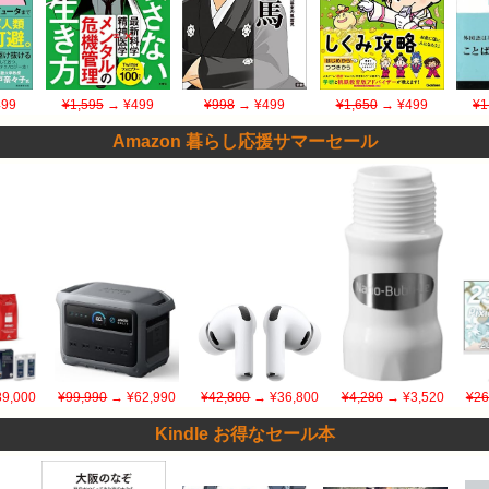
99
¥1,595
→ ¥499
¥998
→ ¥499
¥1,650
→ ¥499
¥1
Amazon 暮らし応援サマーセール
9,000
¥99,990
→ ¥62,990
¥42,800
→ ¥36,800
¥4,280
→ ¥3,520
¥26
Kindle お得なセール本