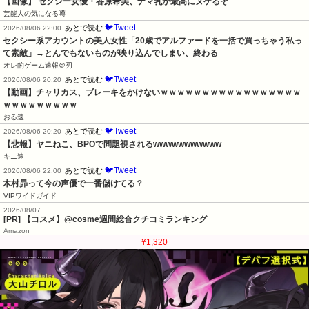
【画像】 セクシー女優・谷原希美、ナマ乳が最高にヌケるぞ
芸能人の気になる噂
🐦Tweet
あとで読む
2026/08/06 22:00
セクシー系アカウントの美人女性「20歳でアルファードを一括で買っちゃう私っ
て素敵」→とんでもないものが映り込んでしまい、終わる
オレ的ゲーム速報＠刃
🐦Tweet
あとで読む
2026/08/06 20:20
【動画】チャリカス、ブレーキをかけないｗｗｗｗｗｗｗｗｗｗｗｗｗｗｗｗｗ
ｗｗｗｗｗｗｗｗｗ
おる速
🐦Tweet
あとで読む
2026/08/06 20:20
【悲報】ヤニねこ、BPOで問題視されるwwwwwwwwwww
キニ速
🐦Tweet
あとで読む
2026/08/06 22:00
木村昴って今の声優で一番儲けてる？
VIPワイドガイド
2026/08/07
[PR] 【コスメ】@cosme週間総合クチコミランキング
Amazon
¥1,320