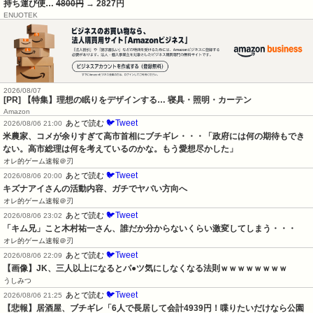
持ち運び便…
4800円
→ 2827円
ENUOTEK
2026/08/07
[PR] 【特集】理想の眠りをデザインする… 寝具・照明・カーテン
Amazon
🐦Tweet
あとで読む
2026/08/06 21:00
米農家、コメが余りすぎて高市首相にブチギレ・・・「政府には何の期待もでき
ない。高市総理は何を考えているのかな。もう愛想尽かした」
オレ的ゲーム速報＠刃
🐦Tweet
あとで読む
2026/08/06 20:00
キズナアイさんの活動内容、ガチでヤバい方向へ
オレ的ゲーム速報＠刃
🐦Tweet
あとで読む
2026/08/06 23:02
「キム兄」こと木村祐一さん、誰だか分からないくらい激変してしまう・・・
オレ的ゲーム速報＠刃
🐦Tweet
あとで読む
2026/08/06 22:09
【画像】JK、三人以上になるとパ●ツ気にしなくなる法則ｗｗｗｗｗｗｗｗ
うしみつ
🐦Tweet
あとで読む
2026/08/06 21:25
【悲報】居酒屋、ブチギレ「6人で長居して会計4939円！喋りたいだけなら公園