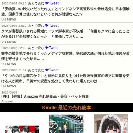
🐦Tweet
あとで読む
2026/08/07 00:10
「安物買いの銭失いだったねぇ」とインドネシア高速鉄道の最終処分に日本側騒
然、国家予算は使わないというと何が財源なんだ？
U-1 NEWS
🐦Tweet
あとで読む
2026/08/06 23:10
クマが害獣扱いされる風潮にドラマ脚本家が不快感、「何度もクマに会ったこと
があるけど全然怖くなかった」と主張しており……
U-1 NEWS
🐦Tweet
あとで読む
2026/08/06 22:09
熊本の被災地で暴れまくったメディア取材陣、堪忍袋の緒が切れた地元住民が苦
情を寄せまくった結果……
U-1 NEWS
🐦Tweet
あとで読む
2026/08/06 21:09
「やつらの目は節穴か？」と日米に見切りをつけた欧州投資家の選択に衝撃を受
ける人が続出、日英米の資産を処分して代わりに選んだのは……
U-1 NEWS
2026/08/07
[PR] 【特集】Amazon 売れ筋食品・美容・ペット特集
Amazon
Kindle 最近の売れ筋本