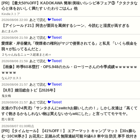
[PR] 【最大50%OFF】KADOKAWA 簡単!美味い!レシピ本フェア③『クタクタな
心と体をおいしく満たす いたわりごはん』他
Kindleストア
🐦Tweet
あとで読む
2026/08/06 22:00
【アイシールド21】阿含が栗田を罵倒するシーン、今読むと湿度が高すぎる
あにまんch
🐦Tweet
あとで読む
2026/08/06 21:59
愛煙家・岸谷蘭丸「喫煙者の権利がマジで侵害されてる」と私見 「いくら税金を
我々が払ってるんだと」
２ちゃんねるニュース超速まとめ＋
🐦Tweet
あとで読む
2026/08/06 21:59
【画像】昨季60本塁打・OPS.948のカル・ローリーさんの今季成績ｗｗｗｗｗｗ
ｗｗｗｗ
なんJクエスト
🐦Tweet
あとで読む
2026/08/06 21:57
【8月】婚活総合トピ【2026年】
鬼女梅
🐦Tweet
あとで読む
2026/08/06 21:57
友達の子(小4男児)「サンタさんにswitchお願いしたの！」しかし友達は「高くて
すぐ飽きるかもしれない物は買えないからwiiにした」と言っててモヤモヤ。
怒り新党
2026/08/07 01:00時点
[PR] 【タイムセール】【41%OFF！】 エアーマット キャンプ マット【30s膨ら
む･10CM厚さ】お花見に 足踏み式 無限連結可能 R値4.0 車中泊 防災 厚手 枕付き