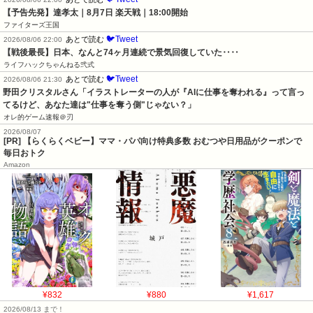
【予告先発】達孝太｜8月7日 楽天戦｜18:00開始
ファイターズ王国
🐦Tweet
あとで読む
2026/08/06 22:00
【戦後最長】日本、なんと74ヶ月連続で景気回復していた‥‥
ライフハックちゃんねる弐式
🐦Tweet
あとで読む
2026/08/06 21:30
野田クリスタルさん「イラストレーターの人が『AIに仕事を奪われる』って言っ
てるけど、あなた達は"仕事を奪う側"じゃない？」
オレ的ゲーム速報＠刃
2026/08/07
[PR] 【らくらくベビー】ママ・パパ向け特典多数 おむつや日用品がクーポンで
毎日おトク
Amazon
¥832
¥880
¥1,617
2026/08/13 まで！