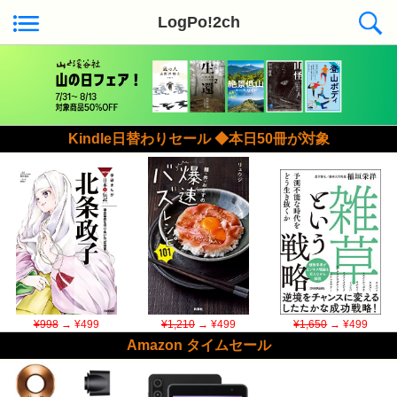
LogPo!2ch
Kindle日替わりセール ◆本日50冊が対象
¥998
→ ¥499
¥1,210
→ ¥499
¥1,650
→ ¥499
Amazon タイムセール