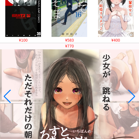
¥100
¥583
¥400
¥770