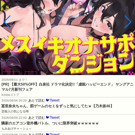
2026/08/11 まで！
[PR] 【最大50%OFF】白泉社 ドラマ化決定!!「虐殺ハッピーエンド」 ヤングアニ
マル7月新刊フェア
Kindleストア
🐦Tweet
あとで読む
2026/08/06 20:20
冨里奈央ちゃん、罰ゲームのセミをずっと気にしてたｗ【乃木坂46】
芸能人の気になる噂
🐦Tweet
あとで読む
2026/08/06 22:00
隣家のエアコン室外機バトル、ついに限界突破ｗｗｗｗｗｗ
もみあげチャ～シュ～
🐦Tweet
あとで読む
2026/08/06 22:00