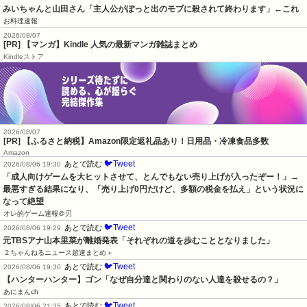
みいちゃんと山田さん「主人公がぽっと出のモブに殺されて終わります」←これ
お料理速報
2026/08/07
[PR] 【マンガ】Kindle 人気の最新マンガ雑誌まとめ
Kindleストア
2026/08/07
[PR] 【ふるさと納税】Amazon限定返礼品あり！日用品・冷凍食品多数
Amazon
🐦Tweet
あとで読む
2026/08/06 19:30
「成人向けゲームを大ヒットさせて、とんでもない売り上げが入ったぞー！」→
最悪すぎる結果になり、「売り上げ0円だけど、多額の税金を払え」という状況に
なって絶望
オレ的ゲーム速報＠刃
🐦Tweet
あとで読む
2026/08/06 19:29
元TBSアナ山本里菜が離婚発表「それぞれの道を歩むこととなりました」
２ちゃんねるニュース超速まとめ＋
🐦Tweet
あとで読む
2026/08/06 19:30
【ハンターハンター】ゴン「なぜ自分達と関わりのない人達を殺せるの？」
あにまんch
🐦Tweet
あとで読む
2026/08/06 21:35