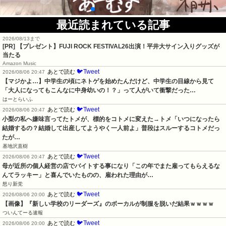
最近読まれている記事
2026/08/13まで
[PR] 【プレゼント】FUJI ROCK FESTIVAL26出演！平井大サイン入りグッズが
当たる
Amazon Music
🐦Tweet
あとで読む
2026/08/06 20:47
【マジかよ…】中学生の頃にネトゲを始めたんだけど、中学生の目線から見て
「大人になってもこんなに中身幼いの！？」って人がいて衝撃だった…
はーとらいふ
🐦Tweet
あとで読む
2026/08/06 20:47
小梨の私へ嫌味言ってたトメが、標的をコトメに変えた→トメ「いつになったら
結婚するの？結婚して出産してようやく一人前よ」普段はスルーするコトメだっ
たが…
基地沢直樹
🐦Tweet
あとで読む
2026/08/06 20:47
母が近所の個人経営の店でバイトする事になり「この年でまた雇ってもらえるな
んてラッキー」と喜んでいたものの、雇われた理由が…
怒り新党
🐦Tweet
あとで読む
2026/08/06 20:00
【画像】『新しい学校のリーダーズ』のボーカルが制服を脱いだ結果ｗｗｗｗ
ついんてーる速報
🐦Tweet
あとで読む
2026/08/06 20:00