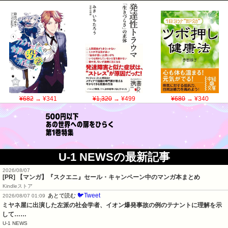
¥682
→ ¥341
¥1,320
→ ¥499
¥680
→ ¥340
U-1 NEWSの最新記事
2026/08/07
[PR] 【マンガ】『スクエニ』セール・キャンペーン中のマンガ本まとめ
Kindleストア
🐦Tweet
あとで読む
2026/08/07 01:09
ミヤネ屋に出演した左派の社会学者、イオン爆発事故の例のテナントに理解を示
して……
U-1 NEWS