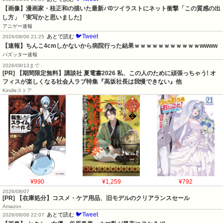
【画像】漫画家・桂正和の描いた最新パ0ツイラストにネット衝撃「この質感の出
し方」「実写かと思いました]
アニゲー速報
🐦Tweet
あとで読む
2026/08/06 21:25
【速報】ちんこ4cmしかないから病院行った結果ｗｗｗｗｗｗｗｗｗｗｗwwww
バズッター速報
2026/08/13まで
[PR] 【期間限定無料】講談社 夏電書2026 私、この人のために頑張っちゃう! オ
フィスが楽しくなる社会人ラブ特集『高坂社長は我慢できない』他
Kindleストア
¥990
¥1,259
¥792
2026/08/07
[PR] 【在庫処分】コスメ・ケア用品、旧モデルのクリアランスセール
Amazon
🐦Tweet
あとで読む
2026/08/06 22:07