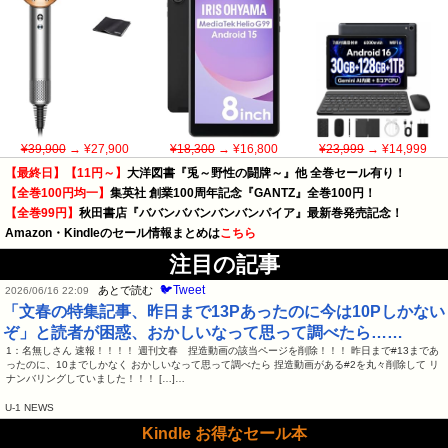
¥39,900
→ ¥27,900
¥18,300
→ ¥16,800
¥23,999
→ ¥14,999
【最終日】【11円～】
大洋図書『兎～野性の闘牌～』他 全巻セール有り！
【全巻100円均一】
集英社 創業100周年記念『GANTZ』全巻100円！
【全巻99円】
秋田書店『ババンババンバンバンパイア』最新巻発売記念！
Amazon・Kindleのセール情報まとめは
こちら
注目の記事
🐦Tweet
あとで読む
2026/06/16 22:09
「文春の特集記事、昨日まで13Pあったのに今は10Pしかない
ぞ」と読者が困惑、おかしいなって思って調べたら……
1：名無しさん 速報！！！！ 週刊文春 捏造動画の該当ページを削除！！！ 昨日まで#13まであ
ったのに、10までしかなく おかしいなって思って調べたら 捏造動画がある#2を丸々削除して リ
ナンバリングしていました！！！ […]…
U-1 NEWS
Kindle お得なセール本