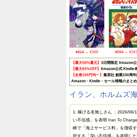
¥814
→ ¥369
¥594
→ ¥29
【最大50%還元】
3日間限定 Amaz
【最大65%OFF】
Amazon公式 Kind
【全巻100円均一】
集英社 創業100周
Amazon・Kindle・セール情報のまと
イラン、ホルムズ海
1: 稼げる名無しさん ：2026/06
い不信感」を表明 Iran To Charge 
峡で「海上サービス料」を徴収す
対する「深い不信感」を表明した