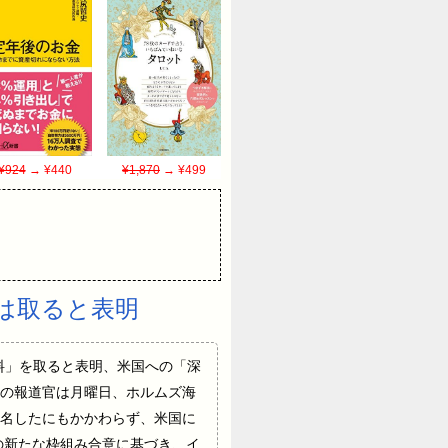
¥924
→ ¥440
¥1,870
→ ¥499
は取ると表明
「サービス料」を取ると表明、米国への「深
US イラン外務省の報道官は月曜日、ホルムズ海
名したにもかかわらず、米国に
の新たな枠組み合意に基づき、イ