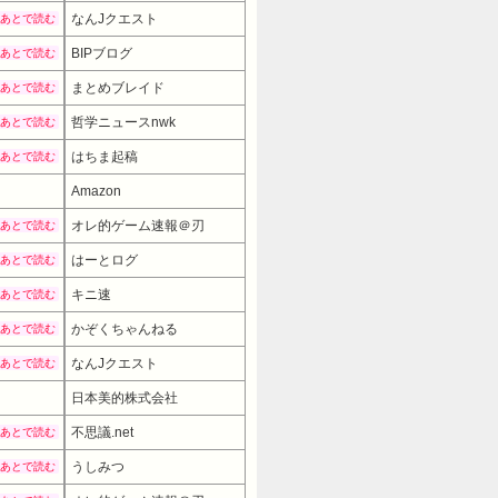
なんJクエスト
あとで読む
BIPブログ
あとで読む
まとめブレイド
あとで読む
哲学ニュースnwk
あとで読む
はちま起稿
あとで読む
Amazon
オレ的ゲーム速報＠刃
あとで読む
はーとログ
あとで読む
キニ速
あとで読む
かぞくちゃんねる
あとで読む
なんJクエスト
あとで読む
日本美的株式会社
不思議.net
あとで読む
うしみつ
あとで読む