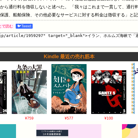
から通行料を徴収しないと述べた。 「我々はこれまで一貫して、通行
保護、船舶保険、その他必要なサービスに対する料金は徴収する」と記
わらず、テヘランは依然としてワシントンに対して「深い不信感」を抱
とで読む
🐦Tweet
結された資金を解放し、損害賠償を行うことに尽力しており、それは合
「米国は自らの約束を守らなければならない。シオニスト政権もレバノ
い」と述べた。 2026/6/15 18:58 イラン、ホルムズ海峡で「
Hormuz Won't Have 'Tolls' but It Will Have 'Fees' 1001:
Kindle 最近の売れ筋本
0 ID:money_sokuなぁんだ、通行料じゃなかったのかぁ。 ・・・同じものだゾ
¥759
¥577
¥100