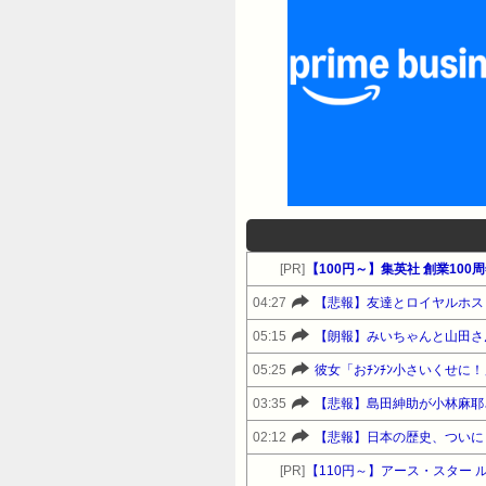
[PR]
04:27
【悲報】友達とロイヤルホス
05:15
【朗報】みいちゃんと山田さ
05:25
彼女「おﾁﾝﾁﾝ小さいくせに
03:35
【悲報】島田紳助が小林麻耶さ
02:12
【悲報】日本の歴史、ついに
[PR]
【110円～】アース・スター 