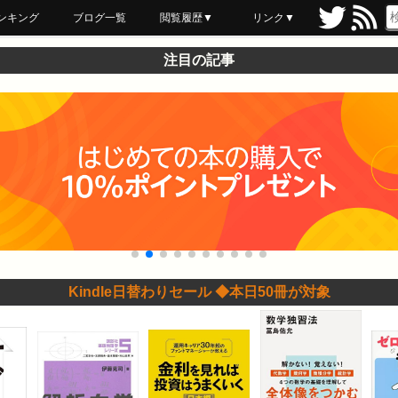
ンキング
ブログ一覧
閲覧履歴▼
リンク▼
ブックマーク
最近読んだ
あとで読む
ネットスーパー
飲食店舗用品
セール情報
注目の記事
Kindle日替わりセール ◆本日50冊が対象