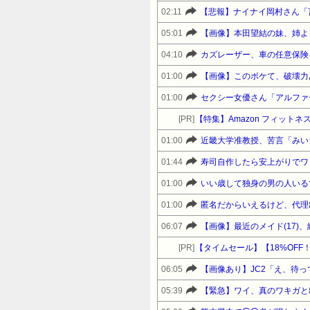
02:11
05:01
【画像】本田望結の妹、姉よ
04:10
カズレーザー、車の任意保険
01:00
【画像】このボケて、破壊力
01:00
セクシー女優さん「アルファ
[PR]
【特集】Amazon フィットネ
01:00
01:44
寿司自作したら安上がりでワ
01:00
いい歳して独身の男の人いる
01:00
匿名だからいえるけど、代理
06:07
【画像】最近のメイド(17)
[PR]
06:05
【画像あり】JC2「え、待っ
05:39
【緊急】ワイ、真のワキガと