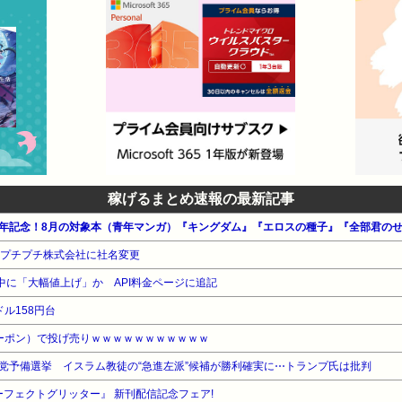
稼げるまとめ速報の最新記事
00周年記念！8月の対象本（青年マンガ）『キングダム』『エロスの種子』『全部君の
りプチプチ株式会社に社名変更
近日中に「大幅値上げ」か API料金ページに追記
ル158円台
ーポン）で投げ売りｗｗｗｗｗｗｗｗｗｗｗ
党予備選挙 イスラム教徒の“急進左派”候補が勝利確実に⋯トランプ氏は批判
ーフェクトグリッター』 新刊配信記念フェア!