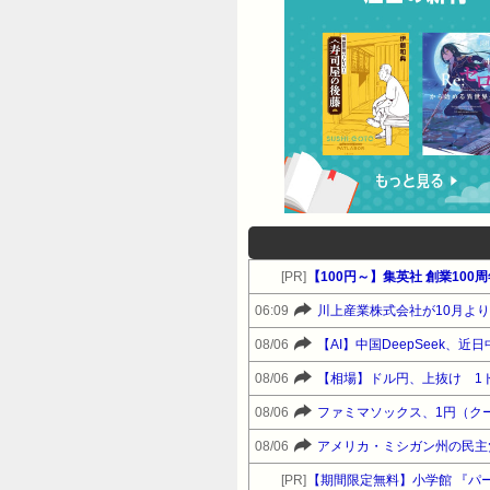
[PR]
【100円～】集英社 創業1
06:09
川上産業株式会社が10月よ
08/06
【AI】中国DeepSeek、
08/06
【相場】ドル円、上抜け 1ド
08/06
ファミマソックス、1円（ク
08/06
アメリカ・ミシガン州の民主
[PR]
【期間限定無料】小学館 『パ