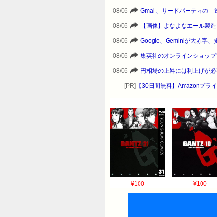
08/06
Gmail、サードパーティの
08/06
【画像】よなよなエール製造
08/06
Google、Geminiが大
08/06
集英社のオンラインショップ
08/06
円相場の上昇には利上げが必
[PR]
【30日間無料】Amazonプ
¥100
¥100