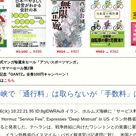
7
¥1,100
→ ¥499
¥814
→ ¥407
¥561
→ ¥392
on公式マンガ毎週末セール「アツいスポーツマンガ」
le本 サマーセール第2弾
年記念『GANTZ』全巻100円キャンペーン！
めは
こちら
峡で「通行料」は取らないが「手数料」
/16(火) 18:22:21.95 ID:8glDWRAu9 イラン、ホルムズ海峡に
Hormuz "Service Fee", Expresses "Deep Mistrust" In 
ると発表した。テヘランは、戦争終結に向けたワシントンとの覚書に署
。 イラン外務省のイスマイル・バガイ報道官は記者団に対し、米国と