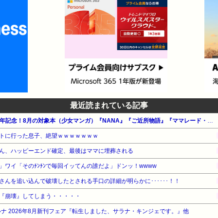
最近読まれている記事
【100円～】集英社 創業100周年記念！8月の対象本（少女マンガ）『NANA』『ご近所物語』『ママレード・ボーイ』他
トに行った息子、絶望ｗｗｗｗｗｗｗ
ん、ハッピーエンド確定、最後はママに埋葬される
！」ワイ「そのﾁﾝﾁﾝで毎回イッてんの誰だよ」ドンッ！wwww
んを追い込んで破壊したとされる手口の詳細が明らかに･･････！！
『崩壊』してしまう・・・・・
ルナ 2026年8月新刊フェア『転生しました、サラナ・キンジェです。』他