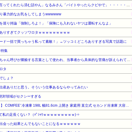
【悲報】ナイナイ岡村さん「言ってくれたら済む話やん」なるみさん「バイトやったらクビやで」・・・・・・・・・
り暴力的なお乳をしてしまうwwwwww
を巡り持論「強制しろよ！」「保険にも入れないヤツは運転すんなよ」
ありすぎてクッソワロタｗｗｗｗｗｗｗｗｗ
ード一括で買っちゃう私って素敵！」→ツッコミどころありすぎる写真で話題に
ス特集
近畿大学准教授、苦言「みいちゃん呼びが揶揄する言葉として使われ、当事者から具体的な苦痛が訴えられている。文化芸術は人を傷つけてもよい。ただし、傷つけ方がある」
ロタ
でしょ？
出産ありだと思う。そういう仕事あるならやってみたい
、絶対領域がセクシーすぎる
【タイムセール】【18%OFF！】 COMFEE' 冷凍庫 198L 幅81.6cm 上開き 家庭用 直立式 セカンド冷凍庫 大容量 温度調節6段階 省エネ 静音 食品保存 業務用 まとめ買い ふるさと納税 RCC199WH(E) ホワイト
て私の足長くない？（ﾊﾟｼｬﾘｗｗｗｗｗｗｗｗｗ)⇒
出会った結果とんでもないことになるｗｗｗｗｗｗ