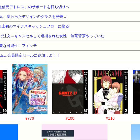
「送信元アドレス」のサポートを打ち切りへ
元、変わったデザインのグラスを発売→
赤字、史上初のマイナスキャッシュフローに陥る
で注文→キャンセルして逮捕された女性 無茶苦茶やっていた
要な可能性 フィッチ
ライム…会員限定セールに参加しよう！
¥770
¥100
¥110