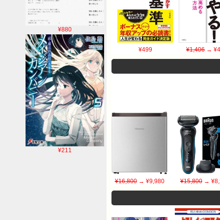
¥880
¥499
¥1,406
→ ¥4
¥211
¥16,800
→ ¥9,980
¥15,800
→ ¥8,