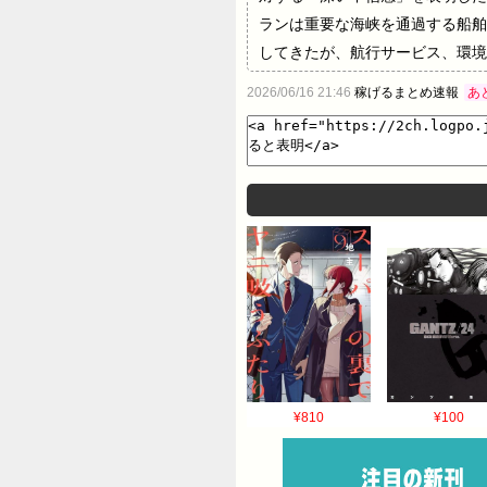
ランは重要な海峡を通過する船舶
してきたが、航行サービス、環境
米国との合意に署名したにもかか
2026/06/16 21:46
稼げるまとめ速報
あ
イ氏は、米国はイランの海外で凍
た。 イスラエルについて彼は、
よう、米国は確実にしなければならな
ると表明 Iran Says Strait of 
1848/01/24(？)00:00:0
¥810
¥100