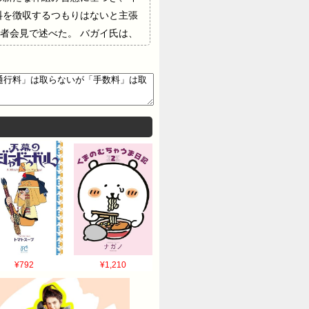
料を徴収するつもりはないと主張
者会見で述べた。 バガイ氏は、
いていると改めて述べた。 バガ
意の「不可欠な部分」だと述べ
ンに関する自らの約束を尊重する
通行料」は取らないが「手数料」は取
 以下名無しさんに代わりまして管理人がお伝えします
。…
¥792
¥1,210