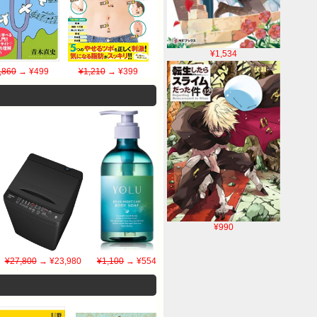
¥1,534
,860
→ ¥499
¥1,210
→ ¥399
¥990
¥27,800
→ ¥23,980
¥1,100
→ ¥554