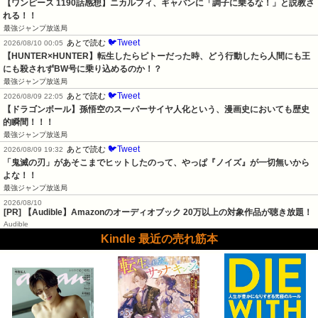
【ワンピース 1190話感想】ニカルフィ、ギャバンに「調子に乗るな！」と説教さ
れる！！
最強ジャンプ放送局
🐦Tweet
あとで読む
2026/08/10 00:05
【HUNTER×HUNTER】転生したらピトーだった時、どう行動したら人間にも王
にも殺されずBW号に乗り込めるのか！？
最強ジャンプ放送局
🐦Tweet
あとで読む
2026/08/09 22:05
【ドラゴンボール】孫悟空のスーパーサイヤ人化という、漫画史においても歴史
的瞬間！！！
最強ジャンプ放送局
🐦Tweet
あとで読む
2026/08/09 19:32
「鬼滅の刃」があそこまでヒットしたのって、やっぱ『ノイズ』が一切無いから
よな！！
最強ジャンプ放送局
2026/08/10
[PR] 【Audible】Amazonのオーディオブック 20万以上の対象作品が聴き放題！
Audible
Kindle 最近の売れ筋本