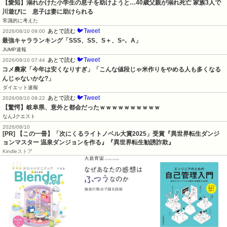
【愛知】溺れかけた小学生の息子を助けようと…40歳父親が溺れ死亡 家族3人で
川遊びに　息子は妻に助けられる
常識的に考えた
🐦Tweet
あとで読む
2026/08/10 09:00
最強キャラランキング「SSS、SS、S＋、Sｰ、A」
JUMP速報
🐦Tweet
あとで読む
2026/08/10 07:44
コメ農家「今年は安くなりすぎ」「こんな値段じゃ米作りをやめる人も多くなる
んじゃないかな?」
ダイエット速報
🐦Tweet
あとで読む
2026/08/10 09:22
【驚愕】岐阜県、意外と都会だったｗｗｗｗｗｗｗｗｗｗ
なんJクエスト
2026/08/10
[PR] 【この一冊】「次にくるライトノベル大賞2025」受賞『異世界転生ダンジ
ョンマスター 温泉ダンジョンを作る』『異世界転生勧誘詐欺』
Kindleストア