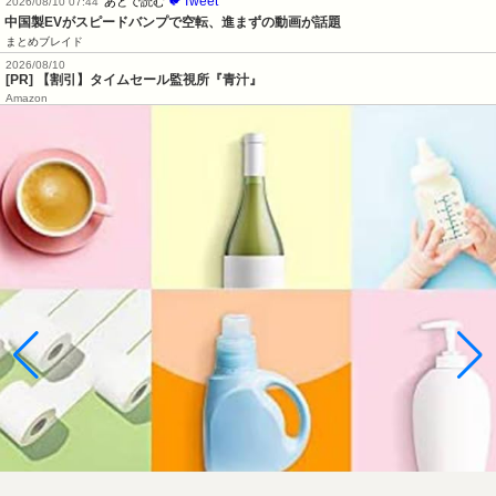
🐦Tweet
あとで読む
2026/08/10 07:44
中国製EVがスピードバンプで空転、進まずの動画が話題
まとめブレイド
2026/08/10
[PR] 【割引】タイムセール監視所『青汁』
Amazon