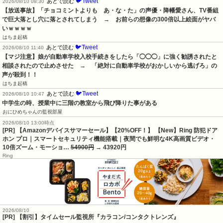
🐦Tweet
あとで読む
2026/08/10 08:30
【放送事故】「チョコミントよりも　あ・な・た」の声優・降幡愛さん、TV番組
で巨大落とし穴に落とされてしまう　→　お前らの想像の300倍以上絵面がヤバ
いｗｗｗｗ
はちま起稿
🐦Tweet
あとで読む
2026/08/10 11:40
【マジ注意】娘が自動車学校入校手続きをしたら「◯◯◯」に強く勧誘されたと
相談されたので止めさせた　→　「絶対に自動車学校がおかしいから逃げろ」の
声が殺到！！
はちま起稿
🐦Tweet
あとで読む
2026/08/10 10:47
中学生の時、授業中に三階の教室から飛び降りた事がある
おにひめちゃんの監視部屋
2026/08/10 13:00時点
[PR] 【Amazonデバイスサマーセール】【20%OFF！】 【New】Ring 防犯ドア
ホン プロ｜スマートセキュリティ機能搭載｜夜間でも鮮明な4K高画質ビデオ・
10倍ズーム・モーショ…
54900円
→ 43920円
Ring
2026/08/10
[PR] 【割引】タイムセール監視所『カラコン/コンタクトレンズ』