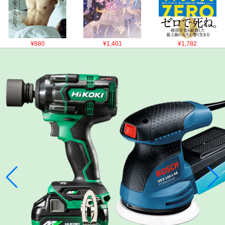
¥880
¥1,401
¥1,782