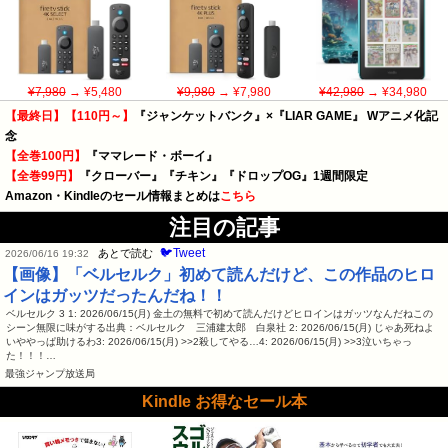
¥7,980
→ ¥5,480
¥9,980
→ ¥7,980
¥42,980
→ ¥34,980
【最終日】【110円～】
『ジャンケットバンク』×『LIAR GAME』 Wアニメ化記
念
【全巻100円】
『ママレード・ボーイ』
【全巻99円】
『クローバー』『チキン』『ドロップOG』1週間限定
Amazon・Kindleのセール情報まとめは
こちら
注目の記事
🐦Tweet
あとで読む
2026/06/16 19:32
【画像】「ベルセルク」初めて読んだけど、この作品のヒロ
インはガッツだったんだね！！
ベルセルク 3 1: 2026/06/15(月) 金土の無料で初めて読んだけどヒロインはガッツなんだねこの
シーン無限に味がする出典：ベルセルク 三浦建太郎 白泉社 2: 2026/06/15(月) じゃあ死ねよ
いややっぱ助けるわ3: 2026/06/15(月) >>2殺してやる…4: 2026/06/15(月) >>3泣いちゃっ
た！！！…
最強ジャンプ放送局
Kindle お得なセール本