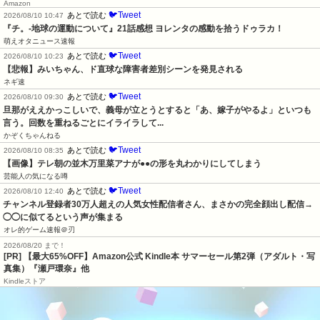
Amazon
🐦Tweet
あとで読む
2026/08/10 10:47
『チ。-地球の運動について』21話感想 ヨレンタの感動を拾うドゥラカ！
萌えオタニュース速報
🐦Tweet
あとで読む
2026/08/10 10:23
【悲報】みいちゃん、ド直球な障害者差別シーンを発見される
ネギ速
🐦Tweet
あとで読む
2026/08/10 09:30
旦那がええかっこしいで、義母が立とうとすると「あ、嫁子がやるよ」といつも
言う。回数を重ねるごとにイライラして...
かぞくちゃんねる
🐦Tweet
あとで読む
2026/08/10 08:35
【画像】テレ朝の並木万里菜アナが●●の形を丸わかりにしてしまう
芸能人の気になる噂
🐦Tweet
あとで読む
2026/08/10 12:40
チャンネル登録者30万人超えの人気女性配信者さん、まさかの完全顔出し配信→
◯◯に似てるという声が集まる
オレ的ゲーム速報＠刃
2026/08/20 まで！
[PR]
【最大65%OFF】Amazon公式 Kindle本 サマーセール第2弾（アダルト・写
真集）『瀬戸環奈』他
Kindleストア