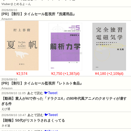
Vtuberまとめるよ～ん
2026/08/10
[PR] 【割引】タイムセール監視所『洗濯用品』
Amazon
¥2,574
¥2,750 (+1,387pt)
¥4,180 (+2,109pt)
2026/08/10
[PR] 【割引】タイムセール監視所『レトルト食品』
Amazon
🐦Tweet
あとで読む
2026/08/10 11:05
【動画】素人がAIで作った「ドラクエ4」の90年代風アニメのクオリティが凄す
ぎる件
えび通
🐦Tweet
あとで読む
2026/08/10 10:47
【朗報】50代がリストラされまくってる
ネギ速