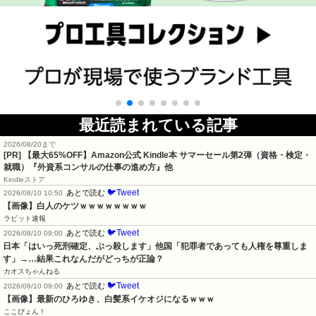
最近読まれている記事
2026/08/20まで
[PR]
【最大65%OFF】Amazon公式 Kindle本 サマーセール第2弾（資格・検定・
就職）『外資系コンサルの仕事の進め方』他
Kindleストア
🐦Tweet
あとで読む
2026/08/10 10:50
【画像】白人のケツｗｗｗｗｗｗｗｗ
ラビット速報
🐦Tweet
あとで読む
2026/08/10 09:00
日本「はいっ死刑確定、ぶっ殺します」他国「犯罪者であっても人権を尊重しま
す」→…結果これなんだがどっちが正論？
カオスちゃんねる
🐦Tweet
あとで読む
2026/08/10 09:00
【画像】最新のひろゆき、白髪系イケオジになるｗｗｗ
ここぴょん！