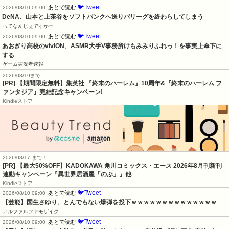
🐦Tweet
あとで読む
2026/08/10 09:00
DeNA、山本と上茶谷をソフトバンクへ送りパリーグを終わらしてしまう
ってなんじぇですかー
🐦Tweet
あとで読む
2026/08/10 09:00
あおぎり高校のviviON、ASMR大手V事務所けもみみりふれっ！を事実上傘下に
する
ゲーム実況者速報
2026/08/19まで
[PR] 【期間限定無料】集英社 『終末のハーレム』10周年&『終末のハーレム フ
ァンタジア』完結記念キャンペーン!
Kindleストア
2026/08/17 まで！
[PR] 【最大50%OFF】KADOKAWA 角川コミックス・エース 2026年8月刊新刊
連動キャンペーン『異世界居酒屋「のぶ」』他
Kindleストア
🐦Tweet
あとで読む
2026/08/10 09:00
【芸能】国生さゆり、とんでもない爆弾を投下ｗｗｗｗｗｗｗｗｗｗｗｗｗｗ
アルファルファモザイク
🐦Tweet
あとで読む
2026/08/10 09:00