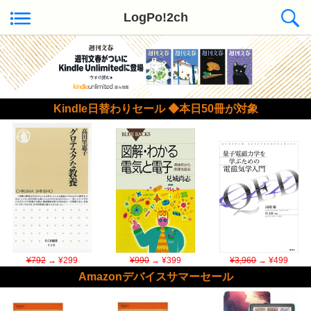
LogPo!2ch
Kindle日替わりセール ◆本日50冊が対象
¥792
→ ¥299
¥990
→ ¥399
¥3,960
→ ¥499
Amazonデバイスサマーセール