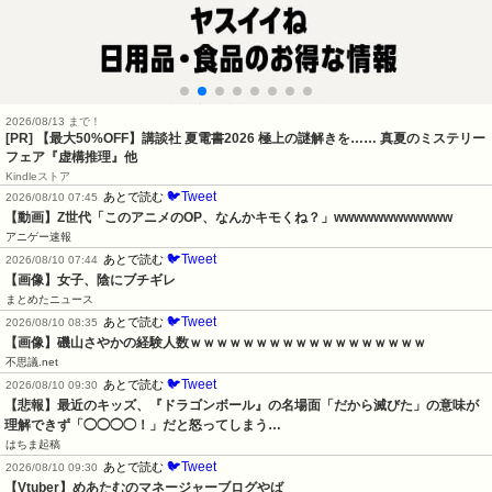
2026/08/13 まで！
[PR] 【最大50%OFF】講談社 夏電書2026 極上の謎解きを…… 真夏のミステリー
フェア『虚構推理』他
Kindleストア
🐦Tweet
あとで読む
2026/08/10 07:45
【動画】Z世代「このアニメのOP、なんかキモくね？」wwwwwwwwwwww
アニゲー速報
🐦Tweet
あとで読む
2026/08/10 07:44
【画像】女子、陰にブチギレ
まとめたニュース
🐦Tweet
あとで読む
2026/08/10 08:35
【画像】磯山さやかの経験人数ｗｗｗｗｗｗｗｗｗｗｗｗｗｗｗｗｗｗ
不思議.net
🐦Tweet
あとで読む
2026/08/10 09:30
【悲報】最近のキッズ、『ドラゴンボール』の名場面「だから滅びた」の意味が
理解できず「◯◯◯◯！」だと怒ってしまう…
はちま起稿
🐦Tweet
あとで読む
2026/08/10 09:30
【Vtuber】めあたむのマネージャーブログやば