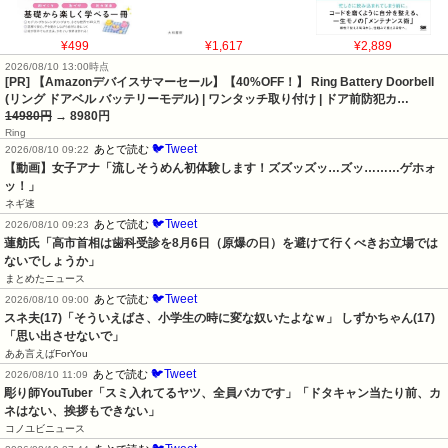
¥499
¥1,617
¥2,889
2026/08/10 13:00時点
[PR] 【Amazonデバイスサマーセール】【40%OFF！】 Ring Battery Doorbell
(リング ドアベル バッテリーモデル) | ワンタッチ取り付け | ドア前防犯カ…
14980円
→ 8980円
Ring
🐦Tweet
あとで読む
2026/08/10 09:22
【動画】女子アナ「流しそうめん初体験します！ズズッズッ…ズッ………ゲホォ
ッ！」
ネギ速
🐦Tweet
あとで読む
2026/08/10 09:23
蓮舫氏「高市首相は歯科受診を8月6日（原爆の日）を避けて行くべきお立場では
ないでしょうか」
まとめたニュース
🐦Tweet
あとで読む
2026/08/10 09:00
スネ夫(17)「そういえばさ、小学生の時に変な奴いたよなｗ」 しずかちゃん(17)
「思い出させないで」
ああ言えばForYou
🐦Tweet
あとで読む
2026/08/10 11:09
彫り師YouTuber「スミ入れてるヤツ、全員バカです」「ドタキャン当たり前、カ
ネはない、挨拶もできない」
コノユビニュース