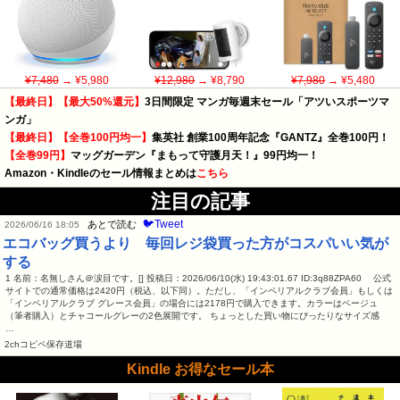
¥7,480
→ ¥5,980
¥12,980
→ ¥8,790
¥7,980
→ ¥5,480
【最終日】【最大50%還元】
3日間限定 マンガ毎週末セール「アツいスポーツマ
ンガ」
【最終日】【全巻100円均一】
集英社 創業100周年記念『GANTZ』全巻100円！
【全巻99円】
マッグガーデン『まもって守護月天！』99円均一！
Amazon・Kindleのセール情報まとめは
こちら
注目の記事
🐦Tweet
あとで読む
2026/06/16 18:05
エコバッグ買うより 毎回レジ袋買った方がコスパいい気が
する
1 名前：名無しさん＠涙目です。[] 投稿日：2026/06/10(水) 19:43:01.67 ID:3q88ZPA60 公式
サイトでの通常価格は2420円（税込、以下同）。ただし、「インペリアルクラブ会員」もしくは
「インペリアルクラブ グレース会員」の場合には2178円で購入できます。カラーはベージュ
（筆者購入）とチャコールグレーの2色展開です。 ちょっとした買い物にぴったりなサイズ感
…
2chコピペ保存道場
Kindle お得なセール本