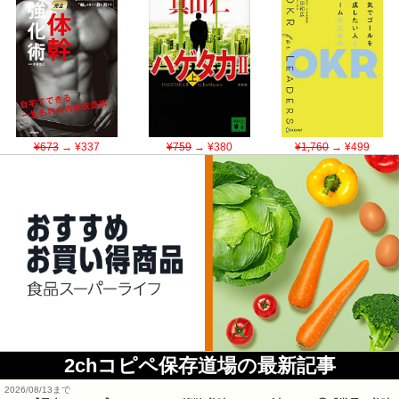
¥673
→ ¥337
¥759
→ ¥380
¥1,760
→ ¥499
2chコピペ保存道場の最新記事
2026/08/13まで