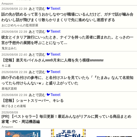
Amazon
🐦Tweet
あとで読む
2026/08/08 22:39
話の先が読めるって言うおかしなやつが職場にいるんだけど、ガチで話が噛み合
わないし話が飛びまくり散らかりまくりで先に進めないし迷惑すぎる
おにひめちゃんの監視部屋
🐦Tweet
あとで読む
2026/08/08 22:39
彼女とイタリア旅行にいったとき、ナイフを持った若者に囲まれた。とっさの一
言が予想外の展開を呼ぶことになって…
鬼女はみた
🐦Tweet
あとで読む
2026/08/08 22:40
【悲報】楽天モバイルさんww9月末に人権を失う模様wwwww
キニ速
🐦Tweet
あとで読む
2026/08/08 22:39
姉の子の名付けの参考に、と名付けスレを見ていたら「『たまみ』なんて名前知
ってたら付けらんないｗ」と盛り上がっていた
基地沢直樹
🐦Tweet
あとで読む
2026/08/08 22:39
【悲報】ショートスリーパー、キレる
稼げるまとめ速報
2026/08/09
[PR] 【ベストセラー】毎日更新！最近みんながリアルに買っている商品まとめ
家電・PC・周辺機器編
Amazon