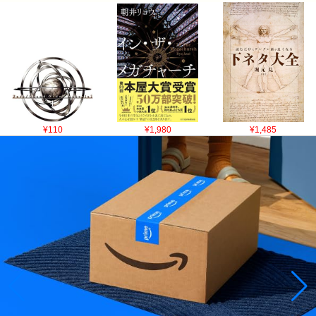
¥110
¥1,980
¥1,485