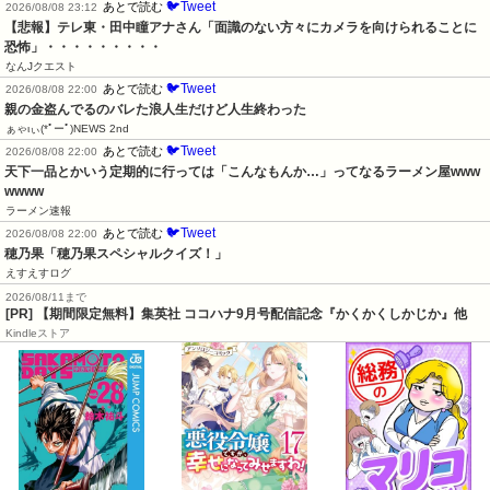
🐦Tweet
あとで読む
2026/08/08 23:12
【悲報】テレ東・田中瞳アナさん「面識のない方々にカメラを向けられることに
恐怖」・・・・・・・・・
なんJクエスト
🐦Tweet
あとで読む
2026/08/08 22:00
親の金盗んでるのバレた浪人生だけど人生終わった
ぁゃιぃ(*ﾟーﾟ)NEWS 2nd
🐦Tweet
あとで読む
2026/08/08 22:00
天下一品とかいう定期的に行っては「こんなもんか…」ってなるラーメン屋www
wwww
ラーメン速報
🐦Tweet
あとで読む
2026/08/08 22:00
穂乃果「穂乃果スペシャルクイズ！」
えすえすログ
2026/08/11まで
[PR] 【期間限定無料】集英社 ココハナ9月号配信記念『かくかくしかじか』他
Kindleストア