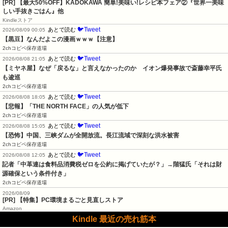
[PR] 【最大50%OFF】KADOKAWA 簡単!美味い!レシピ本フェア②『世界一美味
しい手抜きごはん』他
Kindleストア
🐦Tweet
あとで読む
2026/08/09 00:05
【黒豆】なんだよこの漫画ｗｗｗ【注意】
2chコピペ保存道場
🐦Tweet
あとで読む
2026/08/08 21:05
【ミヤネ屋】なぜ「戻るな」と言えなかったのか　イオン爆発事故で斎藤幸平氏
も逡巡
2chコピペ保存道場
🐦Tweet
あとで読む
2026/08/08 18:05
【悲報】「THE NORTH FACE」の人気が低下
2chコピペ保存道場
🐦Tweet
あとで読む
2026/08/08 15:05
【恐怖】中国、三峡ダムが全開放流。長江流域で深刻な洪水被害
2chコピペ保存道場
🐦Tweet
あとで読む
2026/08/08 12:05
記者「中革連は食料品消費税ゼロを公約に掲げていたが？」→階猛氏「それは財
源確保という条件付き」
2chコピペ保存道場
2026/08/09
[PR] 【特集】PC環境まるごと見直しストア
Amazon
Kindle 最近の売れ筋本