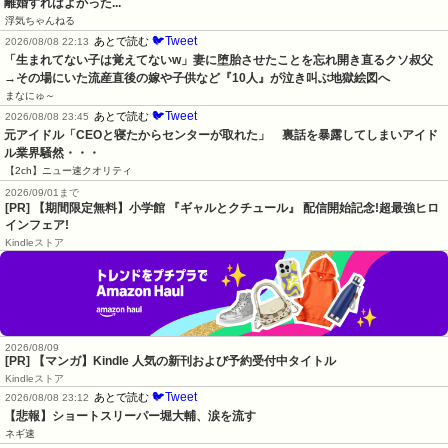
離婚すればよかった...
浮気ちゃんねる
🐦Tweet
あとで読む
2026/08/08 22:13
「生まれてない子は覚えてないw」妻に堕胎させたことを忘れ開き直るクソ叔父
→その場にいた流産直後の嫁や子供など『10人』が泣き叫ぶ地獄絵図へ
まなにゅ～
🐦Tweet
あとで読む
2026/08/08 23:45
元アイドル「CEOと寝たからセンターが取れた」　裏話を暴露してしまいアイド
ル業界騒然・・・
【2ch】ニュー速クオリティ
2026/09/01まで
[PR] 【期間限定無料】小学館 『ギャルとクチュール』 配信開始記念!超最強ヒロ
インフェア!
Kindleストア
2026/08/09
[PR] 【マンガ】Kindle 人気の新刊および予約受付中タイトル
Kindleストア
🐦Tweet
あとで読む
2026/08/08 23:12
【悲報】ショートスリーパー堀大輔、涙を流す
ネギ速