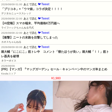
🐦Tweet
あとで読む
2026/08/09 01:00
「プリコネ」×「ウマ娘」コラボ決定！！！！
デジタルニューススレッド
🐦Tweet
あとで読む
2026/08/08 22:00
【AI悲報】スマホ端末、平均価格8万円超へ
ライフハックちゃんねる弐式
🐦Tweet
あとで読む
2026/08/08 22:00
【衝撃】ニートの末路を目撃してしまった
カオスちゃんねる
🐦Tweet
あとで読む
2026/08/09 00:00
堀大輔「にこにこ」筋トレ中　コメント「寝たほうが良い」堀大輔「！！」筋ト
レ器具を破壊
ネラーボイス
2026/08/09
[PR] 【マンガ】『マッグガーデン』セール・キャンペーン中のマンガ本まとめ
Kindleストア
¥1,980