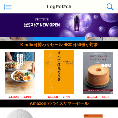
LogPo!2ch
Kindle日替わりセール ◆本日50冊が対象
¥1,320
→ ¥499
¥1,650
→ ¥399
¥1,694
→ ¥499
Amazonデバイスサマーセール