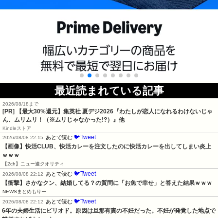
最近読まれている記事
2026/08/18まで
[PR]
【最大30%還元】集英社 夏デジ2026『わたしが恋人になれるわけないじゃ
ん、ムリムリ！（※ムリじゃなかった!?）』他
Kindleストア
🐦Tweet
あとで読む
2026/08/08 22:15
【画像】快活CLUB、快活カレーを注文したのに快活カレーを出してしまい炎上
ｗｗｗ
【2ch】ニュー速クオリティ
🐦Tweet
あとで読む
2026/08/08 22:12
【衝撃】さかなクン、結婚してる？の質問に「お魚で幸せ」と答えた結果ｗｗｗ
NEWSまとめもりー
🐦Tweet
あとで読む
2026/08/08 22:12
6年の夫婦生活にピリオド。原因は旦那有責の不妊だった。不妊が発覚した地点で