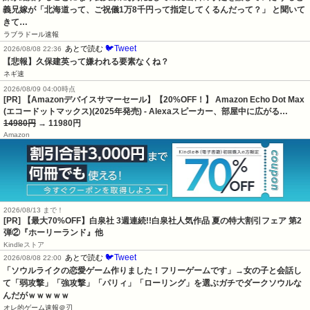
義兄嫁が「北海道って、ご祝儀1万8千円って指定してくるんだって？」 と聞いて
きて…
ラブラドール速報
🐦Tweet
あとで読む
2026/08/08 22:36
【悲報】久保建英って嫌われる要素なくね？
ネギ速
2026/08/09 04:00時点
[PR] 【Amazonデバイスサマーセール】【20%OFF！】 Amazon Echo Dot Max
(エコードットマックス)(2025年発売) - Alexaスピーカー、部屋中に広がる…
14980円
→ 11980円
Amazon
2026/08/13 まで！
[PR]
【最大70%OFF】白泉社 3週連続!!白泉社人気作品 夏の特大割引フェア 第2
弾②『ホーリーランド』他
Kindleストア
🐦Tweet
あとで読む
2026/08/08 22:00
「ソウルライクの恋愛ゲーム作りました！フリーゲームです」→女の子と会話し
て「弱攻撃」「強攻撃」「パリィ」「ローリング」を選ぶガチでダークソウルな
んだがｗｗｗｗｗ
オレ的ゲーム速報＠刃