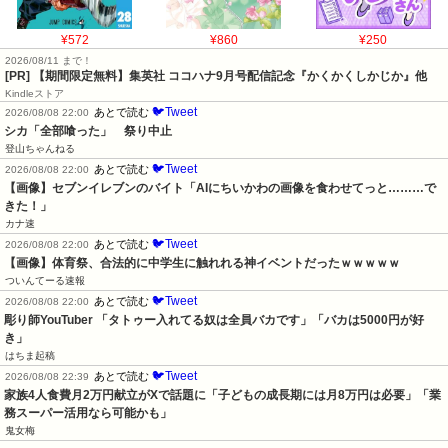
¥572
¥860
¥250
2026/08/11 まで！
[PR] 【期間限定無料】集英社 ココハナ9月号配信記念『かくかくしかじか』他
Kindleストア
🐦Tweet
あとで読む
2026/08/08 22:00
シカ「全部喰った」　祭り中止
登山ちゃんねる
🐦Tweet
あとで読む
2026/08/08 22:00
【画像】セブンイレブンのバイト「AIにちいかわの画像を食わせてっと………で
きた！」
カナ速
🐦Tweet
あとで読む
2026/08/08 22:00
【画像】体育祭、合法的に中学生に触れれる神イベントだったｗｗｗｗｗ
ついんてーる速報
🐦Tweet
あとで読む
2026/08/08 22:00
彫り師YouTuber 「タトゥー入れてる奴は全員バカです」「バカは5000円が好
き」
はちま起稿
🐦Tweet
あとで読む
2026/08/08 22:39
家族4人食費月2万円献立がXで話題に「子どもの成長期には月8万円は必要」「業
務スーパー活用なら可能かも」
鬼女梅