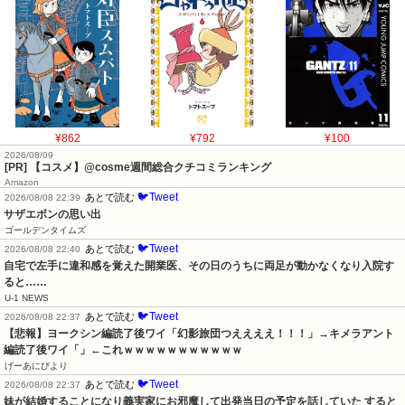
¥862
¥792
¥100
2026/08/09
[PR] 【コスメ】@cosme週間総合クチコミランキング
Amazon
🐦Tweet
あとで読む
2026/08/08 22:39
サザエボンの思い出
ゴールデンタイムズ
🐦Tweet
あとで読む
2026/08/08 22:40
自宅で左手に違和感を覚えた開業医、その日のうちに両足が動かなくなり入院す
ると……
U-1 NEWS
🐦Tweet
あとで読む
2026/08/08 22:37
【悲報】ヨークシン編読了後ワイ「幻影旅団つええええ！！！」→キメラアント
編読了後ワイ「」←これｗｗｗｗｗｗｗｗｗｗｗ
げーあにびより
🐦Tweet
あとで読む
2026/08/08 22:37
妹が結婚することになり義実家にお邪魔して出発当日の予定を話していた すると