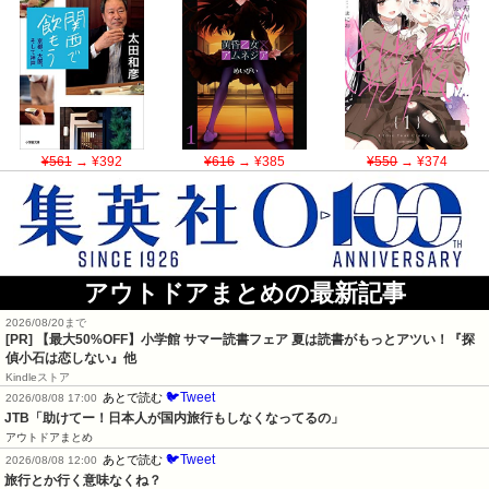
¥561
→ ¥392
¥616
→ ¥385
¥550
→ ¥374
アウトドアまとめの最新記事
2026/08/20まで
[PR]
【最大50%OFF】小学館 サマー読書フェア 夏は読書がもっとアツい！『探
偵小石は恋しない』他
Kindleストア
🐦Tweet
あとで読む
2026/08/08 17:00
JTB「助けてー！日本人が国内旅行もしなくなってるの」
アウトドアまとめ
🐦Tweet
あとで読む
2026/08/08 12:00
旅行とか行く意味なくね？