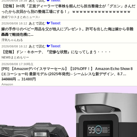
🐦Tweet
あとで読む
2026/08/08 16:38
【悲報】ﾈｯﾄ民「正規ディーラーで車検を頼んだら担当整備士が「グエン」さんだ
ったから次回から別の整備工場にする！」 ｗｗｗｗｗｗｗｗｗｗｗｗｗｗｗｗ
政経ワロスまとめニュース♪
🐦Tweet
あとで読む
2026/08/08 16:12
嫁の手作りのベビー用品を父が他人にプレゼント。許可を出した俺は嫁から非難
轟轟で離婚危機に...
浮気ちゃんねる
🐦Tweet
あとで読む
2026/08/08 16:12
【悲報】ドン・キホーテ、『悲惨な状態』になってしまう・・・・
NEWSまとめもりー
2026/08/08 17:30時点
[PR] 【Amazonデバイスサマーセール】【10%OFF！】 Amazon Echo Show 8
(エコーショー8) 最新モデル (2025年発売) - シームレスな新デザイン、8.7…
34980円
→ 31480円
Amazon