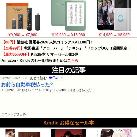
¥9,980
→ ¥7,980
¥19,980
→ ¥16,980
¥14,980
→ ¥8,980
【88円】
講談社 夏電書2026 人気コミックスALL88円！
【全巻99円】
秋田書店『クローバー』『チキン』『ドロップOG』1週間限定！
【最大65%OFF】
Kindle本 サマーセール第2弾
Amazon・Kindleのセール情報まとめは
こちら
注目の記事
🐦Tweet
あとで読む
2026/06/16 18:00
お前ら自動車税払った?
1: 2026/06/01(月) 12:27:14.85 ID:ydX9pu3t0 ワイさっき払った…
アウトドアまとめ
Kindle お得なセール本