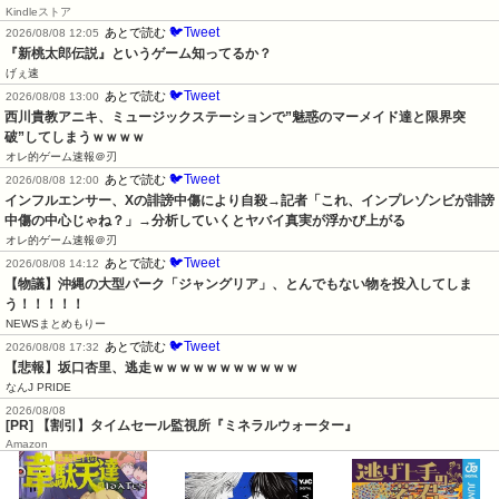
Kindleストア
🐦Tweet
あとで読む
2026/08/08 12:05
『新桃太郎伝説』というゲーム知ってるか？
げぇ速
🐦Tweet
あとで読む
2026/08/08 13:00
西川貴教アニキ、ミュージックステーションで”魅惑のマーメイド達と限界突
破”してしまうｗｗｗｗ
オレ的ゲーム速報＠刃
🐦Tweet
あとで読む
2026/08/08 12:00
インフルエンサー、Xの誹謗中傷により自殺→記者「これ、インプレゾンビが誹謗
中傷の中心じゃね？」→分析していくとヤバイ真実が浮かび上がる
オレ的ゲーム速報＠刃
🐦Tweet
あとで読む
2026/08/08 14:12
【物議】沖縄の大型パーク「ジャングリア」、とんでもない物を投入してしま
う！！！！！
NEWSまとめもりー
🐦Tweet
あとで読む
2026/08/08 17:32
【悲報】坂口杏里、逃走ｗｗｗｗｗｗｗｗｗｗｗ
なんJ PRIDE
2026/08/08
[PR] 【割引】タイムセール監視所『ミネラルウォーター』
Amazon