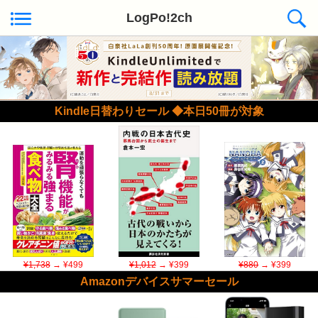
LogPo!2ch
Kindle日替わりセール ◆本日50冊が対象
¥1,738
→ ¥499
¥1,012
→ ¥399
¥880
→ ¥399
Amazonデバイスサマーセール