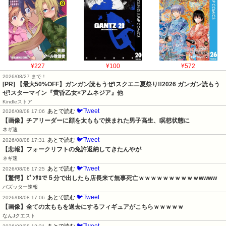
¥227
¥100
¥572
2026/08/27 まで！
[PR]
【最大50%OFF】ガンガン読もうぜ!スクエニ夏祭り!!2026 ガンガン読もう
ぜ!スターマイン『黄昏乙女×アムネジア』他
Kindleストア
🐦Tweet
あとで読む
2026/08/08 17:06
【画像】チアリーダーに顔を太ももで挟まれた男子高生、瞑想状態に
ネギ速
🐦Tweet
あとで読む
2026/08/08 17:31
【悲報】フォークリフトの免許返納してきたんやが
ネギ速
🐦Tweet
あとで読む
2026/08/08 17:25
【驚愕】ﾋﾟﾝｻﾛで５分で出したら店長来て無事死亡ｗｗｗｗｗｗｗｗｗｗwwww
バズッター速報
🐦Tweet
あとで読む
2026/08/08 17:06
【画像】全ての太ももを過去にするフィギュアがこちらｗｗｗｗｗ
なんJクエスト
🐦Tweet
あとで読む