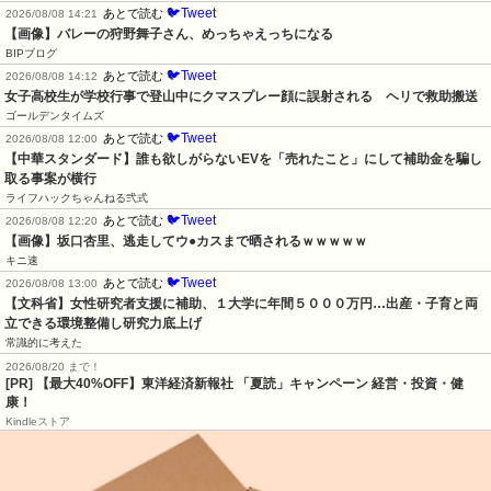
🐦Tweet
あとで読む
2026/08/08 14:21
【画像】バレーの狩野舞子さん、めっちゃえっちになる
BIPブログ
🐦Tweet
あとで読む
2026/08/08 14:12
女子高校生が学校行事で登山中にクマスプレー顔に誤射される　ヘリで救助搬送
ゴールデンタイムズ
🐦Tweet
あとで読む
2026/08/08 12:00
【中華スタンダード】誰も欲しがらないEVを「売れたこと」にして補助金を騙し
取る事案が横行
ライフハックちゃんねる弐式
🐦Tweet
あとで読む
2026/08/08 12:20
【画像】坂口杏里、逃走してウ●カスまで晒されるｗｗｗｗｗ
キニ速
🐦Tweet
あとで読む
2026/08/08 13:00
【文科省】女性研究者支援に補助、１大学に年間５０００万円…出産・子育と両
立できる環境整備し研究力底上げ
常識的に考えた
2026/08/20 まで！
[PR]
【最大40%OFF】東洋経済新報社 「夏読」キャンペーン 経営・投資・健
康！
Kindleストア