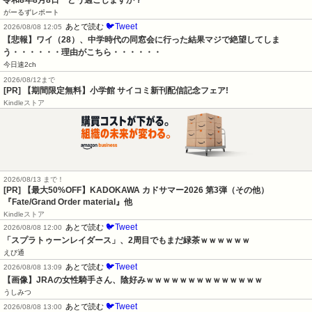
がーるずレポート
🐦Tweet
あとで読む
2026/08/08 12:05
【悲報】ワイ（28）、中学時代の同窓会に行った結果マジで絶望してしま
う・・・・・・理由がこちら・・・・・・
今日速2ch
2026/08/12まで
[PR] 【期間限定無料】小学館 サイコミ新刊配信記念フェア!
Kindleストア
2026/08/13 まで！
[PR]
【最大50%OFF】KADOKAWA カドサマー2026 第3弾（その他）
『Fate/Grand Order material』他
Kindleストア
🐦Tweet
あとで読む
2026/08/08 12:00
「スプラトゥーンレイダース」、2周目でもまだ緑茶ｗｗｗｗｗｗ
えび通
🐦Tweet
あとで読む
2026/08/08 13:09
【画像】JRAの女性騎手さん、陰好みｗｗｗｗｗｗｗｗｗｗｗｗｗｗ
うしみつ
🐦Tweet
あとで読む
2026/08/08 13:00