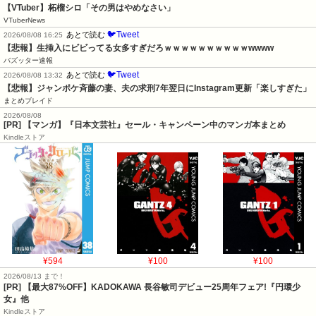
【VTuber】柘榴シロ「その男はやめなさい」
VTuberNews
🐦Tweet
あとで読む
2026/08/08 16:25
【悲報】生挿入にビビってる女多すぎだろｗｗｗｗｗｗｗｗｗｗwwww
バズッター速報
🐦Tweet
あとで読む
2026/08/08 13:32
【悲報】ジャンポケ斉藤の妻、夫の求刑7年翌日にInstagram更新「楽しすぎた」
まとめブレイド
2026/08/08
[PR] 【マンガ】『日本文芸社』セール・キャンペーン中のマンガ本まとめ
Kindleストア
¥594
¥100
¥100
2026/08/13 まで！
[PR] 【最大87%OFF】KADOKAWA 長谷敏司デビュー25周年フェア!『円環少
女』他
Kindleストア