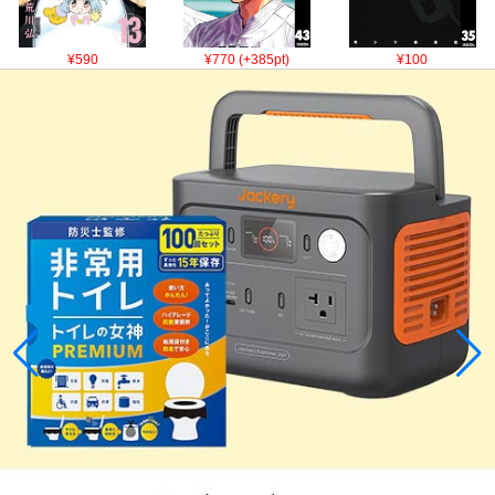
¥590
¥770 (+385pt)
¥100