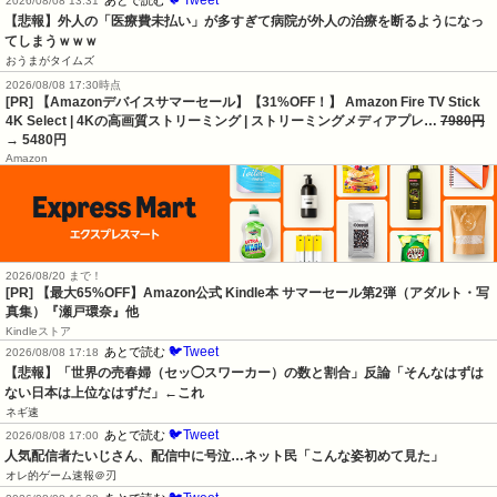
2026/08/08 13:31
【悲報】外人の「医療費未払い」が多すぎて病院が外人の治療を断るようになっ
てしまうｗｗｗ
おうまがタイムズ
2026/08/08 17:30時点
[PR] 【Amazonデバイスサマーセール】【31%OFF！】 Amazon Fire TV Stick
4K Select | 4Kの高画質ストリーミング | ストリーミングメディアプレ…
7980円
→ 5480円
Amazon
2026/08/20 まで！
[PR]
【最大65%OFF】Amazon公式 Kindle本 サマーセール第2弾（アダルト・写
真集）『瀬戸環奈』他
Kindleストア
🐦Tweet
あとで読む
2026/08/08 17:18
【悲報】「世界の売春婦（セッ◯スワーカー）の数と割合」反論「そんなはずは
ない日本は上位なはずだ」←これ
ネギ速
🐦Tweet
あとで読む
2026/08/08 17:00
人気配信者たいじさん、配信中に号泣…ネット民「こんな姿初めて見た」
オレ的ゲーム速報＠刃