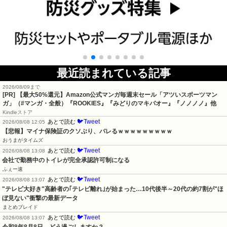
最近読まれている記事
2026/08/09まで
[PR]
【最大50%還元】Amazon公式マンガ毎週末セール「アツいスポーツマン
ガ」（#マンガ・全般）『ROOKIES』『みどりのマキバオー』『ノノノノ』他
Kindleストア
🐦Tweet
あとで読む
2026/08/08 12:05
【悲報】マイナ保険証のクソぶり、バレるｗｗｗｗｗｗｗｗｗ
おうまがタイムズ
🐦Tweet
あとで読む
2026/08/08 13:08
会社で勤務中のトイレが完全承認許可制になる
ふぇー速
🐦Tweet
あとで読む
2026/08/08 13:07
"テレビ大好き"高齢者の｢テレビ離れ｣が始まった…10代後半～20代の約7割が"ほ
ぼ見ない"衝撃の最新データ
まとめブレイド
🐦Tweet
あとで読む
2026/08/08 13:07
令和8年8月8日　どう過ごしますか？