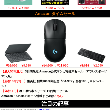
¥2,911
→ ¥499
¥880
→ ¥399
¥2,640
→ ¥499
Amazon タイムセール
¥12,000
→ ¥9,980
¥14,200
→ ¥11,990
¥3,618
→ ¥2,690
【最大50%還元】
3日間限定 Amazon公式マンガ毎週末セール「アツいスポーツ
マンガ」
【全巻100円均一】
集英社 創業100周年記念『GANTZ』全巻100円キャンペー
ン！
【全巻11円】
極！単行本シリーズ 11円均一セール
Amazon・Kindleのセール情報まとめは
こちら
注目の記事