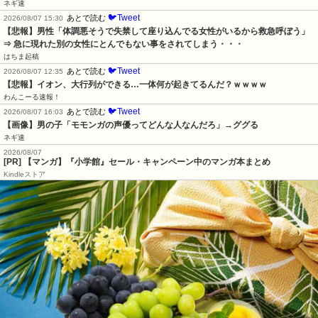
ネギ速
🐦Tweet
あとで読む
2026/08/07 15:30
【悲報】男性「体調悪そうで失禁して座り込んでる女性がいるから救急呼ぼう」
⇒ 急に現れた別の女性にとんでもない事をされてしまう・・・
はちま起稿
🐦Tweet
あとで読む
2026/08/07 12:35
【悲報】イオン、大行列ができる…一体何が起きてるんだ？ｗｗｗｗ
わんこーる速報！
🐦Tweet
あとで読む
2026/08/07 16:03
【画像】男の子「モモンガの声優ってどんな人なんだろ」→ググる
ネギ速
2026/08/07
[PR] 【マンガ】『小学館』セール・キャンペーン中のマンガ本まとめ
Kindleストア