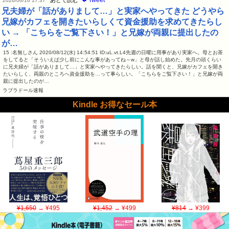
🐦Tweet
あとで読む
2026/06/16 17:37
兄夫婦が「話がありまして…」と実家へやってきた どうやら
兄嫁がカフェを開きたいらしくて資金援助を求めてきたらし
い → 「こちらをご覧下さい！」と兄嫁が両親に提出したの
が…
15 :名無しさん 2020/08/12(水) 14:54:51 ID:uL.vt.L4先週の日曜に用事があり実家へ。母とお茶
をしてると「そういえば少し前にこんな事があってね～w」と母が話し始めた。先月の頭くらい
に兄夫婦が「話がありまして…」と実家へやってきたらしい。話を聞くと、兄嫁がカフェを開き
たいらしく、両親のところへ資金援助を…って事らしい。「こちらをご覧下さい！」と兄嫁が両
親に提出したのが…
ラブラドール速報
Kindle お得なセール本
¥1,650
→ ¥495
¥1,452
→ ¥499
¥814
→ ¥399