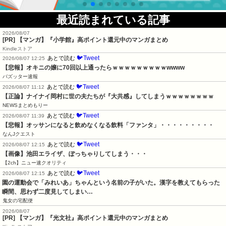
最近読まれている記事
2026/08/07
[PR] 【マンガ】『小学館』高ポイント還元中のマンガまとめ
Kindleストア
🐦Tweet
あとで読む
2026/08/07 12:25
【悲報】オキニの嬢に70回以上通ったらｗｗｗｗｗｗｗｗｗwwww
バズッター速報
🐦Tweet
あとで読む
2026/08/07 11:12
【正論】ナイナイ岡村に世の夫たちが『大共感』してしまうｗｗｗｗｗｗｗｗ
NEWSまとめもりー
🐦Tweet
あとで読む
2026/08/07 11:39
【悲報】オッサンになると飲めなくなる飲料「ファンタ」・・・・・・・・・
なんJクエスト
🐦Tweet
あとで読む
2026/08/07 12:15
【画像】池田エライザ、ぽっちゃりしてしまう・・・
【2ch】ニュー速クオリティ
🐦Tweet
あとで読む
2026/08/07 12:15
園の運動会で「みれいあ」ちゃんという名前の子がいた。漢字を教えてもらった
瞬間、思わず二度見してしまい…
鬼女の宅配便
2026/08/07
[PR] 【マンガ】『光文社』高ポイント還元中のマンガまとめ