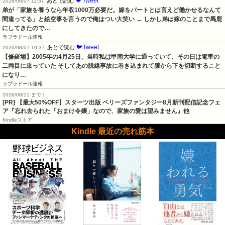
🐦Tweet
あとで読む
2026/08/07 11:37
弟が「家族を養うなら年収1000万必要だ。嫁をパートとは言えど働かせるなんて
間違ってる」と絵空事を言うので俺はつい大笑い → しかし弟は嫁のことまで馬鹿
にしてきたので…
ラブラドール速報
🐦Tweet
あとで読む
2026/08/07 10:37
【修羅場】2005年の4月25日、当時私は甲南大学に通っていて、その日は電車の
二両目に乗っていた そしてあの脱線事故に巻き込まれて膝から下を切断すること
になり…
ラブラドール速報
2026/08/11 まで！
[PR] 【最大50%OFF】スターツ出版 ベリーズファンタジー8月新刊配信記念フェ
ア『忘れ去られた「おまけ令嬢」なので、家族の愛は望みません』他
Kindleストア
Kindle 最近の売れ筋本