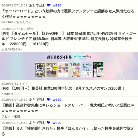
🐦Tweet
あとで読む
2026/08/07 15:03
「オーバーロード」という絵師の力で硬派ファンタジーと誤解させ人気出たなろ
う作品ｗｗｗｗｗｗｗｗｗ
watch＠２ちゃんねる
2026/08/07 16:30時点
[PR] 【タイムセール】【29%OFF！】 日立 冷蔵庫 617L R-HW62V N ライトゴー
ルド フレンチドア 幅68.5cm 日本製 大容量冷凍182L 鮮度長持ち 冷蔵室全段チ
ル…
228000円
→ 161818円
日立(HITACHI)
2026/08/31 まで！
[PR]
【100円～】集英社 創業100周年記念！8月オススメのマンガ100選！
Kindleストア
🐦Tweet
あとで読む
2026/08/07 15:30
【動画】高須幹弥先生にキレるショートスリーパー・堀大輔氏が怖いと話題にｗ
ｗｗｗｗｗｗｗｗｗｗ
ラビット速報
🐦Tweet
あとで読む
2026/08/07 15:58
【悲報】まん「性的暴行された」検事「ほんまか？」→疑った検事を裁判で訴え
る