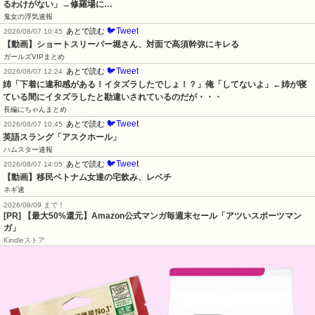
るわけがない」→修羅場に…
鬼女の浮気速報
🐦Tweet
あとで読む
2026/08/07 10:45
【動画】ショートスリーパー堀さん、対面で高須幹弥にキレる
ガールズVIPまとめ
🐦Tweet
あとで読む
2026/08/07 12:24
姉「下着に違和感がある！イタズラしたでしょ！？」俺「してないよ」←姉が寝
ている間にイタズラしたと勘違いされているのだが・・・
長編にちゃんまとめ
🐦Tweet
あとで読む
2026/08/07 10:45
英語スラング「アスクホール」
ハムスター速報
🐦Tweet
あとで読む
2026/08/07 14:05
【動画】移民ベトナム女達の宅飲み、レベチ
ネギ速
2026/08/09 まで！
[PR]
【最大50%還元】Amazon公式マンガ毎週末セール「アツいスポーツマン
ガ」
Kindleストア