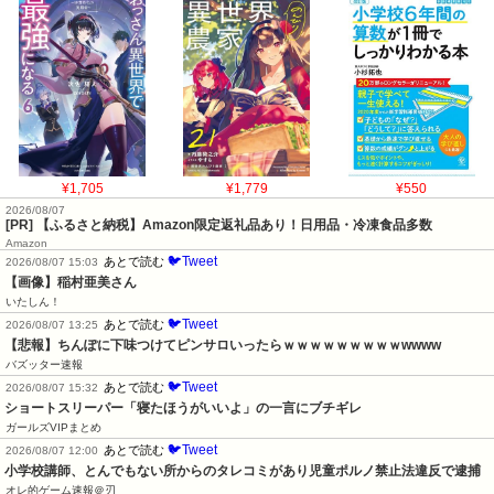
¥1,705
¥1,779
¥550
2026/08/07
[PR] 【ふるさと納税】Amazon限定返礼品あり！日用品・冷凍食品多数
Amazon
🐦Tweet
あとで読む
2026/08/07 15:03
【画像】稲村亜美さん
いたしん！
🐦Tweet
あとで読む
2026/08/07 13:25
【悲報】ちんぽに下味つけてピンサロいったらｗｗｗｗｗｗｗｗｗwwww
バズッター速報
🐦Tweet
あとで読む
2026/08/07 15:32
ショートスリーパー「寝たほうがいいよ」の一言にブチギレ
ガールズVIPまとめ
🐦Tweet
あとで読む
2026/08/07 12:00
小学校講師、とんでもない所からのタレコミがあり児童ポルノ禁止法違反で逮捕
オレ的ゲーム速報＠刃