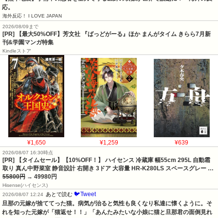
【熊本地震】手術中の患者を全力で守る医師の映像が世界で話題に！　海外の反
応。
海外反応！ I LOVE JAPAN
2026/08/09まで
[PR] 【最大50%OFF】芳文社 『ばっどがーる』ほか まんがタイム きらら7月新
刊&学園マンガ特集
Kindleストア
¥1,650
¥1,259
¥639
2026/08/07 16:30時点
[PR] 【タイムセール】【10%OFF！】 ハイセンス 冷蔵庫 幅55cm 295L 自動霜
取り 真ん中野菜室 静音設計 右開き 3ドア 大容量 HR-K280LS スペースグレー …
55800円
→ 49980円
Hisense(ハイセンス)
🐦Tweet
あとで読む
2026/08/07 12:24
旦那の元嫁が捨ててった猫。病気が治ると気性も良くなり私達に懐くように。そ
れを知った元嫁が「猫返せ！！」「あんたみたいな小娘に猫と旦那君の面倒見れ