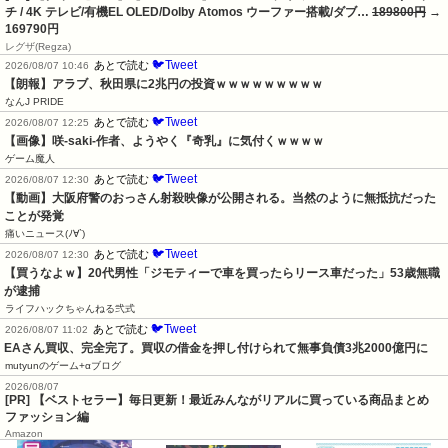
チ / 4K テレビ/有機EL OLED/Dolby Atomos ウーファー搭載/ダブ…
189800円
→
169790円
レグザ(Regza)
🐦Tweet
あとで読む
2026/08/07 10:46
【朗報】アラブ、秋田県に2兆円の投資ｗｗｗｗｗｗｗｗｗ
なんJ PRIDE
🐦Tweet
あとで読む
2026/08/07 12:25
【画像】咲-saki-作者、ようやく『奇乳』に気付くｗｗｗｗ
ゲーム魔人
🐦Tweet
あとで読む
2026/08/07 12:30
【動画】大阪府警のおっさん射殺映像が公開される。当然のように無抵抗だった
ことが発覚
痛いニュース(ﾉ∀`)
🐦Tweet
あとで読む
2026/08/07 12:30
【買うなよｗ】20代男性「ジモティーで車を買ったらリース車だった」53歳無職
が逮捕
ライフハックちゃんねる弐式
🐦Tweet
あとで読む
2026/08/07 11:02
EAさん買収、完全完了。買収の借金を押し付けられて無事負債3兆2000億円に
mutyunのゲーム+αブログ
2026/08/07
[PR] 【ベストセラー】毎日更新！最近みんながリアルに買っている商品まとめ
ファッション編
Amazon