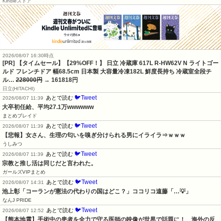
Kindleストア
2026/08/07 16:30時点
[PR] 【タイムセール】【29%OFF！】 日立 冷蔵庫 617L R-HW62V N ライトゴー
ルド フレンチドア 幅68.5cm 日本製 大容量冷凍182L 鮮度長持ち 冷蔵室全段チ
ル…
228000円
→ 161818円
日立(HITACHI)
🐦Tweet
あとで読む
2026/08/07 11:39
大卒初任給、平均27.1万wwwwww
まとめブレイド
🐦Tweet
あとで読む
2026/08/07 11:39
【悲報】女さん、生理の匂いを嗅ぎ分けられる男にイライラ⇒ｗｗｗ
うしみつ
🐦Tweet
あとで読む
2026/08/07 11:39
宗教と推し活は同じだと言われた。
ガールズVIPまとめ
🐦Tweet
あとで読む
2026/08/07 14:31
池上彰「コーランが憲法の代わりの国はどこ？」ココリコ遠藤「…💡」
なんJ PRIDE
🐦Tweet
あとで読む
2026/08/07 12:52