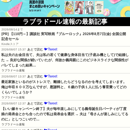
ラブラドール速報の最新記事
2026/08/14まで
[PR]
【110円～】講談社 実写映画『ブルーロック』2026年8月7日(金) 全国公開
記念セール
Kindleストア
🐦Tweet
あとで読む
2026/08/07 15:37
私は夫のお金目当て、夫は私の若くて健康な身体目当て(子産み機として)で結婚し
た → 良好な関係が続いていたが、何故か義両親にこのビジネスライクな関係性が
バレてしまった結果…
ラブラドール速報
🐦Tweet
あとで読む
2026/08/07 13:37
最近家族といるのがストレスで、離婚したらどうなるのかを考えてしまいます。
俺は年収６００万なんですが、慰謝料と、６歳の子供１人に払う養育費ってどの
くらいでしょうか？
ラブラドール速報
🐦Tweet
あとで読む
2026/08/07 12:37
【いい嫁キャンペーン終了】夫が毎年楽しみにしてる義母誕生日パーティが丁度
娘の発表会とかち合ったので私は発表会を選択 → 夫は「母さんが楽しみにしてる
のに」としつこいので…
ラブラドール速報