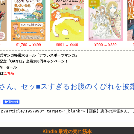
9
¥1,760
→ ¥499
¥891
→ ¥446
¥990
→ ¥330
on公式マンガ毎週末セール「アツいスポーツマンガ」
年記念『GANTZ』全巻100円キャンペーン！
円均一セール
めは
こちら
さん、セッ■スすぎるお腹のくびれを披露
む
🐦Tweet
Kindle 最近の売れ筋本