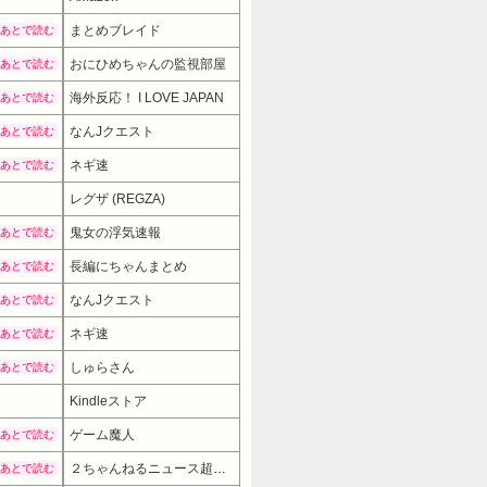
まとめブレイド
あとで読む
おにひめちゃんの監視部屋
あとで読む
海外反応！ I LOVE JAPAN
あとで読む
なんJクエスト
あとで読む
ネギ速
あとで読む
レグザ (REGZA)
143000円
→ 100000円 （1
鬼女の浮気速報
あとで読む
長編にちゃんまとめ
あとで読む
なんJクエスト
あとで読む
ネギ速
あとで読む
しゅらさん
あとで読む
Kindleストア
ゲーム魔人
あとで読む
２ちゃんねるニュース超速まとめ＋
あとで読む