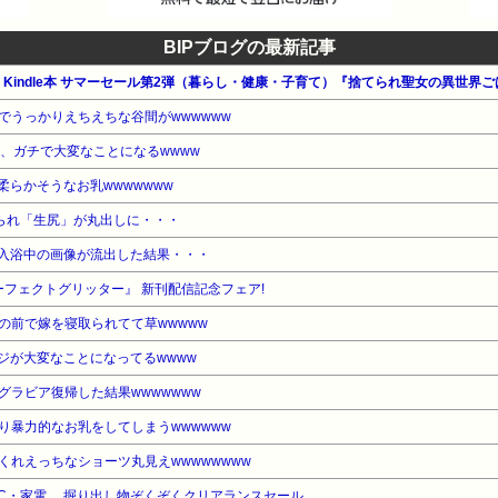
BIPブログの最新記事
公式 Kindle本 サマーセール第2弾（暮らし・健康・子育て）『捨てられ聖女の異世界
でうっかりえちえちな谷間がwwwwww
、ガチで大変なことになるwwww
らかそうなお乳wwwwwww
煽られ「生尻」が丸出しに・・・
入浴中の画像が流出した結果・・・
ーフェクトグリッター』 新刊配信記念フェア!
の前で嫁を寝取られてて草wwwww
ジが大変なことになってるwwww
グラビア復帰した結果wwwwwww
り暴力的なお乳をしてしまうwwwwww
くれえっちなショーツ丸見えwwwwwwww
C・家電… 掘り出し物ぞくぞくクリアランスセール