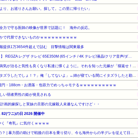
より、お巡りさんお願い。探して。この里に帰りたい」
全力で守る医師の映像が世界で話題に！ 海外の反応。
かで代替できないものかｗｗｗｗｗｗｗｗｗｗ
報提供1万3654件超えで詰む 目撃情報は関東最多
【タイムセール】【30%OFF！】 REGZA レグザ テレビ 65E350M (65インチ / 4K テレビ/液晶/クリア音声/ダブルチューナー/裏番組録画/スマートテレビ / 2023年モデル)
旦那の元嫁が捨ててった猫。病気が治ると気性も良くなり私達に懐くように。それを知った元嫁が「猫返せ！！」「あんたみたいな小娘に猫と旦那君の面倒見れるわけがない」→修羅場に…
姉「下着に違和感がある！イタズラしたでしょ！？」俺「してないよ」←姉が寝ている間にイタズラしたと勘違いされているのだが・・・
億円・188cm・お洒落・包容力でめっちゃモテるｗｗｗｗｗｗｗｗｗｗ
しい弱者男性の姫が発見される
の計画的嫁探しと実妹の旦那の元嫁殺人未遂なんですけど・・
2(ワニ)の日 2026 開催中
ようやく『奇乳』に気付くｗｗｗｗ
日本の暴力団って“必要悪”なの？ | 暴力団の助けで戦後の日本を乗り切り、今も海外からの半グレを従えて日本を守ってるんじゃないの？