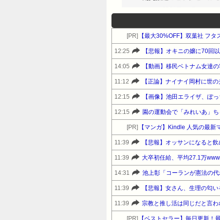
[PR]
【最大30%OFF】双葉社 フタ
12:25
【悲報】オキニの嬢に70回
14:05
【動画】移民ベトナム女達の
11:12
【正論】ナイナイ岡村に世の
12:15
【画像】池田エライザ、ぽっ
12:15
[PR]
【マンガ】Kindle 人気の最
11:39
【悲報】オッサンになると飲
11:39
大卒初任給、平均27.1万www
14:31
池上彰「コーランが憲法の代
11:39
【悲報】女さん、生理の匂い
11:39
宗教と推し活は同じだと言わ
[PR]
【ベストセラー】毎日更新！