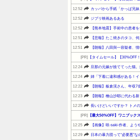
12:52
カッパから手紙「かっぱ兄妹
12:52
ジブリ映画あるある
12:52
【熊本地震】手術中の患者を
12:51
【悲報】たこ焼きのタコ、何
12:51
【朗報】八田與一容疑者、情
[PR]
12:24
12:24
12:22
【朗報】板倉滉さん、年収7
12:23
【朗報】檜山沙耶に代わる新
12:25
長いけどいいですか？ トメ
[PR]
【最大50%OFF】ワニブックス 8
12:25
【画像】咲-saki-作者、
12:29