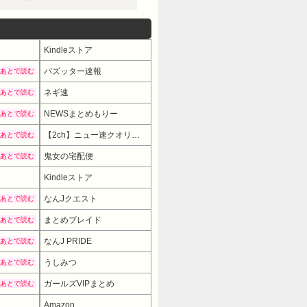
Kindleストア
バズッター速報
あとで読む
ネギ速
あとで読む
NEWSまとめもりー
あとで読む
【2ch】ニュー速クオリティ
あとで読む
鬼女の宅配便
あとで読む
Kindleストア
なんJクエスト
あとで読む
まとめブレイド
あとで読む
なんJ PRIDE
あとで読む
うしみつ
あとで読む
ガールズVIPまとめ
あとで読む
Amazon