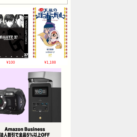
¥100
¥1,188