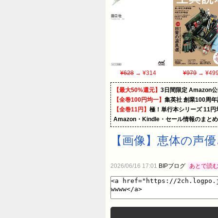
¥628
→ ¥314
¥979
→ ¥49
【最大50%還元】
3日間限定 Amaz
【全巻100円均一】
集英社 創業100周
【全巻11円】
極！単行本シリーズ 11
Amazon・Kindle・セール情報のまと
【画像】恵体の声優
2026/06/16 17:01
BIPブログ
あとで読