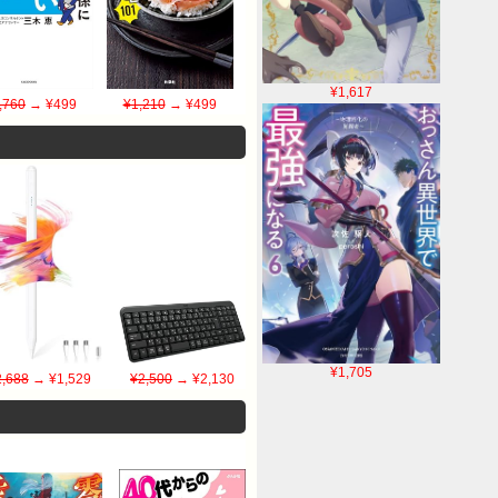
¥1,617
,760
→ ¥499
¥1,210
→ ¥499
¥1,705
2,688
→ ¥1,529
¥2,500
→ ¥2,130