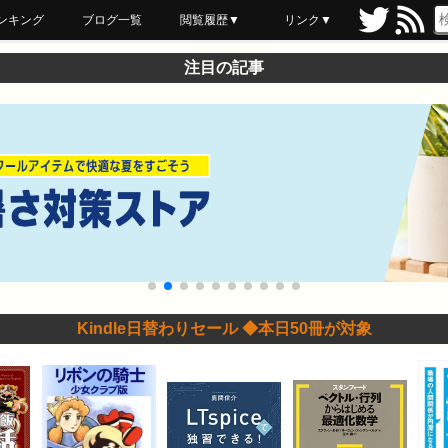
ンキング
ブログ一覧
閲覧履歴▼
リンク▼
ブックマーク
最近読んだ
あとで読む
ネットスーパー
飲食店舗用品
セール情報
注目の記事
Kindle日替わりセール ◆本日50冊が対象