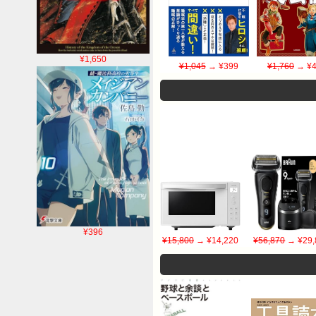
¥1,650
¥1,045
→ ¥399
¥1,760
→ ¥4
¥396
¥15,800
→ ¥14,220
¥56,870
→ ¥29,