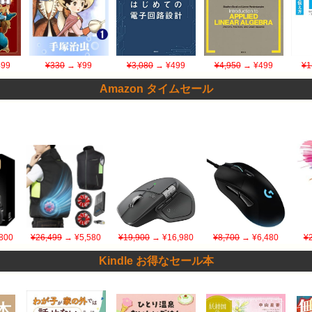
99
¥330
→ ¥99
¥3,080
→ ¥499
¥4,950
→ ¥499
¥1
Amazon タイムセール
800
¥26,499
→ ¥5,580
¥19,900
→ ¥16,980
¥8,700
→ ¥6,480
¥
Kindle お得なセール本