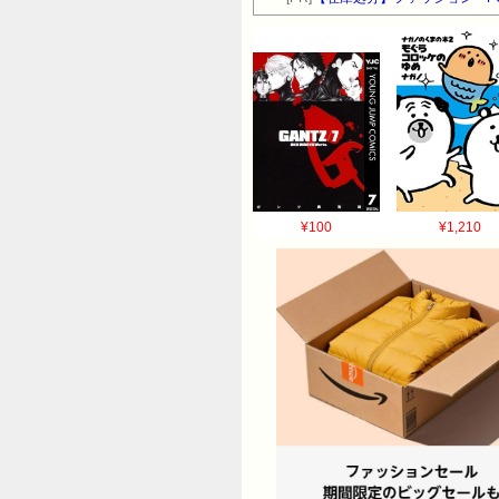
¥100
¥1,210