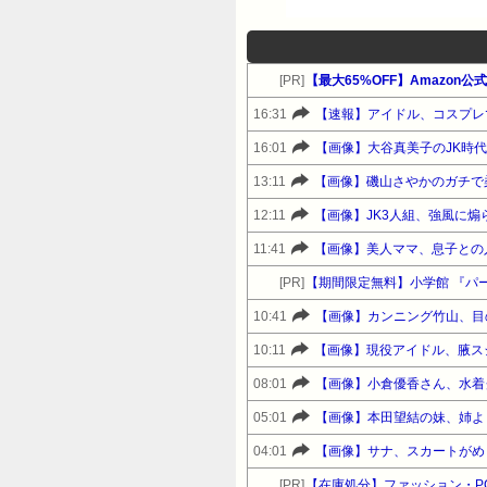
[PR]
【最大65%OFF】Amazon
16:31
【速報】アイドル、コスプレ
16:01
【画像】大谷真美子のJK時代
13:11
【画像】磯山さやかのガチで柔
12:11
【画像】JK3人組、強風に
11:41
【画像】美人ママ、息子との
[PR]
【期間限定無料】小学館 『パ
10:41
【画像】カンニング竹山、目
10:11
【画像】現役アイドル、腋ス
08:01
【画像】小倉優香さん、水着
05:01
【画像】本田望結の妹、姉よ
04:01
【画像】サナ、スカートがめ
[PR]
【在庫処分】ファッション・P