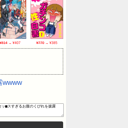
¥814
→ ¥407
¥770
→ ¥385
wwww