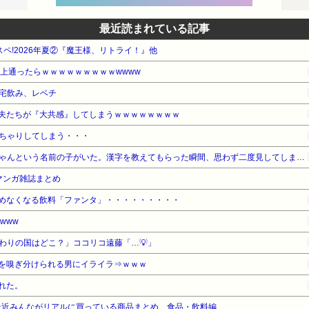
最近読まれている記事
スペ!2026年夏②『魔王様、リトライ！』他
以上通ったらｗｗｗｗｗｗｗｗｗwwww
宅飲み、レベチ
夫たちが『大共感』してしまうｗｗｗｗｗｗｗｗ
ちゃりしてしまう・・・
園の運動会で「みれいあ」ちゃんという名前の子がいた。漢字を教えてもらった瞬間、思わず二度見してしまい…
新マンガ雑誌まとめ
めなくなる飲料「ファンタ」・・・・・・・・・
www
わりの国はどこ？」ココリコ遠藤「…💡」
を嗅ぎ分けられる男にイライラ⇒ｗｗｗ
れた。
最近みんながリアルに買っている商品まとめ 食品・飲料編