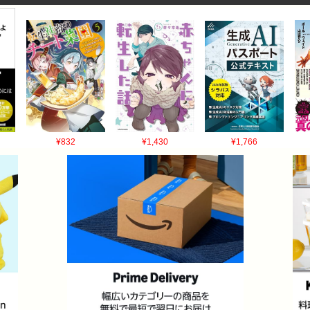
¥832
¥1,430
¥1,766