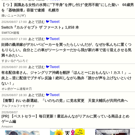
【 つ 】面識ある女性の水筒に"下半身"を押し付け"使用不能"にした疑い　66歳男
を「器物損壊」容疑で逮捕　札幌市
痛いニュース(ﾉ∀`)
🐦Tweet
あとで読む
2026/08/07 17:00
Switch『カルドセプト ザ ファースト』1,858 本
SWITCH速報
🐦Tweet
あとで読む
2026/08/07 17:00
妊婦の義弟嫁がデカいベビーカーを買ったらしいんだが、なぜか私んちに置くつ
もりらしい。自分とこの車がツーシーターだから我が家の車で送り迎えさせる気
満々みたい…
すまいる(^-^)ぶろぐ
🐦Tweet
あとで読む
2026/08/07 20:00
有名配信者さん、ジャングリア沖縄を酷評「ほんとーにおもんない！カス！」→
炎上→逆に配信でブチギレ反論！絶叫しながら熱弁「誰かが声を上げないといけ
ない！」
オレ的ゲーム速報＠刃
🐦Tweet
あとで読む
2026/08/07 18:30
【衝撃】れいわ新選組、「いのちの党」に党名変更　天畠大輔氏が共同代表へ
アルファルファモザイク
2026/08/07
[PR] 【ベストセラー】毎日更新！最近みんながリアルに買っている商品まとめ
ゲーム編
Amazon