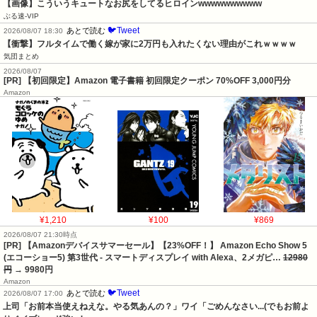
【画像】こういうキュートなお尻をしてるヒロインwwwwwwwwww
ぶる速-VIP
🐦Tweet
あとで読む
2026/08/07 18:30
【衝撃】フルタイムで働く嫁が家に2万円も入れたくない理由がこれｗｗｗｗ
気団まとめ
2026/08/07
[PR] 【初回限定】Amazon 電子書籍 初回限定クーポン 70%OFF 3,000円分
Amazon
¥1,210
¥100
¥869
2026/08/07 21:30時点
[PR] 【Amazonデバイスサマーセール】【23%OFF！】 Amazon Echo Show 5
(エコーショー5) 第3世代 - スマートディスプレイ with Alexa、2メガピ…
12980
円
→ 9980円
Amazon
🐦Tweet
あとで読む
2026/08/07 17:00
上司「お前本当使えねえな。やる気あんの？」ワイ「ごめんなさい...(でもお前よ