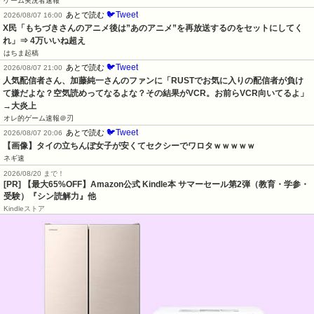
ゲーム実況者速報
🐦Tweet
あとで読む
2026/08/07 16:00
X民「もちづきさんのアニメ後は”あのアニメ”を再放送するのをセットにしてく
れ」⇒ 4万いいね超え
はちま起稿
🐦Tweet
あとで読む
2026/08/07 21:00
人気配信者さん、加藤純一さんのファンに「RUSTでお気に入りの配信者が負け
て嫌だよな？空気読めってなるよな？その結果がVCR。お前らVCR向いてるよ」
→大炎上
オレ的ゲーム速報＠刃
🐦Tweet
あとで読む
2026/08/07 20:06
【画像】タイの立ちんぼ女子が安くてセクシーでワロタｗｗｗｗｗ
ネギ速
2026/08/20 まで！
[PR]
【最大65%OFF】Amazon公式 Kindle本 サマーセール第2弾（教育・学参・
受験）『シン読解力』他
Kindleストア