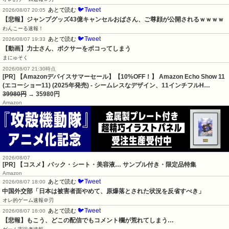
🐦Tweet
あとで読む
2026/08/07 20:05
【悲報】ジャンプグッズ43億キャンセルおばさん、ご尊顔が公開されるｗｗｗｗ
わんこーる速報！
🐦Tweet
あとで読む
2026/08/07 19:33
【動画】力士さん、ボクサーをボコってしまう
まにゅそく
2026/08/07 21:30時点
[PR] 【Amazonデバイスサマーセール】【10%OFF！】 Amazon Echo Show 11
(エコーショー11) (2025年発売) - シームレスなデザイン、11インチフルH…
39980円
→ 35980円
Amazon
2026/08/07
[PR] 【コスメ】パック・シート・美容液… サンプル付き・限定品特集
Amazon
🐦Tweet
あとで読む
2026/08/07 18:00
中国外交部「日本は被害者面やめて、原爆落とされた状況を反省すべき」
オレ的ゲーム速報＠刃
🐦Tweet
あとで読む
2026/08/07 16:00
【悲報】もこう、どこの配信でもコメント欄が荒れてしまう…