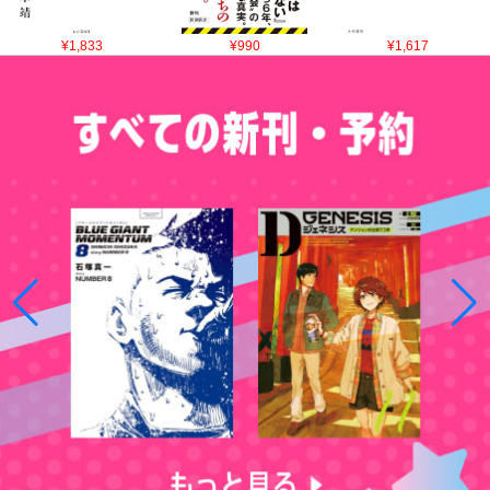
¥1,833
¥990
¥1,617