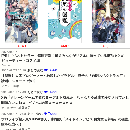
¥949
¥687
¥1,100
2026/08/07
[PR] 【ベストセラー】毎日更新！最近みんながリアルに買っている商品まとめ
ビューティー・コスメ編
Amazon
🐦Tweet
あとで読む
2026/08/07 20:16
【悲報】人気プロゲーマーと結婚したグラドル、息子の「自閉スペクトラム症」
診断にショックで泣く
アニゲー速報
🐦Tweet
あとで読む
2026/08/07 17:40
X民「クレーンゲームで飲むヨーグルト取れた！ちゃんと冷蔵庫で冷やされてたし
問題ないよねｗ」ｸﾞﾋﾞｯ→結果ｗｗｗｗｗｗｗ
オレ的ゲーム速報＠刃
🐦Tweet
あとで読む
2026/08/07 17:00
ホロライブ超人気VTuberさん、劇場版『メイドインアビス 目覚める神秘』の主題
歌を担当へ！！
オレ的ゲーム速報＠刃