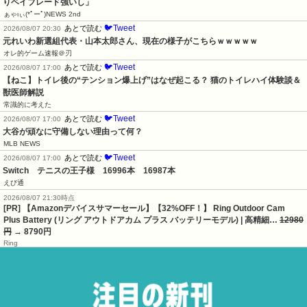
りベイブレード強いし」
ぁゃιぃ(*ﾟーﾟ)NEWS 2nd
🐦Tweet
あとで読む
2026/08/07 20:30
元れいわ新選組代表・山本太郎さん、現在の様子がこちらｗｗｗｗｗ
オレ的ゲーム速報＠刃
🐦Tweet
あとで読む
2026/08/07 17:00
【ねこ】トイレ後の“テンション爆上げ”はなぜ起こる？ 猫のトイレハイ体験談＆
獣医師解説
常識的に考えた
🐦Tweet
あとで読む
2026/08/07 17:00
大谷が頑なに守備しない理由って何？
MLB NEWS
🐦Tweet
あとで読む
2026/08/07 17:00
Switch　テニスの王子様　16996本　16987本
えび通
2026/08/07 21:30時点
[PR] 【Amazonデバイスサマーセール】【32%OFF！】 Ring Outdoor Cam
Plus Battery (リング アウトドアカム プラス バッテリーモデル) | 高精細…
12980
円
→ 8790円
Ring