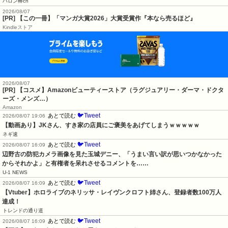
ハロン棒ch
2026/08/07
[PR] 【この一冊】「マンガ大賞2026」大賞受賞作『本なら売るほど』
Kindleストア
2026/08/07
[PR] 【コスメ】Amazonビューティーストア（ラグジュアリー・ダーマ・ドクタ
ーズ・メンズ…）
Amazon
🐦Tweet
あとで読む
2026/08/07 19:06
【動画あり】JKさん、すき家の店員にご褒美をあげてしまうｗｗｗｗｗ
ネギ速
🐦Tweet
あとで読む
2026/08/07 16:09
辺野古の防犯カメラ画像を見た玉城デニー、「うまい言い訳が思いつかなかった
からそれかよ」と有権者を呆れさせるコメントを……
U-1 NEWS
🐦Tweet
あとで読む
2026/08/07 16:09
【Vtuber】ホロライブのネリッサ・レイヴンクロフト姉さん、登録者数100万人
達成！
トレンドの通り道
🐦Tweet
あとで読む
2026/08/07 16:09