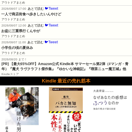
アウトドアまとめ
🐦Tweet
あとで読む
2026/08/07 17:00
一人で商店街食べ歩きしたいんやけど
アウトドアまとめ
🐦Tweet
あとで読む
2026/08/07 12:00
お盆に三重県行くんやが
アウトドアまとめ
🐦Tweet
あとで読む
2026/08/07 11:00
小学生の頃の夏休み
アウトドアまとめ
2026/08/20 まで！
[PR]
【最大65%OFF】Amazon公式 Kindle本 サマーセール第2弾（#マンガ・青
年）『魔犬 ラヴクラフト傑作集』『ゆかいな神統記』『喫茶ニュー魔王城』他
Kindleストア
Kindle 最近の売れ筋本