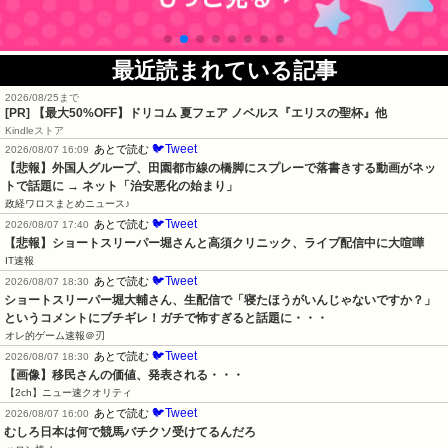
最近読まれている記事
2026/08/25まで
[PR]
【最大50%OFF】ドリコム 夏フェア ノベルス『エリスの聖杯』他
Kindleストア
🐦Tweet
あとで読む
2026/08/07 16:09
【悲報】外国人グループ、田園都市線の橋脚にスプレーで落書きする動画がネッ
トで話題に → ネット「治安悪化の始まり」
政経ワロスまとめニュース♪
🐦Tweet
あとで読む
2026/08/07 17:40
【悲報】ショートスリーパー堀さんと高須クリニック、ライブ配信中に大喧嘩
IT速報
🐦Tweet
あとで読む
2026/08/07 18:30
ショートスリーパー堀大輔さん、生配信で「寝たほうがいんじゃないですか？」
というコメントにブチギレ！ガチで怖すぎると話題に・・・
オレ的ゲーム速報＠刃
🐦Tweet
あとで読む
2026/08/07 18:30
【画像】移民さんの価値、発表される・・・
【2ch】ニュー速クオリティ
🐦Tweet
あとで読む
2026/08/07 16:00
むしろ日本は何で競馬バチクソ受けてるんだろ