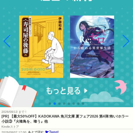
2026/08/13 まで！
[PR] 【最大50%OFF】KADOKAWA 角川文庫 夏フェア2026 第4弾:怖い!ホラー
小説③『火喰鳥を、喰う』他
Kindleストア
🐦Tweet
あとで読む
2026/08/07 17:00