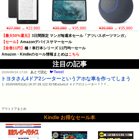
¥27,980
→ ¥22,980
¥39,980
→ ¥35,980
¥39,980
→ ¥35,980
【最大50%還元】
3日間限定 マンガ毎週末セール「アツいスポーツマンガ」
【セール】
Amazonデバイスサマーセール
【全巻11円】
極！単行本シリーズ 11円均一セール
Amazon・Kindleのセール情報まとめは
こちら
注目の記事
🐦Tweet
あとで読む
2026/06/16 17:00
トヨタさん4ドア2シーターというアホな車を作ってしまう
1: 2026/06/02(火) 16:37:28.122 ID:5lEs3uhL0 ４ドアの２シーター？？？…
アウトドアまとめ
Kindle お得なセール本