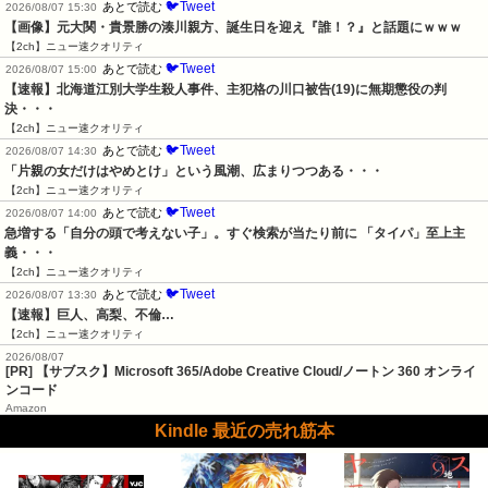
🐦Tweet
あとで読む
2026/08/07 15:30
【画像】元大関・貴景勝の湊川親方、誕生日を迎え『誰！？』と話題にｗｗｗ
【2ch】ニュー速クオリティ
🐦Tweet
あとで読む
2026/08/07 15:00
【速報】北海道江別大学生殺人事件、主犯格の川口被告(19)に無期懲役の判
決・・・
【2ch】ニュー速クオリティ
🐦Tweet
あとで読む
2026/08/07 14:30
「片親の女だけはやめとけ」という風潮、広まりつつある・・・
【2ch】ニュー速クオリティ
🐦Tweet
あとで読む
2026/08/07 14:00
急増する「自分の頭で考えない子」。すぐ検索が当たり前に 「タイパ」至上主
義・・・
【2ch】ニュー速クオリティ
🐦Tweet
あとで読む
2026/08/07 13:30
【速報】巨人、高梨、不倫…
【2ch】ニュー速クオリティ
2026/08/07
[PR] 【サブスク】Microsoft 365/Adobe Creative Cloud/ノートン 360 オンライ
ンコード
Amazon
Kindle 最近の売れ筋本