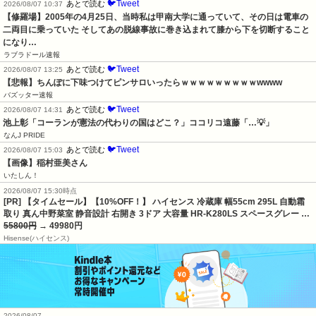
🐦Tweet
あとで読む
2026/08/07 10:37
【修羅場】2005年の4月25日、当時私は甲南大学に通っていて、その日は電車の
二両目に乗っていた そしてあの脱線事故に巻き込まれて膝から下を切断すること
になり…
ラブラドール速報
🐦Tweet
あとで読む
2026/08/07 13:25
【悲報】ちんぽに下味つけてピンサロいったらｗｗｗｗｗｗｗｗｗwwww
バズッター速報
🐦Tweet
あとで読む
2026/08/07 14:31
池上彰「コーランが憲法の代わりの国はどこ？」ココリコ遠藤「…💡」
なんJ PRIDE
🐦Tweet
あとで読む
2026/08/07 15:03
【画像】稲村亜美さん
いたしん！
2026/08/07 15:30時点
[PR] 【タイムセール】【10%OFF！】 ハイセンス 冷蔵庫 幅55cm 295L 自動霜
取り 真ん中野菜室 静音設計 右開き 3ドア 大容量 HR-K280LS スペースグレー …
55800円
→ 49980円
Hisense(ハイセンス)
2026/08/07