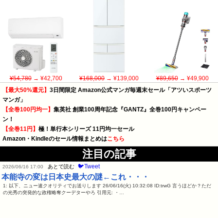
¥54,780
→ ¥42,700
¥168,000
→ ¥139,000
¥89,650
→ ¥49,900
【最大50%還元】
3日間限定 Amazon公式マンガ毎週末セール「アツいスポーツ
マンガ」
【全巻100円均一】
集英社 創業100周年記念『GANTZ』全巻100円キャンペー
ン！
【全巻11円】
極！単行本シリーズ 11円均一セール
Amazon・Kindleのセール情報まとめは
こちら
注目の記事
🐦Tweet
あとで読む
2026/06/16 17:00
本能寺の変は日本史最大の謎←これ・・・
1: 以下、ニュー速クオリティでお送りします 26/06/16(火) 10:32:08 ID:trwG 言うほどか？ただ
の光秀の突発的な政権略奪クーデターやろ 引用元: ・…