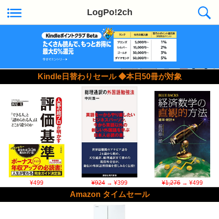
LogPo!2ch
Kindle日替わりセール ◆本日50冊が対象
¥499
¥924
→ ¥399
¥1,276
→ ¥499
Amazon タイムセール