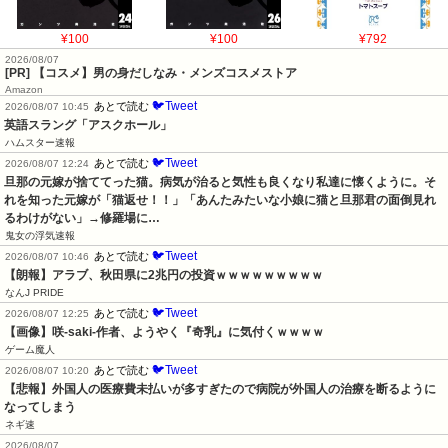
¥100
¥100
¥792
2026/08/07
[PR] 【コスメ】男の身だしなみ・メンズコスメストア
Amazon
🐦Tweet
あとで読む
2026/08/07 10:45
英語スラング「アスクホール」
ハムスター速報
🐦Tweet
あとで読む
2026/08/07 12:24
旦那の元嫁が捨ててった猫。病気が治ると気性も良くなり私達に懐くように。そ
れを知った元嫁が「猫返せ！！」「あんたみたいな小娘に猫と旦那君の面倒見れ
るわけがない」→修羅場に…
鬼女の浮気速報
🐦Tweet
あとで読む
2026/08/07 10:46
【朗報】アラブ、秋田県に2兆円の投資ｗｗｗｗｗｗｗｗｗ
なんJ PRIDE
🐦Tweet
あとで読む
2026/08/07 12:25
【画像】咲-saki-作者、ようやく『奇乳』に気付くｗｗｗｗ
ゲーム魔人
🐦Tweet
あとで読む
2026/08/07 10:20
【悲報】外国人の医療費未払いが多すぎたので病院が外国人の治療を断るように
なってしまう
ネギ速
2026/08/07