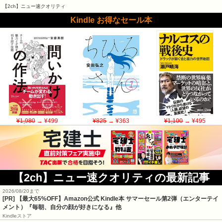
【2ch】ニュー速クオリティ
Kindle お得なセール本
¥1,980
→ ¥499
¥825
→ ¥363
¥1,100
→ ¥495
【2ch】ニュー速クオリティの最新記事
2026/08/20まで
[PR]
【最大65%OFF】Amazon公式 Kindle本 サマーセール第2弾（エンターテイ
メント）『毎朝、自分の顔が好きになる』他
Kindleストア