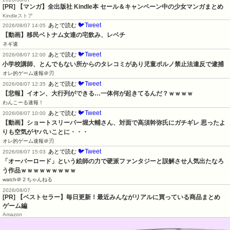
[PR] 【マンガ】全出版社 Kindle本 セール＆キャンペーン中の少女マンガまとめ
Kindleストア
🐦Tweet
あとで読む
2026/08/07 14:05
【動画】移民ベトナム女達の宅飲み、レベチ
ネギ速
🐦Tweet
あとで読む
2026/08/07 12:00
小学校講師、とんでもない所からのタレコミがあり児童ポルノ禁止法違反で逮捕
オレ的ゲーム速報＠刃
🐦Tweet
あとで読む
2026/08/07 12:35
【悲報】イオン、大行列ができる…一体何が起きてるんだ？ｗｗｗｗ
わんこーる速報！
🐦Tweet
あとで読む
2026/08/07 10:00
【動画】ショートスリーパー堀大輔さん、対面で高須幹弥氏にガチギレ 思ったよ
りも空気がヤバいことに・・・
オレ的ゲーム速報＠刃
🐦Tweet
あとで読む
2026/08/07 15:03
「オーバーロード」という絵師の力で硬派ファンタジーと誤解させ人気出たなろ
う作品ｗｗｗｗｗｗｗｗｗ
watch＠２ちゃんねる
2026/08/07
[PR] 【ベストセラー】毎日更新！最近みんながリアルに買っている商品まとめ
ゲーム編
Amazon