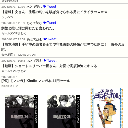
鬼女の宅配便
🐦Tweet
あとで読む
2026/08/07 11:39
【悲報】女さん、生理の匂いを嗅ぎ分けられる男にイライラ⇒ｗｗｗ
うしみつ
🐦Tweet
あとで読む
2026/08/07 11:39
宗教と推し活は同じだと言われた。
ガールズVIPまとめ
🐦Tweet
あとで読む
2026/08/07 12:52
【熊本地震】手術中の患者を全力で守る医師の映像が世界で話題に！　海外の反
応。
海外反応！ I LOVE JAPAN
🐦Tweet
あとで読む
2026/08/07 10:45
【動画】ショートスリーパー堀さん、対面で高須幹弥にキレる
ガールズVIPまとめ
2026/08/07
[PR] 【マンガ】Kindle マンガ本 11円セール
Kindleストア