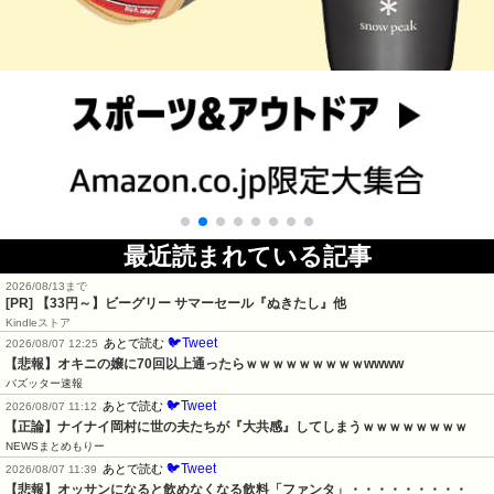
最近読まれている記事
2026/08/13まで
[PR]
【33円～】ビーグリー サマーセール『ぬきたし』他
Kindleストア
🐦Tweet
あとで読む
2026/08/07 12:25
【悲報】オキニの嬢に70回以上通ったらｗｗｗｗｗｗｗｗｗwwww
バズッター速報
🐦Tweet
あとで読む
2026/08/07 11:12
【正論】ナイナイ岡村に世の夫たちが『大共感』してしまうｗｗｗｗｗｗｗｗ
NEWSまとめもりー
🐦Tweet
あとで読む
2026/08/07 11:39
【悲報】オッサンになると飲めなくなる飲料「ファンタ」・・・・・・・・・