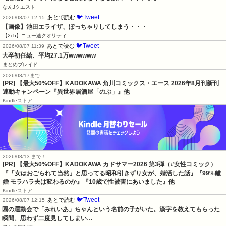
なんJクエスト
🐦Tweet
あとで読む
2026/08/07 12:15
【画像】池田エライザ、ぽっちゃりしてしまう・・・
【2ch】ニュー速クオリティ
🐦Tweet
あとで読む
2026/08/07 11:39
大卒初任給、平均27.1万wwwwww
まとめブレイド
2026/08/17まで
[PR] 【最大50%OFF】KADOKAWA 角川コミックス・エース 2026年8月刊新刊
連動キャンペーン『異世界居酒屋「のぶ」』他
Kindleストア
2026/08/13 まで！
[PR]
【最大50%OFF】KADOKAWA カドサマー2026 第3弾（#女性コミック）
『「女はおごられて当然」と思ってる昭和引きずり女が、婚活した話』『99%離
婚 モラハラ夫は変わるのか』『10歳で性被害にあいました』他
Kindleストア
🐦Tweet
あとで読む
2026/08/07 12:15
園の運動会で「みれいあ」ちゃんという名前の子がいた。漢字を教えてもらった
瞬間、思わず二度見してしまい…