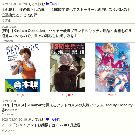
🐦Tweet
あとで読む
2026/08/07 10:20
【朗報】「ほの暮らしの庭」、100時間遊べてストーリーも面白いスタバレの上
位互換だとまじで好評
えび通
2026/08/07
[PR] 【Kitchen Collection】バイヤー厳選ブランドのキッチン用品・食器を取り
揃え…いいもので、日々の暮らしに楽しみを！
Amazon
¥1,911
¥1,887
¥884
2026/08/07
[PR] 【コスメ】Amazonで買えるアットコスメの人気アイテム Beauty Trend by
@cosme
Amazon
🐦Tweet
あとで読む
2026/08/07 10:36
アニメ「ジャイアントお嬢様」は2027年1月放送
オタク.com