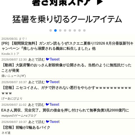
2026/08/31 まで！
[PR] 【期間限定無料】ガンガン読もうぜ!スクエニ夏祭り!!2026 8月分冊版新刊キ
ャンペーン『推しから溺愛される義妹に転生しました』他
Kindleストア
🐦Tweet
あとで読む
2026/08/07 12:30
【動画】大阪府警のおっさん射殺映像が公開される。当然のように無抵抗だった
ことが発覚
痛いニュース(ﾉ∀`)
🐦Tweet
あとで読む
2026/08/07 10:37
【悲報】ニセコイさん、ガチで許されない悪行をやらかすｗｗｗｗｗｗｗｗｗｗ
ｗｗｗ
げーあにびより
🐦Tweet
あとで読む
2026/08/07 11:02
EAさん買収、完全完了。買収の借金を押し付けられて無事負債3兆2000億円に
mutyunのゲーム+αブログ
🐦Tweet
あとで読む
2026/08/07 10:37
【悲報】前輪が2輪あるバイク
ネギ速