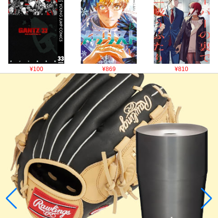
¥100
¥869
¥810