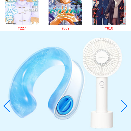
¥227
¥869
¥810