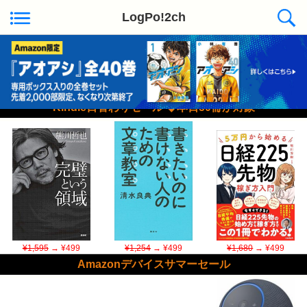
LogPo!2ch
Kindle日替わりセール ◆本日50冊が対象
¥1,595
→ ¥499
¥1,254
→ ¥499
¥1,680
→ ¥499
Amazonデバイスサマーセール