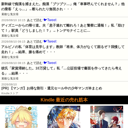
新幹線で痴漢を捕まえた。痴漢「ブツブツ…」俺「車掌呼んでくれません？」他
の乗客「えっ…」→断られたり無視され・・・
素敵な鬼女様
🐦Tweet
あとで読む
2026/08/10 10:15
ディズニーからの帰り道。夫「息子連れて離れろ！あと警察に通報！」私「助け
て！」駅員「どうしました！？」→トンデモナイことに…
素敵な鬼女様
🐦Tweet
あとで読む
2026/08/10 09:15
アルビノの私「体育は見学します」教師「将来、体力がなくて困るぞ？我慢して
走れ！」→結果、膝を痛めて・・・
素敵な鬼女様
🐦Tweet
あとで読む
2026/08/10 08:15
彼氏「家賃滞納した。10万貸して」私「…公証役場で書面を作ってきたら考え
る」→結果・・・
素敵な鬼女様
2026/08/10
[PR] 【マンガ】お得な割引・還元セール中の少年マンガ本まとめ
Kindleストア
Kindle 最近の売れ筋本