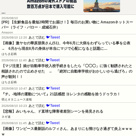
2026/08/10
[PR] 【生鮮食品を最短2時間でお届け！】毎日のお買い物に Amazonネットスー
パー（ライフ・バロー・成城石井）
Amazon
🐦Tweet
あとで読む
2026/08/10 12:20
【画像】激ヤセの華原朋美さん(51)、今年6月に大病をわずらっている事を公表　
→　6月から現在8月の身体が本当にマジで心配になると話題に…
はちま起稿
🐦Tweet
あとで読む
2026/08/10 11:40
【マジ注意】娘が自動車学校入校手続きをしたら「◯◯◯」に強く勧誘されたと
相談されたので止めさせた　→　「絶対に自動車学校がおかしいから逃げろ」の
声が殺到！！
はちま起稿
🐦Tweet
あとで読む
2026/08/10 10:47
『チ。-地球の運動について』21話感想 ヨレンタの感動を拾うドゥラカ！
萌えオタニュース速報
🐦Tweet
あとで読む
2026/08/10 10:23
【悲報】みいちゃん、ド直球な障害者差別シーンを発見される
ネギ速
🐦Tweet
あとで読む
2026/08/10 11:45
【画像】ワンピース最新話のルフィさん、あまりにも情けなさ過ぎて炎上ｗｗｗ
ｗ