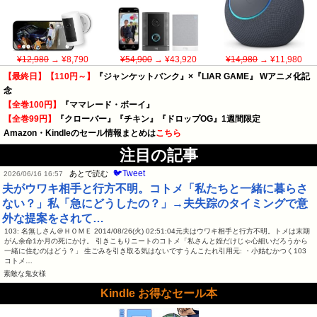
¥12,980
→ ¥8,790
¥54,900
→ ¥43,920
¥14,980
→ ¥11,980
【最終日】【110円～】
『ジャンケットバンク』×『LIAR GAME』 Wアニメ化記
念
【全巻100円】
『ママレード・ボーイ』
【全巻99円】
『クローバー』『チキン』『ドロップOG』1週間限定
Amazon・Kindleのセール情報まとめは
こちら
注目の記事
🐦Tweet
あとで読む
2026/06/16 16:57
夫がウワキ相手と行方不明。コトメ「私たちと一緒に暮らさ
ない？」私「急にどうしたの？」→夫失踪のタイミングで意
外な提案をされて…
103: 名無しさん＠ＨＯＭＥ 2014/08/26(火) 02:51:04元夫はウワキ相手と行方不明。トメは末期
がん余命1か月の死にかけ。 引きこもりニートのコトメ「私さんと姪だけじゃ心細いだろうから
一緒に住むのはどう？」 生ごみを引き取る気はないですうんこたれ引用元: ・小姑むかつく103
コトメ…
素敵な鬼女様
Kindle お得なセール本