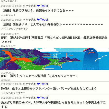
なんJクエスト
🐦Tweet
あとで読む
2026/08/10 09:00
【画像】最新のひろゆき、白髪系イケオジになるｗｗｗ
ここぴょん！
🐦Tweet
あとで読む
2026/08/10 09:00
【芸能】国生さゆり、とんでもない爆弾を投下ｗｗｗｗｗｗｗｗｗｗｗｗｗｗ
アルファルファモザイク
2026/08/19まで
[PR] 【最大50%OFF】秋田書店 「弱虫ペダル SPARE BIKE」 最新16巻発売記念
フェア!
Kindleストア
2026/08/10
[PR] 【割引】タイムセール監視所『ミネラルウォーター』
Amazon
🐦Tweet
あとで読む
2026/08/10 09:00
DeNA、山本と上茶谷をソフトバンクへ送りパリーグを終わらしてしまう
ってなんじぇですかー
🐦Tweet
あとで読む
2026/08/10 09:00
あおぎり高校のviviON、ASMR大手V事務所けもみみりふれっ！を事実上傘下に
する