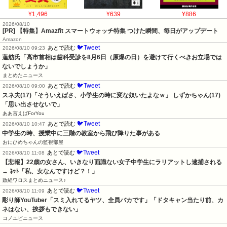
¥1,496
¥639
¥886
2026/08/10
[PR] 【特集】Amazfit スマートウォッチ特集 つけた瞬間、毎日がアップデート
Amazon
🐦Tweet
あとで読む
2026/08/10 09:23
蓮舫氏「高市首相は歯科受診を8月6日（原爆の日）を避けて行くべきお立場では
ないでしょうか」
まとめたニュース
🐦Tweet
あとで読む
2026/08/10 09:00
スネ夫(17)「そういえばさ、小学生の時に変な奴いたよなｗ」 しずかちゃん(17)
「思い出させないで」
ああ言えばForYou
🐦Tweet
あとで読む
2026/08/10 10:47
中学生の時、授業中に三階の教室から飛び降りた事がある
おにひめちゃんの監視部屋
🐦Tweet
あとで読む
2026/08/10 11:08
【悲報】22歳の女さん、いきなり面識ない女子中学生にラリアットし逮捕される 
→ ﾈｯﾄ「私、女なんですけど？！」
政経ワロスまとめニュース♪
🐦Tweet
あとで読む
2026/08/10 11:09
彫り師YouTuber「スミ入れてるヤツ、全員バカです」「ドタキャン当たり前、カ
ネはない、挨拶もできない」
コノユビニュース