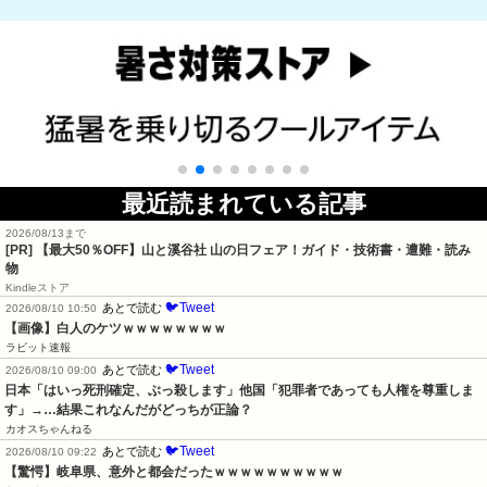
最近読まれている記事
2026/08/13まで
[PR]
【最大50％OFF】山と溪谷社 山の日フェア！ガイド・技術書・遭難・読み
物
Kindleストア
🐦Tweet
あとで読む
2026/08/10 10:50
【画像】白人のケツｗｗｗｗｗｗｗｗ
ラビット速報
🐦Tweet
あとで読む
2026/08/10 09:00
日本「はいっ死刑確定、ぶっ殺します」他国「犯罪者であっても人権を尊重しま
す」→…結果これなんだがどっちが正論？
カオスちゃんねる
🐦Tweet
あとで読む
2026/08/10 09:22
【驚愕】岐阜県、意外と都会だったｗｗｗｗｗｗｗｗｗｗ