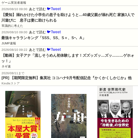
ゲーム実況者速報
🐦Tweet
あとで読む
2026/08/10 09:00
【愛知】溺れかけた小学生の息子を助けようと…40歳父親が溺れ死亡 家族3人で
川遊びに　息子は妻に助けられる
常識的に考えた
🐦Tweet
あとで読む
2026/08/10 09:00
最強キャラランキング「SSS、SS、S＋、Sｰ、A」
JUMP速報
🐦Tweet
あとで読む
2026/08/10 09:22
【動画】女子アナ「流しそうめん初体験します！ズズッズッ…ズッ………ゲホォ
ッ！」
ネギ速
2026/08/11まで
[PR] 【期間限定無料】集英社 ココハナ9月号配信記念『かくかくしかじか』他
Kindleストア