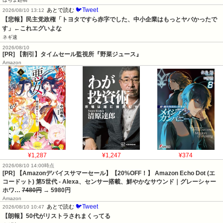
🐦Tweet
あとで読む
2026/08/10 13:12
【悲報】民主党政権「トヨタですら赤字でした、中小企業はもっとヤバかったで
す」←これエグいよな
ネギ速
2026/08/10
[PR] 【割引】タイムセール監視所『野菜ジュース』
Amazon
¥1,287
¥1,247
¥374
2026/08/10 14:00時点
[PR] 【Amazonデバイスサマーセール】【20%OFF！】 Amazon Echo Dot (エ
コードット) 第5世代 - Alexa、センサー搭載、鮮やかなサウンド｜グレーシャー
ホワ…
7480円
→ 5980円
Amazon
🐦Tweet
あとで読む
2026/08/10 10:47
【朗報】50代がリストラされまくってる