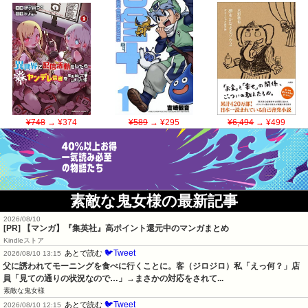
¥748
→ ¥374
¥589
→ ¥295
¥6,494
→ ¥499
素敵な鬼女様の最新記事
2026/08/10
[PR] 【マンガ】『集英社』高ポイント還元中のマンガまとめ
Kindleストア
🐦Tweet
あとで読む
2026/08/10 13:15
父に誘われてモーニングを食べに行くことに。客（ジロジロ）私「えっ何？」店
員「見ての通りの状況なので…」→まさかの対応をされて...
素敵な鬼女様
🐦Tweet
あとで読む
2026/08/10 12:15