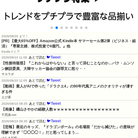
2026/08/20 まで！
[PR]
【最大65%OFF】Amazon公式 Kindle本 サマーセール第2弾（ビジネス・経
済）『専業主婦、株式投資で4億円。』他
Kindleストア
🐦Tweet
あとで読む
2026/08/10 11:08
【性接待疑惑】『これからはやらない』と言って済むことなのか…パク・ムンソ
ン解説委員、大韓サッカー協会の謝罪文に怒り・・
サカラボ
🐦Tweet
あとで読む
2026/08/10 11:05
【動画】素人がAIで作った「ドラクエ4」の90年代風アニメのクオリティが凄す
ぎる件
えび通
🐦Tweet
あとで読む
2026/08/10 08:35
【画像】磯山さやかの経験人数ｗｗｗｗｗｗｗｗｗｗｗｗｗｗｗｗｗｗ
不思議.net
🐦Tweet
あとで読む
2026/08/10 09:30
【悲報】最近のキッズ、『ドラゴンボール』の名場面「だから滅びた」の意味が
理解できず「◯◯◯◯！」だと怒ってしまう…
はちま起稿