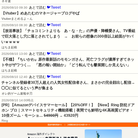
ネギ速
🐦Tweet
あとで読む
2026/08/10 09:30
【Vtuber】めあたむのマネージャーブログやば
Vtuberまとめるよ～ん
🐦Tweet
あとで読む
2026/08/10 08:30
【放送事故】「チョコミントよりも　あ・な・た」の声優・降幡愛さん、TV番組
で巨大落とし穴に落とされてしまう　→　お前らの想像の300倍以上絵面がヤバ
いｗｗｗｗ
はちま起稿
🐦Tweet
あとで読む
2026/08/10 13:00
【不穏】『ちいかわ』原作最新話のモモンガさん、死亡フラグが濃厚すぎてネッ
ト中がザワつく…　「悪の報い開始か」「どう転んでも鬱展開しか見えない」
はちま起稿
🐦Tweet
あとで読む
2026/08/10 12:40
チャンネル登録者30万人超えの人気女性配信者さん、まさかの完全顔出し配信→
◯◯に似てるという声が集まる
オレ的ゲーム速報＠刃
2026/08/10 14:00時点
[PR] 【Amazonデバイスサマーセール】【20%OFF！】 【New】Ring 防犯ドア
ホン プロ｜スマートセキュリティ機能搭載｜夜間でも鮮明な4K高画質ビデオ・
10倍ズーム・モーショ…
54900円
→ 43920円
Ring