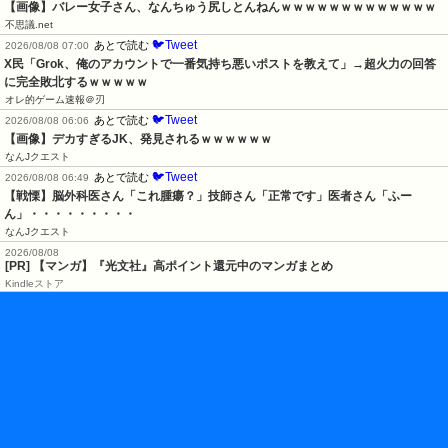
【画像】バレー女子さん、なんちゅう尻しとんねんｗｗｗｗｗｗｗｗｗｗｗｗｗ
不思議.net
🐦Tweet
あとで読む
2026/08/08 07:00
X民「Grok、俺のアカウントで一番気持ち悪いポストを教えて」→超火力の回答
に完全敗北するｗｗｗｗｗ
オレ的ゲーム速報＠刃
🐦Tweet
あとで読む
2026/08/08 06:06
【画像】デカすぎるJK、発見されるｗｗｗｗｗｗ
なんJクエスト
🐦Tweet
あとで読む
2026/08/08 06:49
【戦慄】脳外科医さん「これ腫瘍？」技師さん「正常です」医者さん「ふー
ん」・・・・・・・・・
なんJクエスト
2026/08/08
[PR] 【マンガ】『光文社』高ポイント還元中のマンガまとめ
Kindleストア