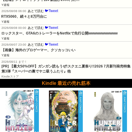
Y速報
🐦Tweet
あとで読む
2026/08/08 06:00
RTX5060、続々と8万円台に
Y速報
🐦Tweet
あとで読む
2026/08/08 00:00
ロックスター、GTA6のトレーラーをNetflixで先行公開wwwwwwwwwww
Y速報
🐦Tweet
あとで読む
2026/08/07 23:00
【画像】海外のプロゲーマー、クソカッコいい
Y速報
2026/08/11 まで！
[PR] 【最大50%OFF】ガンガン読もうぜ!スクエニ夏祭り!!2026 7月新刊発売特集
第3弾『スーパーの裏でヤニ吸うふたり』他
Kindleストア
Kindle 最近の売れ筋本