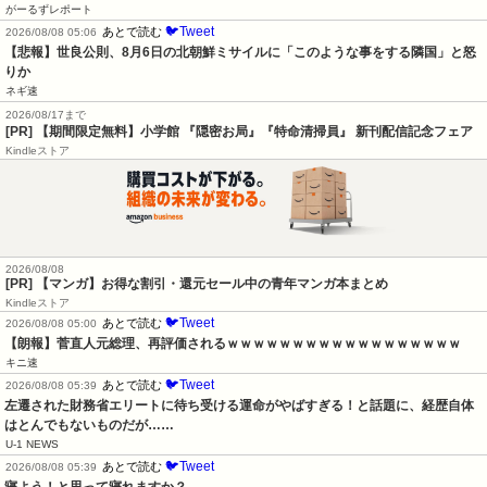
がーるずレポート
🐦Tweet
あとで読む
2026/08/08 05:06
【悲報】世良公則、8月6日の北朝鮮ミサイルに「このような事をする隣国」と怒
りか
ネギ速
2026/08/17まで
[PR] 【期間限定無料】小学館 『隠密お局』『特命清掃員』 新刊配信記念フェア
Kindleストア
2026/08/08
[PR] 【マンガ】お得な割引・還元セール中の青年マンガ本まとめ
Kindleストア
🐦Tweet
あとで読む
2026/08/08 05:00
【朗報】菅直人元総理、再評価されるｗｗｗｗｗｗｗｗｗｗｗｗｗｗｗｗｗｗ
キニ速
🐦Tweet
あとで読む
2026/08/08 05:39
左遷された財務省エリートに待ち受ける運命がやばすぎる！と話題に、経歴自体
はとんでもないものだが……
U-1 NEWS
🐦Tweet
あとで読む
2026/08/08 05:39