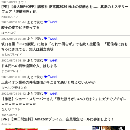
2026/08/13 まで！
[PR] 【最大50%OFF】講談社 夏電書2026 極上の謎解きを…… 真夏のミステリー
フェア『虚構推理』他
Kindleストア
🐦Tweet
あとで読む
2026/08/08 03:44
餃子の皮でピザ作ってる
はーとログ
🐦Tweet
あとで読む
2026/08/08 03:38
坂口杏里「98kg激変」に続き「ろれつ回らず」でも続く生配信…「配信者におも
ちゃにされてる」知人は懸念表明
まとめブレイド
🐦Tweet
あとで読む
2026/08/08 03:39
ドル円への日米協調介入、はじまる
まとめブレイド
🐦Tweet
あとで読む
2026/08/08 03:39
正直イオン爆発の件店舗側がそこまで悪いと思えないんやが
ガールズVIPまとめ
🐦Tweet
あとで読む
2026/08/08 03:42
【激怒】ショートスリーパーさん「寝たほうがいいのでは？」にガチでブチギレ
ｗｗｗｗｗｗｗｗｗｗ
なんJクエスト
2026/08/08
[PR] 【30日間無料】Amazonプライム…会員限定セールに参加しよう！
Amazon