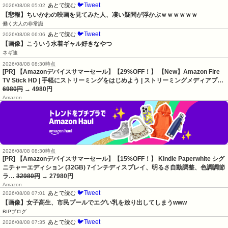
🐦Tweet
あとで読む
2026/08/08 05:02
【悲報】ちいかわの映画を見てみた人、凄い疑問が浮かぶｗｗｗｗｗｗ
働く大人の非常識
🐦Tweet
あとで読む
2026/08/08 06:06
【画像】こういう水着ギャル好きなやつ
ネギ速
2026/08/08 08:30時点
[PR] 【Amazonデバイスサマーセール】【29%OFF！】 【New】Amazon Fire
TV Stick HD | 手軽にストリーミングをはじめよう | ストリーミングメディアプ…
6980円
→ 4980円
Amazon
2026/08/08 08:30時点
[PR] 【Amazonデバイスサマーセール】【15%OFF！】 Kindle Paperwhite シグ
ニチャーエディション (32GB) 7インチディスプレイ、明るさ自動調整、色調調節
ラ…
32980円
→ 27980円
Amazon
🐦Tweet
あとで読む
2026/08/08 07:01
【画像】女子高生、市民プールでエグい乳を放り出してしまうwww
BIPブログ
🐦Tweet
あとで読む
2026/08/08 07:35