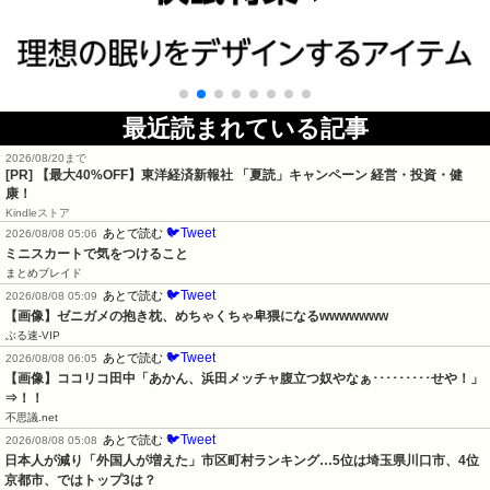
最近読まれている記事
2026/08/20まで
[PR]
【最大40%OFF】東洋経済新報社 「夏読」キャンペーン 経営・投資・健
康！
Kindleストア
🐦Tweet
あとで読む
2026/08/08 05:06
ミニスカートで気をつけること
まとめブレイド
🐦Tweet
あとで読む
2026/08/08 05:09
【画像】ゼニガメの抱き枕、めちゃくちゃ卑猥になるwwwwwww
ぶる速-VIP
🐦Tweet
あとで読む
2026/08/08 06:05
【画像】ココリコ田中「あかん、浜田メッチャ腹立つ奴やなぁ･････････せや！」
⇒！！
不思議.net
🐦Tweet
あとで読む
2026/08/08 05:08
日本人が減り「外国人が増えた」市区町村ランキング…5位は埼玉県川口市、4位
京都市、ではトップ3は？