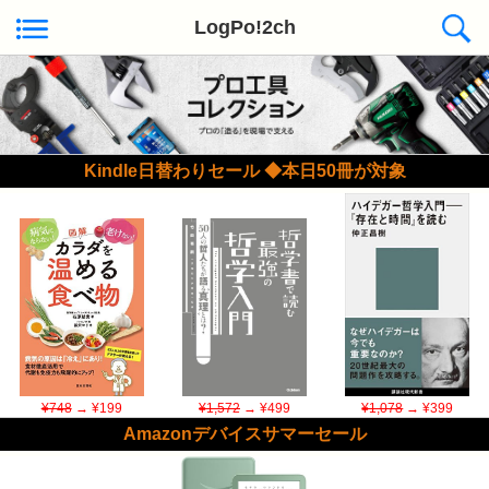
LogPo!2ch
Kindle日替わりセール ◆本日50冊が対象
¥748
→ ¥199
¥1,572
→ ¥499
¥1,078
→ ¥399
Amazonデバイスサマーセール