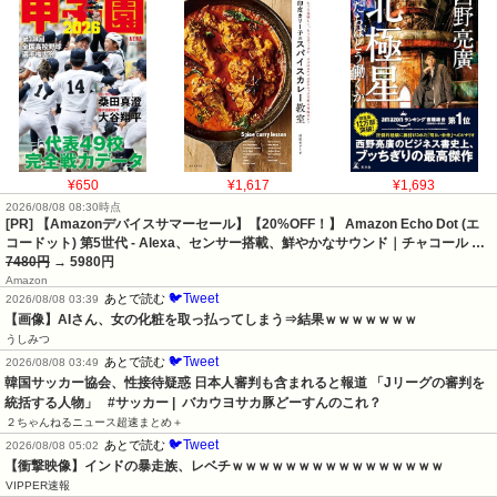
¥650
¥1,617
¥1,693
2026/08/08 08:30時点
[PR] 【Amazonデバイスサマーセール】【20%OFF！】 Amazon Echo Dot (エ
コードット) 第5世代 - Alexa、センサー搭載、鮮やかなサウンド｜チャコール …
7480円
→ 5980円
Amazon
🐦Tweet
あとで読む
2026/08/08 03:39
【画像】AIさん、女の化粧を取っ払ってしまう⇒結果ｗｗｗｗｗｗｗ
うしみつ
🐦Tweet
あとで読む
2026/08/08 03:49
韓国サッカー協会、性接待疑惑 日本人審判も含まれると報道 「Jリーグの審判を
統括する人物」   #サッカー |  バカウヨサカ豚どーすんのこれ？
２ちゃんねるニュース超速まとめ＋
🐦Tweet
あとで読む
2026/08/08 05:02
【衝撃映像】インドの暴走族、レベチｗｗｗｗｗｗｗｗｗｗｗｗｗｗｗｗ
VIPPER速報