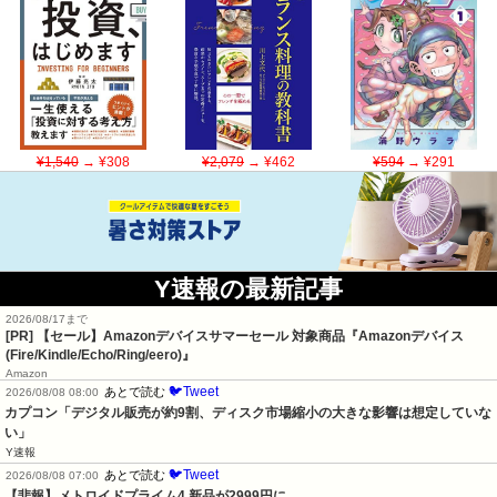
¥1,540
→ ¥308
¥2,079
→ ¥462
¥594
→ ¥291
Y速報の最新記事
2026/08/17まで
[PR]
【セール】Amazonデバイスサマーセール 対象商品『Amazonデバイス
(Fire/Kindle/Echo/Ring/eero)』
Amazon
🐦Tweet
あとで読む
2026/08/08 08:00
カプコン「デジタル販売が約9割、ディスク市場縮小の大きな影響は想定していな
い」
Y速報
🐦Tweet
あとで読む
2026/08/08 07:00
【悲報】メトロイドプライム4 新品が2999円に…