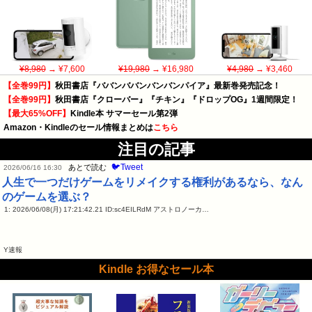
¥8,980
→ ¥7,600
¥19,980
→ ¥16,980
¥4,980
→ ¥3,460
【全巻99円】
秋田書店『ババンババンバンバンパイア』最新巻発売記念！
【全巻99円】
秋田書店『クローバー』『チキン』『ドロップOG』1週間限定！
【最大65%OFF】
Kindle本 サマーセール第2弾
Amazon・Kindleのセール情報まとめは
こちら
注目の記事
🐦Tweet
あとで読む
2026/06/16 16:30
人生で一つだけゲームをリメイクする権利があるなら、なん
のゲームを選ぶ？
1: 2026/06/08(月) 17:21:42.21 ID:sc4EILRdM アストロノーカ…
Y速報
Kindle お得なセール本