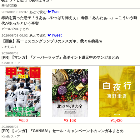
寝よう！と思って寝れますか？
基地沢直樹
🐦Tweet
あとで読む
2026/08/08 05:37
赤紙を貰った息子「うあぁ…やっぱり怖えぇ」 母親「あんたぁ…」←こういう時
代があったという事実
ガールズVIPまとめ
🐦Tweet
あとで読む
2026/08/08 06:02
【画像】高一ミスコングランプリのメスガキ、我々を挑発ｗ
いたしん！
2026/08/08
[PR] 【マンガ】『オーバーラップ』高ポイント還元中のマンガまとめ
Kindleストア
¥650
¥3,168
¥1,430
2026/08/08
[PR] 【マンガ】『GANMA!』セール・キャンペーン中のマンガ本まとめ
Kindleストア