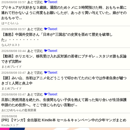
🐦Tweet
あとで読む
2026/08/08 03:57
プリキュアが大好きな３歳娘。通院のためトメに３時間預けた時、おもちゃ屋に
連れて行かないように何度もお願いしたが、あっさり買い与えていた。娘がその
おもちゃで…
はーとらいふ
🐦Tweet
あとで読む
2026/08/08 03:57
【激怒】中国外交部さん「日本が“三国志”の史実を歪めて歴史を破壊し
た」・・・・・・・・・
なんJクエスト
🐦Tweet
あとで読む
2026/08/08 03:44
【動画】ホリエモン、移民受け入れ反対派の若者にブチギレ→スタジオ誰も反論
できず沈黙w
まとめブレイド
🐦Tweet
あとで読む
2026/08/08 03:47
【謎】みい山、当初はアニメ化どうこうで叩かれてたのに今では作者自身が嘘つ
きゴミ人間と炎上中
まとめブレイド
🐦Tweet
あとで読む
2026/08/08 03:47
旦那に突然消息を絶たれ、生後間もない子供を抱えて困った知り合いが生活保護
申請のため役所へ。そこで信じられない言動が→
おにひめちゃんの監視部屋
2026/08/08
[PR] 【マンガ】全出版社 Kindle本 セール＆キャンペーン中の少年マンガまとめ
Kindleストア