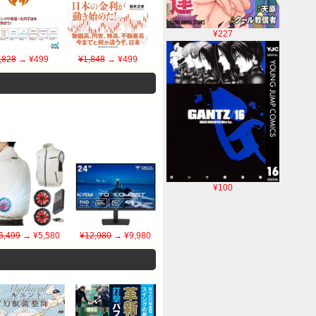
¥227
,828
→ ¥499
¥1,848
→ ¥499
¥100
6,499
→ ¥5,580
¥12,980
→ ¥9,980