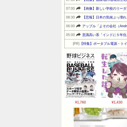
07:00
【画像】新しい学校のリーダ
06:30
【悲報】日本の気候ぶっ壊れ
06:00
アップル「よその会社（And
05:00
意識高い系「インドに５年住
[PR]
【特集】ポータブル電源・トイ
¥1,760
¥1,430