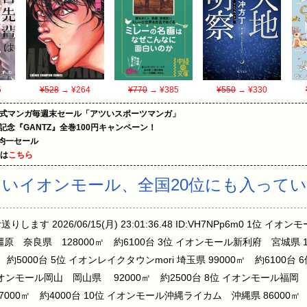
5
¥528
→ ¥264
¥770
→ ¥385
¥550
→ ¥330
on公式マンガ毎週末セール「アツいスポーツマンガ」
年記念『GANTZ』全巻100円キャンペーン！
円均一セール
めは
こちら
いイオンモール、全国20位にも入って
す 2026/06/15(月) 23:01:36.48 ID:VH7NPp6m0 1位 イ
原 奈良県 128000㎡ 約6100台 3位 イオンモール新利府 宮城県 102
 約5000台 5位 イオンレイクタウンmori 埼玉県 99000㎡ 約6100
 イオンモール岡山 岡山県 92000㎡ 約2500台 8位 イオンモール福岡 
00㎡ 約4000台 10位 イオンモール沖縄ライカム 沖縄県 86000㎡ 