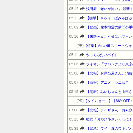
05:12
浅田舞「老いが怖い」 最新
05:11
【衝撃】きゃりーぱみゅぱみ
05:09
【動画】熊本地震の瞬間の手
05:10
【末路ｗｗ】不倫にハマった
[PR]
【特集】Amazfit スマート
05:11
やってみたいバイト
05:06
ライオン「サバンナより東京
05:06
【悲報】お弁当屋さん、消費
05:07
【悲報】アニメ「ヤニねこ」
05:15
【朗報】みいちゃんと山田さ
[PR]
【タイムセール】【66%OFF！
07:00
【悲報】ライザさん、お●ぱ
05:25
彼女「おﾁﾝﾁﾝ小さいくせに
05:39
【緊急】ワイ、真のワキガと