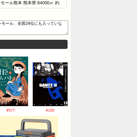
ンモール熊本 熊本県 84000㎡ 約
700台 16位 イオンモール高岡 富山
80000㎡ 約3800台 19位 イオ
台 引用元: ・…
¥577
¥100