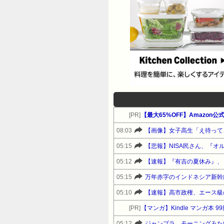
[PR]
【最大65%OFF】Amazon
08:03
【画像】女子高生「え待って
05:15
【悲報】NISA民さん、『オル
05:12
【速報】『有吉の夏休み』、
05:15
万年赤字のインドネシア新幹
05:10
[PR]
【マンガ】Kindle マンガ本 9
05:12
ジャンプラ、モーニングみた