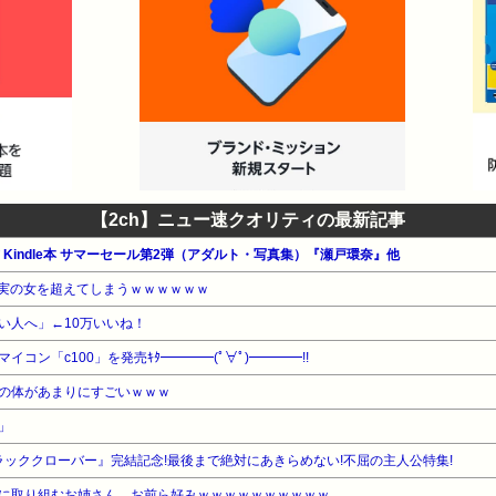
【2ch】ニュー速クオリティの最新記事
公式 Kindle本 サマーセール第2弾（アダルト・写真集）『瀬戸環奈』他
現実の女を超えてしまうｗｗｗｗｗｗ
い人へ」←10万いいね！
コン「c100」を発売ｷﾀ━━━━(ﾟ∀ﾟ)━━━━!!
の体があまりにすごいｗｗｗ
」
ラッククローバー』完結記念!最後まで絶対にあきらめない!不屈の主人公特集!
に取り組むお姉さん、お前ら好みｗｗｗｗｗｗｗｗｗｗ