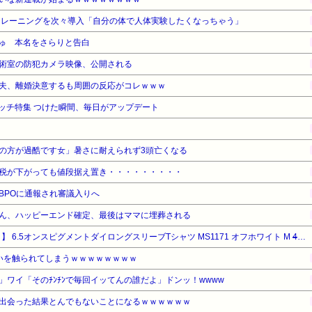
トレーニングを次々導入「自分の体で人体実験したくなっちゃう」
ゅ 本名をさらりと告白
術室の防犯カメラ映像、公開される
夫、離婚決意するも周囲の反応がコレｗｗｗ
ウォッチ特集 つけた瞬間、毎日がアップデート
の方が過酷です女」暑さに耐えられず3頭亡くなる
税が下がっても値段据え置き・・・・・・・・・
BPOに通報され審議入りへ
ん、ハッピーエンド確定、最後はママに埋葬される
】 6.5オンスピグメントダイロングスリーブTシャツ MS1171 オフホワイト M
4345円
いを触られてしまうｗｗｗｗｗｗｗｗ
！」ワイ「そのﾁﾝﾁﾝで毎回イッてんの誰だよ」ドンッ！wwww
出会った結果とんでもないことになるｗｗｗｗｗｗ