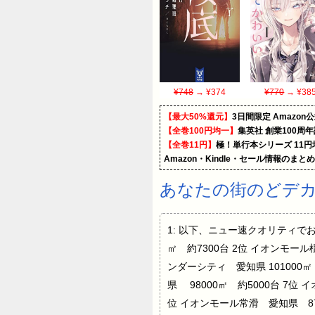
¥748
→ ¥374
¥770
→ ¥38
【最大50%還元】
3日間限定 Amaz
【全巻100円均一】
集英社 創業100周
【全巻11円】
極！単行本シリーズ 11
Amazon・Kindle・セール情報のまと
あなたの街のどデカ
1: 以下、ニュー速クオリティでお送りしま
㎡ 約7300台 2位 イオンモール橿
ンダーシティ 愛知県 101000㎡
県 98000㎡ 約5000台 7位
位 イオンモール常滑 愛知県 870