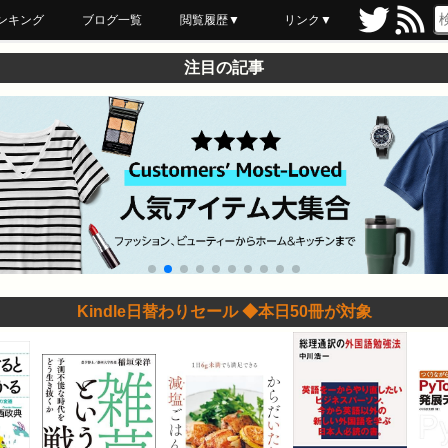
ンキング
ブログ一覧
閲覧履歴▼
リンク▼
ブックマーク
最近読んだ
あとで読む
ネットスーパー
飲食店舗用品
セール情報
注目の記事
Kindle日替わりセール ◆本日50冊が対象