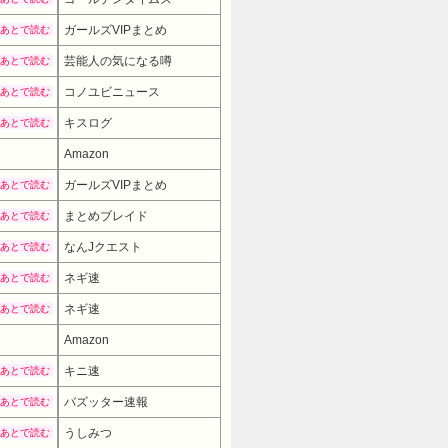
ガールズVIPまとめ
あとで読む
芸能人の気になる噂
あとで読む
コノユビニュース
あとで読む
キスログ
あとで読む
Amazon
ガールズVIPまとめ
あとで読む
まとめブレイド
あとで読む
なんJクエスト
あとで読む
ネギ速
あとで読む
ネギ速
あとで読む
→ 1476円 （10:30時点）
Amazon
キニ速
あとで読む
バズッター速報
あとで読む
うしみつ
あとで読む