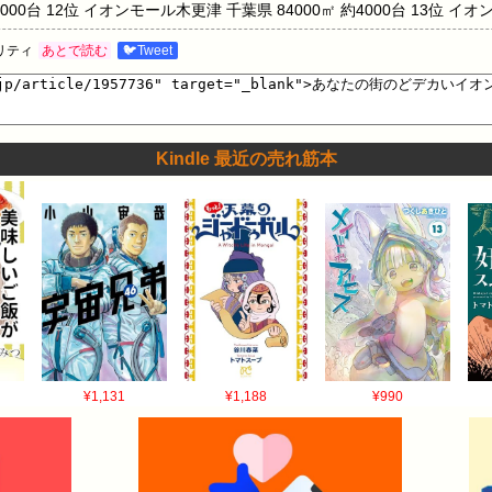
000台 12位 イオンモール木更津 千葉県 84000㎡ 約4000台 13位 イオ
崎県 84000㎡ 約4300台 15位 イオンモール倉敷 岡山県 83000㎡ 約4
リティ
あとで読む
🐦Tweet
イオンモール名取 宮城県 80000㎡ 約4500台 18位 イオンモール筑紫野 福岡県 
5000台 20位 イオンモール千葉ニュータウン 千葉県 79000㎡ 約4000
Kindle 最近の売れ筋本
¥1,131
¥1,188
¥990