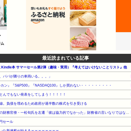
最近読まれている記事
公式 Kindle本 サマーセール第2弾（趣味・実用）『考えてはいけないことリスト』他
、パパが隣りの車両いる。。。」
カン』『S&P500』『NASDAQ100』しか買わない・・・・・・・・・
とんでもない発表をしてしまう！！！！！
線。負債を埋めるため政府が過半数の株式を引き受ける
【速報】高市政権、エース級の財務官僚・一松旬氏を左遷「彼は協力的でなかった」財務省の言いなりではないことが判明
9円セール
いな新連載が始まるｗｗｗｗｗｗｗｗ