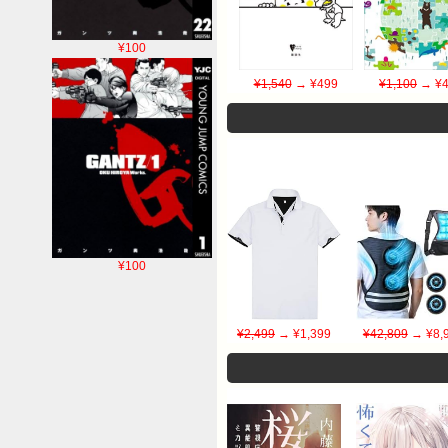
¥100
¥1,540
→ ¥499
¥1,100
→ ¥4
¥100
¥2,499
→ ¥1,399
¥42,809
→ ¥8,