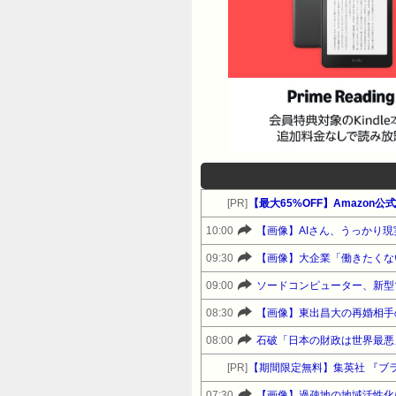
[PR]
【最大65%OFF】Amazon
10:00
【画像】AIさん、うっかり
09:30
【画像】大企業「働きたくな
09:00
ソードコンピューター、新型マイ
08:30
【画像】東出昌大の再婚相手
08:00
石破「日本の財政は世界最悪
[PR]
【期間限定無料】集英社 『ブ
07:30
【画像】過疎地の地域活性化