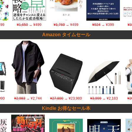
99
¥1,650
→ ¥499
¥1,760
→ ¥499
¥924
→ ¥399
¥3
Amazon タイムセール
990
¥2,983
→ ¥2,744
¥27,800
→ ¥23,980
¥3,999
→ ¥2,183
¥2
Kindle お得なセール本