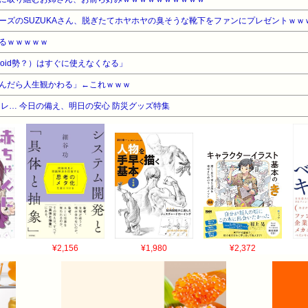
ーズのSUZUKAさん、脱ぎたてホヤホヤの臭そうな靴下をファンにプレゼントｗｗ
るｗｗｗｗｗ
roid勢？）はすぐに使えなくなる」
んだら人生観かわる」←これｗｗｗ
レ… 今日の備え、明日の安心 防災グッズ特集
¥2,156
¥1,980
¥2,372