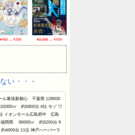
¥792
→ ¥396
¥2,200
→ ¥499
いない・・・
オンモール幕張新都心 千葉県 128000
000㎡ 約5800台 4位 モゾ ワ
台 6位 イオンモール広島府中 広島
福岡県 90000㎡ 約5200台 9
約4000台 11位 神戸ハーバーラ