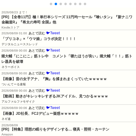
2026/08/23 まで！
[PR]
【全巻11円】極！単行本シリーズ 11円均一セール『喰いタン』『新ナニワ
金融道R』『将太の寿司 全国』他
Kindleストア
🐦Tweet
あとで読む
2026/08/09 01:00
「プリコネ」×「ウマ娘」コラボ決定！！！！
デジタルニューススレッド
🐦Tweet
あとで読む
2026/08/09 00:00
堀大輔「にこにこ」筋トレ中　コメント「寝たほうが良い」堀大輔「！！」筋ト
レ器具を破壊
ネラーボイス
🐦Tweet
あとで読む
2026/08/09 00:00
【画像】昔の女子アナ、『胸』を揉まれまくっていたｗｗｗｗｗ
ついんてーる速報
🐦Tweet
あとで読む
2026/08/09 00:00
【動画】動きがキレッキレすぎるJKアイドル、見つかるｗｗｗｗ
アルファルファモザイク
🐦Tweet
あとで読む
2026/08/09 00:06
【画像】JD社長、FC2デビュー疑惑ｗｗｗｗｗ
ネギ速
2026/08/09
[PR] 【特集】理想の眠りをデザインする… 寝具・照明・カーテン
Amazon