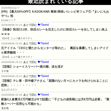
最近読まれている記事
2026/08/13まで
[PR] 【最大50%OFF】KADOKAWA 簡単!美味い!レシピ本フェア①『まいにちお
やつ』他
Kindleストア
🐦Tweet
あとで読む
2026/08/08 22:15
【画像】快活CLUB、快活カレーを注文したのに快活カレーを出してしまい炎上
ｗｗｗ
【2ch】ニュー速クオリティ
🐦Tweet
あとで読む
2026/08/08 23:45
元アイドル「CEOと寝たからセンターが取れた」　裏話を暴露してしまいアイド
ル業界騒然・・・
【2ch】ニュー速クオリティ
🐦Tweet
あとで読む
2026/08/08 23:12
【悲報】ショートスリーパー堀大輔、涙を流す
ネギ速
🐦Tweet
あとで読む
2026/08/08 23:12
【悲報】テレ東・田中瞳アナさん「面識のない方々にカメラを向けられることに
恐怖」・・・・・・・・・
なんJクエスト
🐦Tweet
あとで読む
2026/08/08 22:39
家族4人食費月2万円献立がXで話題に「子どもの成長期には月8万円は必要」「業
務スーパー活用なら可能かも」
鬼女梅