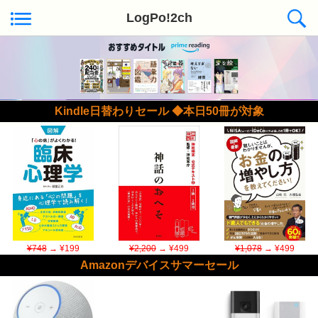
LogPo!2ch
Kindle日替わりセール ◆本日50冊が対象
¥748
→ ¥199
¥2,200
→ ¥499
¥1,078
→ ¥499
Amazonデバイスサマーセール