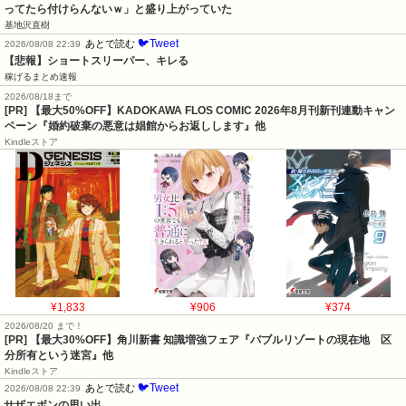
ってたら付けらんないｗ」と盛り上がっていた
基地沢直樹
🐦Tweet
あとで読む
2026/08/08 22:39
【悲報】ショートスリーパー、キレる
稼げるまとめ速報
2026/08/18まで
[PR] 【最大50%OFF】KADOKAWA FLOS COMIC 2026年8月刊新刊連動キャン
ペーン『婚約破棄の悪意は娼館からお返しします』他
Kindleストア
¥1,833
¥906
¥374
2026/08/20 まで！
[PR]
【最大30%OFF】角川新書 知識増強フェア『バブルリゾートの現在地 区
分所有という迷宮』他
Kindleストア
🐦Tweet
あとで読む
2026/08/08 22:39
サザエボンの思い出