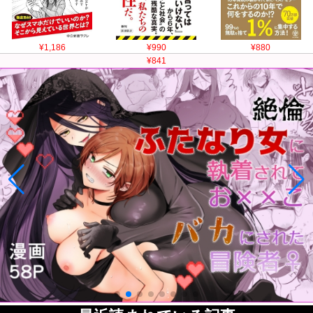
¥1,186
¥990
¥880
¥841