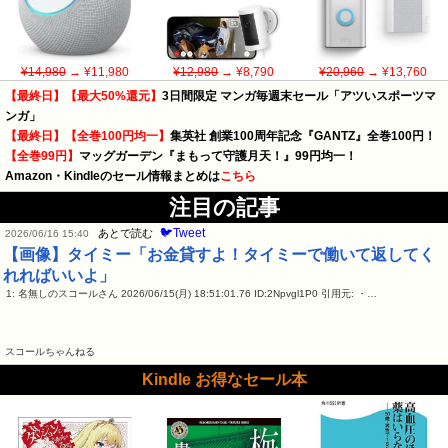
¥14,980
→ ¥11,980
¥12,980
→ ¥8,790
¥20,960
→ ¥13,760
【最終日】【最大50%還元】
3日間限定 マンガ毎週末セール「アツいスポーツマ
ンガ」
【最終日】【全巻100円均一】
集英社 創業100周年記念『GANTZ』全巻100円！
【全巻99円】
マッグガーデン『まもって守護月天！』99円均一！
Amazon・Kindleのセール情報まとめは
こちら
注目の記事
🐦Tweet
あとで読む
2026/06/16 15:40
【画像】タイミー「お金貸すよ！タイミーで働いて返してく
れればいいよ」
1: 名無しのスコールさん 2026/06/15(月) 18:51:01.76 ID:2Npvgl1P0 引用元: ・…
スコールちゃんねる
Kindle お得なセール本