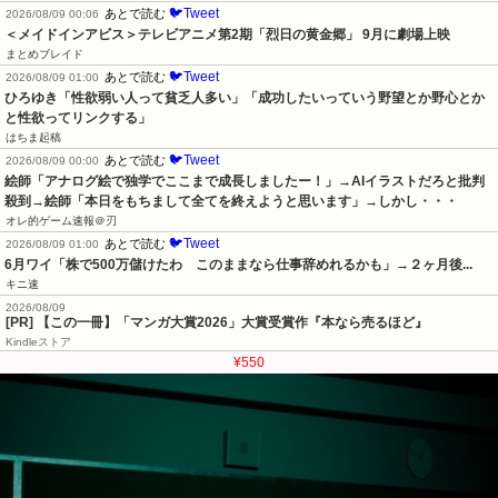
🐦Tweet
あとで読む
2026/08/09 00:06
＜メイドインアビス＞テレビアニメ第2期「烈日の黄金郷」 9月に劇場上映
まとめブレイド
🐦Tweet
あとで読む
2026/08/09 01:00
ひろゆき「性欲弱い人って貧乏人多い」「成功したいっていう野望とか野心とか
と性欲ってリンクする」
はちま起稿
🐦Tweet
あとで読む
2026/08/09 00:00
絵師「アナログ絵で独学でここまで成長しましたー！」→AIイラストだろと批判
殺到→絵師「本日をもちまして全てを終えようと思います」→しかし・・・
オレ的ゲーム速報＠刃
🐦Tweet
あとで読む
2026/08/09 01:00
6月ワイ「株で500万儲けたわ　このままなら仕事辞めれるかも」→２ヶ月後...
キニ速
2026/08/09
[PR] 【この一冊】「マンガ大賞2026」大賞受賞作『本なら売るほど』
Kindleストア
¥550