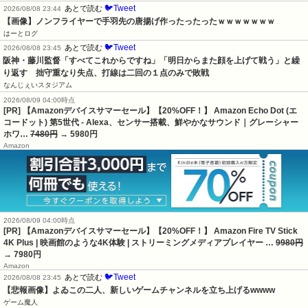
🐦Tweet
あとで読む
2026/08/08 23:44
【画像】ノンフライヤーで手羽先の唐揚げ作ったったったｗｗｗｗｗｗｗ
はーとログ
🐦Tweet
あとで読む
2026/08/08 23:45
阪神・藤川監督「すべてこれからですね」「明日からまた顔を上げて戦う」と繰
り返す　拙守重なり失点、打線は二回の１点のみで敗戦
なんじぇいスタジアム
2026/08/09 04:00時点
[PR] 【Amazonデバイスサマーセール】【20%OFF！】 Amazon Echo Dot (エ
コードット) 第5世代 - Alexa、センサー搭載、鮮やかなサウンド｜グレーシャー
ホワ…
7480円
→ 5980円
Amazon
2026/08/09 04:00時点
[PR] 【Amazonデバイスサマーセール】【20%OFF！】 Amazon Fire TV Stick
4K Plus | 映画館のような4K体験 | ストリーミングメディアプレイヤー …
9980円
→ 7980円
Amazon
🐦Tweet
あとで読む
2026/08/08 23:45
【悲報画像】よゐこの二人、新しいゲームチャンネルを立ち上げるwwww
ゲーム魔人