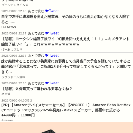
ゴールデンタイムズ
🐦Tweet
あとで読む
2026/08/08 22:40
自宅で左手に違和感を覚えた開業医、その日のうちに両足が動かなくなり入院す
ると……
U-1 NEWS
🐦Tweet
あとで読む
2026/08/08 22:37
【悲報】ヨークシン編読了後ワイ「幻影旅団つええええ！！！」→キメラアント
編読了後ワイ「」←これｗｗｗｗｗｗｗｗｗｗｗ
げーあにびより
🐦Tweet
あとで読む
2026/08/08 22:37
妹が結婚することになり義実家にお邪魔して出発当日の予定を話していた すると
義兄嫁が「北海道って、ご祝儀1万8千円って指定してくるんだって？」 と聞いて
きて…
ラブラドール速報
🐦Tweet
あとで読む
2026/08/08 22:36
【悲報】久保建英って嫌われる要素なくね？
ネギ速
2026/08/09 04:00時点
[PR] 【Amazonデバイスサマーセール】【20%OFF！】 Amazon Echo Dot Max
(エコードットマックス)(2025年発売) - Alexaスピーカー、部屋中に広がる…
14980円
→ 11980円
Amazon