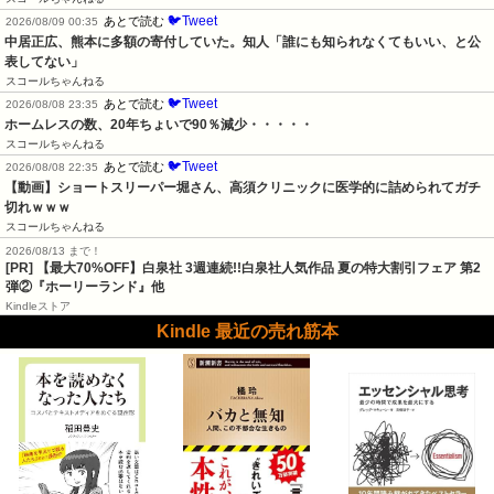
🐦Tweet
あとで読む
2026/08/09 00:35
中居正広、熊本に多額の寄付していた。知人「誰にも知られなくてもいい、と公
表してない」
スコールちゃんねる
🐦Tweet
あとで読む
2026/08/08 23:35
ホームレスの数、20年ちょいで90％減少・・・・・
スコールちゃんねる
🐦Tweet
あとで読む
2026/08/08 22:35
【動画】ショートスリーパー堀さん、高須クリニックに医学的に詰められてガチ
切れｗｗｗ
スコールちゃんねる
2026/08/13 まで！
[PR]
【最大70%OFF】白泉社 3週連続!!白泉社人気作品 夏の特大割引フェア 第2
弾②『ホーリーランド』他
Kindleストア
Kindle 最近の売れ筋本