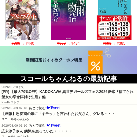
¥880
→ ¥440
¥968
→ ¥484
¥693
→ ¥385
スコールちゃんねるの最新記事
2026/08/20まで
[PR] 【最大70%OFF】KADOKAWA 異世界ガールズフェス2026夏⑤『捨てられ
聖女の幸せ餌付け生活』他
Kindleストア
🐦Tweet
あとで読む
2026/08/09 02:10
【画像】思春期の娘に「キモッ」と言われたお父さん、グレる・・・
スコールちゃんねる
🐦Tweet
あとで読む
2026/08/09 01:10
広末涼子さん 病気を患っていた・・・・・
スコールちゃんねる