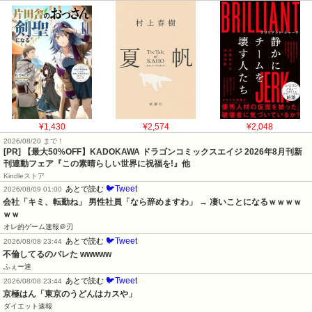
¥1,430
¥2,574
¥2,048
2026/08/20 まで！
[PR] 【最大50%OFF】KADOKAWA ドラゴンコミックスエイジ 2026年8月刊新
刊連動フェア『この素晴らしい世界に祝福を!』他
Kindleストア
🐦Tweet
あとで読む
2026/08/09 01:00
会社「キミ、転勤ね」 男性社員「なら辞めますわ」 → 凄いことになるｗｗｗｗ
ｗｗ
オレ的ゲーム速報＠刃
🐦Tweet
あとで読む
2026/08/08 23:44
不倫してるのバレた wwwww
ふぇー速
🐦Tweet
あとで読む
2026/08/08 23:44
京極はん「東京のうどんはカスや」
ダイエット速報