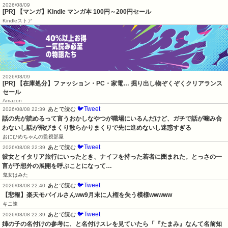
2026/08/09
[PR] 【マンガ】Kindle マンガ本 100円～200円セール
Kindleストア
2026/08/09
[PR] 【在庫処分】ファッション・PC・家電… 掘り出し物ぞくぞくクリアランス
セール
Amazon
🐦Tweet
あとで読む
2026/08/08 22:39
話の先が読めるって言うおかしなやつが職場にいるんだけど、ガチで話が噛み合
わないし話が飛びまくり散らかりまくりで先に進めないし迷惑すぎる
おにひめちゃんの監視部屋
🐦Tweet
あとで読む
2026/08/08 22:39
彼女とイタリア旅行にいったとき、ナイフを持った若者に囲まれた。とっさの一
言が予想外の展開を呼ぶことになって…
鬼女はみた
🐦Tweet
あとで読む
2026/08/08 22:40
【悲報】楽天モバイルさんww9月末に人権を失う模様wwwww
キニ速
🐦Tweet
あとで読む
2026/08/08 22:39
姉の子の名付けの参考に、と名付けスレを見ていたら「『たまみ』なんて名前知