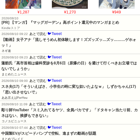
¥1,287
¥1,270
¥949
2026/08/10
[PR] 【マンガ】『マッグガーデン』高ポイント還元中のマンガまとめ
Kindleストア
🐦Tweet
あとで読む
2026/08/10 09:22
【動画】女子アナ「流しそうめん初体験します！ズズッズッ…ズッ………ゲホォ
ッ！」
ネギ速
🐦Tweet
あとで読む
2026/08/10 09:23
蓮舫氏「高市首相は歯科受診を8月6日（原爆の日）を避けて行くべきお立場では
ないでしょうか」
まとめたニュース
🐦Tweet
あとで読む
2026/08/10 09:00
スネ夫(17)「そういえばさ、小学生の時に変な奴いたよなｗ」 しずかちゃん(17)
「思い出させないで」
ああ言えばForYou
🐦Tweet
あとで読む
2026/08/10 11:09
彫り師YouTuber「スミ入れてるヤツ、全員バカです」「ドタキャン当たり前、カ
ネはない、挨拶もできない」
コノユビニュース
🐦Tweet
あとで読む
2026/08/10 07:44
中国製EVがスピードバンプで空転、進まずの動画が話題
まとめブレイド