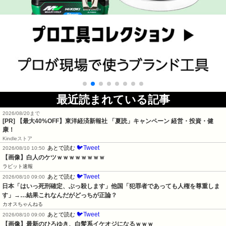
最近読まれている記事
2026/08/20まで
[PR]
【最大40%OFF】東洋経済新報社 「夏読」キャンペーン 経営・投資・健
康！
Kindleストア
🐦Tweet
あとで読む
2026/08/10 10:50
【画像】白人のケツｗｗｗｗｗｗｗｗ
ラビット速報
🐦Tweet
あとで読む
2026/08/10 09:00
日本「はいっ死刑確定、ぶっ殺します」他国「犯罪者であっても人権を尊重しま
す」→…結果これなんだがどっちが正論？
カオスちゃんねる
🐦Tweet
あとで読む
2026/08/10 09:00
【画像】最新のひろゆき、白髪系イケオジになるｗｗｗ