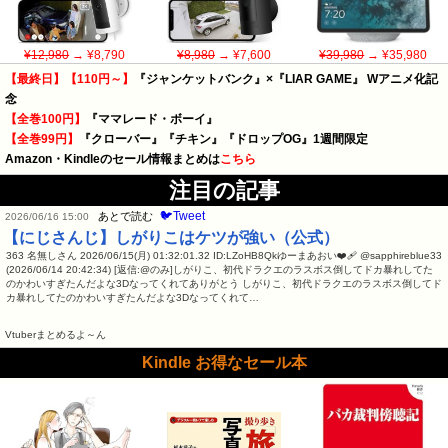
¥12,980
→ ¥8,790
¥8,980
→ ¥7,600
¥39,980
→ ¥35,980
【最終日】【110円～】
『ジャンケットバンク』×『LIAR GAME』 Wアニメ化記
念
【全巻100円】
『ママレード・ボーイ』
【全巻99円】
『クローバー』『チキン』『ドロップOG』1週間限定
Amazon・Kindleのセール情報まとめは
こちら
注目の記事
🐦Tweet
あとで読む
2026/06/16 15:00
【にじさんじ】しがりこはケツが強い（公式）
363 名無しさん 2026/06/15(月) 01:32:01.32 ID:LZoHB8Qkゆーまあおい❤️‍🩹 @sapphireblue33
(2026/06/14 20:42:34) [返信:@のみ]しがりこ、初代ドラクエのラスボス倒してドカ暴れしてた
のかわいすぎたんだよな3Dなってくれてありがとう しがりこ、初代ドラクエのラスボス倒してド
カ暴れしてたのかわいすぎたんだよな3Dなってくれて…
Vtuberまとめるよ～ん
Kindle お得なセール本