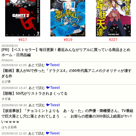
¥617
¥819
¥227
2026/08/10
[PR] 【ベストセラー】毎日更新！最近みんながリアルに買っている商品まとめ
ホーム・日用品編
Amazon
🐦Tweet
あとで読む
2026/08/10 11:05
【動画】素人がAIで作った「ドラクエ4」の90年代風アニメのクオリティが凄す
ぎる件
えび通
🐦Tweet
あとで読む
2026/08/10 10:47
【朗報】50代がリストラされまくってる
ネギ速
🐦Tweet
あとで読む
2026/08/10 08:30
【放送事故】「チョコミントよりも　あ・な・た」の声優・降幡愛さん、TV番組
で巨大落とし穴に落とされてしまう　→　お前らの想像の300倍以上絵面がヤバ
いｗｗｗｗ
はちま起稿
🐦Tweet
あとで読む
2026/08/10 11:40