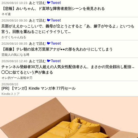
🐦Tweet
あとで読む
2026/08/10 10:23
【悲報】みいちゃん、ド直球な障害者差別シーンを発見される
ネギ速
🐦Tweet
あとで読む
2026/08/10 09:30
旦那がええかっこしいで、義母が立とうとすると「あ、嫁子がやるよ」といつも
言う。回数を重ねるごとにイライラして...
かぞくちゃんねる
🐦Tweet
あとで読む
2026/08/10 08:35
【画像】テレ朝の並木万里菜アナが●●の形を丸わかりにしてしまう
芸能人の気になる噂
🐦Tweet
あとで読む
2026/08/10 12:40
チャンネル登録者30万人超えの人気女性配信者さん、まさかの完全顔出し配信→
◯◯に似てるという声が集まる
オレ的ゲーム速報＠刃
2026/08/10
[PR] 【マンガ】Kindle マンガ本 77円セール
Kindleストア