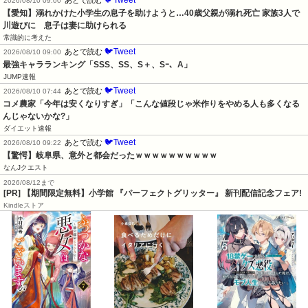
2026/08/10 09:00
【愛知】溺れかけた小学生の息子を助けようと…40歳父親が溺れ死亡 家族3人で
川遊びに　息子は妻に助けられる
常識的に考えた
🐦Tweet
あとで読む
2026/08/10 09:00
最強キャラランキング「SSS、SS、S＋、Sｰ、A」
JUMP速報
🐦Tweet
あとで読む
2026/08/10 07:44
コメ農家「今年は安くなりすぎ」「こんな値段じゃ米作りをやめる人も多くなる
んじゃないかな?」
ダイエット速報
🐦Tweet
あとで読む
2026/08/10 09:22
【驚愕】岐阜県、意外と都会だったｗｗｗｗｗｗｗｗｗｗ
なんJクエスト
2026/08/12まで
[PR] 【期間限定無料】小学館 『パーフェクトグリッター』 新刊配信記念フェア!
Kindleストア