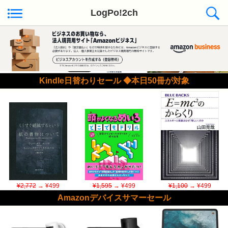
LogPo!2ch
Kindle日替わりセール ◆本日50冊が対象
¥2,772
→ ¥499
¥1,595
→ ¥499
¥1,100
→ ¥499
Amazonデバイスサマーセール