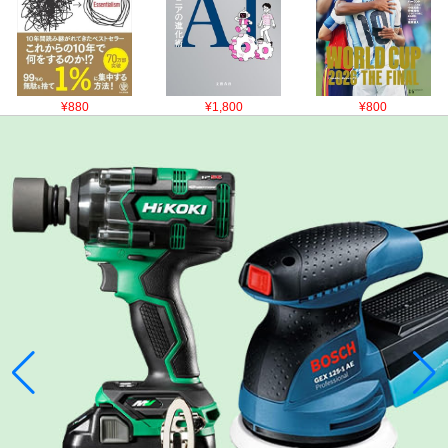
¥880
¥1,800
¥800