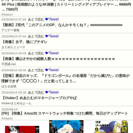
4K Plus | 映画館のような4K体験 | ストリーミングメディアプレイヤー …
9980円
→ 7980円
Amazon
🐦Tweet
あとで読む
2026/08/10 07:45
【動画】Z世代「このアニメのOP、なんかキモくね？」wwwwwwwwwwww
アニゲー速報
🐦Tweet
あとで読む
2026/08/10 07:44
【画像】女子、陰にブチギレ
まとめたニュース
🐦Tweet
あとで読む
2026/08/10 08:35
【画像】磯山さやかの経験人数ｗｗｗｗｗｗｗｗｗｗｗｗｗｗｗｗｗｗ
不思議.net
🐦Tweet
あとで読む
2026/08/10 09:30
【悲報】最近のキッズ、『ドラゴンボール』の名場面「だから滅びた」の意味が
理解できず「◯◯◯◯！」だと怒ってしまう…
はちま起稿
🐦Tweet
あとで読む
2026/08/10 09:30
【Vtuber】めあたむのマネージャーブログやば
Vtuberまとめるよ～ん
2026/08/10
[PR] 【特集】Amazfit スマートウォッチ特集 つけた瞬間、毎日がアップデート
Amazon