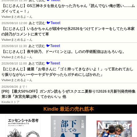
2026/08/10 12:30
【にじさんじ】GS三神ネタを拾えなかった力ちゃん「読んでない俺が悪い……ム
ズイってぇ～！」
Vtuberまとめるよ～ん
🐦Tweet
あとで読む
2026/08/10 12:00
【にじさんじ】いるかちゃんが頭冷やせ氷2026をつけてドンキーをしてたら本家
の詩乃がコメントに来てて草
Vtuberまとめるよ～ん
🐦Tweet
あとで読む
2026/08/10 11:30
【にじさんじ】夜牛詩乃、ドーパミンとは。しのの学術配信はおもろいな。
Vtuberまとめるよ～ん
🐦Tweet
あとで読む
2026/08/10 11:00
【にじさんじ】健屋「お母さんに「ゴミ持ってきなさいよ！」って言われておし
り振りながらいーやーヤダヤダやったらガチめにしばかれた」
Vtuberまとめるよ～ん
2026/08/26 まで！
[PR] 【最大50%OFF】ガンガン読もうぜ!スクエニ夏祭り!!2026 8月新刊発売特集
第1弾『灰宮先輩は怖くてかわいい』他
Kindleストア
Kindle 最近の売れ筋本