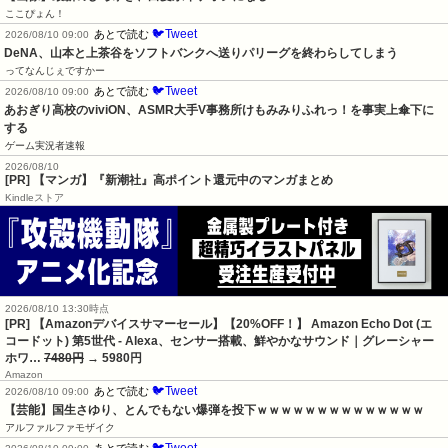
ここぴょん！
🐦Tweet
あとで読む
2026/08/10 09:00
DeNA、山本と上茶谷をソフトバンクへ送りパリーグを終わらしてしまう
ってなんじぇですかー
🐦Tweet
あとで読む
2026/08/10 09:00
あおぎり高校のviviON、ASMR大手V事務所けもみみりふれっ！を事実上傘下に
する
ゲーム実況者速報
2026/08/10
[PR] 【マンガ】『新潮社』高ポイント還元中のマンガまとめ
Kindleストア
2026/08/10 13:30時点
[PR] 【Amazonデバイスサマーセール】【20%OFF！】 Amazon Echo Dot (エ
コードット) 第5世代 - Alexa、センサー搭載、鮮やかなサウンド｜グレーシャー
ホワ…
7480円
→ 5980円
Amazon
🐦Tweet
あとで読む
2026/08/10 09:00
【芸能】国生さゆり、とんでもない爆弾を投下ｗｗｗｗｗｗｗｗｗｗｗｗｗｗ
アルファルファモザイク
🐦Tweet
あとで読む