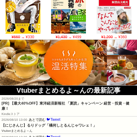
¥660
→ ¥330
¥1,430
→ ¥499
¥1,200
→ ¥360
Vtuberまとめるよ～んの最新記事
2026/08/20まで
[PR]
【最大40%OFF】東洋経済新報社 「夏読」キャンペーン 経営・投資・健
康！
Kindleストア
🐦Tweet
あとで読む
2026/08/10 13:00
【にじさんじ】るりドッグ「橘何しとるんじゃワレェ！」
Vtuberまとめるよ～ん
🐦Tweet
あとで読む