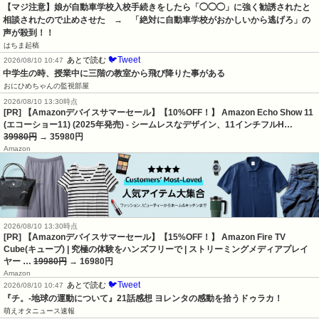
【マジ注意】娘が自動車学校入校手続きをしたら「◯◯◯」に強く勧誘されたと
相談されたので止めさせた　→　「絶対に自動車学校がおかしいから逃げろ」の
声が殺到！！
はちま起稿
🐦Tweet
あとで読む
2026/08/10 10:47
中学生の時、授業中に三階の教室から飛び降りた事がある
おにひめちゃんの監視部屋
2026/08/10 13:30時点
[PR] 【Amazonデバイスサマーセール】【10%OFF！】 Amazon Echo Show 11
(エコーショー11) (2025年発売) - シームレスなデザイン、11インチフルH…
39980円
→ 35980円
Amazon
2026/08/10 13:30時点
[PR] 【Amazonデバイスサマーセール】【15%OFF！】 Amazon Fire TV
Cube(キューブ) | 究極の体験をハンズフリーで | ストリーミングメディアプレイ
ヤー …
19980円
→ 16980円
Amazon
🐦Tweet
あとで読む
2026/08/10 10:47
『チ。-地球の運動について』21話感想 ヨレンタの感動を拾うドゥラカ！
萌えオタニュース速報