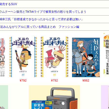
発売するSUV
ムクーヘン販売とTikTokライブで被害女性の怒りを買ってしまう
嶋幸三氏「目標達成できなかったからと言って消す必要は無い」
最近みんながリアルに買っている商品まとめ ファッション編
¥792
¥792
¥862