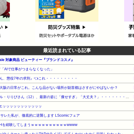
最近読まれている記事
le 対象商品 ビューティー『ブランドコスメ』
ニア「AIで仕事がつまらなくなった」
ん、懲役7年の求刑』👈これ・・・・・・・・・
大阪の日常がこれ。こんな品がない場所が副首都はさすがにやばないか？
【衝撃】小学生姫ギャルモデル・りりぴさん（12）、最新の姿に「痩せすぎ」「大丈夫？」・・・・・・・・・
生足エッッッッッッッッッッッ
A サレた私が、徹底的に逆襲します LScomicフェア
Hを経験してしまうｗｗｗｗｗｗｗｗｗｗwwww