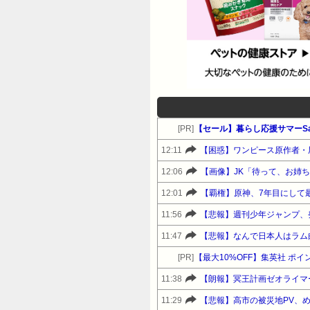
[PR]
【セール】暮らし応援サマーSa
12:11
【困惑】ワンピース原作者・
12:06
【画像】JK「待って、お姉
12:01
【覇権】原神、7年目にして
11:56
【悲報】週刊少年ジャンプ、発
11:47
【悲報】なんで日本人はラム
[PR]
【最大10%OFF】集英社 
11:38
【朗報】冥王計画ゼオライマ
11:29
【悲報】高市の被災地PV、