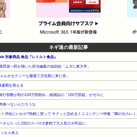
ネギ速の最新記事
le 対象商品 食品『レトルト食品』
尾田栄一郎が描いた担当編集の似顔絵「ムダに東大卒」
ちゃんがセクシーな服着て文化祭に来た笑」
最盛期を迎える
行部数が初の100万部割れ…紙雑誌の「100万部超」がゼロに
肉食べないんだろうな
ポイント消化にいかが?気軽に買って サクッと読めるミニコンテンツ特集『隣の元カレ
ーさんたった2回のスパロボ参戦で大人気ロボ作品に
めっちゃ炎上