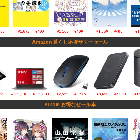
99
¥1,672
→ ¥499
¥1,100
→ ¥499
¥1,650
→ ¥499
¥1
Amazon 暮らし応援サマーセール
28
¥139,900
→ ¥119,800
¥2,599
→ ¥1,575
¥8,490
→ ¥6,990
¥1
Kindle お得なセール本