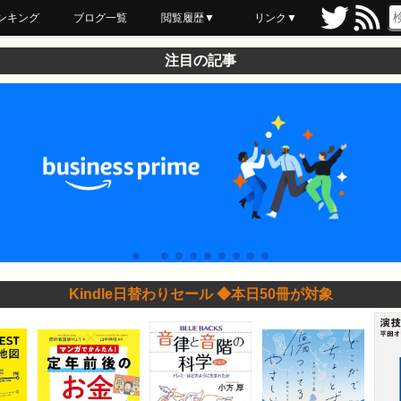
ンキング
ブログ一覧
閲覧履歴▼
リンク▼
ブックマーク
最近読んだ
あとで読む
ネットスーパー
飲食店舗用品
セール情報
注目の記事
Kindle日替わりセール ◆本日50冊が対象