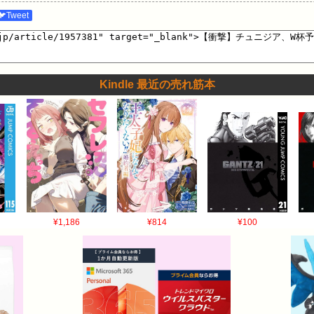
🐦Tweet
Kindle 最近の売れ筋本
¥1,186
¥814
¥100