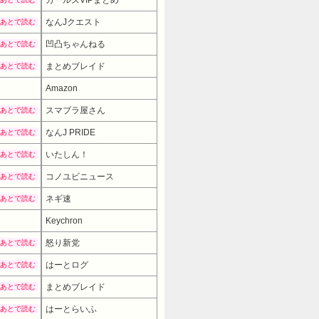
ガールズVIPまとめ
なんJクエスト
あとで読む
凹凸ちゃんねる
あとで読む
まとめブレイド
あとで読む
Amazon
スマブラ屋さん
あとで読む
なんJ PRIDE
あとで読む
いたしん！
あとで読む
コノユビニュース
あとで読む
ネギ速
あとで読む
Keychron
22550円
→ 17336円 （12:00時点
怒り新党
あとで読む
はーとログ
あとで読む
まとめブレイド
あとで読む
はーとらいふ
あとで読む