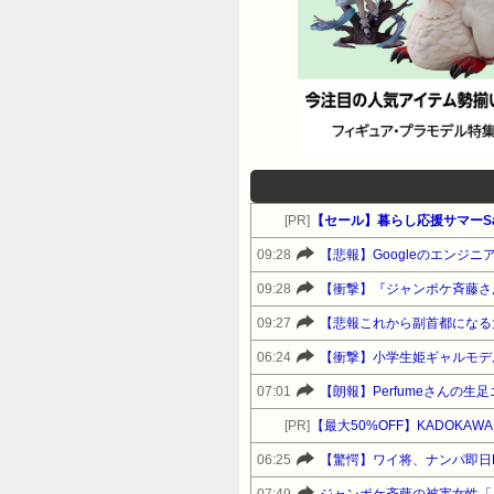
[PR]
【セール】暮らし応援サマーSa
09:28
【悲報】Googleのエンジ
09:28
【衝撃】『ジャンポケ斉藤さ
09:27
【悲報これから副首都になる
06:24
07:01
【朗報】Perfumeさんの
[PR]
【最大50%OFF】KADOKAW
06:25
【驚愕】ワイ将、ナンパ即日