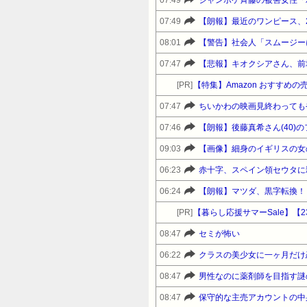
07:49
ジャンポケ斉藤の被害女性「バ
07:49
【朗報】最近のワンピース、
08:01
【警告】社会人「スムージー
07:47
【悲報】キオクシアさん、前
[PR]
【特集】Amazon おすすめ
07:47
ちいかわの映画見終わっても
07:46
【朗報】後藤真希さん(40)
09:03
【画像】細身のイギリスの女の
06:23
赤十字、スペイン領セウタに
06:24
【朗報】マツダ、黒字転換！！
[PR]
08:47
セミが怖い
06:22
クラスの美少女に一ヶ月だけ
08:47
男性なのに薬剤師を目指す謎
08:47
保守的な主売アカウントの中