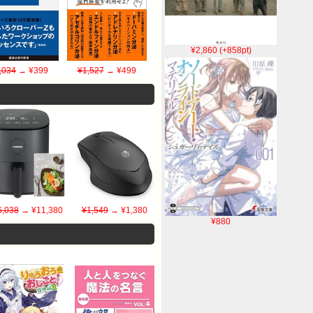
¥2,860 (+858pt)
,034
→ ¥399
¥1,527
→ ¥499
6,038
→ ¥11,380
¥1,549
→ ¥1,380
¥880