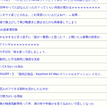
ウムクーヘン売ったりTikTokライブしててムカついたから示談しなかった」
20年やってた話なんだったの？ってくらい内容が変わるｗｗｗｗｗｗｗｗｗｗ
にキウイ皮ごと入れよ。これ美容にいいんだよね〜」→ 結果…
場で爆上げして再び靴磨きに掴ませたのち再暴落してしまう
の売れ筋家電特集
やもやすると言う息子に「誰が一番悪いと思った？」と聞いたら衝撃の回答が…
のファンサｗｗｗｗｗｗｗｗｗｗ
子(23)「体を使って話しましょう…
殺到した不法移民に物資を支給
CX-5がバカ売れ
【暮らし応援サマーSale】【23%OFF！】 「国内正規品」Keychron K2 Max スペシャルエディション メカニカルキーボード 2.4G/Bluetooth/有線 日本語配列 赤軸
恋人のフリする契約を交わしたんやが
の勢力がいる理由
身が独身高齢男性って件、弟の何十年後かを見てるみたいで悲しくなった