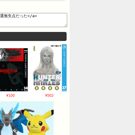
¥100
¥502