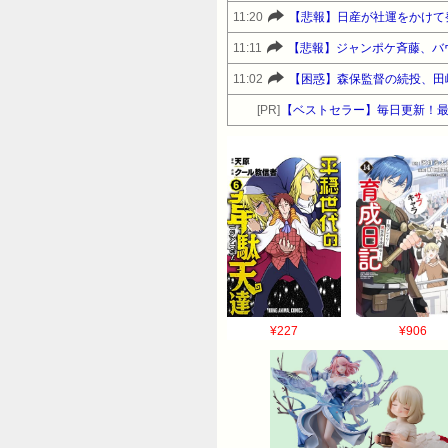
11:20
【悲報】日産が社運をかけて
11:11
【悲報】ジャンポケ斉藤、バウ
11:02
【困惑】森保監督の続投、田
[PR]
【ベストセラー】毎日更新！
¥227
¥906