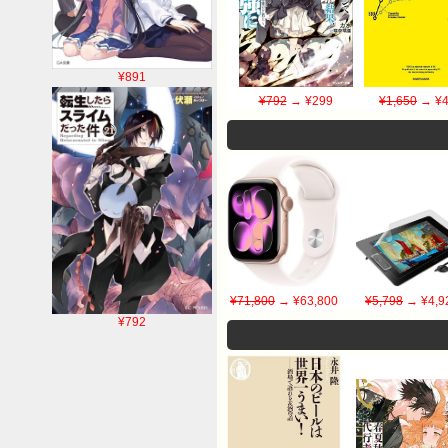
¥891
¥792
→ ¥299
¥1,650
→ ¥4
¥71,800
→ ¥63,800
¥5,798
→ ¥4,9
¥792