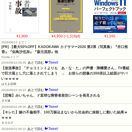
¥1,900
¥4,950 (+1,516pt)
¥1,595
2026/08/13 まで！
[PR]
【最大50%OFF】KADOKAWA カドサマー2026 第3弾（写真集）『井口裕
香』『似鳥沙也加』『森元流那』他
Kindleストア
🐦Tweet
あとで読む
2026/08/10 08:30
【放送事故】「チョコミントよりも　あ・な・た」の声優・降幡愛さん、TV番組
で巨大落とし穴に落とされてしまう　→　お前らの想像の300倍以上絵面がヤバ
いｗｗｗｗ
はちま起稿
🐦Tweet
あとで読む
2026/08/10 10:23
【悲報】みいちゃん、ド直球な障害者差別シーンを発見される
ネギ速
🐦Tweet
あとで読む
2026/08/10 08:30
【キレた】嫁の不倫相手、100万振込まないから社会的に抹殺しに動いた結果ｗ
ｗｗｗ
キスログ
🐦Tweet
あとで読む
2026/08/10 06:11