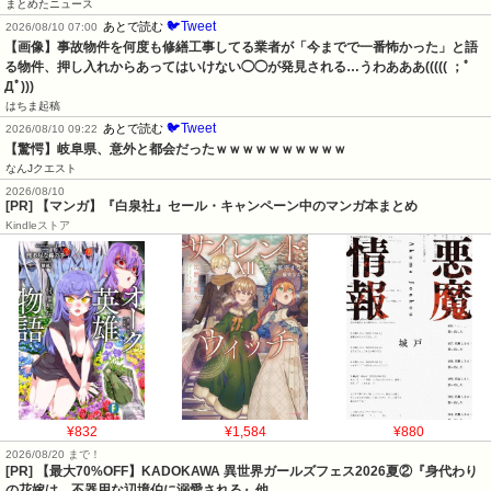
まとめたニュース
🐦Tweet
あとで読む
2026/08/10 07:00
【画像】事故物件を何度も修繕工事してる業者が「今までで一番怖かった」と語
る物件、押し入れからあってはいけない◯◯が発見される…うわあああ((((( ；ﾟ
Дﾟ)))
はちま起稿
🐦Tweet
あとで読む
2026/08/10 09:22
【驚愕】岐阜県、意外と都会だったｗｗｗｗｗｗｗｗｗｗ
なんJクエスト
2026/08/10
[PR] 【マンガ】『白泉社』セール・キャンペーン中のマンガ本まとめ
Kindleストア
¥832
¥1,584
¥880
2026/08/20 まで！
[PR] 【最大70%OFF】KADOKAWA 異世界ガールズフェス2026夏②『身代わり
の花嫁は、不器用な辺境伯に溺愛される』他