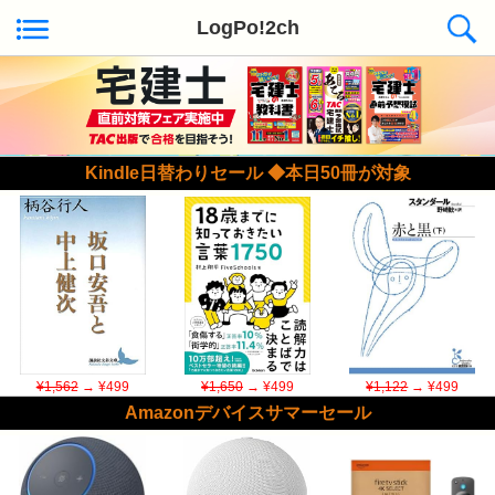
LogPo!2ch
Kindle日替わりセール ◆本日50冊が対象
¥1,562
→ ¥499
¥1,650
→ ¥499
¥1,122
→ ¥499
Amazonデバイスサマーセール