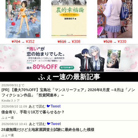
¥704
→ ¥352
¥616
→ ¥308
¥528
→ ¥330
ふぇー速の最新記事
2026/08/31まで
[PR] 【最大70%OFF】宝島社「マンスリーフェア」2026年8月度 ～8月は「ノン
フィクション作品」「投資関連本」～
Kindleストア
🐦Tweet
あとで読む
2026/08/10 11:09
借金有り、手取り18万で暮らせるか？
ふぇー速
🐦Tweet
あとで読む
2026/08/10 10:41
28歳無職だけど土地家屋調査士試験に最終合格した模様
ふぇー速