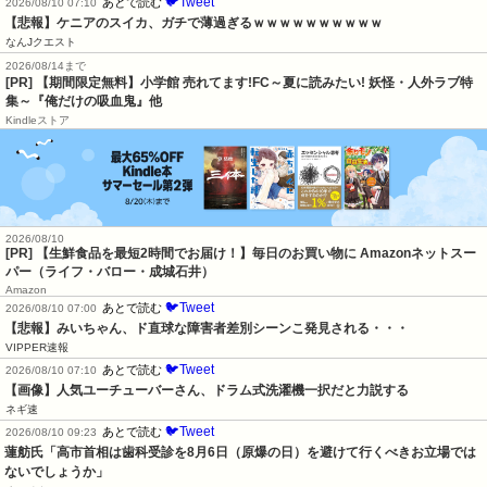
🐦Tweet
あとで読む
2026/08/10 07:10
【悲報】ケニアのスイカ、ガチで薄過ぎるｗｗｗｗｗｗｗｗｗｗ
なんJクエスト
2026/08/14まで
[PR] 【期間限定無料】小学館 売れてます!FC～夏に読みたい! 妖怪・人外ラブ特
集～『俺だけの吸血鬼』他
Kindleストア
2026/08/10
[PR] 【生鮮食品を最短2時間でお届け！】毎日のお買い物に Amazonネットスー
パー（ライフ・バロー・成城石井）
Amazon
🐦Tweet
あとで読む
2026/08/10 07:00
【悲報】みいちゃん、ド直球な障害者差別シーンこ発見される・・・
VIPPER速報
🐦Tweet
あとで読む
2026/08/10 07:10
【画像】人気ユーチューバーさん、ドラム式洗濯機一択だと力説する
ネギ速
🐦Tweet
あとで読む
2026/08/10 09:23
蓮舫氏「高市首相は歯科受診を8月6日（原爆の日）を避けて行くべきお立場では
ないでしょうか」