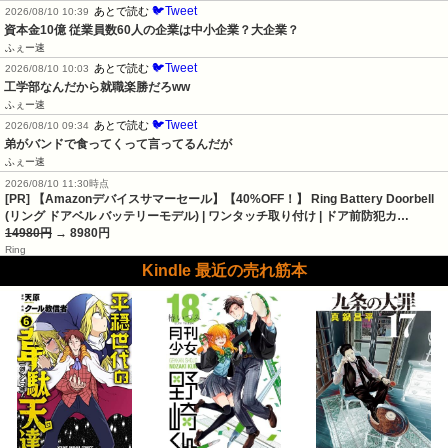
🐦Tweet
あとで読む
2026/08/10 10:39
資本金10億 従業員数60人の企業は中小企業？大企業？
ふぇー速
🐦Tweet
あとで読む
2026/08/10 10:03
工学部なんだから就職楽勝だろww
ふぇー速
🐦Tweet
あとで読む
2026/08/10 09:34
弟がバンドで食ってくって言ってるんだが
ふぇー速
2026/08/10 11:30時点
[PR] 【Amazonデバイスサマーセール】【40%OFF！】 Ring Battery Doorbell
(リング ドアベル バッテリーモデル) | ワンタッチ取り付け | ドア前防犯カ…
14980円
→ 8980円
Ring
Kindle 最近の売れ筋本