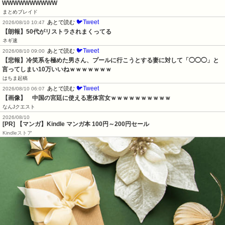
WWWWWWWWWW
まとめブレイド
🐦Tweet
あとで読む
2026/08/10 10:47
【朗報】50代がリストラされまくってる
ネギ速
🐦Tweet
あとで読む
2026/08/10 09:00
【悲報】冷笑系を極めた男さん、プールに行こうとする妻に対して「◯◯◯」と
言ってしまい10万いいねｗｗｗｗｗｗｗ
はちま起稿
🐦Tweet
あとで読む
2026/08/10 06:07
【画像】　中国の宮廷に使える恵体宮女ｗｗｗｗｗｗｗｗｗｗ
なんJクエスト
2026/08/10
[PR] 【マンガ】Kindle マンガ本 100円～200円セール
Kindleストア