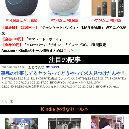
¥14,980
→ ¥11,980
¥7,480
→ ¥5,980
¥7,980
→ ¥5,480
【最終日】【110円～】
『ジャンケットバンク』×『LIAR GAME』 Wアニメ化記
念
【全巻100円】
『ママレード・ボーイ』
【全巻99円】
『クローバー』『チキン』『ドロップOG』1週間限定
Amazon・Kindleのセール情報まとめは
こちら
注目の記事
🐦Tweet
あとで読む
2026/06/16 14:04
事務の仕事してるヤツらってどうやって求人見つけたんや？
1:07/10(水) 22:22:11.82: BKOkFrYDa教えてクレメンス 2:07/10(水) 22:22:26.57: BKOkFrYDa
ハロワか？3:07/10(水) 22:22:37.09: BKOkFrYDaリクルートか？4:07/10(水)
22:22:55.89:Dh2yjb5n0新卒で見つけなあかん5:07/10(水) 22:23:05.80: BKOkFrYDa>&…
ふぇー速
Kindle お得なセール本