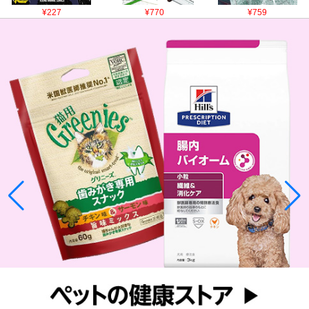
¥227
¥770
¥759