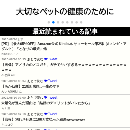
最近読まれている記事
2026/08/20まで
[PR]
【最大65%OFF】Amazon公式 Kindle本 サマーセール第2弾（#マンガ・ア
ダルト）『となりの母娘』他
Kindleストア
🐦Tweet
あとで読む
2026/08/10 05:35
【画像】アメリカのメスガキ、ガチでヤバすぎるｗｗｗｗｗｗｗｗｗｗｗｗｗｗ
ｗｗｗ
不思議.net
🐦Tweet
あとで読む
2026/08/10 05:34
【あかね噺】218話 感想...一生のマネ
ねいろ速報さん
🐦Tweet
あとで読む
2026/08/10 07:00
未婚化が進んだ理由は「結婚のデメリットがバレたから」
カナ速
🐦Tweet
あとで読む
2026/08/10 07:10
【悲報】別れさせ屋に100万支払った結果wwwwwww
キスログ