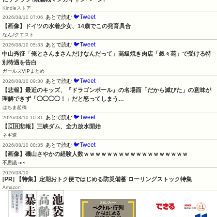
Kindleストア
🐦Tweet
あとで読む
2026/08/10 07:06
【画像】ドイツの水着少女、14歳でこの発育具合
なんJクエスト
🐦Tweet
あとで読む
2026/08/10 05:33
中山秀征「俺とさんまさんだけなんだって」高級焼き肉店「叙々苑」で受ける特
別待遇を告白
ガールズVIPまとめ
🐦Tweet
あとで読む
2026/08/10 09:30
【悲報】最近のキッズ、『ドラゴンボール』の名場面「だから滅びた」の意味が
理解できず「◯◯◯◯！」だと怒ってしまう…
はちま起稿
🐦Tweet
あとで読む
2026/08/10 10:31
【🇨🇳悲報】三峡ダム、全力放水開始
ネギ速
🐦Tweet
あとで読む
2026/08/10 08:35
【画像】磯山さやかの経験人数ｗｗｗｗｗｗｗｗｗｗｗｗｗｗｗｗｗｗ
不思議.net
2026/08/10
[PR] 【特集】定期おトク便ではじめる防災備蓄 ローリングストック特集
Amazon