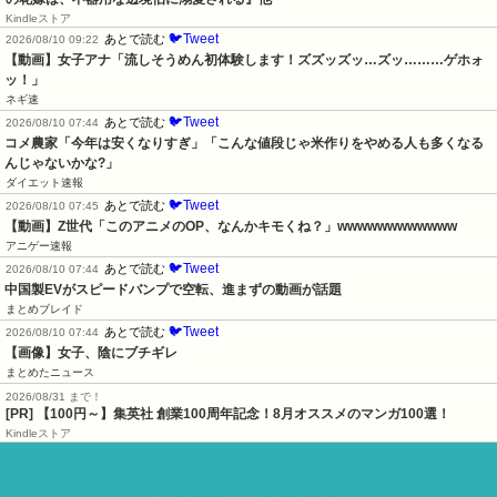
Kindleストア
🐦Tweet
あとで読む
2026/08/10 09:22
【動画】女子アナ「流しそうめん初体験します！ズズッズッ…ズッ………ゲホォ
ッ！」
ネギ速
🐦Tweet
あとで読む
2026/08/10 07:44
コメ農家「今年は安くなりすぎ」「こんな値段じゃ米作りをやめる人も多くなる
んじゃないかな?」
ダイエット速報
🐦Tweet
あとで読む
2026/08/10 07:45
【動画】Z世代「このアニメのOP、なんかキモくね？」wwwwwwwwwwww
アニゲー速報
🐦Tweet
あとで読む
2026/08/10 07:44
中国製EVがスピードバンプで空転、進まずの動画が話題
まとめブレイド
🐦Tweet
あとで読む
2026/08/10 07:44
【画像】女子、陰にブチギレ
まとめたニュース
2026/08/31 まで！
[PR]
【100円～】集英社 創業100周年記念！8月オススメのマンガ100選！
Kindleストア