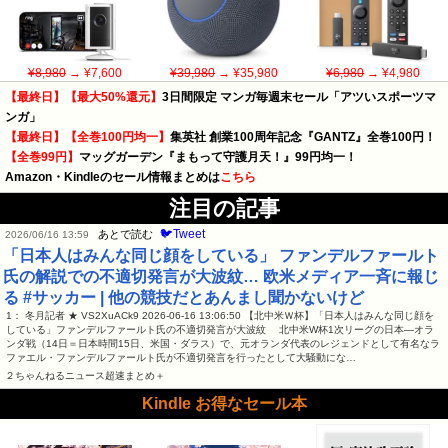
¥8,980
→ ¥7,600
¥39,980
→ ¥35,980
¥6,980
→ ¥4,980
【最終日】【最大50%還元】
3日間限定 マンガ毎週末セール「アツいスポーツマ
ンガ」
【最終日】【全巻100円均一】
集英社 創業100周年記念『GANTZ』全巻100円！
【全巻99円】
マッグガーデン『まもって守護月天！』99円均一！
Amazon・Kindleのセール情報まとめは
こちら
注目の記事
🐦Tweet
あとで読む
2026/06/16 13:59
「日本人はみんな同じ顔をしている」 ファンデルファールト
氏の解説での不適切発言が大波紋… 欧米メディア一斉に報じ
る #サッカー | 他の競技だとあんまし聞かないけど
1： 冬月記者 ★ VS2XuACk9 2026-06-16 13:06:50 【北中米Ｗ杯】「日本人はみんな同じ顔を
している」ファンデルファールト氏の不適切発言が大波紋 北中米W杯1次リーグの日本―オラ
ンダ戦（14日＝日本時間15日、米国・ダラス）で、元オランダ代表のレジェンドとして有名なラ
ファエル・ファンデルファールト氏が不適切発言を行ったとして大騒動にな…
２ちゃんねるニュース超速まとめ＋
Kindle お得なセール本