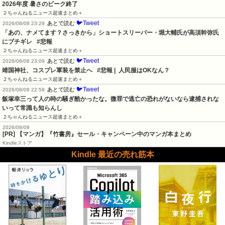
2026年度 暑さのピーク終了
２ちゃんねるニュース超速まとめ＋
🐦Tweet
あとで読む
2026/08/08 23:29
「あの、ナメてます？さっきから」ショートスリーパー・堀大輔氏が高須幹弥氏
にブチギレ   #悲報
２ちゃんねるニュース超速まとめ＋
🐦Tweet
あとで読む
2026/08/08 23:09
靖国神社、コスプレ軍装を禁止へ   #悲報 |  人民服はOKなん？
２ちゃんねるニュース超速まとめ＋
🐦Tweet
あとで読む
2026/08/08 22:59
飯塚幸三って人の時の騒ぎ酷かったな。微罪で逃亡の恐れがないなら逮捕されな
いって常識も知らんし
２ちゃんねるニュース超速まとめ＋
2026/08/09
[PR] 【マンガ】『竹書房』セール・キャンペーン中のマンガ本まとめ
Kindleストア
Kindle 最近の売れ筋本