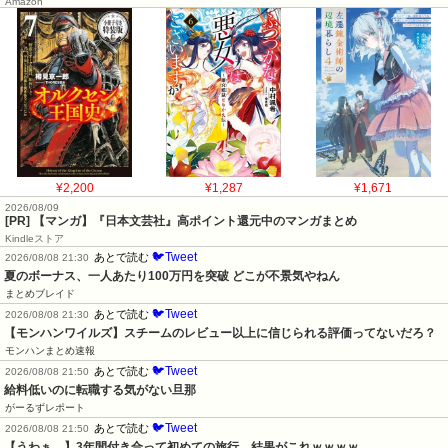
Amazon
¥2,200
¥1,287
¥1,671
2026/08/09
[PR] 【マンガ】『日本文芸社』高ポイント還元中のマンガまとめ
Kindleストア
🐦Tweet
あとで読む
2026/08/08 21:30
夏のボーナス、一人あたり100万円を突破 どこが不景気やねん
まとめブレイド
🐦Tweet
あとで読む
2026/08/08 21:30
【モンハンワイルズ】スチームのレビュー以上に信じられる評価ってないだろ？
モンハンまとめ速報
🐦Tweet
あとで読む
2026/08/08 21:50
給料低いのに転職する気がない旦那
がーるずレポート
🐦Tweet
あとで読む
2026/08/08 21:50
【うわぁ…】3年間付き合って初めての旅行、結果がこれｗｗｗｗ