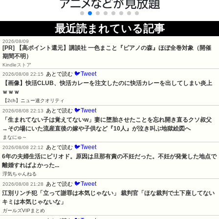
最近読まれている記事
2026/08/09
[PR]
【高ポイント還元】講談社 一色まこと『ピアノの森』ほぼ全巻対象（開催
期間不明）
Kindleストア
🐦Tweet
あとで読む
2026/08/08 22:15
【画像】快活CLUB、快活カレーを注文したのに快活カレーを出してしまい炎上
ｗｗｗ
【2ch】ニュー速クオリティ
🐦Tweet
あとで読む
2026/08/08 22:13
「生まれてない子は覚えてないw」妻に堕胎させたことを忘れ開き直るクソ叔父
→その場にいた流産直後の嫁や子供など『10人』が泣き叫ぶ地獄絵図へ
まなにゅ～
🐦Tweet
あとで読む
2026/08/08 22:12
6年の夫婦生活にピリオド。原因は旦那有責の不妊だった。不妊が発覚した地点で
離婚すればよかった...
浮気ちゃんねる
🐦Tweet
あとで読む
2026/08/08 21:28
江別リンチ犯「立って謝罪は本気じゃない」 裁判官「ほな裁判で土下座してない
キミは本気じゃないな」
ガールズVIPまとめ