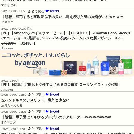
気団まとめ
🐦Tweet
あとで読む
2026/08/08 21:50
【悲報】帰宅すると家政婦以下の扱い…耐え続けた男の決断がこれｗｗｗｗ
キスログ
2026/08/09 00:00時点
[PR] 【Amazonデバイスサマーセール】【10%OFF！】 Amazon Echo Show 8
(エコーショー8) 最新モデル (2025年発売) - シームレスな新デザイン、8.7…
34980円
→ 31480円
Amazon
2026/08/09
[PR] 【特集】定期おトク便ではじめる防災備蓄 ローリングストック特集
Amazon
🐦Tweet
あとで読む
2026/08/08 21:50
左ハンドル車のデメリット、意外と少ない
思考ちゃんねる
🐦Tweet
あとで読む
2026/08/08 21:31
【朗報】甲子園にくちびるプルプルのチアリーダーwwwwwwwwww
BIPブログ
🐦Tweet
あとで読む
2026/08/08 20:00