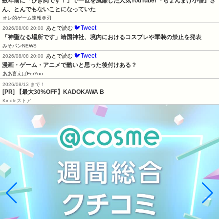
数年前に「ひき肉です！」で一世を風靡した人気YouTuber『ちょんまげ小僧』さ
ん、とんでもないことになっていた
オレ的ゲーム速報＠刃
🐦Tweet
あとで読む
2026/08/08 20:00
「神聖なる場所です」靖国神社、境内におけるコスプレや軍装の禁止を発表
みそパンNEWS
🐦Tweet
あとで読む
2026/08/08 20:00
漫画・ゲーム・アニメで酷いと思った後付けある？
ああ言えばForYou
2026/08/13 まで！
[PR] 【最大30%OFF】KADOKAWA B
Kindleストア