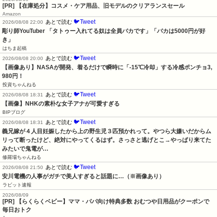
[PR] 【在庫処分】コスメ・ケア用品、旧モデルのクリアランスセール
Amazon
🐦Tweet
あとで読む
2026/08/08 22:00
彫り師YouTuber 「タトゥー入れてる奴は全員バカです」「バカは5000円が好
き」
はちま起稿
🐦Tweet
あとで読む
2026/08/08 20:00
【画像あり】NASAが開発、着るだけで瞬時に「-15℃冷却」する冷感ポンチョ3,
980円！
投資ちゃんねる
🐦Tweet
あとで読む
2026/08/08 18:31
【画像】NHKの素朴な女子アナが可愛すぎる
BIPブログ
🐦Tweet
あとで読む
2026/08/08 18:31
義兄嫁が４人目妊娠したから上の野生児３匹預かれって。やつら大嫌いだからム
リって断ったけど、絶対にやってくるはず。さっさと逃げとこ→やっぱり来てた
みたいで鬼電が…
修羅場ちゃんねる
🐦Tweet
あとで読む
2026/08/08 21:50
安川電機の人事がガチで美人すぎると話題に…（※画像あり）
ラビット速報
2026/08/09
[PR] 【らくらくベビー】ママ・パパ向け特典多数 おむつや日用品がクーポンで
毎日おトク