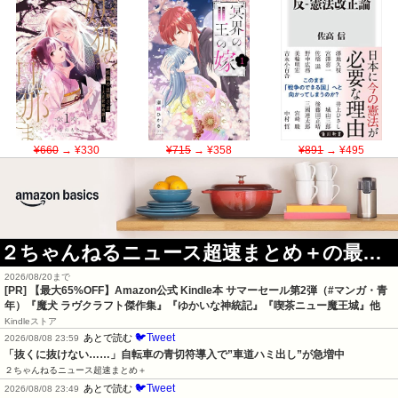
¥660
→ ¥330
¥715
→ ¥358
¥891
→ ¥495
２ちゃんねるニュース超速まとめ＋の最新記事
2026/08/20まで
[PR]
【最大65%OFF】Amazon公式 Kindle本 サマーセール第2弾（#マンガ・青
年）『魔犬 ラヴクラフト傑作集』『ゆかいな神統記』『喫茶ニュー魔王城』他
Kindleストア
🐦Tweet
あとで読む
2026/08/08 23:59
「抜くに抜けない……」自転車の青切符導入で”車道ハミ出し”が急増中
２ちゃんねるニュース超速まとめ＋
🐦Tweet
あとで読む
2026/08/08 23:49