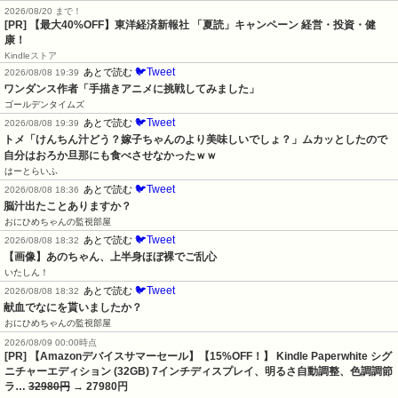
2026/08/20 まで！
[PR]
【最大40%OFF】東洋経済新報社 「夏読」キャンペーン 経営・投資・健
康！
Kindleストア
🐦Tweet
あとで読む
2026/08/08 19:39
ワンダンス作者「手描きアニメに挑戦してみました」
ゴールデンタイムズ
🐦Tweet
あとで読む
2026/08/08 19:39
トメ「けんちん汁どう？嫁子ちゃんのより美味しいでしょ？」ムカッとしたので
自分はおろか旦那にも食べさせなかったｗｗ
はーとらいふ
🐦Tweet
あとで読む
2026/08/08 18:36
脳汁出たことありますか？
おにひめちゃんの監視部屋
🐦Tweet
あとで読む
2026/08/08 18:32
【画像】あのちゃん、上半身ほぼ裸でご乱心
いたしん！
🐦Tweet
あとで読む
2026/08/08 18:32
献血でなにを貰いましたか？
おにひめちゃんの監視部屋
2026/08/09 00:00時点
[PR] 【Amazonデバイスサマーセール】【15%OFF！】 Kindle Paperwhite シグ
ニチャーエディション (32GB) 7インチディスプレイ、明るさ自動調整、色調調節
ラ…
32980円
→ 27980円