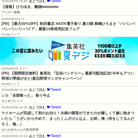
🐦Tweet
あとで読む
2026/08/08 19:40
【速報】ひろゆき、離婚wwwwww
アニゲー速報
2026/08/19まで
[PR] 【最大50%OFF】秋田書店 AKITA電子祭り 夏の陣 奥嶋ひろまさ「ババンバ
バンバンバンパイア」最新14巻発売記念フェア
Kindleストア
2026/08/18 まで！
[PR] 【期間限定無料】集英社 『忘却バッテリー』最新刊配信記念!今年もアツい
野球の季節がきた!新旧野球マンガキャンペーン!
Kindleストア
🐦Tweet
あとで読む
2026/08/08 21:30
シカ「全部喰った」 祭り中止
まとめブレイド
🐦Tweet
あとで読む
2026/08/08 19:39
マイホームが完成して初のお泊り！夫婦の寝室ができたのが嬉しくて嫁に抱きつ
いたら「うざいからやめて、まったくふざけんなよ、お前」俺（何をしてるんだ
ろう、俺…）
おにひめちゃんの監視部屋
🐦Tweet
あとで読む
2026/08/08 19:39