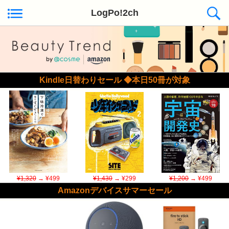
LogPo!2ch
Kindle日替わりセール ◆本日50冊が対象
¥1,320
→ ¥499
¥1,430
→ ¥299
¥1,200
→ ¥499
Amazonデバイスサマーセール