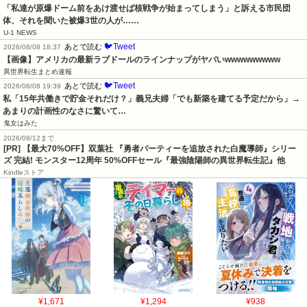
「私達が原爆ドーム前をあけ渡せば核戦争が始まってしまう」と訴える市民団
体、それを聞いた被爆3世の人が……
U-1 NEWS
🐦Tweet
あとで読む
2026/08/08 18:37
【画像】アメリカの最新ラブドールのラインナップがヤバいwwwwwwwww
異世界転生まとめ速報
🐦Tweet
あとで読む
2026/08/08 19:39
私「15年共働きで貯金それだけ？」義兄夫婦「でも新築を建てる予定だから」→
あまりの計画性のなさに驚いて…
鬼女はみた
2026/08/12まで
[PR] 【最大70%OFF】双葉社 『勇者パーティーを追放された白魔導師』シリー
ズ 完結! モンスター12周年 50%OFFセール『最強陰陽師の異世界転生記』他
Kindleストア
¥1,671
¥1,294
¥938