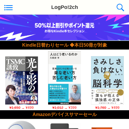
LogPo!2ch
Kindle日替わりセール ◆本日50冊が対象
¥1,650
→ ¥499
¥1,012
→ ¥399
¥1,760
→ ¥499
Amazonデバイスサマーセール