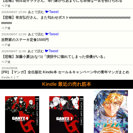
【悲報】明日花キララさん、専門家からあまりにも非情な一言を告げられる
ベア速
🐦Tweet
あとで読む
2026/08/07 15:00
【悲報】有吉弘行さん、また匂わせポストwwwwwwwwwwwwwwwwwwwwwww
wwww
ベア速
🐦Tweet
あとで読む
2026/08/07 12:00
吉野家のステーキ定食1500円
ベア速
🐦Tweet
あとで読む
2026/08/07 11:00
【悲報】加藤小夏(おなつ)「演技中に惚れてしまった俳優がいる」
ベア速
2026/08/08
[PR] 【マンガ】全出版社 Kindle本 セール＆キャンペーン中の青年マンガまとめ
Kindleストア
Kindle 最近の売れ筋本