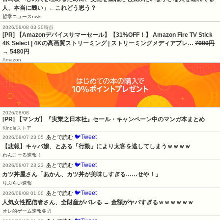
人、本当に醜い」←これどう思う？
哲学ニュースnwk
2026/08/08 03:30時点
[PR] 【Amazonデバイスサマーセール】【31%OFF！】 Amazon Fire TV Stick
4K Select | 4Kの高画質ストリーミング | ストリーミングメディアプレ…
7980円
→ 5480円
Amazon
2026/08/08
[PR] 【マンガ】『実業之日本社』セール・キャンペーン中のマンガ本まとめ
Kindleストア
🐦Tweet
あとで読む
2026/08/07 23:05
【悲報】キャバ嬢、とある「行動」により太客を逃してしまうｗｗｗｗ
わんこーる速報！
🐦Tweet
あとで読む
2026/08/07 23:23
カツ丼屋さん「あかん、カツ丼が美味しすぎる……せや！」
りぷらい速報
🐦Tweet
あとで読む
2026/08/08 01:00
人気女性配信者さん、全財産がバレる → 金額がヤバすぎるｗｗｗｗｗｗ
オレ的ゲーム速報＠刃