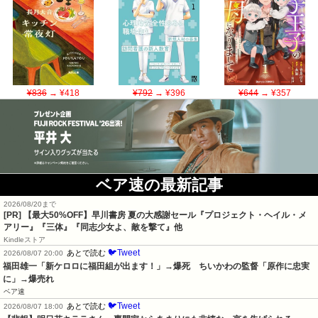
¥836
→ ¥418
¥792
→ ¥396
¥644
→ ¥357
ベア速の最新記事
2026/08/20まで
[PR]
【最大50%OFF】早川書房 夏の大感謝セール『プロジェクト・ヘイル・メ
アリー』『三体』『同志少女よ、敵を撃て』他
Kindleストア
🐦Tweet
あとで読む
2026/08/07 20:00
福田雄一「新ケロロに福田組が出ます！」→爆死　ちいかわの監督「原作に忠実
に」→爆売れ
ベア速
🐦Tweet
あとで読む
2026/08/07 18:00