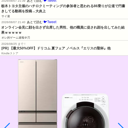
🐦Tweet
あとで読む
2026/08/07 21:39
栃木トヨタ主催のハチロクミーティングの参加者と思われる86乗りが公道で円書
きしてる動画を投稿→大炎上
サイ速
🐦Tweet
あとで読む
2026/08/07 21:40
オンライン会見に顔を出さず出席した男性、他の職員に促され顔を出してみた結
果ｗｗｗｗｗ
オレ的ゲーム速報＠刃
2026/08/25 まで！
[PR]
【最大50%OFF】ドリコム 夏フェア ノベルス『エリスの聖杯』他
Kindleストア