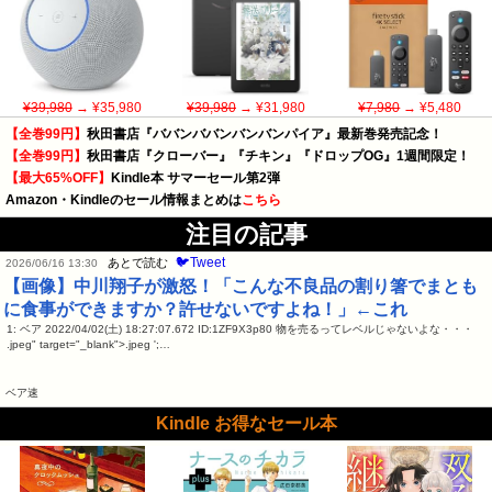
¥39,980
→ ¥35,980
¥39,980
→ ¥31,980
¥7,980
→ ¥5,480
【全巻99円】
秋田書店『ババンババンバンバンパイア』最新巻発売記念！
【全巻99円】
秋田書店『クローバー』『チキン』『ドロップOG』1週間限定！
【最大65%OFF】
Kindle本 サマーセール第2弾
Amazon・Kindleのセール情報まとめは
こちら
注目の記事
🐦Tweet
あとで読む
2026/06/16 13:30
【画像】中川翔子が激怒！「こんな不良品の割り箸でまとも
に食事ができますか？許せないですよね！」←これ
1: ベア 2022/04/02(土) 18:27:07.672 ID:1ZF9X3p80 物を売るってレベルじゃないよな・・・
.jpeg" target="_blank">.jpeg ';…
ベア速
Kindle お得なセール本