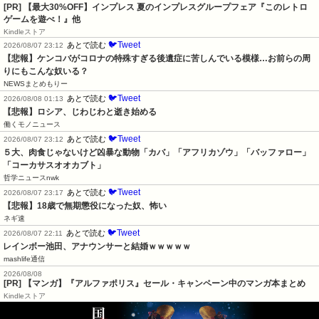
[PR]
【最大30%OFF】インプレス 夏のインプレスグループフェア『このレトロ
ゲームを遊べ！』他
Kindleストア
🐦Tweet
あとで読む
2026/08/07 23:12
【悲報】ケンコバがコロナの特殊すぎる後遺症に苦しんでいる模様…お前らの周
りにもこんな奴いる？
NEWSまとめもりー
🐦Tweet
あとで読む
2026/08/08 01:13
【悲報】ロシア、じわじわと逝き始める
働くモノニュース
🐦Tweet
あとで読む
2026/08/07 23:12
５大、肉食じゃないけど凶暴な動物「カバ」「アフリカゾウ」「バッファロー」
「コーカサスオオカブト」
哲学ニュースnwk
🐦Tweet
あとで読む
2026/08/07 23:17
【悲報】18歳で無期懲役になった奴、怖い
ネギ速
🐦Tweet
あとで読む
2026/08/07 22:11
レインボー池田、アナウンサーと結婚ｗｗｗｗｗ
mashlife通信
2026/08/08
[PR] 【マンガ】『アルファポリス』セール・キャンペーン中のマンガ本まとめ
Kindleストア