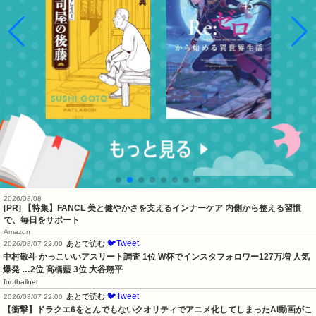
2026/08/08
[PR] 【特集】FANCL 美と健やかさを支えるインナーケア 内側から整える習慣
で、毎日をサポート
Amazon
🐦Tweet
あとで読む
2026/08/07 22:00
中村敬斗 かっこいいアスリート調査 1位 W杯でインスタフォロワー127万増 人気
爆発 …2位 高橋藍 3位 大谷翔平
footballnet
🐦Tweet
あとで読む
2026/08/07 22:00
【衝撃】ドラクエ6をとんでもないクオリティでアニメ化してしまったAI動画がこ