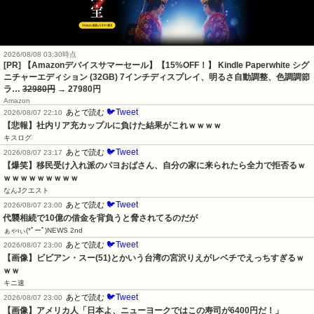
2026/08/08 03:30時点
[PR] 【Amazonデバイスサマーセール】【15%OFF！】 Kindle Paperwhite シグ
ニチャーエディション (32GB) 7インチディスプレイ、明るさ自動調整、色調調節
ラ…
32980円
→ 27980円
Amazon
🐦Tweet
あとで読む
2026/08/07 22:10
【悲報】社内リア充カップルに負けた結果がこれｗｗｗｗ
キスログ
🐦Tweet
あとで読む
2026/08/07 23:17
【爆笑】移民受け入れ派のパヨおばさん、自分の家に来られたら全力で拒否るｗ
ｗｗｗｗｗｗｗｗｗ
なんJクエスト
🐦Tweet
あとで読む
2026/08/07 23:00
代襲相続で10億の借金を背負うと脅されてるのだが
ぁゃιぃ(*ﾟーﾟ)NEWS 2nd
🐦Tweet
あとで読む
2026/08/07 23:00
【画像】ビビアン・スー(51)とかいう台湾の宮沢りえがレベチでえっちすぎるｗ
ｗｗ
キニ速
🐦Tweet
あとで読む
2026/08/07 23:00
【画像】アメリカ人「日本よ、ニューヨークではこの寿司が6400円だ！」