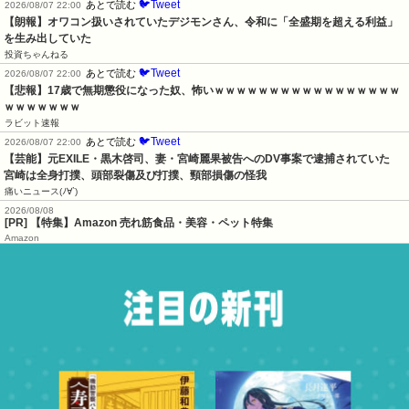
🐦Tweet
あとで読む
2026/08/07 22:00
【朗報】オワコン扱いされていたデジモンさん、令和に「全盛期を超える利益」
を生み出していた
投資ちゃんねる
🐦Tweet
あとで読む
2026/08/07 22:00
【悲報】17歳で無期懲役になった奴、怖いｗｗｗｗｗｗｗｗｗｗｗｗｗｗｗｗｗ
ｗｗｗｗｗｗｗ
ラビット速報
🐦Tweet
あとで読む
2026/08/07 22:00
【芸能】元EXILE・黒木啓司、妻・宮崎麗果被告へのDV事案で逮捕されていた　
宮崎は全身打撲、頭部裂傷及び打撲、頸部損傷の怪我
痛いニュース(ﾉ∀`)
2026/08/08
[PR] 【特集】Amazon 売れ筋食品・美容・ペット特集
Amazon