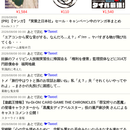
¥1,584
¥110
¥1,540
2026/08/08
[PR] 【マンガ】『実業之日本社』セール・キャンペーン中のマンガ本まとめ
Kindleストア
🐦Tweet
あとで読む
2026/08/08 00:00
「エアコンから変な音がする。なんだろ…え？」ﾊﾟｼｬｯ → ヤバすぎる物が飛び出
てくる・・・
オレ的ゲーム速報＠刃
🐦Tweet
あとで読む
2026/08/08 00:00
妊娠のフィリピン人技能実習生に帰国迫る 「権利を侵害」監理団体などに314万
円賠償命令   福岡地裁
常識的に考えた
🐦Tweet
あとで読む
2026/08/08 00:00
トメ「旅行中はウトと孫のお世話お願いね」私「え？」夫「それくらいやってや
れよ」→まさかの丸投げに困惑して…
素敵な鬼女様
🐦Tweet
あとで読む
2026/08/08 00:00
【遊戯王情報】Yu-Gi-Oh! CARD GAME THE CHRONICLES「罪宝狩りの悪魔」
の登場キャラクターから「黒魔女ディアベルスター」役の瀬戸麻沙美 さんによる 
キャストコメント公開！
スターライト速報
🐦Tweet
あとで読む
2026/08/08 00:00
宮崎駿「心の穴を埋めるために、交配を重ねた毛虫みたいな小さな犬を連れてる