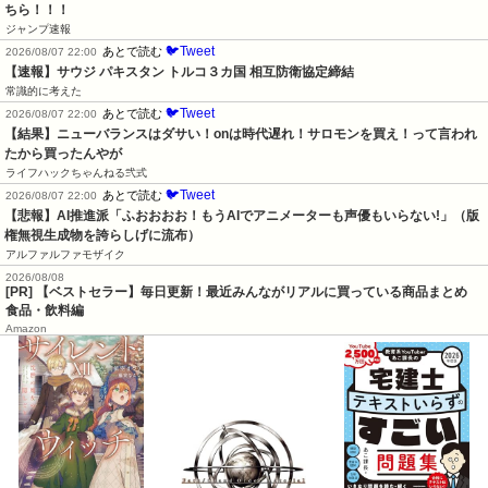
ちら！！！
ジャンプ速報
🐦Tweet
あとで読む
2026/08/07 22:00
【速報】サウジ パキスタン トルコ３カ国 相互防衛協定締結
常識的に考えた
🐦Tweet
あとで読む
2026/08/07 22:00
【結果】ニューバランスはダサい！onは時代遅れ！サロモンを買え！って言われ
たから買ったんやが
ライフハックちゃんねる弐式
🐦Tweet
あとで読む
2026/08/07 22:00
【悲報】AI推進派「ふおおおお！もうAIでアニメーターも声優もいらない!」（版
権無視生成物を誇らしげに流布）
アルファルファモザイク
2026/08/08
[PR] 【ベストセラー】毎日更新！最近みんながリアルに買っている商品まとめ
食品・飲料編
Amazon