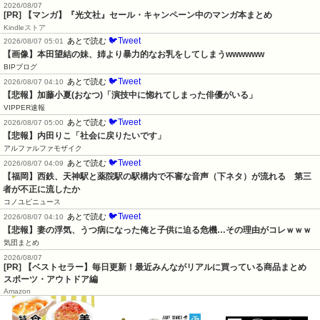
2026/08/07
[PR] 【マンガ】『光文社』セール・キャンペーン中のマンガ本まとめ
Kindleストア
🐦Tweet
あとで読む
2026/08/07 05:01
【画像】本田望結の妹、姉より暴力的なお乳をしてしまうwwwwww
BIPブログ
🐦Tweet
あとで読む
2026/08/07 04:10
【悲報】加藤小夏(おなつ)「演技中に惚れてしまった俳優がいる」
VIPPER速報
🐦Tweet
あとで読む
2026/08/07 05:00
【悲報】内田りこ「社会に戻りたいです」
アルファルファモザイク
🐦Tweet
あとで読む
2026/08/07 04:09
【福岡】西鉄、天神駅と薬院駅の駅構内で不審な音声（下ネタ）が流れる　第三
者が不正に流したか
コノユビニュース
🐦Tweet
あとで読む
2026/08/07 04:10
【悲報】妻の浮気、うつ病になった俺と子供に迫る危機…その理由がコレｗｗｗ
気団まとめ
2026/08/07
[PR] 【ベストセラー】毎日更新！最近みんながリアルに買っている商品まとめ
スポーツ・アウトドア編
Amazon