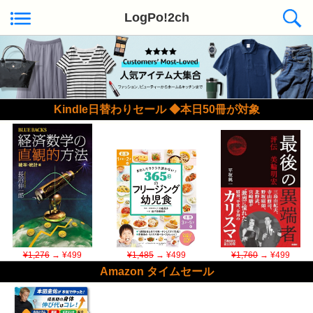
LogPo!2ch
Kindle日替わりセール ◆本日50冊が対象
¥1,276
→ ¥499
¥1,485
→ ¥499
¥1,760
→ ¥499
Amazon タイムセール