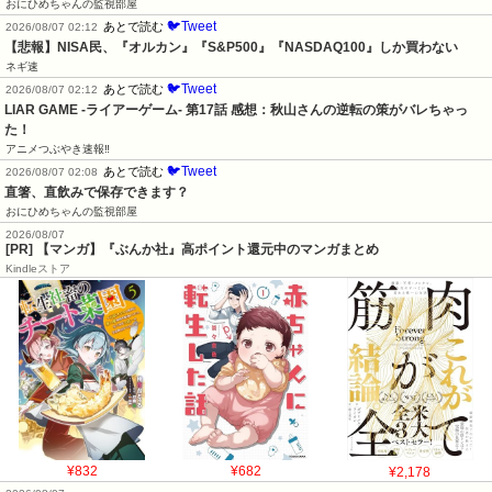
おにひめちゃんの監視部屋
🐦Tweet
あとで読む
2026/08/07 02:12
【悲報】NISA民、『オルカン』『S&P500』『NASDAQ100』しか買わない
ネギ速
🐦Tweet
あとで読む
2026/08/07 02:12
LIAR GAME -ライアーゲーム- 第17話 感想：秋山さんの逆転の策がバレちゃっ
た！
アニメつぶやき速報‼︎
🐦Tweet
あとで読む
2026/08/07 02:08
直箸、直飲みで保存できます？
おにひめちゃんの監視部屋
2026/08/07
[PR] 【マンガ】『ぶんか社』高ポイント還元中のマンガまとめ
Kindleストア
¥832
¥682
¥2,178