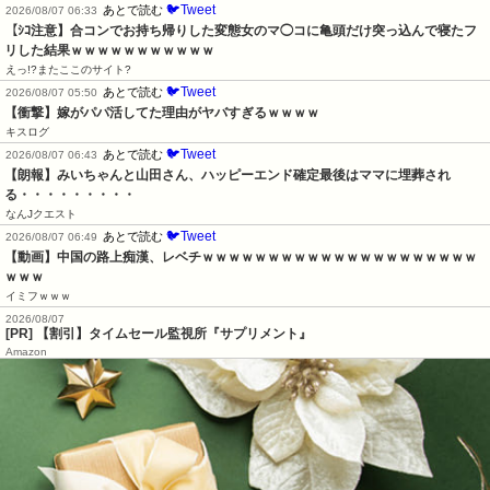
🐦Tweet
あとで読む
2026/08/07 06:33
【ｼｺ注意】合コンでお持ち帰りした変態女のマ◯コに亀頭だけ突っ込んで寝たフ
リした結果ｗｗｗｗｗｗｗｗｗｗｗ
えっ!?またここのサイト?
🐦Tweet
あとで読む
2026/08/07 05:50
【衝撃】嫁がパパ活してた理由がヤバすぎるｗｗｗｗ
キスログ
🐦Tweet
あとで読む
2026/08/07 06:43
【朗報】みいちゃんと山田さん、ハッピーエンド確定最後はママに埋葬され
る・・・・・・・・・
なんJクエスト
🐦Tweet
あとで読む
2026/08/07 06:49
【動画】中国の路上痴漢、レベチｗｗｗｗｗｗｗｗｗｗｗｗｗｗｗｗｗｗｗｗｗ
ｗｗｗ
イミフｗｗｗ
2026/08/07
[PR] 【割引】タイムセール監視所『サプリメント』
Amazon