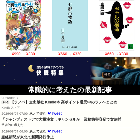
¥990
→ ¥330
¥660
→ ¥330
¥660
→ ¥330
常識的に考えたの最新記事
2026/08/07
[PR] 【ラノベ】全出版社 Kindle本 高ポイント還元中のラノベまとめ
Kindleストア
🐦Tweet
あとで読む
2026/08/07 07:00
「ジャンプ」ストアで大量注文→キャンセルか　業務妨害容疑で女逮捕
常識的に考えた
🐦Tweet
あとで読む
2026/08/07 06:00
産経新聞が東北で新聞発行休止