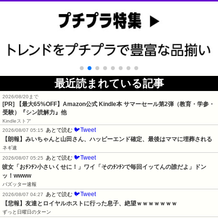
最近読まれている記事
2026/08/20まで
[PR]
【最大65%OFF】Amazon公式 Kindle本 サマーセール第2弾（教育・学参・
受験）『シン読解力』他
Kindleストア
🐦Tweet
あとで読む
2026/08/07 05:15
【朗報】みいちゃんと山田さん、ハッピーエンド確定、最後はママに埋葬される
ネギ速
🐦Tweet
あとで読む
2026/08/07 05:25
彼女「おﾁﾝﾁﾝ小さいくせに！」ワイ「そのﾁﾝﾁﾝで毎回イッてんの誰だよ」ドン
ッ！wwww
バズッター速報
🐦Tweet
あとで読む
2026/08/07 04:27
【悲報】友達とロイヤルホストに行った息子、絶望ｗｗｗｗｗｗｗ
ずっと日曜日のターン