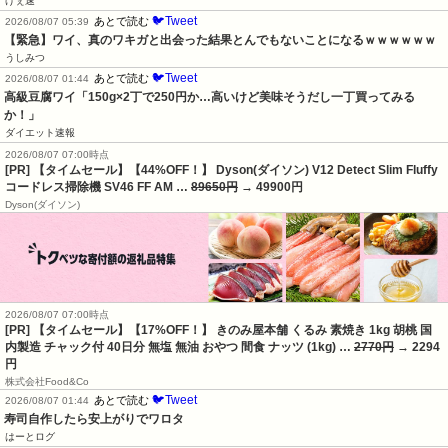
げぇ速
🐦Tweet
あとで読む
2026/08/07 05:39
【緊急】ワイ、真のワキガと出会った結果とんでもないことになるｗｗｗｗｗｗ
うしみつ
🐦Tweet
あとで読む
2026/08/07 01:44
高級豆腐ワイ「150g×2丁で250円か…高いけど美味そうだし一丁買ってみる
か！」
ダイエット速報
2026/08/07 07:00時点
[PR] 【タイムセール】【44%OFF！】 Dyson(ダイソン) V12 Detect Slim Fluffy
コードレス掃除機 SV46 FF AM …
89650円
→ 49900円
Dyson(ダイソン)
2026/08/07 07:00時点
[PR] 【タイムセール】【17%OFF！】 きのみ屋本舗 くるみ 素焼き 1kg 胡桃 国
内製造 チャック付 40日分 無塩 無油 おやつ 間食 ナッツ (1kg) …
2770円
→ 2294
円
株式会社Food&Co
🐦Tweet
あとで読む
2026/08/07 01:44
寿司自作したら安上がりでワロタ
はーとログ