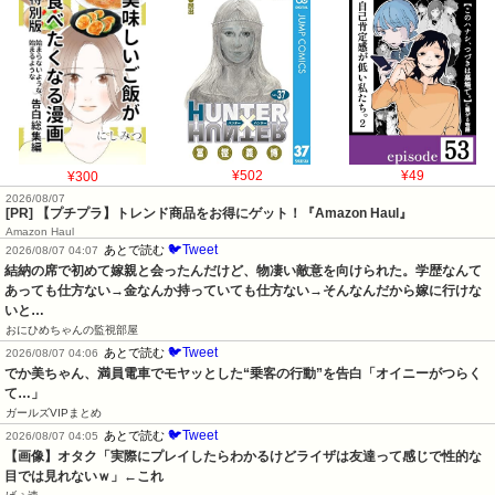
¥300
¥502
¥49
2026/08/07
[PR] 【プチプラ】トレンド商品をお得にゲット！『Amazon Haul』
Amazon Haul
🐦Tweet
あとで読む
2026/08/07 04:07
結納の席で初めて嫁親と会ったんだけど、物凄い敵意を向けられた。学歴なんて
あっても仕方ない→金なんか持っていても仕方ない→そんなんだから嫁に行けな
いと…
おにひめちゃんの監視部屋
🐦Tweet
あとで読む
2026/08/07 04:06
でか美ちゃん、満員電車でモヤッとした“乗客の行動”を告白「オイニーがつらく
て…」
ガールズVIPまとめ
🐦Tweet
あとで読む
2026/08/07 04:05
【画像】オタク「実際にプレイしたらわかるけどライザは友達って感じで性的な
目では見れないｗ」←これ