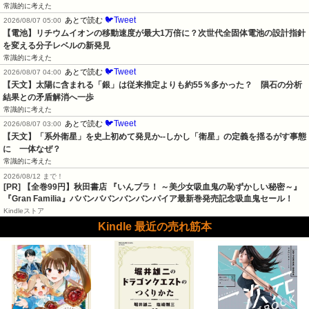
常識的に考えた
🐦Tweet
あとで読む
2026/08/07 05:00
【電池】リチウムイオンの移動速度が最大1万倍に？次世代全固体電池の設計指針
を変える分子レベルの新発見
常識的に考えた
🐦Tweet
あとで読む
2026/08/07 04:00
【天文】太陽に含まれる「銀」は従来推定よりも約55％多かった？　隕石の分析
結果との矛盾解消へ一歩
常識的に考えた
🐦Tweet
あとで読む
2026/08/07 03:00
【天文】「系外衛星」を史上初めて発見か--しかし「衛星」の定義を揺るがす事態
に　一体なぜ？
常識的に考えた
2026/08/12 まで！
[PR]
【全巻99円】秋田書店 『いんブラ！ ～美少女吸血鬼の恥ずかしい秘密～』
『Gran Familia』ババンババンバンバンパイア最新巻発売記念吸血鬼セール！
Kindleストア
Kindle 最近の売れ筋本