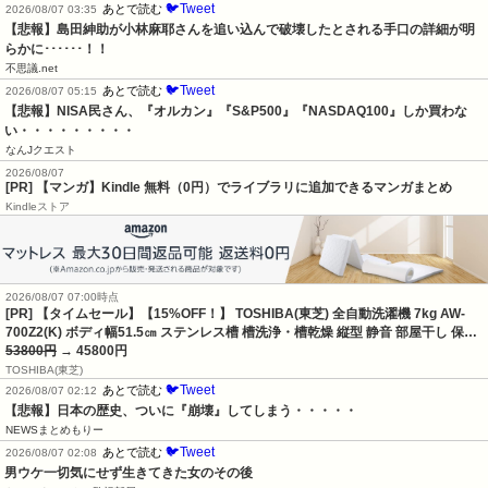
🐦Tweet
あとで読む
2026/08/07 03:35
【悲報】島田紳助が小林麻耶さんを追い込んで破壊したとされる手口の詳細が明
らかに･･････！！
不思議.net
🐦Tweet
あとで読む
2026/08/07 05:15
【悲報】NISA民さん、『オルカン』『S&P500』『NASDAQ100』しか買わな
い・・・・・・・・・
なんJクエスト
2026/08/07
[PR] 【マンガ】Kindle 無料（0円）でライブラリに追加できるマンガまとめ
Kindleストア
2026/08/07 07:00時点
[PR] 【タイムセール】【15%OFF！】 TOSHIBA(東芝) 全自動洗濯機 7kg AW-
700Z2(K) ボディ幅51.5㎝ ステンレス槽 槽洗浄・槽乾燥 縦型 静音 部屋干し 保…
53800円
→ 45800円
TOSHIBA(東芝)
🐦Tweet
あとで読む
2026/08/07 02:12
【悲報】日本の歴史、ついに『崩壊』してしまう・・・・・
NEWSまとめもりー
🐦Tweet
あとで読む
2026/08/07 02:08
男ウケ一切気にせず生きてきた女のその後