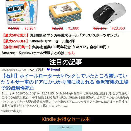
¥4,980
→ ¥3,984
¥2,592
→ ¥1,880
¥25,175
→ ¥23,850
【最大50%還元】
3日間限定 マンガ毎週末セール「アツいスポーツマンガ」
【最大65%OFF】
Kindle本 サマーセール第2弾
【全巻100円均一】
集英社 創業100周年記念『GANTZ』全巻100円！
Amazon・Kindleのセール情報まとめは
こちら
注目の記事
🐦Tweet
あとで読む
2026/06/16 13:00
【石川】ホイールローダーがバックしていたところ開いてい
たミキサー車のドアにぶつかり間に挟まれる 金沢市湊の工場
で69歳男性死亡
1: ぐれ ★ 2026/06/15(月) 04:42:57.85 ID:t4x16Grq9 作業中に車両の間に挟まれる 金沢市湊の
工場で69歳男性死亡 >>6/14(日) 12:05配信 MRO北陸放送 13日昼過ぎ、金沢市内の会社の敷地内
でバックしてきた大型の作業車が開いていた車のドアにぶつかりドアと車体にはさまった男性従
業員が腹部を強く打つなどして死亡しました。 …
常識的に考えた
Kindle お得なセール本