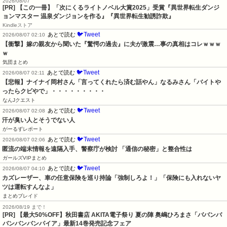
2026/08/07
[PR] 【この一冊】「次にくるライトノベル大賞2025」受賞『異世界転生ダンジ
ョンマスター 温泉ダンジョンを作る』『異世界転生勧誘詐欺』
Kindleストア
🐦Tweet
あとで読む
2026/08/07 02:10
【衝撃】嫁の親友から聞いた『驚愕の過去』に夫が激震…事の真相はコレｗｗｗ
ｗ
気団まとめ
🐦Tweet
あとで読む
2026/08/07 02:11
【悲報】ナイナイ岡村さん「言ってくれたら済む話やん」なるみさん「バイトや
ったらクビやで」・・・・・・・・・
なんJクエスト
🐦Tweet
あとで読む
2026/08/07 02:08
汗が臭い人とそうでない人
がーるずレポート
🐦Tweet
あとで読む
2026/08/07 02:06
匿流の端末情報を遠隔入手、警察庁が検討 「通信の秘密」と整合性は
ガールズVIPまとめ
🐦Tweet
あとで読む
2026/08/07 04:10
カズレーザー、車の任意保険を巡り持論「強制しろよ！」「保険にも入れないヤ
ツは運転すんなよ」
まとめブレイド
2026/08/19 まで！
[PR] 【最大50%OFF】秋田書店 AKITA電子祭り 夏の陣 奥嶋ひろまさ「ババンバ
バンバンバンパイア」最新14巻発売記念フェア