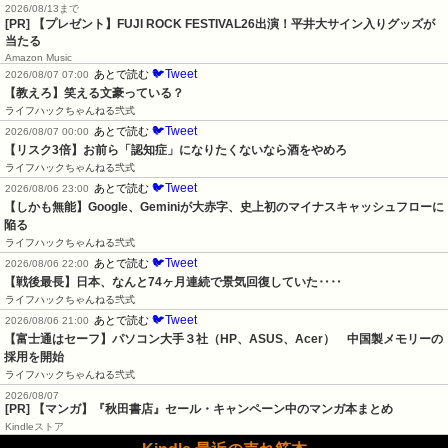
2026/08/13まで
[PR] 【プレゼント】FUJI ROCK FESTIVAL26出演！平井大サイン入りグッズが
当たる
Amazon Music
🐦Tweet
あとで読む
2026/08/07 07:00
【教えろ】笑える文豪っている？
ライフハックちゃんねる弐式
🐦Tweet
あとで読む
2026/08/07 00:00
【リスク3倍】お前ら「認知症」になりたくないなら酒をやめろ
ライフハックちゃんねる弐式
🐦Tweet
あとで読む
2026/08/06 23:00
【しかも無能】Google、Geminiが大赤字、史上初のマイナスキャッシュフローに
陥る
ライフハックちゃんねる弐式
🐦Tweet
あとで読む
2026/08/06 22:00
【戦後最長】日本、なんと74ヶ月連続で景気回復していた‥‥
ライフハックちゃんねる弐式
🐦Tweet
あとで読む
2026/08/06 21:00
【富士通はセーフ】パソコン大手３社（HP、ASUS、Acer）　中国製メモリーの
採用を開始
ライフハックちゃんねる弐式
2026/08/07
[PR] 【マンガ】『秋田書店』セール・キャンペーン中のマンガ本まとめ
Kindleストア