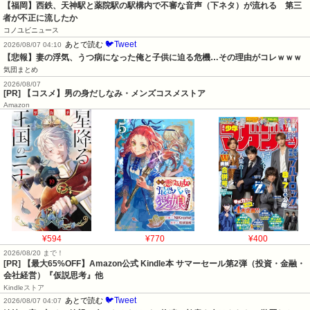
【福岡】西鉄、天神駅と薬院駅の駅構内で不審な音声（下ネタ）が流れる　第三
者が不正に流したか
コノユビニュース
🐦Tweet
あとで読む
2026/08/07 04:10
【悲報】妻の浮気、うつ病になった俺と子供に迫る危機…その理由がコレｗｗｗ
気団まとめ
2026/08/07
[PR] 【コスメ】男の身だしなみ・メンズコスメストア
Amazon
¥594
¥770
¥400
2026/08/20 まで！
[PR]
【最大65%OFF】Amazon公式 Kindle本 サマーセール第2弾（投資・金融・
会社経営）『仮説思考』他
Kindleストア
🐦Tweet
あとで読む
2026/08/07 04:07