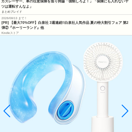
カズレーザー、車の任意保険を巡り持論「強制しろよ！」「保険にも入れないヤ
ツは運転すんなよ」
まとめブレイド
2026/08/13 まで！
[PR] 【最大70%OFF】白泉社 3週連続!!白泉社人気作品 夏の特大割引フェア 第2
弾②『ホーリーランド』他
Kindleストア