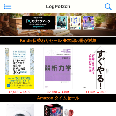
LogPo!2ch
Kindle日替わりセール ◆本日50冊が対象
¥2,618
→ ¥499
¥2,750
→ ¥499
¥1,406
→ ¥499
Amazon タイムセール