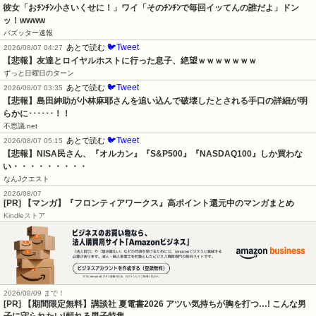
彼女「おﾁﾝﾁﾝ小さいくせに！」ワイ「そのﾁﾝﾁﾝで毎回イッてんの誰だよ」ドン
ッ！wwww
バズッター速報
🐦Tweet
あとで読む
2026/08/07 04:27
【悲報】友達とロイヤルホストに行った息子、絶望ｗｗｗｗｗｗｗ
ずっと日曜日のターン
🐦Tweet
あとで読む
2026/08/07 03:35
【悲報】島田紳助が小林麻耶さんを追い込んで破壊したとされる手口の詳細が明
らかに･･････！！
不思議.net
🐦Tweet
あとで読む
2026/08/07 05:15
【悲報】NISA民さん、『オルカン』『S&P500』『NASDAQ100』しか買わな
い・・・・・・・・・
なんJクエスト
2026/08/07
[PR] 【マンガ】『フロンティアワークス』高ポイント還元中のマンガまとめ
Kindleストア
2026/08/09 まで！
[PR] 【期間限定無料】講談社 夏電書2026 アツい気持ちが胸を打つ…! こんな男