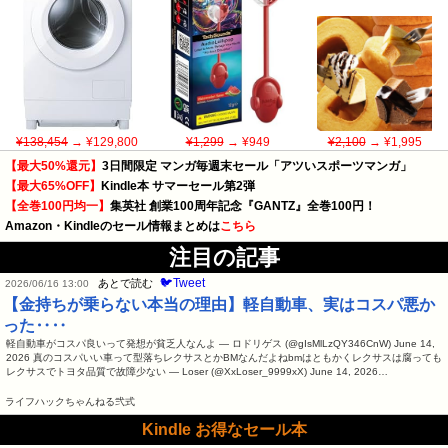
¥138,454
→ ¥129,800
¥1,299
→ ¥949
¥2,100
→ ¥1,995
【最大50%還元】
3日間限定 マンガ毎週末セール「アツいスポーツマンガ」
【最大65%OFF】
Kindle本 サマーセール第2弾
【全巻100円均一】
集英社 創業100周年記念『GANTZ』全巻100円！
Amazon・Kindleのセール情報まとめは
こちら
注目の記事
🐦Tweet
あとで読む
2026/06/16 13:00
【金持ちが乗らない本当の理由】軽自動車、実はコスパ悪か
った‥‥
軽自動車がコスパ良いって発想が貧乏人なんよ — ロドリゲス (@gIsMlLzQY346CnW) June 14,
2026 真のコスパいい車って型落ちレクサスとかBMなんだよねbmはともかくレクサスは腐っても
レクサスでトヨタ品質で故障少ない — Loser (@XxLoser_9999xX) June 14, 2026…
ライフハックちゃんねる弐式
Kindle お得なセール本