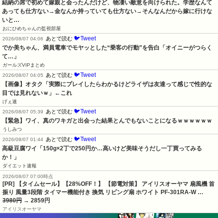
結納の席で初めて嫁親と会ったんだけど、物凄い敵意を向けられた。学歴なんて
あっても仕方ない→金なんか持っていても仕方ない→そんなんだから嫁に行けな
いと…
おにひめちゃんの監視部屋
🐦Tweet
あとで読む
2026/08/07 04:06
でか美ちゃん、満員電車でモヤッとした“乗客の行動”を告白「オイニーがつらく
て…」
ガールズVIPまとめ
🐦Tweet
あとで読む
2026/08/07 04:05
【画像】オタク「実際にプレイしたらわかるけどライザは友達って感じで性的な
目では見れないｗ」←これ
げぇ速
🐦Tweet
あとで読む
2026/08/07 05:39
【緊急】ワイ、真のワキガと出会った結果とんでもないことになるｗｗｗｗｗｗ
うしみつ
🐦Tweet
あとで読む
2026/08/07 01:44
高級豆腐ワイ「150g×2丁で250円か…高いけど美味そうだし一丁買ってみる
か！」
ダイエット速報
2026/08/07 07:00時点
[PR] 【タイムセール】【28%OFF！】 【節電対策】 アイリスオーヤマ 扇風機 首
振り 風量3段階 タイマー機能付き 換気 リビング扇 ホワイト PF-301RA-W …
3980円
→ 2859円
アイリスオーヤマ