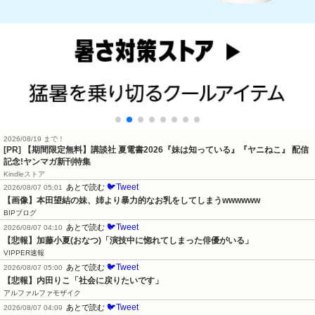
2026/08/19 まで！
[PR] 【期間限定無料】講談社 夏電書2026『妹は知っている』『ヤニねこ』 配信
記念!ヤンマガ新刊特集
Kindleストア
🐦Tweet
あとで読む
2026/08/07 05:01
【画像】本田望結の妹、姉より暴力的なお乳をしてしまうwwwwww
BIPブログ
🐦Tweet
あとで読む
2026/08/07 04:10
【悲報】加藤小夏(おなつ)「演技中に惚れてしまった俳優がいる」
VIPPER速報
🐦Tweet
あとで読む
2026/08/07 05:00
【悲報】内田りこ「社会に戻りたいです」
アルファルファモザイク
🐦Tweet
あとで読む
2026/08/07 04:09