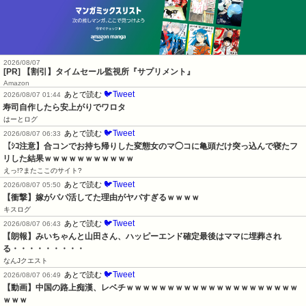
2026/08/07
[PR] 【割引】タイムセール監視所『サプリメント』
Amazon
🐦Tweet
あとで読む
2026/08/07 01:44
寿司自作したら安上がりでワロタ
はーとログ
🐦Tweet
あとで読む
2026/08/07 06:33
【ｼｺ注意】合コンでお持ち帰りした変態女のマ◯コに亀頭だけ突っ込んで寝たフ
リした結果ｗｗｗｗｗｗｗｗｗｗｗ
えっ!?またここのサイト?
🐦Tweet
あとで読む
2026/08/07 05:50
【衝撃】嫁がパパ活してた理由がヤバすぎるｗｗｗｗ
キスログ
🐦Tweet
あとで読む
2026/08/07 06:43
【朗報】みいちゃんと山田さん、ハッピーエンド確定最後はママに埋葬され
る・・・・・・・・・
なんJクエスト
🐦Tweet
あとで読む
2026/08/07 06:49
【動画】中国の路上痴漢、レベチｗｗｗｗｗｗｗｗｗｗｗｗｗｗｗｗｗｗｗｗｗ
ｗｗｗ