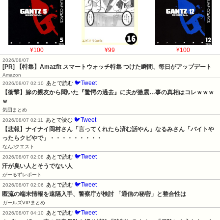
¥100
¥99
¥100
2026/08/07
[PR] 【特集】Amazfit スマートウォッチ特集 つけた瞬間、毎日がアップデート
Amazon
🐦Tweet
あとで読む
2026/08/07 02:10
【衝撃】嫁の親友から聞いた『驚愕の過去』に夫が激震…事の真相はコレｗｗｗ
ｗ
気団まとめ
🐦Tweet
あとで読む
2026/08/07 02:11
【悲報】ナイナイ岡村さん「言ってくれたら済む話やん」なるみさん「バイトや
ったらクビやで」・・・・・・・・・
なんJクエスト
🐦Tweet
あとで読む
2026/08/07 02:08
汗が臭い人とそうでない人
がーるずレポート
🐦Tweet
あとで読む
2026/08/07 02:06
匿流の端末情報を遠隔入手、警察庁が検討 「通信の秘密」と整合性は
ガールズVIPまとめ
🐦Tweet
あとで読む
2026/08/07 04:10