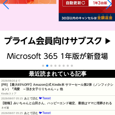
最近読まれている記事
2026/08/20まで
[PR]
【最大65%OFF】Amazon公式 Kindle本 サマーセール第2弾（ノンフィクシ
ョン）『渇愛 ～頂き女子りりちゃん～』他
Kindleストア
🐦Tweet
あとで読む
2026/08/07 05:15
【朗報】みいちゃんと山田さん、ハッピーエンド確定、最後はママに埋葬される
ネギ速
🐦Tweet
あとで読む
2026/08/07 05:25