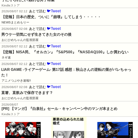
子に守られたい!頼れる男子特集
Kindleストア
🐦Tweet
あとで読む
2026/08/07 02:12
【悲報】日本の歴史、ついに『崩壊』してしまう・・・・・
NEWSまとめもりー
🐦Tweet
あとで読む
2026/08/07 02:08
男ウケ一切気にせず生きてきた女のその後
おにひめちゃんの監視部屋
🐦Tweet
あとで読む
2026/08/07 02:12
【悲報】NISA民、『オルカン』『S&P500』『NASDAQ100』しか買わない
ネギ速
🐦Tweet
あとで読む
2026/08/07 02:12
LIAR GAME -ライアーゲーム- 第17話 感想：秋山さんの逆転の策がバレちゃっ
た！
アニメつぶやき速報‼︎
🐦Tweet
あとで読む
2026/08/07 02:08
直箸、直飲みで保存できます？
おにひめちゃんの監視部屋
2026/08/07
[PR] 【マンガ】『白泉社』セール・キャンペーン中のマンガ本まとめ
Kindleストア