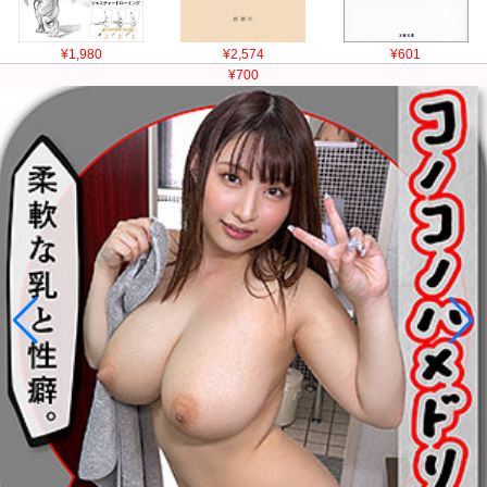
¥1,980
¥2,574
¥601
¥700