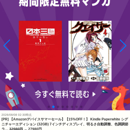
2026/08/08 02:30時点
[PR] 【Amazonデバイスサマーセール】【15%OFF！】 Kindle Paperwhite シグ
ニチャーエディション (32GB) 7インチディスプレイ、明るさ自動調整、色調調節
ラ…
32980円
→ 27980円