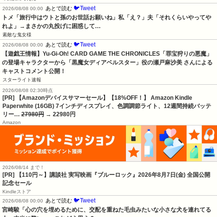
🐦Tweet
あとで読む
2026/08/08 00:00
トメ「旅行中はウトと孫のお世話お願いね」私「え？」夫「それくらいやってや
れよ」→まさかの丸投げに困惑して…
素敵な鬼女様
🐦Tweet
あとで読む
2026/08/08 00:00
【遊戯王情報】Yu-Gi-Oh! CARD GAME THE CHRONICLES「罪宝狩りの悪魔」
の登場キャラクターから「黒魔女ディアベルスター」役の瀬戸麻沙美 さんによる 
キャストコメント公開！
スターライト速報
2026/08/08 02:30時点
[PR] 【Amazonデバイスサマーセール】【18%OFF！】 Amazon Kindle
Paperwhite (16GB) 7インチディスプレイ、色調調節ライト、12週間持続バッテ
リー…
27980円
→ 22980円
Amazon
2026/08/14 まで！
[PR]
【110円～】講談社 実写映画『ブルーロック』2026年8月7日(金) 全国公開
記念セール
Kindleストア
🐦Tweet
あとで読む
2026/08/08 00:00
宮崎駿「心の穴を埋めるために、交配を重ねた毛虫みたいな小さな犬を連れてる