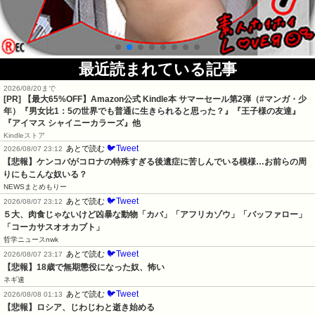
最近読まれている記事
2026/08/20まで
[PR]
【最大65%OFF】Amazon公式 Kindle本 サマーセール第2弾（#マンガ・少
年）『男女比1：5の世界でも普通に生きられると思った？』『王子様の友達』
『アイマス シャイニーカラーズ』他
Kindleストア
🐦Tweet
あとで読む
2026/08/07 23:12
【悲報】ケンコバがコロナの特殊すぎる後遺症に苦しんでいる模様…お前らの周
りにもこんな奴いる？
NEWSまとめもりー
🐦Tweet
あとで読む
2026/08/07 23:12
５大、肉食じゃないけど凶暴な動物「カバ」「アフリカゾウ」「バッファロー」
「コーカサスオオカブト」
哲学ニュースnwk
🐦Tweet
あとで読む
2026/08/07 23:17
【悲報】18歳で無期懲役になった奴、怖い
ネギ速
🐦Tweet
あとで読む
2026/08/08 01:13
【悲報】ロシア、じわじわと逝き始める