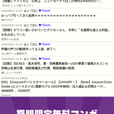
【画像】アメリカ人「日本よ、ニューヨークではこの寿司が6400円だ！」
【2ch】ニュー速クオリティ
🐦Tweet
あとで読む
2026/08/07 22:00
おっパブ行ってきた結果ｗｗｗｗｗｗｗｗｗｗｗｗｗｗｗｗｗｗｗｗ
BIPブログ
🐦Tweet
あとで読む
2026/08/07 22:00
【朗報】オワコン扱いされていたデジモンさん、令和に「全盛期を超える利益」
を生み出していた
投資ちゃんねる
🐦Tweet
あとで読む
2026/08/07 22:00
声優の声でAI動画作ってる人達、終了へ
オレ的ゲーム速報＠刃
🐦Tweet
あとで読む
2026/08/07 22:00
【芸能】元EXILE・黒木啓司、妻・宮崎麗果被告へのDV事案で逮捕されていた　
宮崎は全身打撲、頭部裂傷及び打撲、頸部損傷の怪我
痛いニュース(ﾉ∀`)
2026/08/08 02:30時点
[PR] 【Amazonデバイスサマーセール】【10%OFF！】 【New】Amazon Echo
Studio (エコースタジオ) 最新モデル (2026年発売) - 没入感ある空間オーデ…
39980円
→ 35980円
Amazon