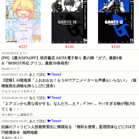
¥227
¥100
¥100
2026/08/19 まで！
[PR] 【最大50%OFF】秋田書店 AKITA電子祭り 夏の陣「ガブ」最新6巻
&「WORST外伝 グリコ」最新39巻発売!
Kindleストア
🐦Tweet
あとで読む
2026/08/07 22:00
【悲報】AI推進派「ふおおおお！もうAIでアニメーターも声優もいらない!」（版
権無視生成物を誇らしげに流布）
アルファルファモザイク
🐦Tweet
あとで読む
2026/08/08 00:00
「エアコンから変な音がする。なんだろ…え？」ﾊﾟｼｬｯ → ヤバすぎる物が飛び出
てくる・・・
オレ的ゲーム速報＠刃
🐦Tweet
あとで読む
2026/08/08 00:00
妊娠のフィリピン人技能実習生に帰国迫る 「権利を侵害」監理団体などに314万
円賠償命令   福岡地裁
常識的に考えた