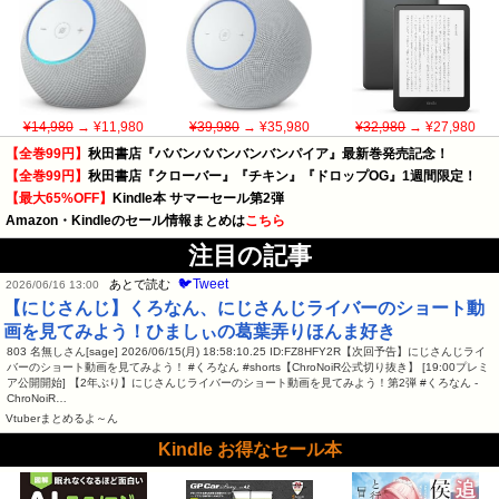
¥14,980
→ ¥11,980
¥39,980
→ ¥35,980
¥32,980
→ ¥27,980
【全巻99円】
秋田書店『ババンババンバンバンパイア』最新巻発売記念！
【全巻99円】
秋田書店『クローバー』『チキン』『ドロップOG』1週間限定！
【最大65%OFF】
Kindle本 サマーセール第2弾
Amazon・Kindleのセール情報まとめは
こちら
注目の記事
🐦Tweet
あとで読む
2026/06/16 13:00
【にじさんじ】くろなん、にじさんじライバーのショート動
画を見てみよう！ひましぃの葛葉弄りほんま好き
803 名無しさん[sage] 2026/06/15(月) 18:58:10.25 ID:FZ8HFY2R【次回予告】にじさんじライ
バーのショート動画を見てみよう！ #くろなん #shorts【ChroNoiR公式切り抜き】 [19:00プレミ
ア公開開始] 【2年ぶり】にじさんじライバーのショート動画を見てみよう！第2弾 #くろなん -
ChroNoiR…
Vtuberまとめるよ～ん
Kindle お得なセール本