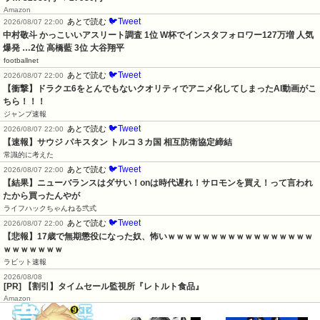
Amazon
🐦Tweet
あとで読む
2026/08/07 22:00
中村敬斗 かっこいいアスリート調査 1位 W杯でインスタフォロワー127万増 人気
爆発 …2位 高橋藍 3位 大谷翔平
footballnet
🐦Tweet
あとで読む
2026/08/07 22:00
【衝撃】ドラクエ6をとんでもないクオリティでアニメ化してしまったAI動画がこ
ちら！！！
ジャンプ速報
🐦Tweet
あとで読む
2026/08/07 22:00
【速報】サウジ パキスタン トルコ３カ国 相互防衛協定締結
常識的に考えた
🐦Tweet
あとで読む
2026/08/07 22:00
【結果】ニューバランスはダサい！onは時代遅れ！サロモンを買え！って言われ
たから買ったんやが
ライフハックちゃんねる弐式
🐦Tweet
あとで読む
2026/08/07 22:00
【悲報】17歳で無期懲役になった奴、怖いｗｗｗｗｗｗｗｗｗｗｗｗｗｗｗｗｗ
ｗｗｗｗｗｗｗ
ラビット速報
2026/08/08
[PR] 【割引】タイムセール監視所『レトルト食品』
Amazon