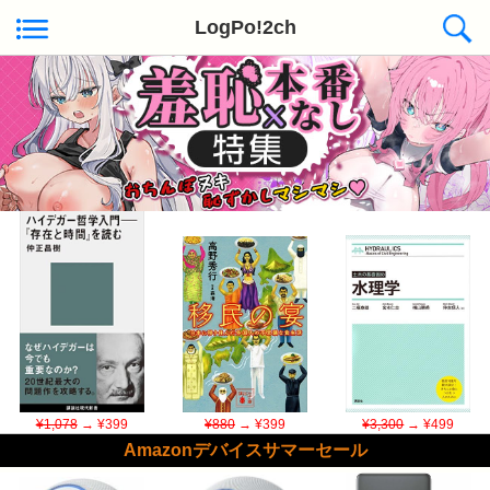
LogPo!2ch
Kindle日替わりセール ◆本日50冊が対象
¥1,078
→ ¥399
¥880
→ ¥399
¥3,300
→ ¥499
Amazonデバイスサマーセール