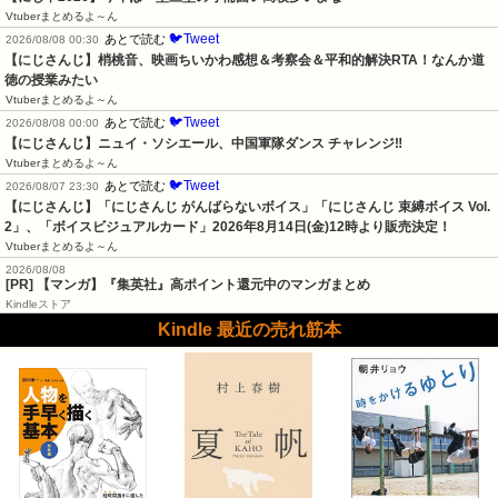
Vtuberまとめるよ～ん
🐦Tweet
あとで読む
2026/08/08 00:30
【にじさんじ】梢桃音、映画ちいかわ感想＆考察会＆平和的解決RTA！なんか道
徳の授業みたい
Vtuberまとめるよ～ん
🐦Tweet
あとで読む
2026/08/08 00:00
【にじさんじ】ニュイ・ソシエール、中国軍隊ダンス チャレンジ‼️
Vtuberまとめるよ～ん
🐦Tweet
あとで読む
2026/08/07 23:30
【にじさんじ】「にじさんじ がんばらないボイス」「にじさんじ 束縛ボイス Vol.
2」、「ボイスビジュアルカード」2026年8月14日(金)12時より販売決定！
Vtuberまとめるよ～ん
2026/08/08
[PR] 【マンガ】『集英社』高ポイント還元中のマンガまとめ
Kindleストア
Kindle 最近の売れ筋本