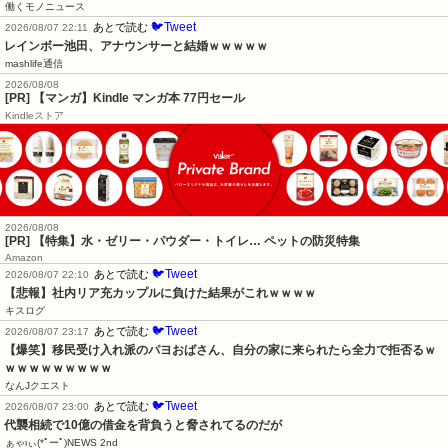
働くモノニュース
🐦Tweet
あとで読む
2026/08/07 22:11
レインボー池田、アナウンサーと結婚ｗｗｗｗｗ
mashlife通信
2026/08/08
[PR] 【マンガ】Kindle マンガ本 77円セール
Kindleストア
2026/08/08
[PR] 【特集】水・ゼリー・パウダー・トイレ… ペットの防災特集
Amazon
🐦Tweet
あとで読む
2026/08/07 22:10
【悲報】社内リア充カップルに負けた結果がこれｗｗｗｗ
キスログ
🐦Tweet
あとで読む
2026/08/07 23:17
【爆笑】移民受け入れ派のパヨおばさん、自分の家に来られたら全力で拒否るｗ
ｗｗｗｗｗｗｗｗｗ
なんJクエスト
🐦Tweet
あとで読む
2026/08/07 23:00
代襲相続で10億の借金を背負うと脅されてるのだが
ぁゃιぃ(*ﾟーﾟ)NEWS 2nd