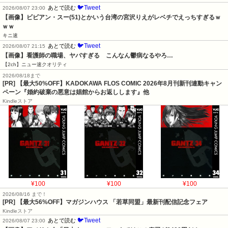
🐦Tweet
あとで読む
2026/08/07 23:00
【画像】ビビアン・スー(51)とかいう台湾の宮沢りえがレベチでえっちすぎるｗ
ｗｗ
キニ速
🐦Tweet
あとで読む
2026/08/07 21:15
【画像】看護師の職場、ヤバすぎる　こんなん鬱病なるやろ…
【2ch】ニュー速クオリティ
2026/08/18まで
[PR] 【最大50%OFF】KADOKAWA FLOS COMIC 2026年8月刊新刊連動キャン
ペーン『婚約破棄の悪意は娼館からお返しします』他
Kindleストア
¥100
¥100
¥100
2026/08/16 まで！
[PR] 【最大56%OFF】マガジンハウス 「若草同盟」最新刊配信記念フェア
Kindleストア
🐦Tweet
あとで読む
2026/08/07 23:00