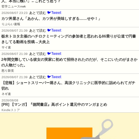
人、本当に醜い」←これどう思う？
哲学ニュースnwk
🐦Tweet
あとで読む
2026/08/07 23:23
カツ丼屋さん「あかん、カツ丼が美味しすぎる……せや！」
りぷらい速報
🐦Tweet
あとで読む
2026/08/07 21:39
栃木トヨタ主催のハチロクミーティングの参加者と思われる86乗りが公道で円書
きしてる動画を投稿→大炎上
サイ速
🐦Tweet
あとで読む
2026/08/07 21:39
2年間交際している彼女の実家に初めて招待されたのだが、そこにいたのがまさか
の人物だった。
怒り新党
🐦Tweet
あとで読む
2026/08/07 21:39
【悲報】ショートスリーパー堀さん、高須クリニックに医学的に詰められてガチ
切れ
ネギ速
2026/08/08
[PR] 【マンガ】『徳間書店』高ポイント還元中のマンガまとめ
Kindleストア