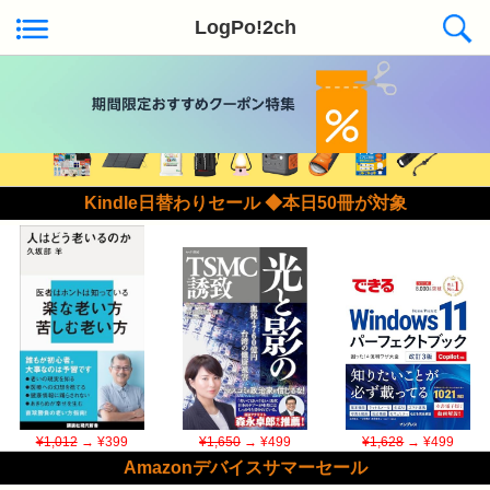
LogPo!2ch
Kindle日替わりセール ◆本日50冊が対象
¥1,012
→ ¥399
¥1,650
→ ¥499
¥1,628
→ ¥499
Amazonデバイスサマーセール