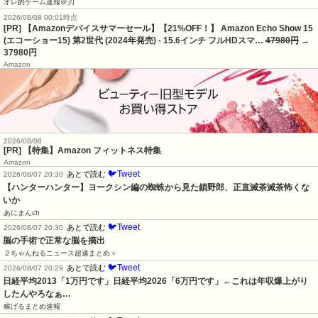
オレ的ゲーム速報＠刃
2026/08/08 00:01時点
[PR] 【Amazonデバイスサマーセール】【21%OFF！】 Amazon Echo Show 15
(エコーショー15) 第2世代 (2024年発売) - 15.6インチ フルHDスマ…
47980円
→
37980円
Amazon
2026/08/08
[PR] 【特集】Amazon フィットネス特集
Amazon
🐦Tweet
あとで読む
2026/08/07 20:30
【ハンターハンター】ヨークシン編の蜘蛛から見た鎖野郎、正直滅茶滅茶怖くな
いか
あにまんch
🐦Tweet
あとで読む
2026/08/07 20:30
脳の手術で正常な脳を摘出
２ちゃんねるニュース超速まとめ＋
🐦Tweet
あとで読む
2026/08/07 20:29
日経平均2013「1万円です」日経平均2026「6万円です」←これは年収爆上がり
したんやろなぁ…
稼げるまとめ速報