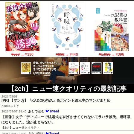
¥660
→ ¥330
¥880
→ ¥440
¥1,980
→ ¥396
【2ch】ニュー速クオリティの最新記事
2026/08/08
[PR] 【マンガ】『KADOKAWA』高ポイント還元中のマンガまとめ
Kindleストア
🐦Tweet
あとで読む
2026/08/07 23:45
【画像】女子「ディズニーで結婚式を挙げさせてくれないモラハラ彼氏。過呼吸
になりました。涙が止まらない」
【2ch】ニュー速クオリティ
🐦Tweet
あとで読む
2026/08/07 23:30