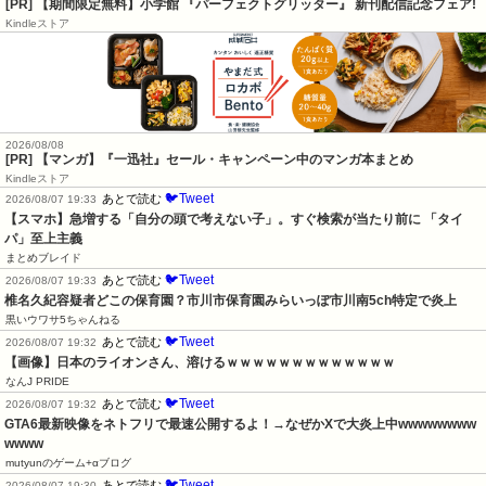
[PR] 【期間限定無料】小学館 『パーフェクトグリッター』 新刊配信記念フェア!
Kindleストア
2026/08/08
[PR] 【マンガ】『一迅社』セール・キャンペーン中のマンガ本まとめ
Kindleストア
🐦Tweet
あとで読む
2026/08/07 19:33
【スマホ】急増する「自分の頭で考えない子」。すぐ検索が当たり前に 「タイ
パ」至上主義
まとめブレイド
🐦Tweet
あとで読む
2026/08/07 19:33
椎名久紀容疑者どこの保育園？市川市保育園みらいっぽ市川南5ch特定で炎上
黒いウワサ5ちゃんねる
🐦Tweet
あとで読む
2026/08/07 19:32
【画像】日本のライオンさん、溶けるｗｗｗｗｗｗｗｗｗｗｗｗｗ
なんJ PRIDE
🐦Tweet
あとで読む
2026/08/07 19:32
GTA6最新映像をネトフリで最速公開するよ！→なぜかXで大炎上中wwwwwwww
wwww
mutyunのゲーム+αブログ
🐦Tweet
あとで読む
2026/08/07 19:30