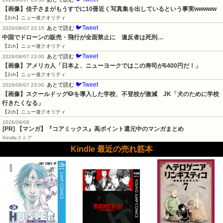
【画像】佳子さまがもうすでに10冊近く写真集を出しているという事実wwwww
【2ch】ニュー速クオリティ
🐦Tweet
あとで読む
2026/08/07 23:15
中国でドローンの販売・飛行が全面禁止に　違反者は死刑…
【2ch】ニュー速クオリティ
🐦Tweet
あとで読む
2026/08/07 23:00
【画像】アメリカ人「日本よ、ニューヨークではこの寿司が6400円だ！」
【2ch】ニュー速クオリティ
🐦Tweet
あとで読む
2026/08/07 23:00
【画像】スクールドッグ🐶を導入した学校、不登校が激減　JK「犬のために学校
行きたくなる」
【2ch】ニュー速クオリティ
2026/08/08
[PR] 【マンガ】『コアミックス』高ポイント還元中のマンガまとめ
Kindleストア
Kindle 最近の売れ筋本