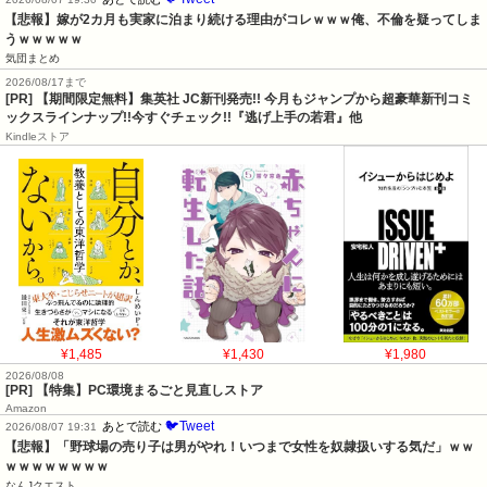
【悲報】嫁が2カ月も実家に泊まり続ける理由がコレｗｗｗ俺、不倫を疑ってしま
うｗｗｗｗｗ
気団まとめ
2026/08/17まで
[PR] 【期間限定無料】集英社 JC新刊発売!! 今月もジャンプから超豪華新刊コミ
ックスラインナップ!!今すぐチェック!!『逃げ上手の若君』他
Kindleストア
¥1,485
¥1,430
¥1,980
2026/08/08
[PR] 【特集】PC環境まるごと見直しストア
Amazon
🐦Tweet
あとで読む
2026/08/07 19:31
【悲報】「野球場の売り子は男がやれ！いつまで女性を奴隷扱いする気だ」ｗｗ
ｗｗｗｗｗｗｗｗ
なんJクエスト