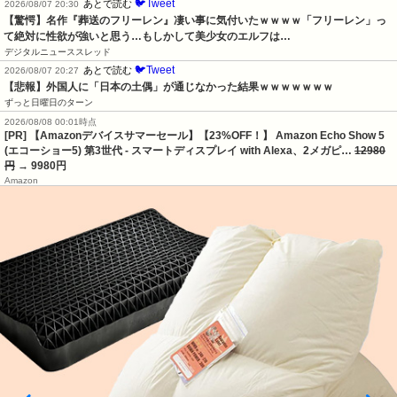
🐦Tweet
あとで読む
2026/08/07 20:30
【驚愕】名作『葬送のフリーレン』凄い事に気付いたｗｗｗｗ「フリーレン」っ
て絶対に性欲が強いと思う…もしかして美少女のエルフは…
デジタルニューススレッド
🐦Tweet
あとで読む
2026/08/07 20:27
【悲報】外国人に「日本の土偶」が通じなかった結果ｗｗｗｗｗｗｗ
ずっと日曜日のターン
2026/08/08 00:01時点
[PR] 【Amazonデバイスサマーセール】【23%OFF！】 Amazon Echo Show 5
(エコーショー5) 第3世代 - スマートディスプレイ with Alexa、2メガピ…
12980
円
→ 9980円
Amazon