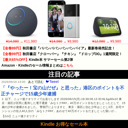
¥14,980
→ ¥11,980
¥14,980
→ ¥8,980
¥12,980
→ ¥9,980
【全巻99円】
秋田書店『ババンババンバンバンパイア』最新巻発売記念！
【全巻99円】
秋田書店『クローバー』『チキン』『ドロップOG』1週間限定！
【最大65%OFF】
Kindle本 サマーセール第2弾
Amazon・Kindleのセール情報まとめは
こちら
注目の記事
🐦Tweet
あとで読む
2026/06/16 13:00
「『やったー！宝の山だぜ』と思った」港区のポイントを不
正チャージで15歳少年逮捕
1: 以下、ニュー速クオリティでお送りします 2026/06/15(月) 19:39:06.13 ID:HLSg4Dv10 東
京・港区が区民に配布した電子通貨「みなトクPAY」40万ポイント分をだましとったとして、15
歳の少年が逮捕されました。 警視庁によりますと、東京・港区に住む少年はことし3月、自宅マ
ンションの住人40人分の「みなトクPAY」あわせて40万ポイントをだましとった疑いが…
【2ch】ニュー速クオリティ
Kindle お得なセール本