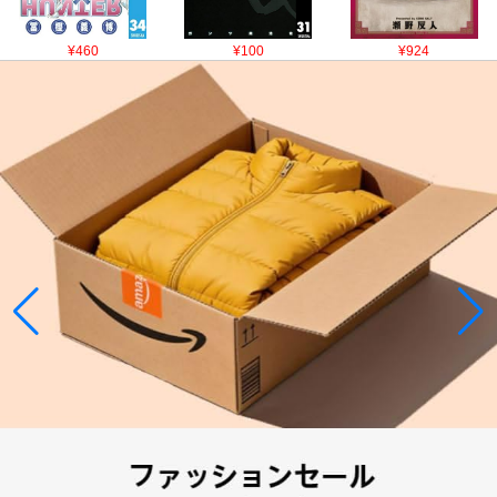
¥460
¥100
¥924