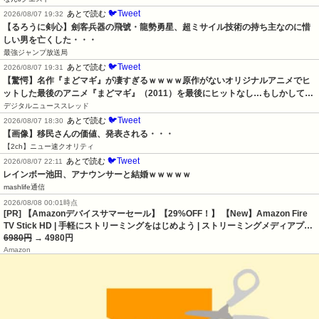
🐦Tweet
あとで読む
2026/08/07 19:32
【るろうに剣心】劍客兵器の飛號・龍勢勇星、超ミサイル技術の持ち主なのに惜
しい男を亡くした・・・
最強ジャンプ放送局
🐦Tweet
あとで読む
2026/08/07 19:31
【驚愕】名作『まどマギ』が凄すぎるｗｗｗｗ原作がないオリジナルアニメでヒ
ットした最後のアニメ『まどマギ』（2011）を最後にヒットなし…もしかして…
デジタルニューススレッド
🐦Tweet
あとで読む
2026/08/07 18:30
【画像】移民さんの価値、発表される・・・
【2ch】ニュー速クオリティ
🐦Tweet
あとで読む
2026/08/07 22:11
レインボー池田、アナウンサーと結婚ｗｗｗｗｗ
mashlife通信
2026/08/08 00:01時点
[PR] 【Amazonデバイスサマーセール】【29%OFF！】 【New】Amazon Fire
TV Stick HD | 手軽にストリーミングをはじめよう | ストリーミングメディアプ…
6980円
→ 4980円
Amazon