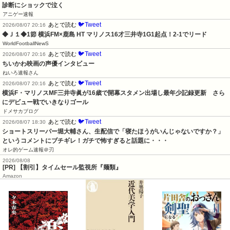
診断にショックで泣く
アニゲー速報
🐦Tweet
あとで読む
2026/08/07 20:16
◆Ｊ１◆1節 横浜FM×鹿島 HT マリノス16才三井寺1G1起点！2-1でリード
WorldFootballNewS
🐦Tweet
あとで読む
2026/08/07 20:16
ちいかわ映画の声優インタビュー
ねいろ速報さん
🐦Tweet
あとで読む
2026/08/07 20:16
横浜F・マリノスMF三井寺眞が16歳で開幕スタメン出場し最年少記録更新　さら
にデビュー戦でいきなりゴール
ドメサカブログ
🐦Tweet
あとで読む
2026/08/07 18:30
ショートスリーパー堀大輔さん、生配信で「寝たほうがいんじゃないですか？」
というコメントにブチギレ！ガチで怖すぎると話題に・・・
オレ的ゲーム速報＠刃
2026/08/08
[PR] 【割引】タイムセール監視所『麺類』
Amazon