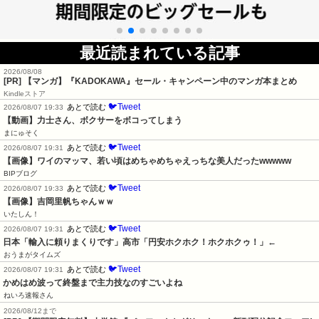
最近読まれている記事
2026/08/08
[PR] 【マンガ】『KADOKAWA』セール・キャンペーン中のマンガ本まとめ
Kindleストア
🐦Tweet
あとで読む
2026/08/07 19:33
【動画】力士さん、ボクサーをボコってしまう
まにゅそく
🐦Tweet
あとで読む
2026/08/07 19:31
【画像】ワイのマッマ、若い頃はめちゃめちゃえっちな美人だったwwwww
BIPブログ
🐦Tweet
あとで読む
2026/08/07 19:33
【画像】吉岡里帆ちゃんｗｗ
いたしん！
🐦Tweet
あとで読む
2026/08/07 19:31
日本「輸入に頼りまくりです」高市「円安ホクホク！ホクホクゥ！」←
おうまがタイムズ
🐦Tweet
あとで読む
2026/08/07 19:31
かめはめ波って終盤まで主力技なのすごいよね
ねいろ速報さん
2026/08/12まで