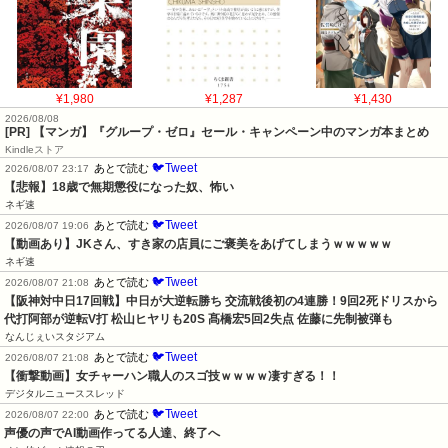
¥1,980
¥1,287
¥1,430
2026/08/08
[PR] 【マンガ】『グループ・ゼロ』セール・キャンペーン中のマンガ本まとめ
Kindleストア
🐦Tweet
あとで読む
2026/08/07 23:17
【悲報】18歳で無期懲役になった奴、怖い
ネギ速
🐦Tweet
あとで読む
2026/08/07 19:06
【動画あり】JKさん、すき家の店員にご褒美をあげてしまうｗｗｗｗｗ
ネギ速
🐦Tweet
あとで読む
2026/08/07 21:08
【阪神対中日17回戦】中日が大逆転勝ち 交流戦後初の4連勝！9回2死ドリスから
代打阿部が逆転V打 松山ヒヤリも20S 髙橋宏5回2失点 佐藤に先制被弾も
なんじぇいスタジアム
🐦Tweet
あとで読む
2026/08/07 21:08
【衝撃動画】女チャーハン職人のスゴ技ｗｗｗｗ凄すぎる！！
デジタルニューススレッド
🐦Tweet
あとで読む
2026/08/07 22:00
声優の声でAI動画作ってる人達、終了へ