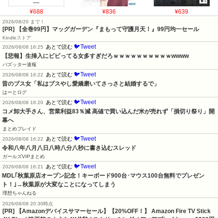
¥688
¥836
¥639
2026/08/20 まで！
[PR]
【全巻99円】マッグガーデン『まもって守護月天！』99円均一セール
Kindleストア
🐦Tweet
あとで読む
2026/08/08 16:25
【悲報】生挿入にビビってる女多すぎだろｗｗｗｗｗｗｗｗｗｗwwww
バズッター速報
🐦Tweet
あとで読む
2026/08/08 16:22
昔のブス女「私はブスやし愛嬌磨いてさっさと結婚するで」
はーとログ
🐦Tweet
あとで読む
2026/08/08 16:20
コメ卸大手さん、営業利益83％減 高値で買い込んだ米が売れず「損切り祭り」開
幕へ
まとめブレイド
🐦Tweet
あとで読む
2026/08/08 16:22
令和八年八月八日八時八分八秒に書き込むスレッド
ガールズVIPまとめ
🐦Tweet
あとで読む
2026/08/08 16:21
MDL｢秋葉原店オープン記念！キーボード900台･マウス100台無料でプレゼン
ト！｣→秋葉原が大変なことになってしまう
理想ちゃんねる
2026/08/08 20:30時点
[PR] 【Amazonデバイスサマーセール】【20%OFF！】 Amazon Fire TV Stick