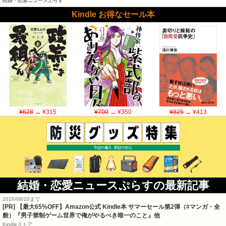
結婚・恋愛ニュースぷらす
Kindle お得なセール本
¥628
→ ¥315
¥700
→ ¥350
¥825
→ ¥413
結婚・恋愛ニュースぷらすの最新記事
2026/08/20まで
[PR]
【最大65%OFF】Amazon公式 Kindle本 サマーセール第2弾（#マンガ・全
般）『男子禁制ゲーム世界で俺がやるべき唯一のこと』他
Kindleストア