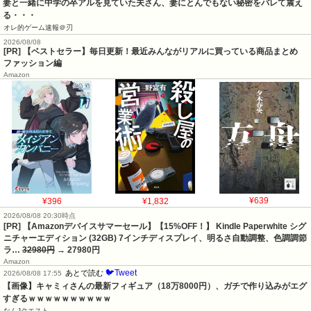
妻と一緒に中学の卒アルを見ていた夫さん、妻にとんでもない秘密をバレて震え
る・・・
オレ的ゲーム速報＠刃
2026/08/08
[PR] 【ベストセラー】毎日更新！最近みんながリアルに買っている商品まとめ
ファッション編
Amazon
¥396
¥1,832
¥639
2026/08/08 20:30時点
[PR] 【Amazonデバイスサマーセール】【15%OFF！】 Kindle Paperwhite シグ
ニチャーエディション (32GB) 7インチディスプレイ、明るさ自動調整、色調調節
ラ…
32980円
→ 27980円
Amazon
🐦Tweet
あとで読む
2026/08/08 17:55
【画像】キャミィさんの最新フィギュア（18万8000円）、ガチで作り込みがエグ
すぎるｗｗｗｗｗｗｗｗｗｗ
なんJクエスト