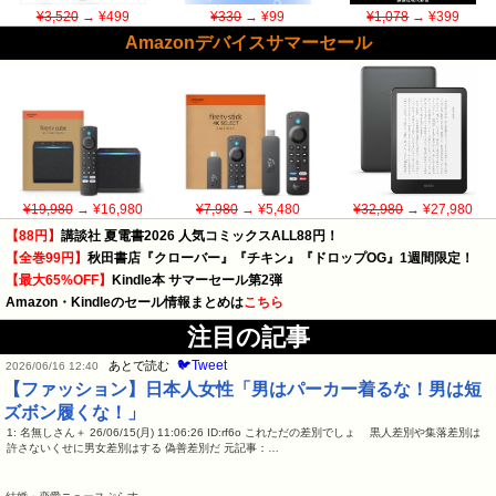
¥3,520
→ ¥499
¥330
→ ¥99
¥1,078
→ ¥399
Amazonデバイスサマーセール
¥19,980
→ ¥16,980
¥7,980
→ ¥5,480
¥32,980
→ ¥27,980
【88円】
講談社 夏電書2026 人気コミックスALL88円！
【全巻99円】
秋田書店『クローバー』『チキン』『ドロップOG』1週間限定！
【最大65%OFF】
Kindle本 サマーセール第2弾
Amazon・Kindleのセール情報まとめは
こちら
注目の記事
🐦Tweet
あとで読む
2026/06/16 12:40
【ファッション】日本人女性「男はパーカー着るな！男は短
ズボン履くな！」
1: 名無しさん＋ 26/06/15(月) 11:06:26 ID:rf6o これただの差別でしょ 黒人差別や集落差別は
許さないくせに男女差別はする 偽善差別だ 元記事：…