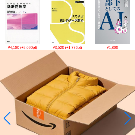
¥4,180 (+2,090pt)
¥3,520 (+1,776pt)
¥1,800