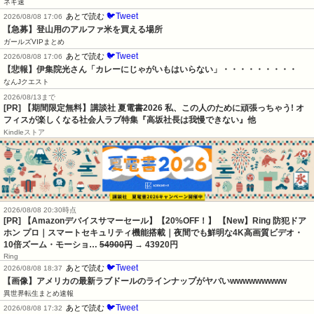
ネギ速
🐦Tweet
あとで読む
2026/08/08 17:06
【急募】登山用のアルファ米を買える場所
ガールズVIPまとめ
🐦Tweet
あとで読む
2026/08/08 17:06
【悲報】伊集院光さん「カレーにじゃがいもはいらない」・・・・・・・・・
なんJクエスト
2026/08/13まで
[PR] 【期間限定無料】講談社 夏電書2026 私、この人のために頑張っちゃう! オ
フィスが楽しくなる社会人ラブ特集『高坂社長は我慢できない』他
Kindleストア
2026/08/08 20:30時点
[PR] 【Amazonデバイスサマーセール】【20%OFF！】 【New】Ring 防犯ドア
ホン プロ｜スマートセキュリティ機能搭載｜夜間でも鮮明な4K高画質ビデオ・
10倍ズーム・モーショ…
54900円
→ 43920円
Ring
🐦Tweet
あとで読む
2026/08/08 18:37
【画像】アメリカの最新ラブドールのラインナップがヤバいwwwwwwwww
異世界転生まとめ速報
🐦Tweet
あとで読む
2026/08/08 17:32