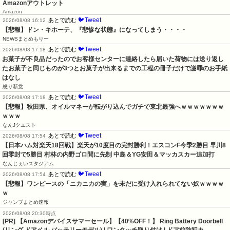
Amazonアウトレット
Amazon
🐦Tweet
あとで読む
2026/08/08 16:12
【悲報】ドン・キホーテ、『悲惨な状態』になってしまう・・・・
NEWSまとめもりー
🐦Tweet
あとで読む
2026/08/08 17:18
お菓子が不良品だったのでお客様センターに連絡したら届いた荷物には送り返し
たお菓子と同じものが3つとお菓子が出来るまでの工程の冊子だけで謝罪のお手紙
はなし
怒り新党
🐦Tweet
あとで読む
2026/08/08 17:18
【悲報】秋田県、オイルマネーが転がり込んでガチで東北最強へｗｗｗｗｗｗｗ
ｗｗｗ
なんJクエスト
🐦Tweet
あとで読む
2026/08/08 17:54
【日本ハム対楽天18回戦】楽天が10度目の完封勝利！エスコンF今季2勝目 早川8
回零封で5勝目 村林の内野ゴロ間に先制 中島＆YG安田＆マッカスカー追加打
なんじぇいスタジアム
🐦Tweet
あとで読む
2026/08/08 17:54
【悲報】ワンピースの「ニカニカの実」を未だに受け入れられてない奴ｗｗｗｗ
ｗ
ジャンプまとめ速報
2026/08/08 20:30時点
[PR] 【Amazonデバイスサマーセール】【40%OFF！】 Ring Battery Doorbell
(リング ドアベル バッテリーモデル) | ワンタッチ取り付け | ドア前防犯カ…