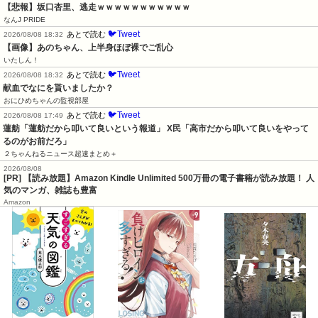
【悲報】坂口杏里、逃走ｗｗｗｗｗｗｗｗｗｗｗ
なんJ PRIDE
🐦Tweet
あとで読む
2026/08/08 18:32
【画像】あのちゃん、上半身ほぼ裸でご乱心
いたしん！
🐦Tweet
あとで読む
2026/08/08 18:32
献血でなにを貰いましたか？
おにひめちゃんの監視部屋
🐦Tweet
あとで読む
2026/08/08 17:49
蓮舫「蓮舫だから叩いて良いという報道」 X民「高市だから叩いて良いをやって
るのがお前だろ」
２ちゃんねるニュース超速まとめ＋
2026/08/08
[PR] 【読み放題】Amazon Kindle Unlimited 500万冊の電子書籍が読み放題！ 人
気のマンガ、雑誌も豊富
Amazon