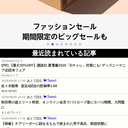
最近読まれている記事
2026/08/13まで
[PR] 【最大30%OFF】講談社 夏電書2026「Dチャレ」対策にも! ディズニーマニ
ア必読本フェア
Kindleストア
🐦Tweet
あとで読む
2026/08/08 17:06
佐々木朗希   直近4試合の防御率1.88
MLB NEWS
🐦Tweet
あとで読む
2026/08/08 16:23
秋田県の超エリート幹部、オンライン会見でバスローブ姿にタバコ喫煙。大問題
に
まとめブレイド
🐦Tweet
あとで読む
2026/08/08 17:06
【画像】チアリーダーに顔を太ももで挟まれた男子高生、瞑想状態に