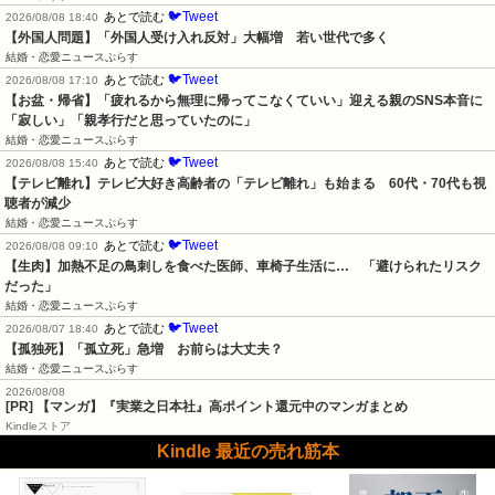
🐦Tweet
あとで読む
2026/08/08 18:40
【外国人問題】「外国人受け入れ反対」大幅増　若い世代で多く
結婚・恋愛ニュースぷらす
🐦Tweet
あとで読む
2026/08/08 17:10
【お盆・帰省】「疲れるから無理に帰ってこなくていい」迎える親のSNS本音に
「寂しい」「親孝行だと思っていたのに」
結婚・恋愛ニュースぷらす
🐦Tweet
あとで読む
2026/08/08 15:40
【テレビ離れ】テレビ大好き高齢者の「テレビ離れ」も始まる　60代・70代も視
聴者が減少
結婚・恋愛ニュースぷらす
🐦Tweet
あとで読む
2026/08/08 09:10
【生肉】加熱不足の鳥刺しを食べた医師、車椅子生活に…　「避けられたリスク
だった」
結婚・恋愛ニュースぷらす
🐦Tweet
あとで読む
2026/08/07 18:40
【孤独死】「孤立死」急増　お前らは大丈夫？
結婚・恋愛ニュースぷらす
2026/08/08
[PR] 【マンガ】『実業之日本社』高ポイント還元中のマンガまとめ
Kindleストア
Kindle 最近の売れ筋本