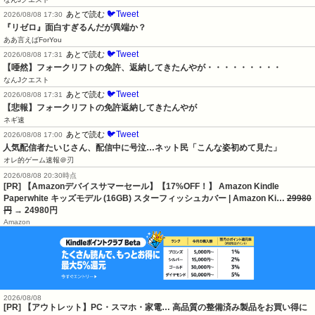
🐦Tweet
あとで読む
2026/08/08 17:30
『リゼロ』面白すぎるんだが異端か？
ああ言えばForYou
🐦Tweet
あとで読む
2026/08/08 17:31
【唖然】フォークリフトの免許、返納してきたんやが・・・・・・・・・
なんJクエスト
🐦Tweet
あとで読む
2026/08/08 17:31
【悲報】フォークリフトの免許返納してきたんやが
ネギ速
🐦Tweet
あとで読む
2026/08/08 17:00
人気配信者たいじさん、配信中に号泣…ネット民「こんな姿初めて見た」
オレ的ゲーム速報＠刃
2026/08/08 20:30時点
[PR] 【Amazonデバイスサマーセール】【17%OFF！】 Amazon Kindle
Paperwhite キッズモデル (16GB) スターフィッシュカバー | Amazon Ki…
29980
円
→ 24980円
Amazon
2026/08/08
[PR] 【アウトレット】PC・スマホ・家電… 高品質の整備済み製品をお買い得に