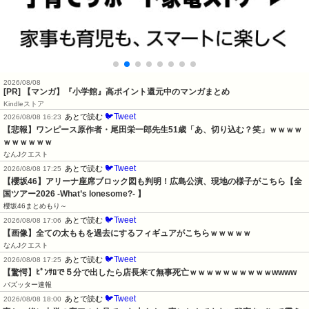
2026/08/08
[PR] 【マンガ】『小学館』高ポイント還元中のマンガまとめ
Kindleストア
🐦Tweet
あとで読む
2026/08/08 16:23
【悲報】ワンピース原作者・尾田栄一郎先生51歳「あ、切り込む？笑」ｗｗｗｗ
ｗｗｗｗｗｗ
なんJクエスト
🐦Tweet
あとで読む
2026/08/08 17:25
【櫻坂46】アリーナ座席ブロック図も判明！広島公演、現地の様子がこちら【全
国ツアー2026 -What’s lonesome?- 】
櫻坂46まとめもり～
🐦Tweet
あとで読む
2026/08/08 17:06
【画像】全ての太ももを過去にするフィギュアがこちらｗｗｗｗｗ
なんJクエスト
🐦Tweet
あとで読む
2026/08/08 17:25
【驚愕】ﾋﾟﾝｻﾛで５分で出したら店長来て無事死亡ｗｗｗｗｗｗｗｗｗｗwwww
バズッター速報
🐦Tweet
あとで読む
2026/08/08 18:00