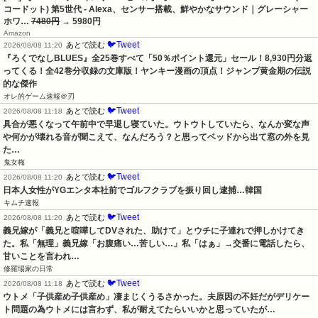
コードット) 第5世代 - Alexa、センサー搭載、鮮やかなサウンド｜グレーシャー
ホワ…
7480円
→ 5980円
Amazon
🐦Tweet
あとで読む
2026/08/08 11:20
『ろくでなしBLUES』全25巻すべて「50％ポイント還元」セール！8,930円分返
ってくる！全42巻分収録の文庫版！ヤンキー漫画の頂点！ジャンプ黄金期の伝説
的な傑作
オレ的ゲーム速報＠刃
🐦Tweet
あとで読む
2026/08/08 11:18
具合が悪くなって午前中で早退し寝ていた。ウトウトしていたら、なんか変な声
や何かが壊れる音が聞こえて、なんだろう？と思ってベッドから出て窓の外を見
た…
鬼女梅
🐦Tweet
あとで読む
2026/08/08 11:20
日本人女性がYGエンタ本社前でゴルフクラブを振り回し逮捕…韓国
キムチ速報
🐦Tweet
あとで読む
2026/08/08 11:20
義兄嫁が「義兄と喧嘩してDVされた、助けて」とウチに子連れで押しかけてき
た。私「無理」義兄嫁「お腹痛い…苦しい…」私「はぁ」→交番に電話したら、
甘いことを言われ…
修羅場家の日常
🐦Tweet
あとで読む
2026/08/08 11:18
ウトメ「子供産め子供産め」凄まじくうるさかった。夫原因の不妊だがデリケー
ト問題の為ウトメには言わず、私が耐えてたらいいかと思っていたが…