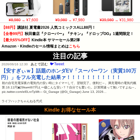
¥8,980
→ ¥7,600
¥9,980
→ ¥7,980
¥39,980
→ ¥31,980
【88円】
講談社 夏電書2026 人気コミックスALL88円！
【全巻99円】
秋田書店『クローバー』『チキン』『ドロップOG』1週間限定！
【最大65%OFF】
Kindle本 サマーセール第2弾
Amazon・Kindleのセール情報まとめは
こちら
注目の記事
🐦Tweet
あとで読む
2026/06/16 12:30
【安すぎぃｗ】話題のホンダEV「スーパーワン（実質100万
円）」をフル充電した結果ァ！！！！！！！！！！！
初の自宅充電深夜の電気代の安い時にタイマーして、翌朝完了。便利だ～。満充電時の電気代概
算:16.11円✖️29kw🟰467円えー😱こんな安い？？自分でも驚いた。計算間違って無いですよね～。
pic.twitter.com/el0LnrTpWt— Gi_Garage (@Gi_Garage) June 13, 2026…
ライフハックちゃんねる弐式
Kindle お得なセール本