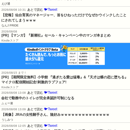
えび通
🐦Tweet
あとで読む
2026/08/08 10:31
【悲報】仙台育英のマネージャー、首をひねっただけでなぜかウインクしたこと
にされてしまうｗｗｗ
なんJ PRIDE
2026/08/08
[PR] 【マンガ】『新潮社』セール・キャンペーン中のマンガ本まとめ
Kindleストア
2026/08/15 まで！
[PR] 【期間限定無料】小学館 『過ぎたる愛は猛毒』&『天才は蝶の恋に堕ちる』
マイクロ配信開始記念!刺激的ラブフェア!
Kindleストア
🐦Tweet
あとで読む
2026/08/08 13:08
会社で勤務中のトイレが完全承認許可制になる
ふぇー速
🐦Tweet
あとで読む
2026/08/08 13:09
【画像】JRAの女性騎手さん、陰好みｗｗｗｗｗｗｗｗｗｗｗｗｗｗ
うしみつ
🐦Tweet
あとで読む
2026/08/08 12:05