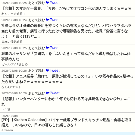
🐦Tweet
あとで読む
2026/08/08 10:25
【悲報】スマホゲー業界、「サ終」だらけでオワコン化が進んでしまうｗｗｗｗ
わんこーる速報！
🐦Tweet
あとで読む
2026/08/08 10:24
社長はラジオ番組の冠番組を持つくらいの有名人なんだけど、パワハラマタハラ
当たり前の老害。病院に行っただけで退職勧告を受けた。社長「労基に言うな
よ！」と言うけれど…→
鬼女の浮気速報
🐦Tweet
あとで読む
2026/08/08 10:25
派遣のオッサンが「雰囲気」を「ふいんき」って読んだから蹴り飛ばしたわ...仕
事舐めんな
ガールズVIPまとめ
🐦Tweet
あとで読む
2026/08/08 10:26
【悲報】アニメ業界「助けて！原作が枯渇してるの！」←いや既存作品の2期やっ
たら良いよね？ｗｗｗｗｗｗｗｗｗｗ
なんJクエスト
🐦Tweet
あとで読む
2026/08/08 10:26
【悲報】ハンターハンターにわか「何でも切れる刀は具現化できない(ﾆﾁｯ」←こ
れ
ネギ速
2026/08/08
[PR] 【Kitchen Collection】バイヤー厳選ブランドのキッチン用品・食器を取り
揃え…いいもので、日々の暮らしに楽しみを！
Amazon