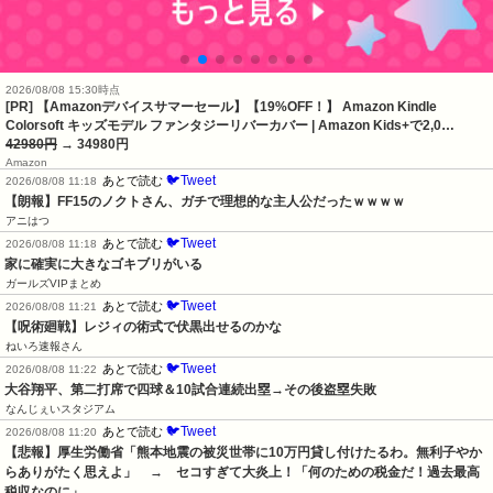
2026/08/08 15:30時点
[PR] 【Amazonデバイスサマーセール】【19%OFF！】 Amazon Kindle
Colorsoft キッズモデル ファンタジーリバーカバー | Amazon Kids+で2,0…
42980円
→ 34980円
Amazon
🐦Tweet
あとで読む
2026/08/08 11:18
【朗報】FF15のノクトさん、ガチで理想的な主人公だったｗｗｗｗ
アニはつ
🐦Tweet
あとで読む
2026/08/08 11:18
家に確実に大きなゴキブリがいる
ガールズVIPまとめ
🐦Tweet
あとで読む
2026/08/08 11:21
【呪術廻戦】レジィの術式で伏黒出せるのかな
ねいろ速報さん
🐦Tweet
あとで読む
2026/08/08 11:22
大谷翔平、第二打席で四球＆10試合連続出塁→その後盗塁失敗
なんじぇいスタジアム
🐦Tweet
あとで読む
2026/08/08 11:20
【悲報】厚生労働省「熊本地震の被災世帯に10万円貸し付けたるわ。無利子やか
らありがたく思えよ」　→　セコすぎて大炎上！「何のための税金だ！過去最高
税収なのに」