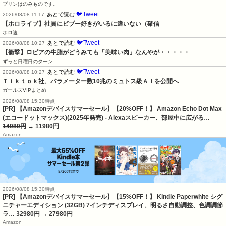
プリンはのみものです。
🐦Tweet
あとで読む
2026/08/08 11:17
【ホロライブ】社員にビブー好きがいるに違いない（確信
ホロ速
🐦Tweet
あとで読む
2026/08/08 10:27
【衝撃】ロピアの牛脂がどうみても「美味い肉」なんやが・・・・・
ずっと日曜日のターン
🐦Tweet
あとで読む
2026/08/08 10:27
Ｔｉｋｔｏｋ社、パラメーター数10兆のミュトス級ＡＩを公開へ
ガールズVIPまとめ
2026/08/08 15:30時点
[PR] 【Amazonデバイスサマーセール】【20%OFF！】 Amazon Echo Dot Max
(エコードットマックス)(2025年発売) - Alexaスピーカー、部屋中に広がる…
14980円
→ 11980円
Amazon
2026/08/08 15:30時点
[PR] 【Amazonデバイスサマーセール】【15%OFF！】 Kindle Paperwhite シグ
ニチャーエディション (32GB) 7インチディスプレイ、明るさ自動調整、色調調節
ラ…
32980円
→ 27980円
Amazon