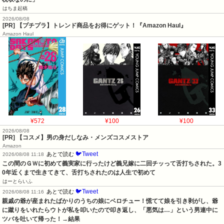
はちま起稿
2026/08/08
[PR] 【プチプラ】トレンド商品をお得にゲット！『Amazon Haul』
Amazon Haul
¥572
¥100
¥100
2026/08/08
[PR] 【コスメ】男の身だしなみ・メンズコスメストア
Amazon
🐦Tweet
あとで読む
2026/08/08 11:18
この間のＧＷに初めて義実家に行ったけど義兄嫁に二回チッって舌打ちされた。3
0年近くまで生きてきて、舌打ちされたのは人生で初めて
はーとらいふ
🐦Tweet
あとで読む
2026/08/08 11:16
親戚の爺が産まれたばかりのうちの娘にベロチュー！慌てて娘を引き剥がし、爺
に蹴りをいれたらウトが私を叩いたので叩き返し、「悪気は…」という男連中に
ツバを吐いて帰った！→結果