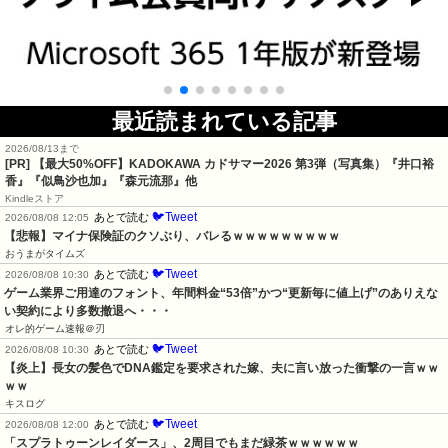
最近読まれている記事
2026/08/13まで
[PR]
【最大50%OFF】KADOKAWA カドサマー2026 第3弾（写真集）『井口裕
香』『似鳥沙也加』『森元流那』他
Kindleストア
🐦Tweet
あとで読む
2026/08/08 12:05
【悲報】マイナ保険証のクソぶり、バレるｗｗｗｗｗｗｗｗｗ
おうまがタイムズ
🐦Tweet
あとで読む
2026/08/08 10:30
ゲーム業界ご用達のフォント、年間料金“53倍”かつ“更新毎に値上げ”のありえな
い契約により多数撤退へ・・・
オレ的ゲーム速報＠刃
🐦Tweet
あとで読む
2026/08/08 10:30
【炎上】長女の髪色でDNA鑑定を要求された嫁、夫に言い放った衝撃の一言ｗｗ
ｗｗ
キスログ
🐦Tweet
あとで読む
2026/08/08 12:00
「スプラトゥーンレイダース」、2周目でもまだ緑茶ｗｗｗｗｗｗ