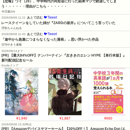
【悲報】ワイ（28）、中学時代の同窓会に行った結果マジで絶望してしま
う・・・・・・理由がこちら・・・・・・
今日速2ch
🐦Tweet
あとで読む
2026/08/08 11:22
レースクイーンをしていた姉が『ZARDの坂井』についてこう言っていた
浮気ちゃんねる
🐦Tweet
あとで読む
2026/08/08 11:00
「途中から急激につまらなくなった漫画」←思い浮かべた作品
日刊やきう速報
2026/08/14まで
[PR] 【最大84%OFF】ナンバーナイン 『左ききのエレン HYPE 【単行本版】』
新刊配信記念セール
Kindleストア
¥1,940
¥1,887
¥660
2026/08/08 15:30時点
[PR] 【Amazonデバイスサマーセール】【20%OFF！】 Amazon Echo Dot (エ