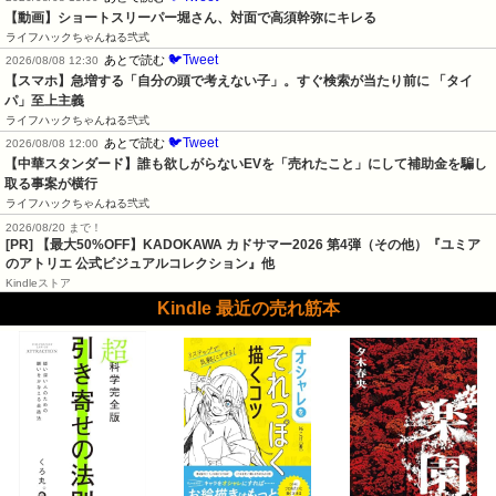
【動画】ショートスリーパー堀さん、対面で高須幹弥にキレる
ライフハックちゃんねる弐式
🐦Tweet
あとで読む
2026/08/08 12:30
【スマホ】急増する「自分の頭で考えない子」。すぐ検索が当たり前に 「タイ
パ」至上主義
ライフハックちゃんねる弐式
🐦Tweet
あとで読む
2026/08/08 12:00
【中華スタンダード】誰も欲しがらないEVを「売れたこと」にして補助金を騙し
取る事案が横行
ライフハックちゃんねる弐式
2026/08/20 まで！
[PR]
【最大50%OFF】KADOKAWA カドサマー2026 第4弾（その他）『ユミア
のアトリエ 公式ビジュアルコレクション』他
Kindleストア
Kindle 最近の売れ筋本