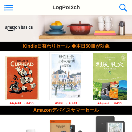
LogPo!2ch
Kindle日替わりセール ◆本日50冊が対象
¥4,400
→ ¥499
¥968
→ ¥399
¥1,870
→ ¥499
Amazonデバイスサマーセール