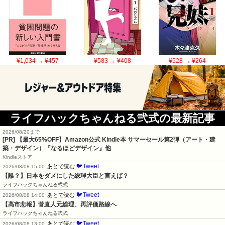
¥1,034
→ ¥457
¥583
→ ¥408
¥528
→ ¥264
ライフハックちゃんねる弐式の最新記事
2026/08/20まで
[PR]
【最大65%OFF】Amazon公式 Kindle本 サマーセール第2弾（アート・建
築・デザイン）『なるほどデザイン』他
Kindleストア
🐦Tweet
あとで読む
2026/08/08 15:00
【誰？】日本をダメにした総理大臣と言えば？
ライフハックちゃんねる弐式
🐦Tweet
あとで読む
2026/08/08 14:00
【高市悲報】菅直人元総理、再評価路線へ
ライフハックちゃんねる弐式
🐦Tweet
あとで読む
2026/08/08 13:00