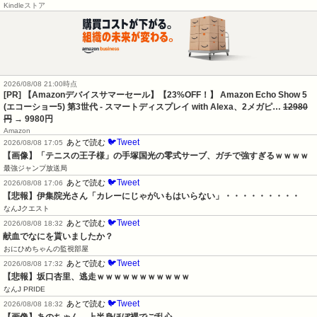
Kindleストア
2026/08/08 21:00時点
[PR] 【Amazonデバイスサマーセール】【23%OFF！】 Amazon Echo Show 5
(エコーショー5) 第3世代 - スマートディスプレイ with Alexa、2メガピ…
12980
円
→ 9980円
Amazon
🐦Tweet
あとで読む
2026/08/08 17:05
【画像】「テニスの王子様」の手塚国光の零式サーブ、ガチで強すぎるｗｗｗｗ
最強ジャンプ放送局
🐦Tweet
あとで読む
2026/08/08 17:06
【悲報】伊集院光さん「カレーにじゃがいもはいらない」・・・・・・・・・
なんJクエスト
🐦Tweet
あとで読む
2026/08/08 18:32
献血でなにを貰いましたか？
おにひめちゃんの監視部屋
🐦Tweet
あとで読む
2026/08/08 17:32
【悲報】坂口杏里、逃走ｗｗｗｗｗｗｗｗｗｗｗ
なんJ PRIDE
🐦Tweet
あとで読む
2026/08/08 18:32
【画像】あのちゃん、上半身ほぼ裸でご乱心