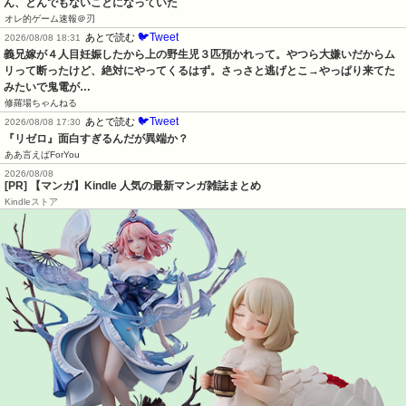
ん、とんでもないことになっていた
オレ的ゲーム速報＠刃
🐦Tweet
あとで読む
2026/08/08 18:31
義兄嫁が４人目妊娠したから上の野生児３匹預かれって。やつら大嫌いだからム
リって断ったけど、絶対にやってくるはず。さっさと逃げとこ→やっぱり来てた
みたいで鬼電が…
修羅場ちゃんねる
🐦Tweet
あとで読む
2026/08/08 17:30
『リゼロ』面白すぎるんだが異端か？
ああ言えばForYou
2026/08/08
[PR] 【マンガ】Kindle 人気の最新マンガ雑誌まとめ
Kindleストア