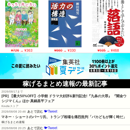
¥726
→ ¥363
¥660
→ ¥330
¥935
→ ¥468
稼げるまとめ速報の最新記事
2026/08/17まで
[PR] 【最大50%OFF】小学館 ドラマ大好評&新刊記念!『九条の大罪』 『闇金ウ
シジマくん』ほか 真鍋昌平フェア
Kindleストア
🐦Tweet
あとで読む
2026/08/08 20:46
マネー・ショートのバーリ氏、トランプ相場を痛烈批判「バカどもが輝く時だ」
稼げるまとめ速報
🐦Tweet
あとで読む
2026/08/08 20:25