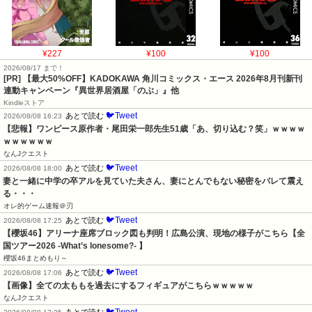
¥227
¥100
¥100
2026/08/17 まで！
[PR] 【最大50%OFF】KADOKAWA 角川コミックス・エース 2026年8月刊新刊
連動キャンペーン『異世界居酒屋「のぶ」』他
Kindleストア
🐦Tweet
あとで読む
2026/08/08 16:23
【悲報】ワンピース原作者・尾田栄一郎先生51歳「あ、切り込む？笑」ｗｗｗｗ
ｗｗｗｗｗｗ
なんJクエスト
🐦Tweet
あとで読む
2026/08/08 18:00
妻と一緒に中学の卒アルを見ていた夫さん、妻にとんでもない秘密をバレて震え
る・・・
オレ的ゲーム速報＠刃
🐦Tweet
あとで読む
2026/08/08 17:25
【櫻坂46】アリーナ座席ブロック図も判明！広島公演、現地の様子がこちら【全
国ツアー2026 -What’s lonesome?- 】
櫻坂46まとめもり～
🐦Tweet
あとで読む
2026/08/08 17:06
【画像】全ての太ももを過去にするフィギュアがこちらｗｗｗｗｗ
なんJクエスト