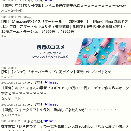
🐦Tweet
あとで読む
2026/08/08 17:25
【驚愕】ﾋﾟﾝｻﾛで５分で出したら店長来て無事死亡ｗｗｗｗｗｗｗｗｗｗwwww
バズッター速報
2026/08/08 21:00時点
[PR] 【Amazonデバイスサマーセール】【20%OFF！】 【New】Ring 防犯ドア
ホン プロ｜スマートセキュリティ機能搭載｜夜間でも鮮明な4K高画質ビデオ・
10倍ズーム・モーショ…
54900円
→ 43920円
Ring
2026/08/08
[PR] 【マンガ】『オーバーラップ』高ポイント還元中のマンガまとめ
Kindleストア
🐦Tweet
あとで読む
2026/08/08 17:55
【画像】キャミィさんの最新フィギュア（18万8000円）、ガチで作り込みがエグ
すぎるｗｗｗｗｗｗｗｗｗｗ
なんJクエスト
🐦Tweet
あとで読む
2026/08/08 17:31
【唖然】フォークリフトの免許、返納してきたんやが・・・・・・・・・
なんJクエスト
🐦Tweet
あとで読む
2026/08/08 20:00
数年前に「ひき肉です！」で一世を風靡した人気YouTuber『ちょんまげ小僧』さ