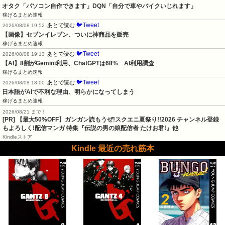
オタク「パソコン自作できます」DQN「自分で車やバイクいじれます」
稼げるまとめ速報
🐦Tweet
あとで読む
2026/08/08 19:52
【画像】セブンイレブン、ついに神商品を販売
稼げるまとめ速報
🐦Tweet
あとで読む
2026/08/08 19:13
【AI】8割がGemini利用、ChatGPTは68%　AI利用調査
稼げるまとめ速報
🐦Tweet
あとで読む
2026/08/08 18:00
日本語がAIで不利な理由、明らかになってしまう
稼げるまとめ速報
2026/08/21 まで！
[PR] 【最大50%OFF】ガンガン読もうぜ!スクエニ夏祭り!!2026 チャンネル登録
もよろしく!配信マンガ 特集『伝説の男の娘配信者 たけお君!』他
Kindleストア
Kindle 最近の売れ筋本