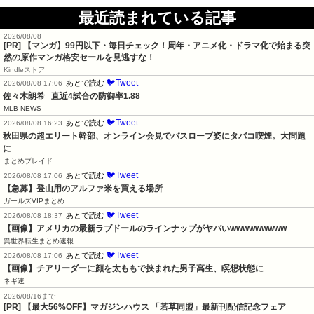
最近読まれている記事
2026/08/08
[PR] 【マンガ】99円以下・毎日チェック！周年・アニメ化・ドラマ化で始まる突
然の原作マンガ格安セールを見逃すな！
Kindleストア
🐦Tweet
あとで読む
2026/08/08 17:06
佐々木朗希   直近4試合の防御率1.88
MLB NEWS
🐦Tweet
あとで読む
2026/08/08 16:23
秋田県の超エリート幹部、オンライン会見でバスローブ姿にタバコ喫煙。大問題
に
まとめブレイド
🐦Tweet
あとで読む
2026/08/08 17:06
【急募】登山用のアルファ米を買える場所
ガールズVIPまとめ
🐦Tweet
あとで読む
2026/08/08 18:37
【画像】アメリカの最新ラブドールのラインナップがヤバいwwwwwwwww
異世界転生まとめ速報
🐦Tweet
あとで読む
2026/08/08 17:06
【画像】チアリーダーに顔を太ももで挟まれた男子高生、瞑想状態に
ネギ速
2026/08/16まで
[PR] 【最大56%OFF】マガジンハウス 「若草同盟」最新刊配信記念フェア