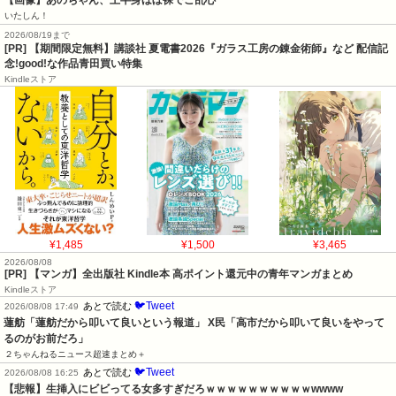
いたしん！
2026/08/19まで
[PR] 【期間限定無料】講談社 夏電書2026『ガラス工房の錬金術師』など 配信記
念!good!な作品青田買い特集
Kindleストア
¥1,485
¥1,500
¥3,465
2026/08/08
[PR] 【マンガ】全出版社 Kindle本 高ポイント還元中の青年マンガまとめ
Kindleストア
🐦Tweet
あとで読む
2026/08/08 17:49
蓮舫「蓮舫だから叩いて良いという報道」 X民「高市だから叩いて良いをやって
るのがお前だろ」
２ちゃんねるニュース超速まとめ＋
🐦Tweet
あとで読む
2026/08/08 16:25
【悲報】生挿入にビビってる女多すぎだろｗｗｗｗｗｗｗｗｗｗwwww