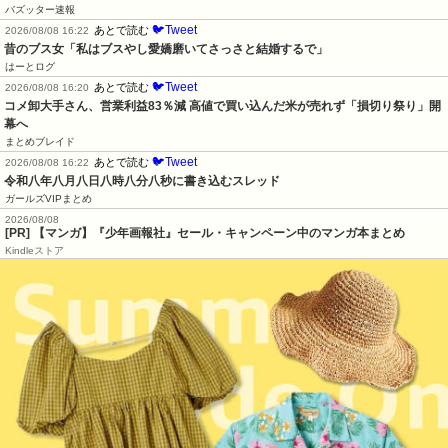
バズッター速報
🐦Tweet
あとで読む
2026/08/08 16:22
昔のブス女「私はブスやし愛嬌磨いてさっさと結婚するで」
はーとログ
🐦Tweet
あとで読む
2026/08/08 16:20
コメ卸大手さん、営業利益83％減 高値で買い込んだ米が売れず「損切り祭り」開
幕へ
まとめブレイド
🐦Tweet
あとで読む
2026/08/08 16:22
令和八年八月八日八時八分八秒に書き込むスレッド
ガールズVIPまとめ
2026/08/08
[PR] 【マンガ】『少年画報社』セール・キャンペーン中のマンガ本まとめ
Kindleストア