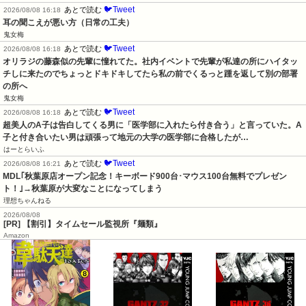
🐦Tweet
あとで読む
2026/08/08 16:18
耳の聞こえが悪い方（日常の工夫）
鬼女梅
🐦Tweet
あとで読む
2026/08/08 16:18
オリラジの藤森似の先輩に憧れてた。社内イベントで先輩が私達の所にハイタッ
チしに来たのでちょっとドキドキしてたら私の前でくるっと踵を返して別の部署
の所へ
鬼女梅
🐦Tweet
あとで読む
2026/08/08 16:18
超美人のA子は告白してくる男に「医学部に入れたら付き合う」と言っていた。A
子と付き合いたい男は頑張って地元の大学の医学部に合格したが…
はーとらいふ
🐦Tweet
あとで読む
2026/08/08 16:21
MDL｢秋葉原店オープン記念！キーボード900台･マウス100台無料でプレゼン
ト！｣→秋葉原が大変なことになってしまう
理想ちゃんねる
2026/08/08
[PR] 【割引】タイムセール監視所『麺類』
Amazon