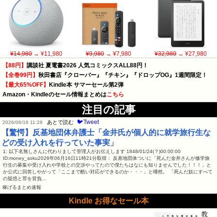
¥14,980
→ ¥11,980
¥9,980
→ ¥7,980
¥32,980
→ ¥27,980
【88円】
講談社 夏電書2026 人気コミックスALL88円！
【全巻99円】
秋田書店『クローバー』『チキン』『ドロップOG』1週間限定！
【最大65%OFF】
Kindle本 サマーセール第2弾
Amazon・Kindleのセール情報まとめは
こちら
注目の記事
🐦Tweet
あとで読む
2026/06/16 11:28
【驚愕】反基地団体弁護士「金井氏が個人的に就学旅行生な
どの受け入れを行っていた事実」
1: 以下名無しさんに代わりまして管理人がお伝えします 1848/01/24(？)00:00:00
ID:money_soku2026年06月16日11時21分取得： 反基地団体ついに「死んだ金井さんが修学旅
行生の募集や受け入れや学校との交渉やってたので僕たちはなにも知りませんでした！！！」と
か公式に回答しやがって「ここまで酷い対応ができるのか・・・」と唖然。 「死んだ奴にすべて
の疑惑と罪を背負…
稼げるまとめ速報
Kindle お得なセール本