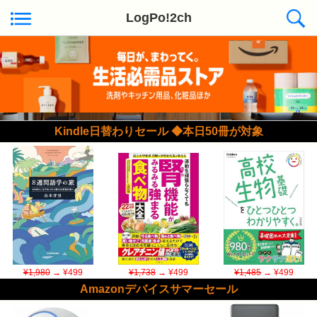
LogPo!2ch
Kindle日替わりセール ◆本日50冊が対象
¥1,980
→ ¥499
¥1,738
→ ¥499
¥1,485
→ ¥499
Amazonデバイスサマーセール