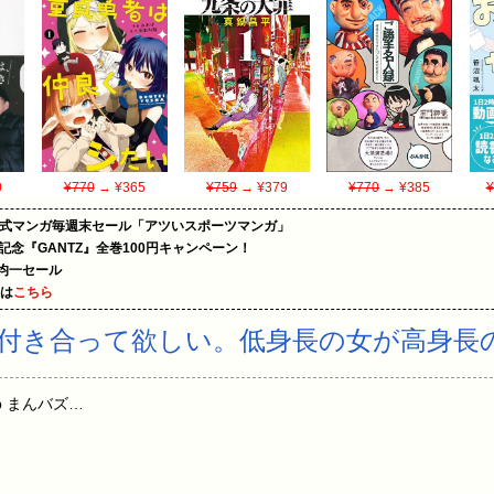
0
¥770
→ ¥365
¥759
→ ¥379
¥770
→ ¥385
¥
on公式マンガ毎週末セール「アツいスポーツマンガ」
年記念『GANTZ』全巻100円キャンペーン！
円均一セール
めは
こちら
付き合って欲しい。低身長の女が高身長
Hdhp まんバズ…