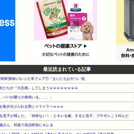
最近読まれている記事
WA 簡単!美味い!レシピ本フェア①『まいにちおやつ』他
夫たちが『大共感』してしまうｗｗｗｗｗｗｗｗ
、パパが隣りの車両いる。。。」
を嗅ぎ分けられる男にイライラ⇒ｗｗｗ
を息子が残した。「勿体ない！」とキレる嫁。すると息子、ブチギレこう叫んだ
堀さん、対面で高須幹弥にキレる