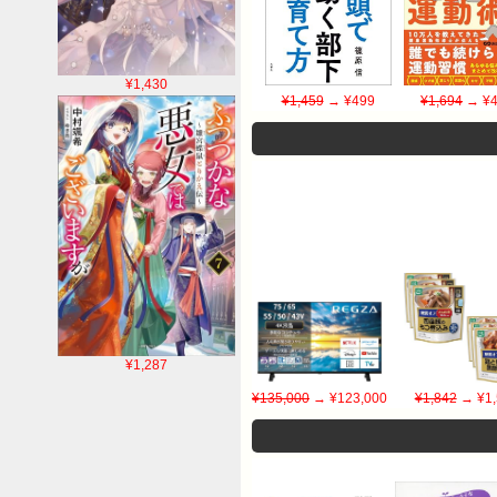
¥1,430
¥1,459
→ ¥499
¥1,694
→ ¥4
¥1,287
¥135,000
→ ¥123,000
¥1,842
→ ¥1,