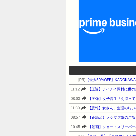
[PR]
【最大50%OFF】KADOKA
11:12
【正論】ナイナイ岡村に世の
08:03
【画像】女子高生「え待って
11:39
【悲報】女さん、生理の匂い
08:57
【正論乙】メシマズ嫁のご飯
10:45
【動画】ショートスリーパー