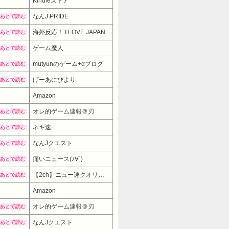
Kindleストア
なんJ PRIDE
あとで読む
海外反応！ I LOVE JAPAN
あとで読む
ゲーム魔人
あとで読む
mutyunのゲーム+αブログ
あとで読む
げーあにびより
あとで読む
Amazon
オレ的ゲーム速報＠刃
あとで読む
ネギ速
あとで読む
なんJクエスト
あとで読む
痛いニュース(ﾉ∀`)
あとで読む
【2ch】ニュー速クオリティ
あとで読む
Amazon
6980円
→ 4980円 （13:30時点）
オレ的ゲーム速報＠刃
あとで読む
なんJクエスト
あとで読む