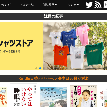
ンキング
ブログ一覧
閲覧履歴▼
リンク▼
ブックマーク
最近読んだ
あとで読む
ネットスーパー
飲食店舗用品
セール情報
注目の記事
Kindle日替わりセール ◆本日50冊が対象