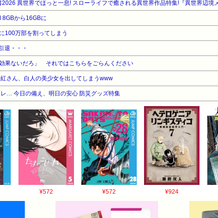
2026 異世界でほっと一息! スローライフで癒される異世界作品特集!『異世界辺境
8GBから16GBに
に100万部を割ってしまう
が引退・・・
効果ないだろ」 それではこちらをごらんください
千紅さん、白人の美少女を出してしまうwww
レ… 今日の備え、明日の安心 防災グッズ特集
¥572
¥572
¥924