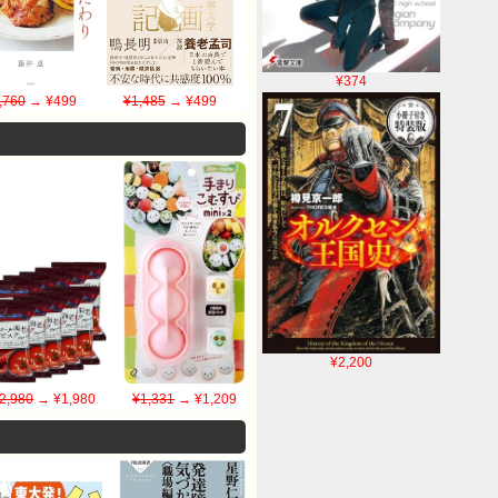
¥374
,760
→ ¥499
¥1,485
→ ¥499
¥2,200
2,980
→ ¥1,980
¥1,331
→ ¥1,209