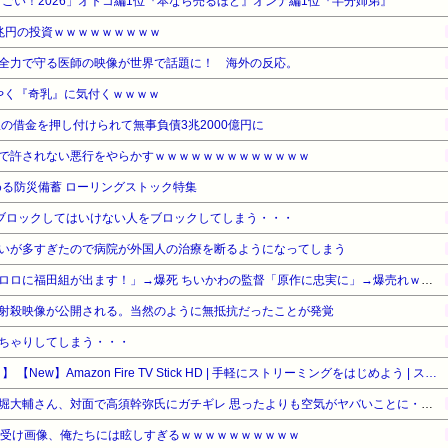
ごい！2026」オトコ編1位『本なら売るほど』オンナ編1位『半分姉弟』
兆円の投資ｗｗｗｗｗｗｗｗｗ
全力で守る医師の映像が世界で話題に！ 海外の反応。
ようやく『奇乳』に気付くｗｗｗｗ
の借金を押し付けられて無事負債3兆2000億円に
で許されない悪行をやらかすｗｗｗｗｗｗｗｗｗｗｗｗｗ
る防災備蓄 ローリングストック特集
ブロックしてはいけない人をブロックしてしまう・・・
いが多すぎたので病院が外国人の治療を断るようになってしまう
【悲報】福田雄一さん「新ケロロに福田組が出ます！」→爆死 ちいかわの監督「原作に忠実に」→爆売れｗｗｗｗｗｗｗｗｗｗ
射殺映像が公開される。当然のように無抵抗だったことが発覚
ちゃりしてしまう・・・
【タイムセール】【29%OFF！】 【New】Amazon Fire TV Stick HD | 手軽にストリーミングをはじめよう | ストリーミングメディアプレイヤー
【動画】ショートスリーパー堀大輔さん、対面で高須幹弥氏にガチギレ 思ったよりも空気がヤバいことに・・・
ち受け画像、俺たちには眩しすぎるｗｗｗｗｗｗｗｗｗｗ