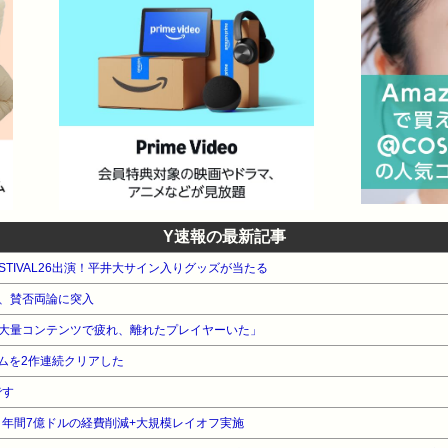
Y速報の最新記事
FESTIVAL26出演！平井大サイン入りグッズが当たる
、賛否両論に突入
』の大量コンテンツで疲れ、離れたプレイヤーいた」
ムを2作連続クリアした
です
、年間7億ドルの経費削減+大規模レイオフ実施