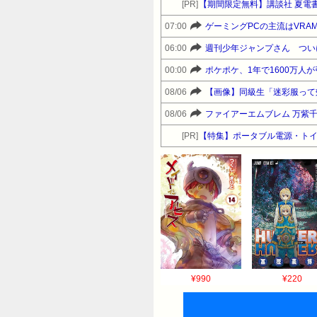
[PR]
【期間限定無料】講談社 夏電書
07:00
ゲーミングPCの主流はVRAM 
06:00
週刊少年ジャンプさん つい
00:00
ポケポケ、1年で1600万人
08/06
【画像】同級生「迷彩服って
08/06
ファイアーエムブレム 万紫
[PR]
【特集】ポータブル電源・トイ
¥990
¥220