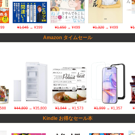
99
¥1,045
→ ¥399
¥1,650
→ ¥499
¥1,320
→ ¥499
¥1
Amazon タイムセール
588
¥44,800
→ ¥35,800
¥1,944
→ ¥1,573
¥1,999
→ ¥1,357
¥
Kindle お得なセール本