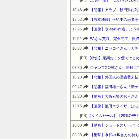
[PR]
【この一冊】「このマンガがす
10:46
【朗報】アラブ、秋田県に2
12:52
【熊本地震】手術中の患者を
12:25
【画像】咲-saki-作者、
11:02
EAさん買収、完全完了。買収
10:37
【悲報】ニセコイさん、ガチ
[PR]
【特集】定期おトク便ではじめ
08:30
ジャンプX公式さん、絶対に
10:20
【悲報】外国人の医療費未払
09:47
12:30
【動画】大阪府警のおっさん
12:15
【画像】池田エライザ、ぽっ
[PR]
10:00
08:38
【衝撃】令和のJKさんの待