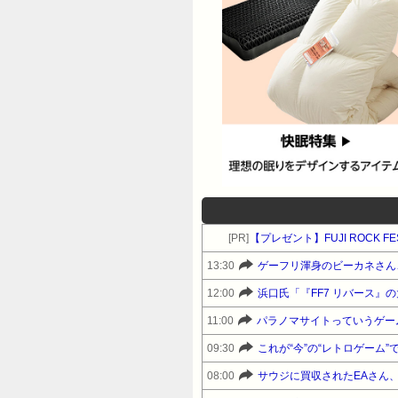
[PR]
【プレゼント】FUJI ROCK 
13:30
ゲーフリ渾身のビーカネさん
12:00
浜口氏「『FF7 リバース
11:00
パラノマサイトっていうゲー
09:30
これが“今”の“レトロゲーム”
08:00
サウジに買収されたEAさん