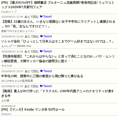
[PR] 【最大91%OFF】徳間書店 ブルターニュ花嫁異聞7巻発売記念! リュウコミ
ックス2026年7月新刊フェア
Kindleストア
🐦Tweet
あとで読む
2026/08/10 11:08
【悲報】22歳の女さん、いきなり面識ない女子中学生にラリアットし逮捕される 
→ ﾈｯﾄ「私、女なんですけど？！」
政経ワロスまとめニュース♪
🐦Tweet
あとで読む
2026/08/10 13:00
ソシャゲ会社「ひょっとして日本人はそこまでゲーム好きではないのでは…？」
ぁゃιぃ(*ﾟーﾟ)NEWS 2nd
🐦Tweet
あとで読む
2026/08/10 11:08
【性接待疑惑】『これからはやらない』と言って済むことなのか…パク・ムンソ
ン解説委員、大韓サッカー協会の謝罪文に怒り・・
サカラボ
🐦Tweet
あとで読む
2026/08/10 10:47
中学生の時、授業中に三階の教室から飛び降りた事がある
おにひめちゃんの監視部屋
🐦Tweet
あとで読む
2026/08/10 11:05
【動画】素人がAIで作った「ドラクエ4」の90年代風アニメのクオリティが凄す
ぎる件
えび通
2026/08/10
[PR] 【マンガ】Kindle マンガ本 55円セール
Amazon