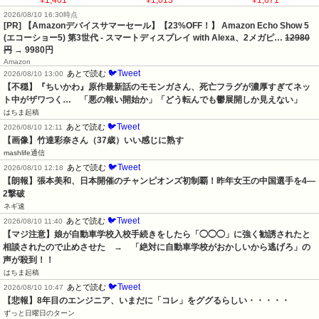
2026/08/10 16:30時点
[PR] 【Amazonデバイスサマーセール】【23%OFF！】 Amazon Echo Show 5
(エコーショー5) 第3世代 - スマートディスプレイ with Alexa、2メガピ…
12980
円
→ 9980円
Amazon
🐦Tweet
あとで読む
2026/08/10 13:00
【不穏】『ちいかわ』原作最新話のモモンガさん、死亡フラグが濃厚すぎてネッ
ト中がザワつく…　「悪の報い開始か」「どう転んでも鬱展開しか見えない」
はちま起稿
🐦Tweet
あとで読む
2026/08/10 12:11
【画像】竹達彩奈さん（37歳）いい感じに熟す
mashlife通信
🐦Tweet
あとで読む
2026/08/10 12:18
【朗報】張本美和、日本開催のチャンピオンズ初制覇！昨年女王の中国選手を4―
2撃破
ネギ速
🐦Tweet
あとで読む
2026/08/10 11:40
【マジ注意】娘が自動車学校入校手続きをしたら「◯◯◯」に強く勧誘されたと
相談されたので止めさせた　→　「絶対に自動車学校がおかしいから逃げろ」の
声が殺到！！
はちま起稿
🐦Tweet
あとで読む
2026/08/10 10:47
【悲報】8年目のエンジニア、いまだに「コレ」をググるらしい・・・・・
ずっと日曜日のターン