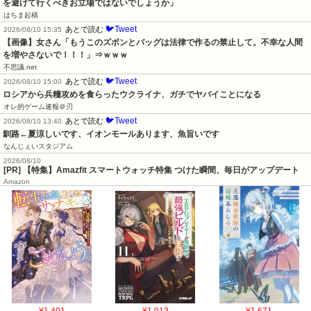
を避けて行くべきお立場ではないでしょうか」
はちま起稿
🐦Tweet
あとで読む
2026/08/10 15:35
【画像】女さん「もうこのズボンとバッグは法律で作るの禁止して。不幸な人間
を増やさないで！！！」⇒ｗｗｗ
不思議.net
🐦Tweet
あとで読む
2026/08/10 15:00
ロシアから兵糧攻めを食らったウクライナ、ガチでヤバイことになる
オレ的ゲーム速報＠刃
🐦Tweet
あとで読む
2026/08/10 13:40
釧路←夏涼しいです、イオンモールあります、魚旨いです
なんじぇいスタジアム
2026/08/10
[PR] 【特集】Amazfit スマートウォッチ特集 つけた瞬間、毎日がアップデート
Amazon
¥1,401
¥1,013
¥1,671