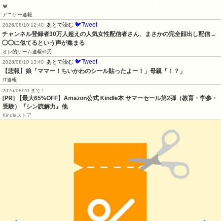
ｗ
アニゲー速報
🐦Tweet
あとで読む
2026/08/10 12:40
チャンネル登録者30万人超えの人気女性配信者さん、まさかの完全顔出し配信→
◯◯に似てるという声が集まる
オレ的ゲーム速報＠刃
🐦Tweet
あとで読む
2026/08/10 13:40
【悲報】娘「ママー！ちいかわのシール貼ったよー！」母親「！？」
IT速報
2026/08/20 まで！
[PR]
【最大65%OFF】Amazon公式 Kindle本 サマーセール第2弾（教育・学参・
受験）『シン読解力』他
Kindleストア