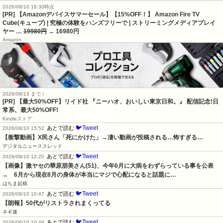
2026/08/10 16:30時点
[PR] 【Amazonデバイスサマーセール】【15%OFF！】 Amazon Fire TV
Cube(キューブ) | 究極の体験をハンズフリーで | ストリーミングメディアプレイ
ヤー …
19980円
→ 16980円
Amazon
2026/08/13 まで！
[PR] 【最大50%OFF】リイド社 『ニーハオ、おいしい東京日和。』 配信記念!日
常系、最大50%OFF!
Kindleストア
🐦Tweet
あとで読む
2026/08/10 15:52
【衝撃動画】X民さん「死にかけた」→凄い動画が投稿される…怖すぎる…
デジタルニューススレッド
🐦Tweet
あとで読む
2026/08/10 12:20
【画像】激ヤセの華原朋美さん(51)、今年6月に大病をわずらっている事を公表　
→　6月から現在8月の身体が本当にマジで心配になると話題に…
はちま起稿
🐦Tweet
あとで読む
2026/08/10 10:47
【朗報】50代がリストラされまくってる
ネギ速
🐦Tweet
あとで読む
2026/08/10 10:46