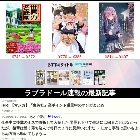
¥743
→ ¥372
¥770
→ ¥385
¥814
→ ¥407
ラブラドール速報の最新記事
2026/08/10
[PR] 【マンガ】『集英社』高ポイント還元中のマンガまとめ
Kindleストア
🐦Tweet
あとで読む
2026/08/10 16:37
仕事中に後輩のミスで骨折して入院した 労災も下りて生活には困ることはなかっ
たが、後輩は酷く落ち込んで毎日のように見舞いに来た → しかし事態は思いもよ
らぬ方向へ動いてしまう…
ラブラドール速報