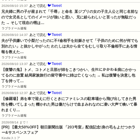
🐦Tweet
あとで読む
2026/08/10 15:37
兄夫婦に男の子が産まれて「千尋」と命名  某ジブリの女の子主人公と同じ名前な
ので女児名としてのイメージが強いと思い、兄に紛らわしいと言ったが無駄だっ
た → そして現在の甥は…
ラブラドール速報
🐦Tweet
あとで読む
2026/08/10 14:37
夫が子供嫌いで小梨だったのに不ｲ侖相手を妊娠させて「子供のために何が何でも
別れたい」と抜かしやがった わたしは夫から全てをむしり取り不倫相手にある情
報を教えた…
ラブラドール速報
🐦Tweet
あとで読む
2026/08/10 13:37
【復讐の鬼】トメ、コトメと旦那が姉をこきつかい、生ﾀﾋにかかわる病にかかっ
てるのに放置 結局家族旅行の留守番中に姉は亡くなった → 私は復讐を決意し包
丁を持って…
ラブラドール速報
🐦Tweet
あとで読む
2026/08/10 12:37
【修羅場】弟を車で迎えに行くときにファミレスの駐車場から飛び出してきた男
性を轢いてしまった 轢かれた男は傷だらけで血まみれなのに凄い大声て喚いて暴
れまくり…
ラブラドール速報
2026/08/14 まで！
[PR] 【最大50%OFF】朝日新聞出版 「203号室」配信記念!身の毛もよだつホラ
ー&サスペンスフェア
Kindleストア