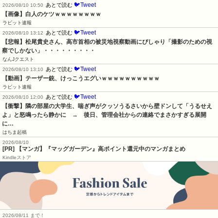
🐦Tweet
あとで読む
2026/08/10 10:50
【画像】白人のケツｗｗｗｗｗｗｗｗ
ラビット速報
🐦Tweet
あとで読む
2026/08/10 13:12
【悲報】松尾貴史さん、高市首相の被災地視察動画にぴしゃり「撮影のための視
察でしかない」・・・・・・・・・
なんJクエスト
🐦Tweet
あとで読む
2026/08/10 13:10
【動画】テーザー銃、けっこうエグいｗｗｗｗｗｗｗｗｗｗ
ラビット速報
🐦Tweet
あとで読む
2026/08/10 12:00
【衝撃】隣の部屋の大学生、喘ぎ声がクッソうるさいから壁ドンして「うるせえ
よ」と怒鳴ったら静かに　→　後日、管理会社からの連絡でまさかすぎる展開
に…
はちま起稿
2026/08/10
[PR] 【マンガ】『マッグガーデン』高ポイント還元中のマンガまとめ
Kindleストア
2026/08/11 まで！