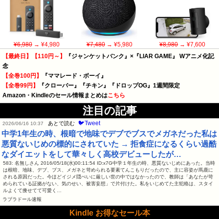
¥6,980
→ ¥4,980
¥7,480
→ ¥5,980
¥8,980
→ ¥7,600
【最終日】【110円～】
『ジャンケットバンク』×『LIAR GAME』 Wアニメ化記
念
【全巻100円】
『ママレード・ボーイ』
【全巻99円】
『クローバー』『チキン』『ドロップOG』1週間限定
Amazon・Kindleのセール情報まとめは
こちら
注目の記事
🐦Tweet
あとで読む
2026/06/16 10:37
中学1年生の時、根暗で地味でデブでブスでメガネだった私は
悪質ないじめの標的にされていた → 拒食症になるくらい過酷
なダイエットをして華々しく高校デビューしたが…
583: 名無しさん 2016/05/18(水)00:11:54 ID:x7G中学１年生の時、悪質ないじめにあった。当時
は根暗、地味、デブ、ブス、メガネと苛められる要素てんこもりだったので、主に容姿が馬鹿に
される原因だった。今ほどイジメ隠ぺいに厳しい世の中ではなかったので、教師は「あなたが苛
められている証拠がない、気のせい、被害妄想」で片付けた。私をいじめてた主犯格は、スタイ
ルよくて痩せてて可愛く…
ラブラドール速報
Kindle お得なセール本