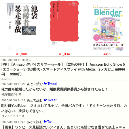
¥1,900
¥1,034
¥499
2026/08/10 16:30時点
[PR] 【Amazonデバイスサマーセール】【23%OFF！】 Amazon Echo Show 5
(エコーショー5) 第3世代 - スマートディスプレイ with Alexa、2メガピ…
12980
円
→ 9980円
Amazon
🐦Tweet
あとで読む
2026/08/10 12:20
俺の嫁も離婚したがらないが、婚姻費用調停委員から諭されたらしく…
修羅場家の日常
🐦Tweet
あとで読む
2026/08/10 11:09
彫り師YouTuber「スミ入れてるヤツ、全員バカです」「ドタキャン当たり前、カ
ネはない、挨拶もできない」
コノユビニュース
🐦Tweet
あとで読む
2026/08/10 11:45
【画像】ワンピース最新話のルフィさん、あまりにも情けなさ過ぎて炎上ｗｗｗ