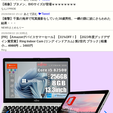
【画像】ブタメン、BIGサイズが登場ｗｗｗｗｗｗｗｗ
なんJ PRIDE
🐦Tweet
あとで読む
2026/08/10 15:12
【衝撃】千葉の海岸で写真撮影をしていた38歳男性、一瞬の隙に波にさらわれた
結果・・・
NEWSまとめもりー
2026/08/10 16:30時点
[PR] 【Amazonデバイスサマーセール】【31%OFF！】 【2023年度グッドデザ
イン賞受賞】Ring Indoor Cam (リング インドアカム) 第2世代 ブラック | 軽量
小…
4980円
→ 3460円
Ring