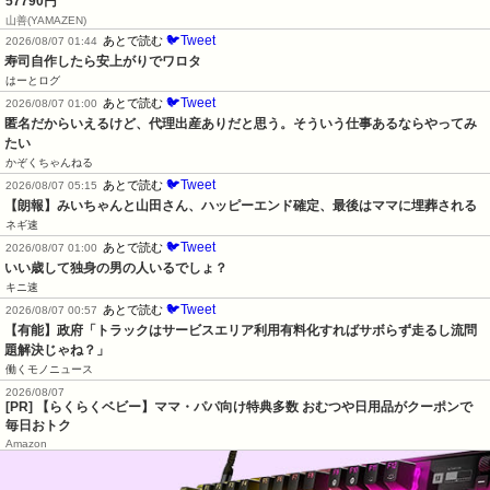
57790円
山善(YAMAZEN)
🐦Tweet
あとで読む
2026/08/07 01:44
寿司自作したら安上がりでワロタ
はーとログ
🐦Tweet
あとで読む
2026/08/07 01:00
匿名だからいえるけど、代理出産ありだと思う。そういう仕事あるならやってみ
たい
かぞくちゃんねる
🐦Tweet
あとで読む
2026/08/07 05:15
【朗報】みいちゃんと山田さん、ハッピーエンド確定、最後はママに埋葬される
ネギ速
🐦Tweet
あとで読む
2026/08/07 01:00
いい歳して独身の男の人いるでしょ？
キニ速
🐦Tweet
あとで読む
2026/08/07 00:57
【有能】政府「トラックはサービスエリア利用有料化すればサボらず走るし流問
題解決じゃね？」
働くモノニュース
2026/08/07
[PR] 【らくらくベビー】ママ・パパ向け特典多数 おむつや日用品がクーポンで
毎日おトク
Amazon