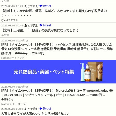
ネギ速
🐦Tweet
あとで読む
2026/08/07 00:49
【悲報】ちいかわ映画、爆死！鬼滅どころかコナンすら超えられず客足遠の
く・・・・・・・・・
なんJクエスト
🐦Tweet
あとで読む
2026/08/07 00:49
【悲報】三宅健、「一段落」の誤読が気になってしまう
ネギ速
2026/08/07 06:00時点
[PR] 【タイムセール】【14%OFF！】 ハイセンス 洗濯機 5.5kg 1-2人用 スリム
最短14分洗濯 シャワー水流 激流洗浄 予約機能 風乾燥 部屋干し 多彩コース 簡単
操作 真…
27800円
→ 23980円
Hisense(ハイセンス)
2026/08/07 06:00時点
[PR] 【タイムセール】【25%OFF！】 Motorola(モトローラ) motorola edge 60
｜8GB/128GB｜ジブラルタルシーネイビー｜PBAJ0003JP …
59800円
→
44820円
Motorola(モトローラ)
🐦Tweet
あとで読む
2026/08/07 00:46
大宮大好きワイが大宮のいいところを挙げるスレ