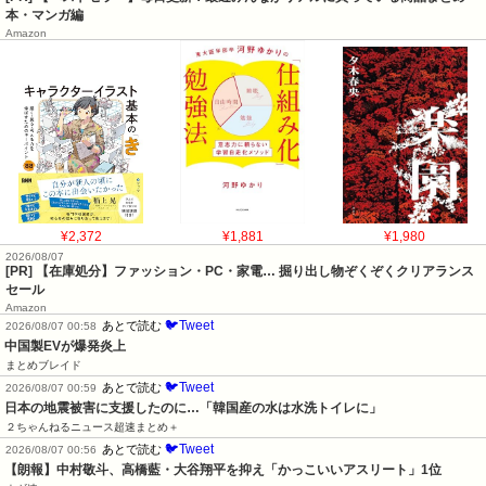
本・マンガ編
Amazon
¥2,372
¥1,881
¥1,980
2026/08/07
[PR] 【在庫処分】ファッション・PC・家電… 掘り出し物ぞくぞくクリアランス
セール
Amazon
🐦Tweet
あとで読む
2026/08/07 00:58
中国製EVが爆発炎上
まとめブレイド
🐦Tweet
あとで読む
2026/08/07 00:59
日本の地震被害に支援したのに…「韓国産の水は水洗トイレに」
２ちゃんねるニュース超速まとめ＋
🐦Tweet
あとで読む
2026/08/07 00:56
【朗報】中村敬斗、高橋藍・大谷翔平を抑え「かっこいいアスリート」1位