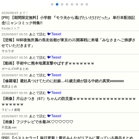
2026/08/15 まで！
[PR] 【期間限定無料】小学館 『モラ夫から逃げたいだけだった』 単行本配信記
念!ニャンコミック特集!!
Kindleストア
🐦Tweet
あとで読む
2026/08/07 00:55
【悲報】W杯後無所属の長友佑都が東京のJ1開幕戦に来場「みなさまへご挨拶さ
せていただきます」
サカラボ
🐦Tweet
あとで読む
2026/08/07 00:55
【動画】手術中に熊本地震直撃やばすぎｗｗｗｗｗｗｗ
ガールズVIPまとめ
🐦Tweet
あとで読む
2026/08/07 00:50
【修羅場】避妊具つけてたのに妊娠…41歳主婦が語る中絶の真実wwwww
気団まとめ
🐦Tweet
あとで読む
2026/08/07 00:50
【画像】片山さつき（67）ちゃんの防災服ｗｗｗｗｗｗｗｗｗｗｗｗｗｗｗｗｗ
ｗｗｗｗｗｗ
ラビット速報
🐦Tweet
あとで読む
2026/08/07 05:35
【画像】フジテレビで水着JK♡♡♡♡♡♡
不思議.net
2026/08/07
[PR] 【ベストセラー】毎日更新！最近みんながリアルに買っている商品まとめ