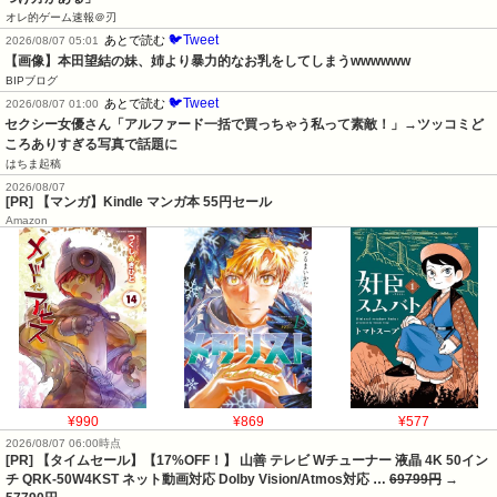
オレ的ゲーム速報＠刃
🐦Tweet
あとで読む
2026/08/07 05:01
【画像】本田望結の妹、姉より暴力的なお乳をしてしまうwwwwww
BIPブログ
🐦Tweet
あとで読む
2026/08/07 01:00
セクシー女優さん「アルファード一括で買っちゃう私って素敵！」→ツッコミど
ころありすぎる写真で話題に
はちま起稿
2026/08/07
[PR] 【マンガ】Kindle マンガ本 55円セール
Amazon
¥990
¥869
¥577
2026/08/07 06:00時点
[PR] 【タイムセール】【17%OFF！】 山善 テレビ Wチューナー 液晶 4K 50イン
チ QRK-50W4KST ネット動画対応 Dolby Vision/Atmos対応 …
69799円
→