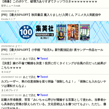
【画像】このボケて、破壊力ありすぎてクッソワロタｗｗｗｗｗｗｗｗｗ
哲学ニュースnwk
2026/09/05まで
[PR] 【最大50%OFF】秋田書店 魔入りました!入間くん アニメ大人気配信中
Kindleストア
2026/08/14 まで！
[PR] 【最大50%OFF】小学館 『幼児A』新刊配信記念! 夜サンデー作品セール
Kindleストア
🐦Tweet
あとで読む
2026/08/07 00:30
【決意】嫁の不倫で離婚を決意！役所に行くタイミングが台風の日だった結果が
こちらｗｗｗｗ
キスログ
🐦Tweet
あとで読む
2026/08/07 04:10
カズレーザー、車の任意保険を巡り持論「強制しろよ！」「保険にも入れないヤ
ツは運転すんなよ」
まとめブレイド
🐦Tweet
あとで読む
2026/08/07 01:00
近畿大学准教授、苦言「みいちゃん呼びが揶揄する言葉として使われ、当事者か
ら具体的な苦痛が訴えられている。文化芸術は人を傷つけてもよい。ただし、傷
つけ方がある」