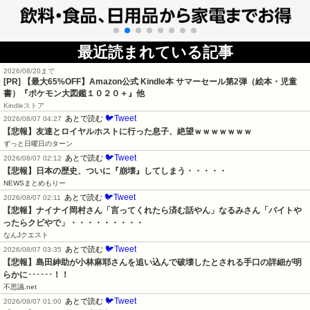
最近読まれている記事
2026/08/20まで
[PR]
【最大65%OFF】Amazon公式 Kindle本 サマーセール第2弾（絵本・児童
書）『ポケモン大図鑑１０２０＋』他
Kindleストア
🐦Tweet
あとで読む
2026/08/07 04:27
【悲報】友達とロイヤルホストに行った息子、絶望ｗｗｗｗｗｗｗ
ずっと日曜日のターン
🐦Tweet
あとで読む
2026/08/07 02:12
【悲報】日本の歴史、ついに『崩壊』してしまう・・・・・
NEWSまとめもりー
🐦Tweet
あとで読む
2026/08/07 02:11
【悲報】ナイナイ岡村さん「言ってくれたら済む話やん」なるみさん「バイトや
ったらクビやで」・・・・・・・・・
なんJクエスト
🐦Tweet
あとで読む
2026/08/07 03:35
【悲報】島田紳助が小林麻耶さんを追い込んで破壊したとされる手口の詳細が明
らかに･･････！！
不思議.net
🐦Tweet
あとで読む
2026/08/07 01:00