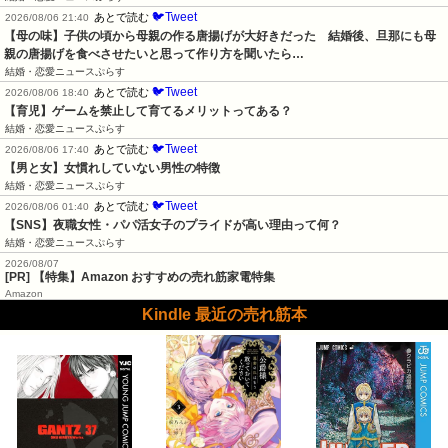
🐦Tweet
あとで読む
2026/08/06 21:40
【母の味】子供の頃から母親の作る唐揚げが大好きだった　結婚後、旦那にも母
親の唐揚げを食べさせたいと思って作り方を聞いたら…
結婚・恋愛ニュースぷらす
🐦Tweet
あとで読む
2026/08/06 18:40
【育児】ゲームを禁止して育てるメリットってある？
結婚・恋愛ニュースぷらす
🐦Tweet
あとで読む
2026/08/06 17:40
【男と女】女慣れしていない男性の特徴
結婚・恋愛ニュースぷらす
🐦Tweet
あとで読む
2026/08/06 01:40
【SNS】夜職女性・パパ活女子のプライドが高い理由って何？
結婚・恋愛ニュースぷらす
2026/08/07
[PR] 【特集】Amazon おすすめの売れ筋家電特集
Amazon
Kindle 最近の売れ筋本