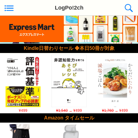
LogPo!2ch
Kindle日替わりセール ◆本日50冊が対象
¥499
¥1,540
→ ¥499
¥1,760
→ ¥499
Amazon タイムセール