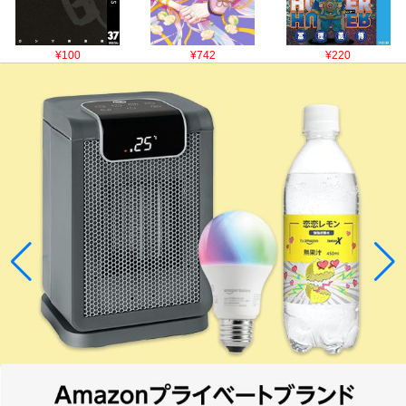
¥100
¥742
¥220