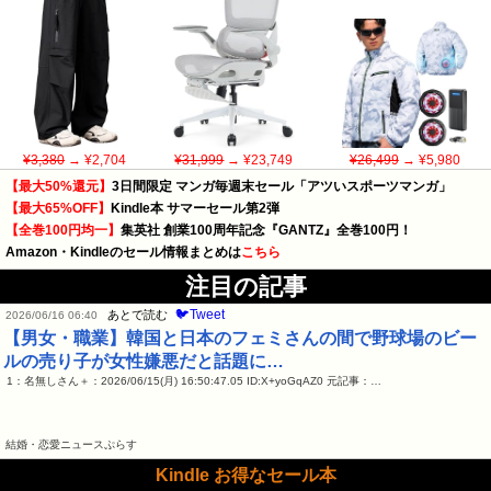
¥3,380
→ ¥2,704
¥31,999
→ ¥23,749
¥26,499
→ ¥5,980
【最大50%還元】
3日間限定 マンガ毎週末セール「アツいスポーツマンガ」
【最大65%OFF】
Kindle本 サマーセール第2弾
【全巻100円均一】
集英社 創業100周年記念『GANTZ』全巻100円！
Amazon・Kindleのセール情報まとめは
こちら
注目の記事
🐦Tweet
あとで読む
2026/06/16 06:40
【男女・職業】韓国と日本のフェミさんの間で野球場のビー
ルの売り子が女性嫌悪だと話題に…
1：名無しさん＋：2026/06/15(月) 16:50:47.05 ID:X+yoGqAZ0 元記事：…
結婚・恋愛ニュースぷらす
Kindle お得なセール本