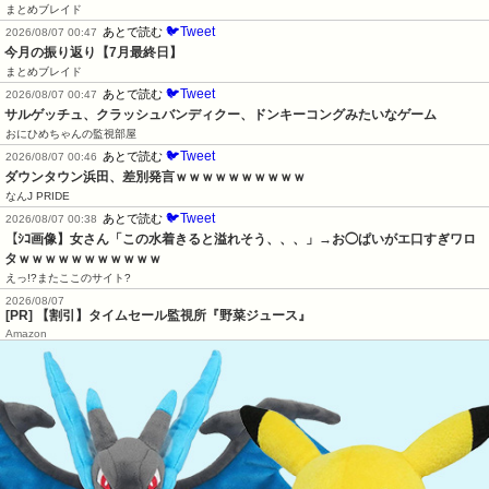
まとめブレイド
🐦Tweet
あとで読む
2026/08/07 00:47
今月の振り返り【7月最終日】
まとめブレイド
🐦Tweet
あとで読む
2026/08/07 00:47
サルゲッチュ、クラッシュバンディクー、ドンキーコングみたいなゲーム
おにひめちゃんの監視部屋
🐦Tweet
あとで読む
2026/08/07 00:46
ダウンタウン浜田、差別発言ｗｗｗｗｗｗｗｗｗｗ
なんJ PRIDE
🐦Tweet
あとで読む
2026/08/07 00:38
【ｼｺ画像】女さん「この水着きると溢れそう、、、」→お◯ぱいがエ口すぎワロ
タｗｗｗｗｗｗｗｗｗｗｗ
えっ!?またここのサイト?
2026/08/07
[PR] 【割引】タイムセール監視所『野菜ジュース』
Amazon