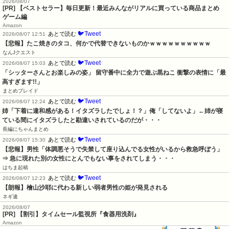
2026/08/07
[PR] 【ベストセラー】毎日更新！最近みんながリアルに買っている商品まとめ
ゲーム編
Amazon
🐦Tweet
あとで読む
2026/08/07 12:51
【悲報】たこ焼きのタコ、何かで代替できないものかｗｗｗｗｗｗｗｗｗｗ
なんJクエスト
🐦Tweet
あとで読む
2026/08/07 15:03
「シッターさんとお楽しみの姿」 留守番中に全力で遊ぶ黒ねこ 衝撃の表情に「最
高すぎます!!」
まとめブレイド
🐦Tweet
あとで読む
2026/08/07 12:24
姉「下着に違和感がある！イタズラしたでしょ！？」俺「してないよ」←姉が寝
ている間にイタズラしたと勘違いされているのだが・・・
長編にちゃんまとめ
🐦Tweet
あとで読む
2026/08/07 15:30
【悲報】男性「体調悪そうで失禁して座り込んでる女性がいるから救急呼ぼう」
⇒ 急に現れた別の女性にとんでもない事をされてしまう・・・
はちま起稿
🐦Tweet
あとで読む
2026/08/07 12:23
【朗報】檜山沙耶に代わる新しい弱者男性の姫が発見される
ネギ速
2026/08/07
[PR] 【割引】タイムセール監視所『食器用洗剤』
Amazon