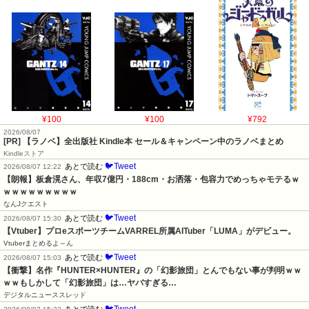
¥100
¥100
¥792
2026/08/07
[PR] 【ラノベ】全出版社 Kindle本 セール＆キャンペーン中のラノベまとめ
Kindleストア
🐦Tweet
あとで読む
2026/08/07 12:22
【朗報】板倉滉さん、年収7億円・188cm・お洒落・包容力でめっちゃモテるｗ
ｗｗｗｗｗｗｗｗｗ
なんJクエスト
🐦Tweet
あとで読む
2026/08/07 15:30
【Vtuber】プロeスポーツチームVARREL所属AITuber「LUMA」がデビュー。
Vtuberまとめるよ～ん
🐦Tweet
あとで読む
2026/08/07 15:03
【衝撃】名作『HUNTER×HUNTER』の「幻影旅団」とんでもない事が判明ｗｗ
ｗｗもしかして「幻影旅団」は…ヤバすぎる…
デジタルニューススレッド