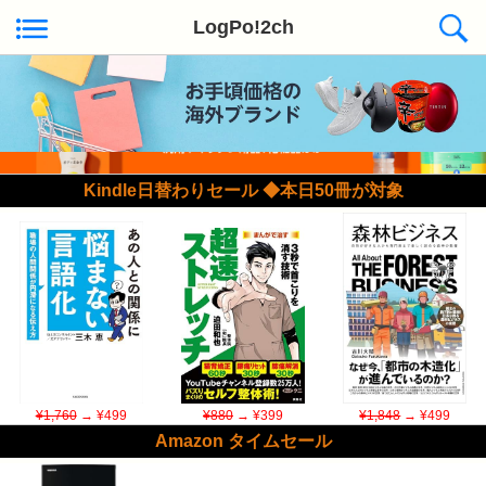
LogPo!2ch
Kindle日替わりセール ◆本日50冊が対象
¥1,760
→ ¥499
¥880
→ ¥399
¥1,848
→ ¥499
Amazon タイムセール