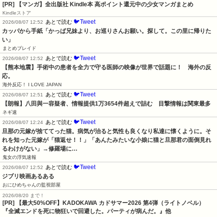
[PR] 【マンガ】全出版社 Kindle本 高ポイント還元中の少女マンガまとめ
Kindleストア
🐦Tweet
あとで読む
2026/08/07 12:52
カッパから手紙「かっぱ兄妹より、お巡りさんお願い。探して。この里に帰りた
い」
まとめブレイド
🐦Tweet
あとで読む
2026/08/07 12:52
【熊本地震】手術中の患者を全力で守る医師の映像が世界で話題に！　海外の反
応。
海外反応！ I LOVE JAPAN
🐦Tweet
あとで読む
2026/08/07 12:51
【朗報】八田與一容疑者、情報提供1万3654件超えで詰む　目撃情報は関東最多
ネギ速
🐦Tweet
あとで読む
2026/08/07 12:24
旦那の元嫁が捨ててった猫。病気が治ると気性も良くなり私達に懐くように。そ
れを知った元嫁が「猫返せ！！」「あんたみたいな小娘に猫と旦那君の面倒見れ
るわけがない」→修羅場に…
鬼女の浮気速報
🐦Tweet
あとで読む
2026/08/07 12:52
ジブリ映画あるある
おにひめちゃんの監視部屋
2026/08/20 まで！
[PR]
【最大50%OFF】KADOKAWA カドサマー2026 第4弾（ライトノベル）
『全滅エンドを死に物狂いで回避した。パーティが病んだ。』他