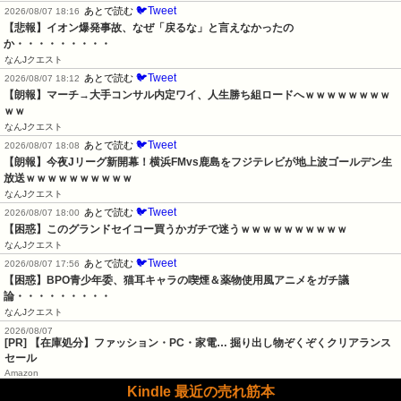
🐦Tweet
あとで読む
2026/08/07 18:16
【悲報】イオン爆発事故、なぜ「戻るな」と言えなかったの
か・・・・・・・・・
なんJクエスト
🐦Tweet
あとで読む
2026/08/07 18:12
【朗報】マーチ→大手コンサル内定ワイ、人生勝ち組ロードへｗｗｗｗｗｗｗｗ
ｗｗ
なんJクエスト
🐦Tweet
あとで読む
2026/08/07 18:08
【朗報】今夜Jリーグ新開幕！横浜FMvs鹿島をフジテレビが地上波ゴールデン生
放送ｗｗｗｗｗｗｗｗｗｗ
なんJクエスト
🐦Tweet
あとで読む
2026/08/07 18:00
【困惑】このグランドセイコー買うかガチで迷うｗｗｗｗｗｗｗｗｗｗ
なんJクエスト
🐦Tweet
あとで読む
2026/08/07 17:56
【困惑】BPO青少年委、猫耳キャラの喫煙＆薬物使用風アニメをガチ議
論・・・・・・・・・
なんJクエスト
2026/08/07
[PR] 【在庫処分】ファッション・PC・家電… 掘り出し物ぞくぞくクリアランス
セール
Amazon
Kindle 最近の売れ筋本