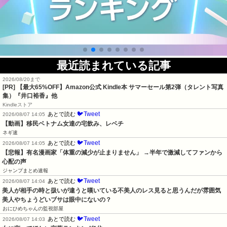
最近読まれている記事
2026/08/20まで
[PR]
【最大65%OFF】Amazon公式 Kindle本 サマーセール第2弾（タレント写真
集）『井口裕香』他
Kindleストア
🐦Tweet
あとで読む
2026/08/07 14:05
【動画】移民ベトナム女達の宅飲み、レベチ
ネギ速
🐦Tweet
あとで読む
2026/08/07 14:05
【悲報】有名漫画家「体重の減少が止まりません」 →半年で激減してファンから
心配の声
ジャンプまとめ速報
🐦Tweet
あとで読む
2026/08/07 14:04
美人が相手の時と扱いが違うと嘆いている不美人のレス見ると思うんだが雰囲気
美人やちょうどいブサは眼中にないの？
おにひめちゃんの監視部屋
🐦Tweet
あとで読む
2026/08/07 14:03