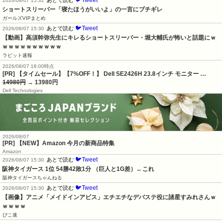
🐦Tweet
あとで読む
2026/08/07 15:32
ショートスリーパー「寝たほうがいいよ」の一言にブチギレ
ガールズVIPまとめ
🐦Tweet
あとで読む
2026/08/07 15:30
【動画】高須幹弥先生にキレるショートスリーパー・堀大輔氏が怖いと話題にｗ
ｗｗｗｗｗｗｗｗｗｗ
ラビット速報
2026/08/07 18:00時点
[PR] 【タイムセール】【7%OFF！】 Dell SE2426H 23.8インチ モニター …
14980円
→ 13980円
Dell Technologies
2026/08/07
[PR] 【NEW】Amazon 今月の新商品特集
Amazon
🐦Tweet
あとで読む
2026/08/07 15:30
阪神タイガース 1位 54勝42敗1分 （巨人と1G差）←これ
阪神タイガースちゃんねる
🐦Tweet
あとで読む
2026/08/07 15:30
【画像】アニメ「メイドインアビス」エチエチなデバステ役に諸星すみれさんｗ
ｗｗｗｗ
ぴこ速