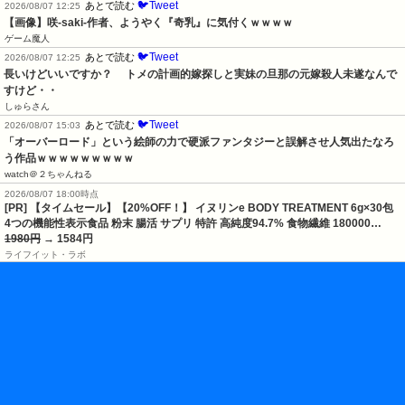
🐦Tweet
あとで読む
2026/08/07 12:25
【画像】咲-saki-作者、ようやく『奇乳』に気付くｗｗｗｗ
ゲーム魔人
🐦Tweet
あとで読む
2026/08/07 12:25
長いけどいいですか？     トメの計画的嫁探しと実妹の旦那の元嫁殺人未遂なんで
すけど・・
しゅらさん
🐦Tweet
あとで読む
2026/08/07 15:03
「オーバーロード」という絵師の力で硬派ファンタジーと誤解させ人気出たなろ
う作品ｗｗｗｗｗｗｗｗｗ
watch＠２ちゃんねる
2026/08/07 18:00時点
[PR] 【タイムセール】【20%OFF！】 イヌリンe BODY TREATMENT 6g×30包
4つの機能性表示食品 粉末 腸活 サプリ 特許 高純度94.7% 食物繊維 180000…
1980円
→ 1584円
ライフイット・ラボ