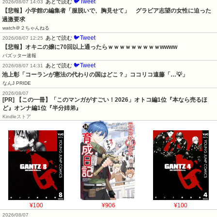
🐦Tweet
あとで読む
2026/08/07 14:03
【悲報】小学館の編集者「服脱いで、胸見せて」　グラビア志望の女性に迫った
過激要求
watch＠２ちゃんねる
🐦Tweet
あとで読む
2026/08/07 12:25
【悲報】オキニの嬢に70回以上通ったらｗｗｗｗｗｗｗｗｗwwww
バズッター速報
🐦Tweet
あとで読む
2026/08/07 14:31
池上彰「コーランが憲法の代わりの国はどこ？」ココリコ遠藤「…💡」
なんJ PRIDE
2026/08/07
[PR] 【この一冊】「このマンガがすごい！2026」オトコ編1位『本なら売るほ
ど』オンナ編1位『半分姉弟』
Kindleストア
¥100
¥906
¥100
2026/08/07