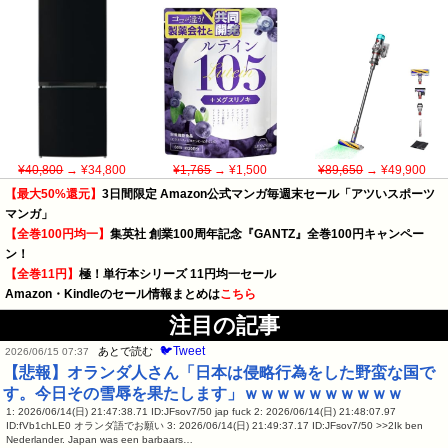
¥40,800
→ ¥34,800
¥1,765
→ ¥1,500
¥89,650
→ ¥49,900
【最大50%還元】
3日間限定 Amazon公式マンガ毎週末セール「アツいスポーツ
マンガ」
【全巻100円均一】
集英社 創業100周年記念『GANTZ』全巻100円キャンペー
ン！
【全巻11円】
極！単行本シリーズ 11円均一セール
Amazon・Kindleのセール情報まとめは
こちら
注目の記事
🐦Tweet
あとで読む
2026/06/15 07:37
【悲報】オランダ人さん「日本は侵略行為をした野蛮な国で
す。今日その雪辱を果たします」ｗｗｗｗｗｗｗｗｗｗ
1: 2026/06/14(日) 21:47:38.71 ID:JFsov7/50 jap fuck 2: 2026/06/14(日) 21:48:07.97
ID:fVb1chLE0 オランダ語でお願い 3: 2026/06/14(日) 21:49:37.17 ID:JFsov7/50 >>2Ik ben
Nederlander. Japan was een barbaars…