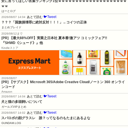
女に言ってほしい言葉ランキング1位ｗｗｗｗｗｗｗｗｗｗｗｗｗｗｗｗｗｗｗｗ
ｗｗ
はーとログ
🐦Tweet
あとで読む
2026/08/07 14:04
？？？「国旗損壊罪に絶対反対！！！」←コイツの正体
まとめブレイド
2026/08/12まで
[PR] 【最大88%OFF】実業之日本社 夏本番!激アツ コミックフェア!!
『SHWD《シュード》』他
Kindleストア
2026/08/07
[PR] 【サブスク】Microsoft 365/Adobe Creative Cloud/ノートン 360 オンライ
ンコード
Amazon
🐦Tweet
あとで読む
2026/08/07 14:04
犬と猫の多頭飼いについて
ガールズVIPまとめ
🐦Tweet
あとで読む
2026/08/07 14:02
スパロボの顔グラスレ　誰？ってなるのもたまにあるよな
GUNDAM.LOG