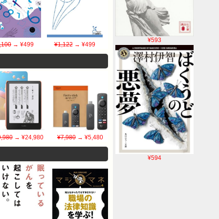
¥593
,100
→ ¥499
¥1,122
→ ¥499
,980
→ ¥24,980
¥7,980
→ ¥5,480
¥594