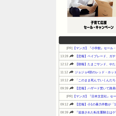
[PR]
【マンガ】『小学館』セール
13:28
【悲報】ベイブレード、ガチ
12:12
【朗報】たまごサンド、やた
11:12
ジョジョ4部のレッド・ホッ
10:12
「このまま死んでいくんだろう
09:39
【悲報】ハザード焚いて路肩
[PR]
【マンガ】『日本文芸社』セ
09:12
【悲報】小1の暴力件数が「1
08:39
『追放された転生重騎士はゲ