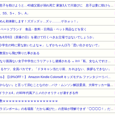
【愛知】溺れかけた小学生の息子を助けようと…40歳父親が溺れ死亡 家族3人で川遊びに 息子は妻に助けられる
、SS、S＋、Sｰ、A」
めん初体験します！ズズッズッ…ズッ………ゲホォッ！」
プライベートブランド 食品・飲料・日用品・ペット用品などを安く
を8月6日（原爆の日）を避けて行くべきお立場ではないでしょうか」
、小学生の時に変な奴いたよなｗ」 しずかちゃん(17)「思い出させないで」
教室から飛び降りた事がある
【悲報】22歳の女さん、いきなり面識ない女子中学生にラリアットし逮捕される → ﾈｯﾄ「私、女なんですけど？！」
入れてるヤツ、全員バカです」「ドタキャン当たり前、カネはない、挨拶もできない」
【Amazonデバイスサマーセール】【19%OFF！】 Amazon Kindle Colorsoft キッズモデル ファンタジーリバーカバー | Amazon Kids+で2,000冊以上の子ども向けの本が12か月間読み放題、防水、16GBストレージ、最大8週間持続バッテリー
【性接待疑惑】『これからはやらない』と言って済むことなのか…パク・ムンソン解説委員、大韓サッカー協会の謝罪文に怒り・・
ドラクエ4」の90年代風アニメのクオリティが凄すぎる件
数ｗｗｗｗｗｗｗｗｗｗｗｗｗｗｗｗｗｗ
【悲報】最近のキッズ、『ドラゴンボール』の名場面「だから滅びた」の意味が理解できず「◯◯◯◯！」だと怒ってしまう…