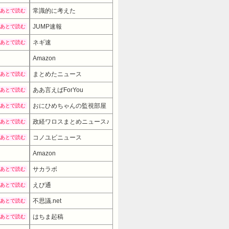
常識的に考えた
あとで読む
JUMP速報
あとで読む
ネギ速
あとで読む
Amazon
まとめたニュース
あとで読む
ああ言えばForYou
あとで読む
おにひめちゃんの監視部屋
あとで読む
政経ワロスまとめニュース♪
あとで読む
コノユビニュース
あとで読む
Amazon
サカラボ
あとで読む
えび通
あとで読む
不思議.net
あとで読む
はちま起稿
あとで読む