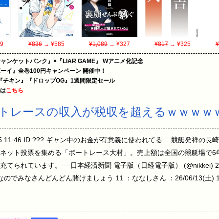
9
¥836
→ ¥585
¥1,089
→ ¥327
¥817
→ ¥325
¥
ャンケットバンク』×『LIAR GAME』 Wアニメ化記念
ーイ』全巻100円キャンペーン 開催中！
『チキン』『ドロップOG』1週間限定セール
めは
こちら
トレースの収入が税収を超えるｗｗｗｗ
土) 15:11:46 ID:??? ギャン中のお金が有意義に使われてる… 競艇発
ネット投票を集める「ボートレース大村」。売上額は全国の競艇場で6
れています。— 日本経済新聞 電子版（日経電子版） (@nikkei) 20
ID:??? なのでみなさんどんどん賭けましょう 11 ：ななしさん ：26/06/13(土) 1