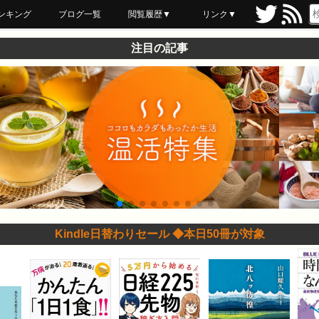
ンキング
ブログ一覧
閲覧履歴▼
リンク▼
ブックマーク
最近読んだ
あとで読む
ネットスーパー
飲食店舗用品
セール情報
注目の記事
Kindle日替わりセール ◆本日50冊が対象