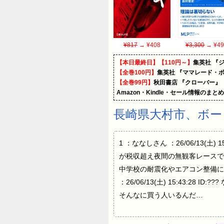
¥817
→ ¥408
¥3,300
→ ¥49
【本日最終日】【110円～】
集英社 『ジ
【全巻100円】
集英社 『ママレード・ボ
【全巻99円】
秋田書店 『クローバー』
Amazon・Kindle・セール情報のまと
長崎県大村市、ボー
1 ：ななしさん ：26/06/13(
が税収超え夜間の無観客レースで
中学校の耐震化やエアコン整備に充てら
：26/06/13(土) 15:43:28 
そんなに買う人いるんだ…