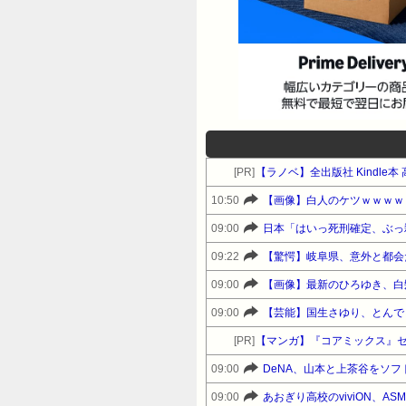
[PR]
【ラノベ】全出版社 Kindle
10:50
【画像】白人のケツｗｗｗｗ
09:00
09:22
【驚愕】岐阜県、意外と都会
09:00
【画像】最新のひろゆき、白
09:00
【芸能】国生さゆり、とんで
[PR]
【マンガ】『コアミックス』
09:00
DeNA、山本と上茶谷をソ
09:00
あおぎり高校のviviON、