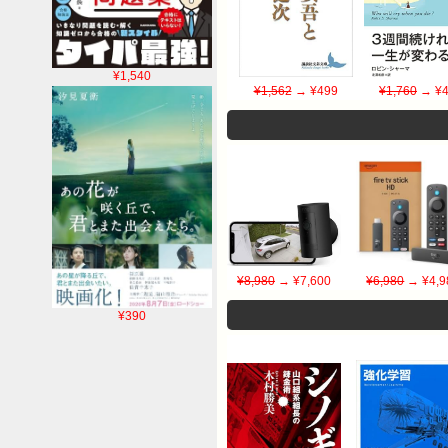
¥1,540
¥1,562
→ ¥499
¥1,760
→ ¥4
¥8,980
→ ¥7,600
¥6,980
→ ¥4,9
¥390