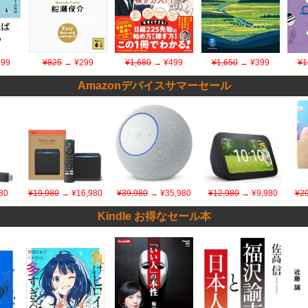
99
¥825
→ ¥299
¥1,680
→ ¥499
¥1,650
→ ¥399
¥1
Amazonデバイスサマーセール
80
¥19,980
→ ¥16,980
¥39,980
→ ¥35,980
¥12,980
→ ¥9,980
¥29
Kindle お得なセール本