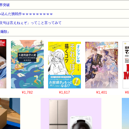
界突破
組み込んだ挑戦作ｗｗｗｗｗｗｗｗｗ
文句は言えねぇぞ」ってこと言ってみて
『麺類』
¥1,782
¥1,617
¥1,401
¥6