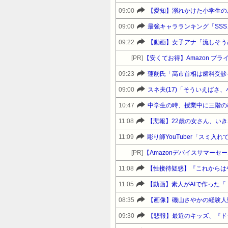
09:00
09:00
最強キャラランキング「SSS
09:22
【動画】女子アナ「流しそう
[PR]
【安くてお得】Amazon 
09:23
蓮舫氏「高市首相は歯科受診
09:00
スネ夫(17)「そういえばさ
10:47
中学生の時、授業中に三階の
11:08
11:09
彫り師YouTuber「スミ
[PR]
11:08
11:05
【動画】素人がAIで作った「
08:35
【画像】磯山さやかの経験人
09:30