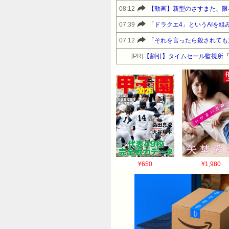
08:12
【動画】新型のさすまた、限
07:39
「ドラクエ4」というAIを
07:12
「それを言ったら殺されても
[PR]
【割引】タイムセール監視所
¥650
¥1,980