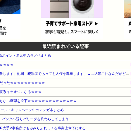
最近読まれている記事
本 高ポイント還元中のラノベまとめ
ｗｗｗｗ
日本「はいっ死刑確定、ぶっ殺します」他国「犯罪者であっても人権を尊重します」→…結果これなんだがどっちが正論？
だったｗｗｗｗｗｗｗｗｗｗ
髪系イケオジになるｗｗｗ
もない爆弾を投下ｗｗｗｗｗｗｗｗｗｗｗｗｗｗ
セール・キャンペーン中のマンガ本まとめ
フトバンクへ送りパリーグを終わらしてしまう
ASMR大手V事務所けもみみりふれっ！を事実上傘下にする