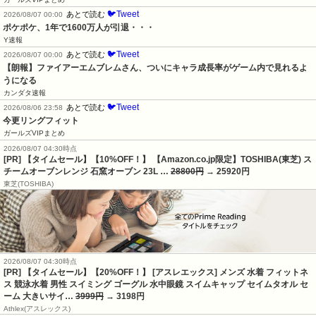
🐦Tweet
あとで読む
2026/08/07 00:00
ポケポケ、1年で1600万人が引退・・・
Y速報
🐦Tweet
あとで読む
2026/08/07 00:00
【朗報】ファイアーエムブレムさん、ついにキャラ成長率がゲーム内で見れるよ
うになる
カンダタ速報
🐦Tweet
あとで読む
2026/08/06 23:58
今更リングフィット
ガールズVIPまとめ
2026/08/07 04:30時点
[PR] 【タイムセール】【10%OFF！】 【Amazon.co.jp限定】TOSHIBA(東芝) ス
チームオーブンレンジ 石窯オーブン 23L …
28800円
→ 25920円
東芝(TOSHIBA)
2026/08/07 04:30時点
[PR] 【タイムセール】【20%OFF！】 [アスレエックス] メンズ 水着 フィットネ
ス 競泳水着 男性 スイミング ゴーグル 水中眼鏡 スイムキャップ セイムタオル セ
ーム 大きいサイ…
3999円
→ 3198円
Athlex(アスレックス)