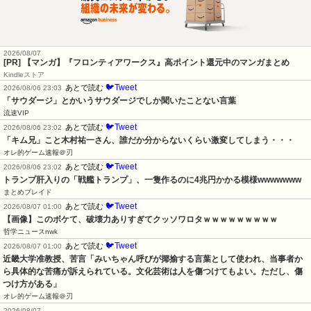
2026/08/07
[PR] 【マンガ】『フロンティアワークス』高ポイント還元中のマンガまとめ
Kindleストア
🐦Tweet
あとで読む
2026/08/06 23:03
「サウダージ」とかいうサウダージでしか聞いたことない言葉
流速VIP
🐦Tweet
あとで読む
2026/08/06 23:02
「キム兄」こと木村祐一さん、誰だか分からないくらい激変してしまう・・・
オレ的ゲーム速報＠刃
🐦Tweet
あとで読む
2026/08/06 23:02
トランプ肝入りの「戦艦トランプ」、一隻作るのに4兆円かかる模様wwwwwww
まとめブレイド
🐦Tweet
あとで読む
2026/08/07 01:00
【画像】このボケて、破壊力ありすぎてクッソワロタｗｗｗｗｗｗｗｗｗ
哲学ニュースnwk
🐦Tweet
あとで読む
2026/08/07 01:00
近畿大学准教授、苦言「みいちゃん呼びが揶揄する言葉として使われ、当事者か
ら具体的な苦痛が訴えられている。文化芸術は人を傷つけてもよい。ただし、傷
つけ方がある」
オレ的ゲーム速報＠刃
2026/08/07