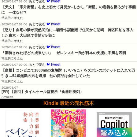
🐦Tweet
あとで読む
2026/08/07 03:00
【天文】「系外衛星」を史上初めて発見か--しかし「衛星」の定義を揺るがす事態
に　一体なぜ？
常識的に考えた
🐦Tweet
あとで読む
2026/08/07 02:00
【怒り】自宅の隣が突然民泊に…騒音や誤配達で住民から悲鳴　特区民泊を導入
した東京・大田区で苦情が5倍に
常識的に考えた
🐦Tweet
あとで読む
2026/08/07 01:00
「期待されたほどの成果ない」　ゼレンスキー氏が日本の支援に不満を表明
常識的に考えた
🐦Tweet
あとで読む
2026/08/07 00:00
【島根】コンビニで1800mlの麦焼酎（いいちこ）をズボンのポケットに入れて万
引き…54歳無職の男を逮捕　他の商品は会計していた
常識的に考えた
2026/08/07
[PR] 【割引】タイムセール監視所『食器用洗剤』
Amazon
Kindle 最近の売れ筋本