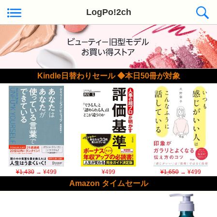
LogPo!2ch
Kindle日替わりセール ◆本日50冊が対象
¥1,430
→ ¥499
¥499
¥1,650
→ ¥499
Amazon タイムセール