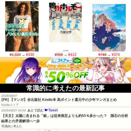
¥1,320
→ ¥330
¥968
→ ¥413
¥748
→ ¥374
常識的に考えたの最新記事
2026/08/07
[PR] 【マンガ】全出版社 Kindle本 高ポイント還元中の少年マンガまとめ
Kindleストア
🐦Tweet
あとで読む
2026/08/07 04:00
【天文】太陽に含まれる「銀」は従来推定よりも約55％多かった？　隕石の分析
結果との矛盾解消へ一歩
常識的に考えた