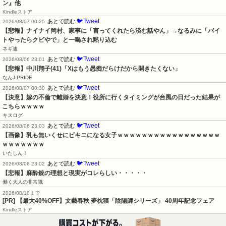
ン』他
Kindleストア
🐦Tweet
あとで読む
2026/08/07 00:25
【悲報】ナイナイ岡村、家事に「言ってくれたら済む話やん」→なるみに「バイ
トやったらクビやで」と一喝され黙り込む
ネギ速
🐦Tweet
あとで読む
2026/08/06 23:01
【悲報】中川翔子(41)「Xはもう愚痴だらけだから開きたくない」
なんJ PRIDE
🐦Tweet
あとで読む
2026/08/07 00:30
【決意】嫁の不倫で離婚を決意！役所に行くタイミングが台風の日だった結果が
こちらｗｗｗｗ
キスログ
🐦Tweet
あとで読む
2026/08/06 23:03
【画像】乳も無いくせにビキニになる女子ｗｗｗｗｗｗｗｗｗｗｗｗｗｗｗｗｗ
ｗｗｗｗｗｗｗ
いたしん！
🐦Tweet
あとで読む
2026/08/06 23:02
【悲報】麻酔銃の理想と現実がコレらしい・・・・・
働く大人の非常識
2026/08/18まで
[PR] 【最大40%OFF】文藝春秋 夢枕獏「陰陽師シリーズ」 40周年記念フェア
Kindleストア