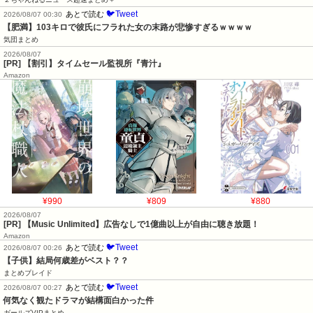
🐦Tweet
あとで読む
2026/08/07 00:30
【肥満】103キロで彼氏にフラれた女の末路が悲惨すぎるｗｗｗｗ
気団まとめ
2026/08/07
[PR] 【割引】タイムセール監視所『青汁』
Amazon
¥990
¥809
¥880
2026/08/07
[PR] 【Music Unlimited】広告なしで1億曲以上が自由に聴き放題！
Amazon
🐦Tweet
あとで読む
2026/08/07 00:26
【子供】結局何歳差がベスト？？
まとめブレイド
🐦Tweet
あとで読む
2026/08/07 00:27
何気なく観たドラマが結構面白かった件
ガールズVIPまとめ