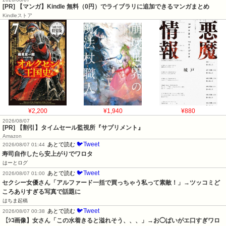
[PR] 【マンガ】Kindle 無料（0円）でライブラリに追加できるマンガまとめ
Kindleストア
¥2,200
¥1,940
¥880
2026/08/07
[PR] 【割引】タイムセール監視所『サプリメント』
Amazon
🐦Tweet
あとで読む
2026/08/07 01:44
寿司自作したら安上がりでワロタ
はーとログ
🐦Tweet
あとで読む
2026/08/07 01:00
セクシー女優さん「アルファード一括で買っちゃう私って素敵！」→ツッコミど
ころありすぎる写真で話題に
はちま起稿
🐦Tweet
あとで読む
2026/08/07 00:38
【ｼｺ画像】女さん「この水着きると溢れそう、、、」→お◯ぱいがエ口すぎワロ