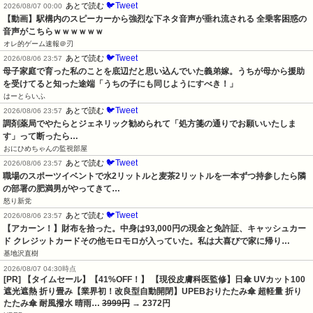
🐦Tweet
あとで読む
2026/08/07 00:00
【動画】駅構内のスピーカーから強烈な下ネタ音声が垂れ流される 全乗客困惑の
音声がこちらｗｗｗｗｗｗ
オレ的ゲーム速報＠刃
🐦Tweet
あとで読む
2026/08/06 23:57
母子家庭で育った私のことを底辺だと思い込んでいた義弟嫁。うちが母から援助
を受けてると知った途端「うちの子にも同じようにすべき！」
はーとらいふ
🐦Tweet
あとで読む
2026/08/06 23:57
調剤薬局でやたらとジェネリック勧められて「処方箋の通りでお願いいたしま
す」って断ったら…
おにひめちゃんの監視部屋
🐦Tweet
あとで読む
2026/08/06 23:57
職場のスポーツイベントで水2リットルと麦茶2リットルを一本ずつ持参したら隣
の部署の肥満男がやってきて…
怒り新党
🐦Tweet
あとで読む
2026/08/06 23:57
【アカーン！】財布を拾った。中身は93,000円の現金と免許証、キャッシュカー
ド クレジットカードその他モロモロが入っていた。私は大喜びで家に帰り…
基地沢直樹
2026/08/07 04:30時点
[PR] 【タイムセール】【41%OFF！】 【現役皮膚科医監修】日傘 UVカット100
遮光遮熱 折り畳み【業界初！改良型自動開閉】UPEBおりたたみ傘 超軽量 折り
たたみ傘 耐風撥水 晴雨…
3999円
→ 2372円