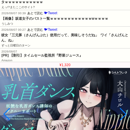
タｗｗｗｗｗｗｗｗｗｗｗ
えっ!?またここのサイト?
🐦Tweet
あとで読む
2026/08/07 00:39
【画像】坂道女子のバスト一覧ｗｗｗｗｗｗｗｗｗｗｗｗwｗｗｗｗ
うしみつ
🐦Tweet
あとで読む
2026/08/07 00:27
彼女「三元豚（さんげんぶた）使用だって、美味しそうだね」  ワイ「さんげんと
ん、ね」
ずっと日曜日のターン
2026/08/07
[PR] 【割引】タイムセール監視所『野菜ジュース』
Amazon
¥1,320