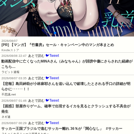
2026/08/07
[PR] 【マンガ】『竹書房』セール・キャンペーン中のマンガ本まとめ
Kindleストア
🐦Tweet
あとで読む
2026/08/06 22:47
動画配信中に亡くなったMINAさん（みなちゃん）が誹謗中傷にさらされた経緯が
こちら…
ラビット速報
🐦Tweet
あとで読む
2026/08/07 03:35
【悲報】島田紳助が小林麻耶さんを追い込んで破壊したとされる手口の詳細が明
らかに･･････！！
不思議.net
🐦Tweet
あとで読む
2026/08/07 01:46
【困惑】部屋作りゲーム、確率で出現するイカを見るとクラッシュする不具合が
発生
ネギ速
🐦Tweet
あとで読む
2026/08/07 00:29
サッカー王国ブラジルで進むサッカー離れ 36％が「関心なし」   #サッカー
２ちゃんねるニュース超速まとめ＋