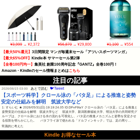
¥3,999
→ ¥2,372
¥56,870
→ ¥29,800
¥1,100
→ ¥554
【最大50%還元】
3日間限定 マンガ毎週末セール「アツいスポーツマンガ」
【最大65%OFF】
Kindle本 サマーセール第2弾
【全巻100円均一】
集英社 創業100周年記念『GANTZ』全巻100円！
Amazon・Kindleのセール情報まとめは
こちら
注目の記事
🐦Tweet
あとで読む
2026/06/15 03:00
【スポーツ科学】クロール泳の「バタ足」による推進と姿勢
安定の仕組みを解明 筑波大学など
1: すらいむ ★ 2026/05/31(日) 19:19:24.05 ID:DPnF9laY クロール泳の「バタ足」による推進と
姿勢安定の仕組みを解明 筑波大学など 筑波大学、新潟医療福祉大学、明治大学の共同研究グ
ループは、クロール泳における水の流れを可視化し、バタ足の推進メカニズムと姿勢を安定させ
る役割を明らかにした。 バタフライ泳で使われる「ドルフィンキック」では、足の周り…
常識的に考えた
Kindle お得なセール本