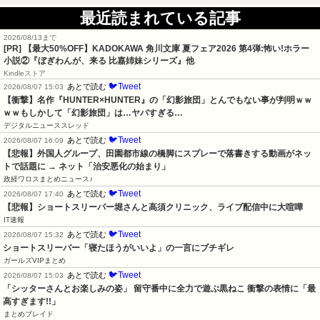
最近読まれている記事
2026/08/13まで
[PR] 【最大50%OFF】KADOKAWA 角川文庫 夏フェア2026 第4弾:怖い!ホラー
小説②『ぼぎわんが、来る 比嘉姉妹シリーズ』他
Kindleストア
🐦Tweet
あとで読む
2026/08/07 15:03
【衝撃】名作『HUNTER×HUNTER』の「幻影旅団」とんでもない事が判明ｗｗ
ｗｗもしかして「幻影旅団」は…ヤバすぎる…
デジタルニューススレッド
🐦Tweet
あとで読む
2026/08/07 16:09
【悲報】外国人グループ、田園都市線の橋脚にスプレーで落書きする動画がネッ
トで話題に → ネット「治安悪化の始まり」
政経ワロスまとめニュース♪
🐦Tweet
あとで読む
2026/08/07 17:40
【悲報】ショートスリーパー堀さんと高須クリニック、ライブ配信中に大喧嘩
IT速報
🐦Tweet
あとで読む
2026/08/07 15:32
ショートスリーパー「寝たほうがいいよ」の一言にブチギレ
ガールズVIPまとめ
🐦Tweet
あとで読む
2026/08/07 15:03
「シッターさんとお楽しみの姿」 留守番中に全力で遊ぶ黒ねこ 衝撃の表情に「最
高すぎます!!」
まとめブレイド