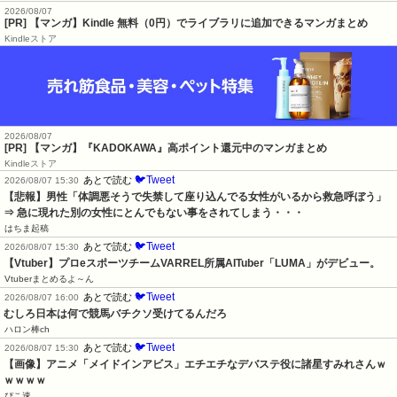
2026/08/07
[PR] 【マンガ】Kindle 無料（0円）でライブラリに追加できるマンガまとめ
Kindleストア
2026/08/07
[PR] 【マンガ】『KADOKAWA』高ポイント還元中のマンガまとめ
Kindleストア
🐦Tweet
あとで読む
2026/08/07 15:30
【悲報】男性「体調悪そうで失禁して座り込んでる女性がいるから救急呼ぼう」
⇒ 急に現れた別の女性にとんでもない事をされてしまう・・・
はちま起稿
🐦Tweet
あとで読む
2026/08/07 15:30
【Vtuber】プロeスポーツチームVARREL所属AITuber「LUMA」がデビュー。
Vtuberまとめるよ～ん
🐦Tweet
あとで読む
2026/08/07 16:00
むしろ日本は何で競馬バチクソ受けてるんだろ
ハロン棒ch
🐦Tweet
あとで読む
2026/08/07 15:30
【画像】アニメ「メイドインアビス」エチエチなデバステ役に諸星すみれさんｗ
ｗｗｗｗ
ぴこ速