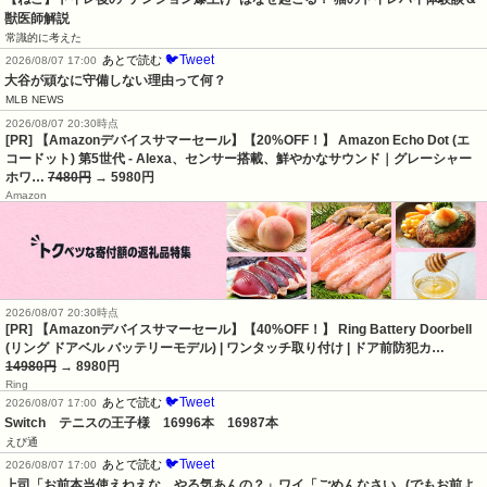
獣医師解説
常識的に考えた
🐦Tweet
あとで読む
2026/08/07 17:00
大谷が頑なに守備しない理由って何？
MLB NEWS
2026/08/07 20:30時点
[PR] 【Amazonデバイスサマーセール】【20%OFF！】 Amazon Echo Dot (エ
コードット) 第5世代 - Alexa、センサー搭載、鮮やかなサウンド｜グレーシャー
ホワ…
7480円
→ 5980円
Amazon
2026/08/07 20:30時点
[PR] 【Amazonデバイスサマーセール】【40%OFF！】 Ring Battery Doorbell
(リング ドアベル バッテリーモデル) | ワンタッチ取り付け | ドア前防犯カ…
14980円
→ 8980円
Ring
🐦Tweet
あとで読む
2026/08/07 17:00
Switch　テニスの王子様　16996本　16987本
えび通
🐦Tweet
あとで読む
2026/08/07 17:00
上司「お前本当使えねえな。やる気あんの？」ワイ「ごめんなさい...(でもお前よ