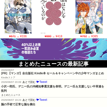
¥671
→ ¥336
¥880
→ ¥418
¥792
→ ¥385
まとめたニュースの最新記事
2026/08/07
[PR] 【マンガ】全出版社 Kindle本 セール＆キャンペーン中の少年マンガまとめ
Kindleストア
🐦Tweet
あとで読む
2026/08/07 20:09
小沢一郎氏、デニー氏の沖縄知事選支援を表明。デニー氏を支援しない中革連を
批判
まとめたニュース
🐦Tweet
あとで読む
2026/08/07 19:23
脳の手術で正常な脳を摘出