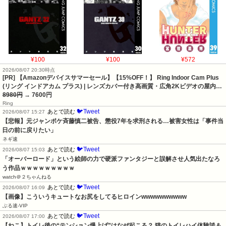
¥100
¥100
¥572
2026/08/07 20:30時点
[PR] 【Amazonデバイスサマーセール】【15%OFF！】 Ring Indoor Cam Plus
(リング インドアカム プラス) | レンズカバー付き高画質・広角2Kビデオの屋内…
8980円
→ 7600円
Ring
🐦Tweet
あとで読む
2026/08/07 15:27
【悲報】元ジャンポケ斉藤慎二被告、懲役7年を求刑される…被害女性は「事件当
日の前に戻りたい」
ネギ速
🐦Tweet
あとで読む
2026/08/07 15:03
「オーバーロード」という絵師の力で硬派ファンタジーと誤解させ人気出たなろ
う作品ｗｗｗｗｗｗｗｗｗ
watch＠２ちゃんねる
🐦Tweet
あとで読む
2026/08/07 16:09
【画像】こういうキュートなお尻をしてるヒロインwwwwwwwwww
ぶる速-VIP
🐦Tweet
あとで読む
2026/08/07 17:00
【ねこ】トイレ後の“テンション爆上げ”はなぜ起こる？ 猫のトイレハイ体験談＆