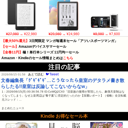
¥27,980
→ ¥22,980
¥29,980
→ ¥24,980
¥8,980
→ ¥7,600
【最大50%還元】
3日間限定 マンガ毎週末セール「アツいスポーツマンガ」
【セール】
Amazonデバイスサマーセール
【全巻11円】
極！単行本シリーズ 11円均一セール
Amazon・Kindleのセール情報まとめは
こちら
注目の記事
🐦Tweet
あとで読む
2026/06/15 01:58
文春編集長「ｸﾞｷﾞｷﾞｷﾞ…こうなったら皇室のデタラメ書き散
らしたる!!皇室は反論してこないからなw」
1：2026/06/15(月) 00:36:56.78 ID:CoWQj2CX0「旧皇族の復帰が実現したら、象徴天皇制はな
くなってしまう」なぜ上皇周辺は“養子案”に否定的だったのか【深層レポート】（省略）全文転載
元スレッド：…
まとめたニュース
Kindle お得なセール本