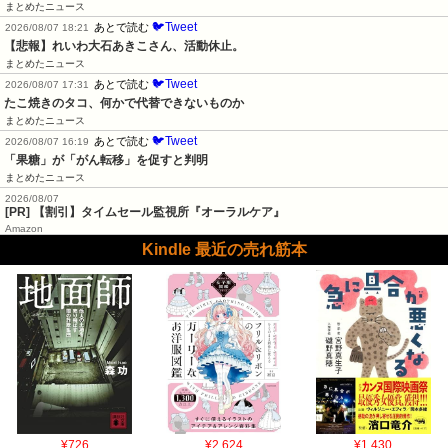
まとめたニュース
🐦Tweet
あとで読む
2026/08/07 18:21
【悲報】れいわ大石あきこさん、活動休止。
まとめたニュース
🐦Tweet
あとで読む
2026/08/07 17:31
たこ焼きのタコ、何かで代替できないものか
まとめたニュース
🐦Tweet
あとで読む
2026/08/07 16:19
「果糖」が「がん転移」を促すと判明
まとめたニュース
2026/08/07
[PR] 【割引】タイムセール監視所『オーラルケア』
Amazon
Kindle 最近の売れ筋本
¥726
¥2,624
¥1,430