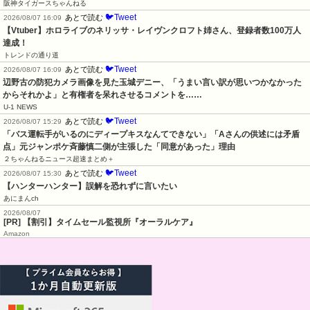
阪神タイガースちゃんねる
🐦Tweet
あとで読む
2026/08/07 16:09
【Vtuber】ホロライブのネリッサ・レイヴンクロフト姉さん、登録者数100万人
達成！
トレンドの通り道
🐦Tweet
あとで読む
2026/08/07 16:09
辺野古の防犯カメラ画像を見た玉城デニー、「うまい言い訳が思いつかなかった
からそれかよ」と有権者を呆れさせるコメントを……
U-1 NEWS
🐦Tweet
あとで読む
2026/08/07 15:29
「バス運転手がいるのにディープキスなんてできない」「Aさんの供述には矛盾
点」元ジャンポケ斉藤慎二側が主張した「同意があった」理由
２ちゃんねるニュース超速まとめ＋
🐦Tweet
あとで読む
2026/08/07 15:30
【ハンターハンター】誤解を恐れずに言いたい
あにまんch
2026/08/07
[PR] 【割引】タイムセール監視所『オーラルケア』
Amazon