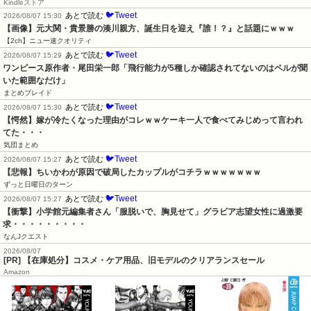
Kindleストア
🐦Tweet
あとで読む
2026/08/07 15:30
【画像】元大関・貴景勝の湊川親方、誕生日を迎え『誰！？』と話題にｗｗｗ
【2ch】ニュー速クオリティ
🐦Tweet
あとで読む
2026/08/07 15:29
ワンピース原作者・尾田栄一郎「飛行能力が5種しか確認されてないのはペルが聞
いた範囲なだけ」
まとめブレイド
🐦Tweet
あとで読む
2026/08/07 15:30
【愕然】嫁が冷たくなった理由がコレｗｗケーキ一人で食べてみじめって言われ
てた・・・
気団まとめ
🐦Tweet
あとで読む
2026/08/07 15:27
【悲報】ちいかわが原因で破局したカップルがコチラｗｗｗｗｗｗｗ
ずっと日曜日のターン
🐦Tweet
あとで読む
2026/08/07 15:27
【衝撃】小学館元編集者さん「服脱いで、胸見せて」グラビア志望女性に過激要
求・・・・・・・・・
なんJクエスト
2026/08/07
[PR] 【在庫処分】コスメ・ケア用品、旧モデルのクリアランスセール
Amazon