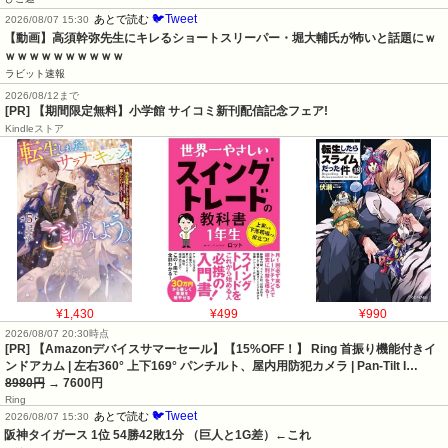
🐦Tweet
あとで読む
2026/08/07 15:30
【動画】高須幹弥先生にキレるショートスリーパー・堀大輔氏が怖いと話題にｗ
ｗｗｗｗｗｗｗｗｗｗ
ラビット速報
2026/08/12まで
[PR] 【期間限定無料】小学館 サイコミ新刊配信記念フェア!
Kindleストア
¥1,430
¥499
¥990
2026/08/07 20:30時点
[PR] 【Amazonデバイスサマーセール】【15%OFF！】 Ring 首振り機能付きイ
ンドアカム | 左右360° 上下169° パンチルト、屋内用防犯カメラ | Pan-Tilt I…
8980円
→ 7600円
Ring
🐦Tweet
あとで読む
2026/08/07 15:30
阪神タイガース 1位 54勝42敗1分 （巨人と1G差）←これ