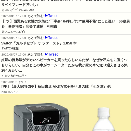
りベイブレード強いし」
ぁゃιぃ(*ﾟーﾟ)NEWS 2nd
🐦Tweet
あとで読む
2026/08/07 17:00
【 つ 】面識ある女性の水筒に"下半身"を押し付け"使用不能"にした疑い　66歳男
を「器物損壊」容疑で逮捕　札幌市
痛いニュース(ﾉ∀`)
🐦Tweet
あとで読む
2026/08/07 17:00
Switch『カルドセプト ザ ファースト』1,858 本
SWITCH速報
🐦Tweet
あとで読む
2026/08/07 17:00
妊婦の義弟嫁がデカいベビーカーを買ったらしいんだが、なぜか私んちに置くつ
もりらしい。自分とこの車がツーシーターだから我が家の車で送り迎えさせる気
満々みたい…
すまいる(^-^)ぶろぐ
2026/09/05 まで！
[PR]
【最大50%OFF】秋田書店 AKITA電子祭り 夏の陣 『刃牙道』他
Kindleストア