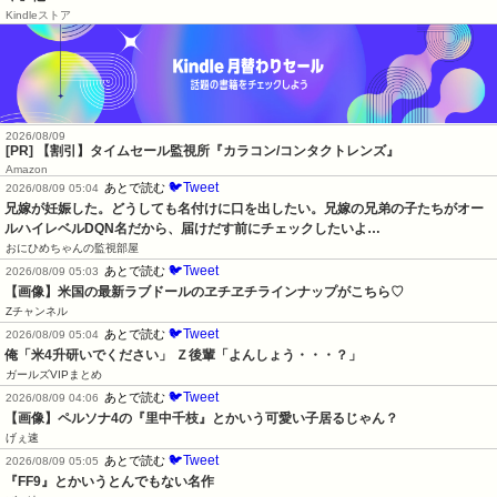
Kindleストア
2026/08/09
[PR] 【割引】タイムセール監視所『カラコン/コンタクトレンズ』
Amazon
🐦Tweet
あとで読む
2026/08/09 05:04
兄嫁が妊娠した。どうしても名付けに口を出したい。兄嫁の兄弟の子たちがオー
ルハイレベルDQN名だから、届けだす前にチェックしたいよ…
おにひめちゃんの監視部屋
🐦Tweet
あとで読む
2026/08/09 05:03
【画像】米国の最新ラブドールのヱチヱチラインナップがこちら♡
Zチャンネル
🐦Tweet
あとで読む
2026/08/09 05:04
俺「米4升研いでください」 Ｚ後輩「よんしょう・・・？」
ガールズVIPまとめ
🐦Tweet
あとで読む
2026/08/09 04:06
【画像】ペルソナ4の『里中千枝』とかいう可愛い子居るじゃん？
げぇ速
🐦Tweet
あとで読む
2026/08/09 05:05
『FF9』とかいうとんでもない名作