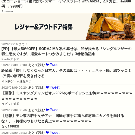
(エコーショー5) 第3世代 - スマートディスプレイ with Alexa、2メガピ…
12980
円
→ 9980円
Amazon
2026/08/16 まで！
[PR] 【最大50%OFF】SORAJIMA 私の幸せは、私が決める『シングルマザーの
転生悪女ですが、溺愛ルートつかみました!』3巻配信記念
Kindleストア
🐦Tweet
あとで読む
2026/08/09 08:00
経済紙「旅行しなくなった日本人。その原因は・・・」→ネット民、総ツッコミ
で“真の原因”を突き付ける
オレ的ゲーム速報＠刃
🐦Tweet
あとで読む
2026/08/09 06:20
【画像】ミスヤングチャンピオン2026のボーイッシュお胸ｗｗｗｗｗｗｗｗｗｗ
ｗｗｗｗｗｗｗｗｗｗ
ラビット速報
🐦Tweet
あとで読む
2026/08/09 08:46
【悲報】テレ東の若手女子アナ「国民が勝手に我々取材陣にカメラを向ける
な！」→何様のつもりだと炎上ｗｗｗｗｗｗｗｗｗｗｗ
なんJ PRIDE
🐦Tweet
あとで読む
2026/08/09 08:43