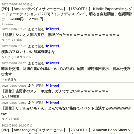
2026/08/09 10:00時点
[PR] 【Amazonデバイスサマーセール】【15%OFF！】 Kindle Paperwhite シグ
ニチャーエディション (32GB) 7インチディスプレイ、明るさ自動調整、色調調節
ラ…
32980円
→ 27980円
Amazon
🐦Tweet
あとで読む
2026/08/09 07:44
【悲報】シカと人間の共存、無理だったｗｗｗｗｗｗｗｗｗｗｗｗｗｗｗ
ダイエット速報
🐦Tweet
あとで読む
2026/08/09 07:43
横浜のフロントいい加減有能よな
なんじぇいスタジアム
🐦Tweet
あとで読む
2026/08/09 06:20
韓国外交省、防衛白書の竹島についての記述に抗議　即時撤回要求、日本公使呼
び出す
キムチ速報
🐦Tweet
あとで読む
2026/08/09 09:01
【画像】吉野家のステーキ定食、ガチですごいｗｗｗｗｗｗｗｗｗ
なんJ PRIDE
🐦Tweet
あとで読む
2026/08/09 08:50
【画像】リアルみいちゃん、とんでもない格好でイベント出演するwwwwwwww
ww
ラビット速報
2026/08/09 10:00時点
[PR] 【Amazonデバイスサマーセール】【23%OFF！】 Amazon Echo Show 5