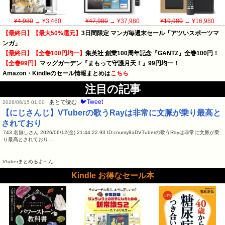
¥4,980
→ ¥3,460
¥47,980
→ ¥37,980
¥19,980
→ ¥16,980
【最終日】【最大50%還元】
3日間限定 マンガ毎週末セール「アツいスポーツマ
ンガ」
【最終日】【全巻100円均一】
集英社 創業100周年記念『GANTZ』全巻100円！
【全巻99円】
マッグガーデン『まもって守護月天！』99円均一！
Amazon・Kindleのセール情報まとめは
こちら
注目の記事
🐦Tweet
あとで読む
2026/06/15 01:00
【にじさんじ】VTuberの歌うRayは非常に文脈が乗り最高と
されており
743 名無しさん 2026/06/12(金) 21:44:22.93 ID:cnumy8aDVTuberの歌うRayは非常に文脈が乗
り最高とされており…
Vtuberまとめるよ～ん
Kindle お得なセール本