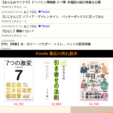
【あらなみマイクラ】ドーパミン博物館-ドパ博- 本施設の紹介映像を公開
Vtuberまとめるよ～ん
🐦Tweet
あとで読む
2026/08/09 08:00
【にじさんじ】ソフィア・ヴァレンタイン、バッターボックスに立ってみた
Vtuberまとめるよ～ん
🐦Tweet
あとで読む
2026/08/09 07:30
【ななし】腕細くない？
Vtuberまとめるよ～ん
2026/08/09
[PR] 【特集】水・ゼリー・パウダー・トイレ… ペットの防災特集
Amazon
Kindle 最近の売れ筋本
¥1,782
¥1,980
¥1,760