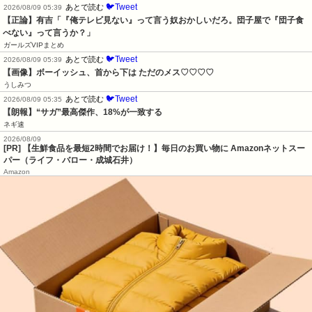
🐦Tweet
あとで読む
2026/08/09 05:39
【正論】有吉「『俺テレビ見ない』って言う奴おかしいだろ。団子屋で『団子食
べない』って言うか？」
ガールズVIPまとめ
🐦Tweet
あとで読む
2026/08/09 05:39
【画像】ボーイッシュ、首から下は ただのメス♡♡♡♡
うしみつ
🐦Tweet
あとで読む
2026/08/09 05:35
【朗報】“サガ”最高傑作、18%が一致する
ネギ速
2026/08/09
[PR] 【生鮮食品を最短2時間でお届け！】毎日のお買い物に Amazonネットスー
パー（ライフ・バロー・成城石井）
Amazon