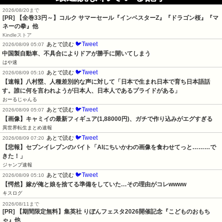
2026/08/20まで
[PR]
【全巻33円～】コルク サマーセール『インベスターZ』『ドラゴン桜』『マ
ネーの拳』他
Kindleストア
🐦Tweet
あとで読む
2026/08/09 05:07
中国製自動車、不具合によりドアが勝手に開いてしまう
はや速
🐦Tweet
あとで読む
2026/08/09 05:10
【速報】八村塁、人種差別的な声に対して「日本で生まれ日本で育ち日本語話
す。誰に何を言われようが日本人、日本人であるプライドがある」
おーるじゃんる
🐦Tweet
あとで読む
2026/08/09 05:07
【画像】キャミイの最新フィギュア(1,88000円)、ガチで作り込みがエグすぎる
異世界転生まとめ速報
🐦Tweet
あとで読む
2026/08/09 07:20
【悲報】セブンイレブンのバイト「AIにちいかわの画像を食わせてっと………で
きた！」
ジャンプ速報
🐦Tweet
あとで読む
2026/08/09 05:10
【愕然】嫁が俺と娘を捨てる準備をしていた…その理由がコレwwww
キスログ
2026/08/11まで
[PR] 【期間限定無料】集英社 りぼんフェスタ2026開催記念『こどものおもち
ゃ』他