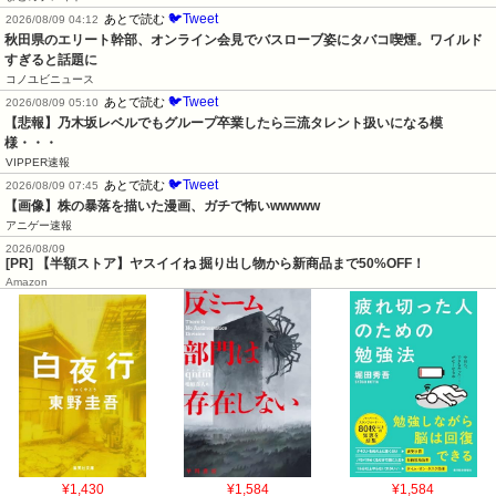
🐦Tweet
あとで読む
2026/08/09 04:12
秋田県のエリート幹部、オンライン会見でバスローブ姿にタバコ喫煙。ワイルド
すぎると話題に
コノユビニュース
🐦Tweet
あとで読む
2026/08/09 05:10
【悲報】乃木坂レベルでもグループ卒業したら三流タレント扱いになる模
様・・・
VIPPER速報
🐦Tweet
あとで読む
2026/08/09 07:45
【画像】株の暴落を描いた漫画、ガチで怖いwwwww
アニゲー速報
2026/08/09
[PR] 【半額ストア】ヤスイイね 掘り出し物から新商品まで50%OFF！
Amazon
¥1,430
¥1,584
¥1,584