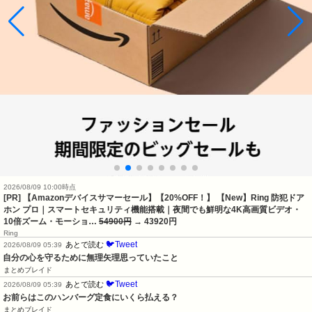
2026/08/09 10:00時点
[PR] 【Amazonデバイスサマーセール】【20%OFF！】 【New】Ring 防犯ドア
ホン プロ｜スマートセキュリティ機能搭載｜夜間でも鮮明な4K高画質ビデオ・
10倍ズーム・モーショ…
54900円
→ 43920円
Ring
🐦Tweet
あとで読む
2026/08/09 05:39
自分の心を守るために無理矢理思っていたこと
まとめブレイド
🐦Tweet
あとで読む
2026/08/09 05:39
お前らはこのハンバーグ定食にいくら払える？
まとめブレイド