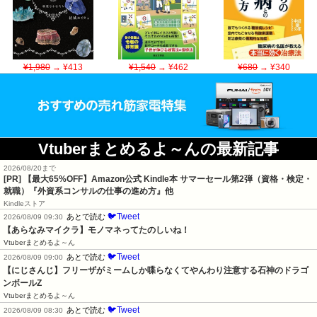
¥1,980
→ ¥413
¥1,540
→ ¥462
¥680
→ ¥340
Vtuberまとめるよ～んの最新記事
2026/08/20まで
[PR]
【最大65%OFF】Amazon公式 Kindle本 サマーセール第2弾（資格・検定・
就職）『外資系コンサルの仕事の進め方』他
Kindleストア
🐦Tweet
あとで読む
2026/08/09 09:30
【あらなみマイクラ】モノマネってたのしいね！
Vtuberまとめるよ～ん
🐦Tweet
あとで読む
2026/08/09 09:00
【にじさんじ】フリーザがミームしか喋らなくてやんわり注意する石神のドラゴ
ンボールZ
Vtuberまとめるよ～ん
🐦Tweet
あとで読む
2026/08/09 08:30