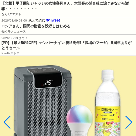
【悲報】甲子園初ジャッジの女性審判さん、大誤審の試合後に涙ぐみながら謝
罪・・・・・・・・・
なんJクエスト
🐦Tweet
あとで読む
2026/08/09 08:00
ロシアさん、国民の財産を没収しはじめる
働くモノニュース
2026/08/13 まで！
[PR] 【最大50%OFF】ナンバーナイン 祝!5周年!『戦場のフーガ』 5周年ありが
とうセール
Kindleストア