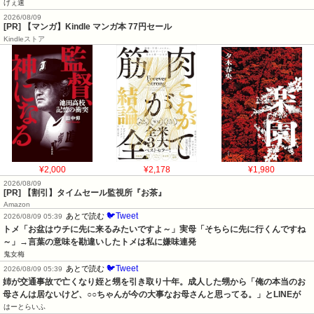
げぇ速
2026/08/09
[PR] 【マンガ】Kindle マンガ本 77円セール
Kindleストア
¥2,000
¥2,178
¥1,980
2026/08/09
[PR] 【割引】タイムセール監視所『お茶』
Amazon
🐦Tweet
あとで読む
2026/08/09 05:39
トメ「お盆はウチに先に来るみたいですよ～」実母「そちらに先に行くんですね
～」→言葉の意味を勘違いしたトメは私に嫌味連発
鬼女梅
🐦Tweet
あとで読む
2026/08/09 05:39
姉が交通事故で亡くなり姪と甥を引き取り十年。成人した甥から「俺の本当のお
母さんは居ないけど、○○ちゃんが今の大事なお母さんと思ってる。」とLINEが
はーとらいふ