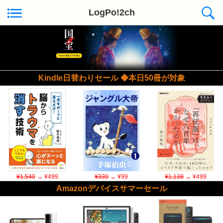
LogPo!2ch
Kindle日替わりセール ◆本日50冊が対象
¥1,540
→ ¥499
¥330
→ ¥99
¥1,138
→ ¥499
Amazonデバイスサマーセール