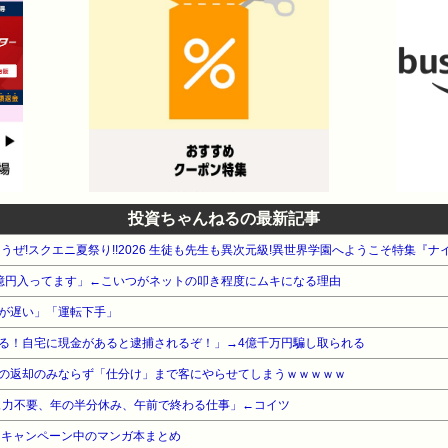
投資ちゃんねるの最新記事
もうぜ!スクエニ夏祭り!!2026 生徒も先生も異次元級!異世界学園へようこそ特集『
億円入ってます」←こいつがネットの叩き程度にムキになる理由
が遅い」「運転下手」
る！自宅に現金があると逮捕されるぞ！」→4億千万円騙し取られる
の返却のみならず「仕分け」まで客にやらせてしまうｗｗｗｗｗ
ミュ力不要、年の半分休み、午前で終わる仕事」←コイツ
・キャンペーン中のマンガ本まとめ