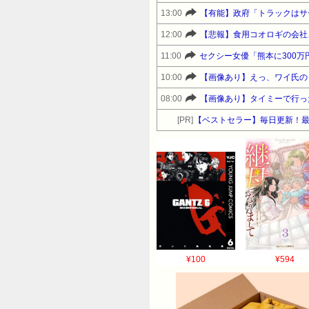
13:00
【有能】政府「トラックはサ
12:00
【悲報】食用コオロギの会社
11:00
セクシー女優「熊本に300万
10:00
【画像あり】えっ、ワイ氏の
08:00
【画像あり】タイミーで行っ
[PR]
【ベストセラー】毎日更新！
¥100
¥594