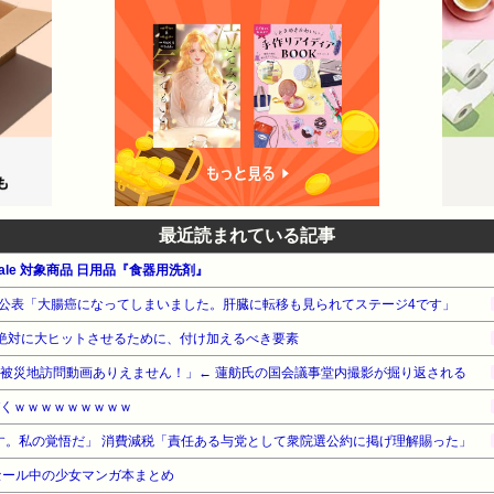
最近読まれている記事
le 対象商品 日用品『食器用洗剤』
公表「大腸癌になってしまいました。肝臓に転移も見られてステージ4です」
を絶対に大ヒットさせるために、付け加えるべき要素
き被災地訪問動画ありえません！」← 蓮舫氏の国会議事堂内撮影が掘り返される
づくｗｗｗｗｗｗｗｗｗ
す。私の覚悟だ」 消費減税「責任ある与党として衆院選公約に掲げ理解賜った」
セール中の少女マンガ本まとめ