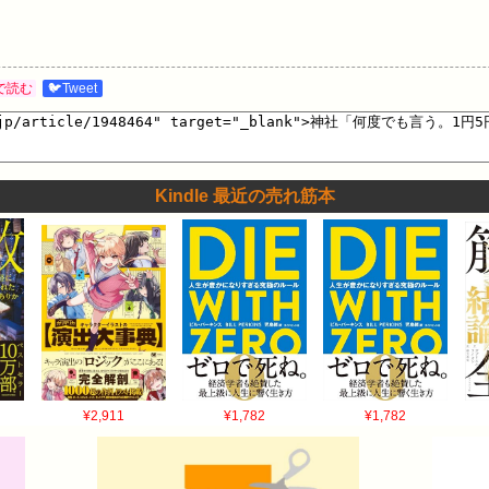
で読む
🐦Tweet
Kindle 最近の売れ筋本
¥2,911
¥1,782
¥1,782