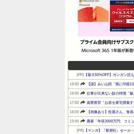
[PR]
【最大50%OFF】ガンガン読
19:00
【謎】みい山田「既に印税1
18:00
仕事が出来ない奴の特徴「飯
17:00
偽警察官「お前を家宅捜索す
16:00
【画像あり】松屋さん、食器
15:00
農家「年収3000万円、コ
[PR]
【マンガ】『新潮社』セール