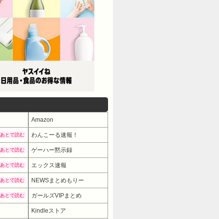
Amazon
わんこーる速報！
あとで読む
ゲーハー黙示録
あとで読む
エックス速報
あとで読む
NEWSまとめもりー
あとで読む
ガールズVIPまとめ
あとで読む
Kindleストア