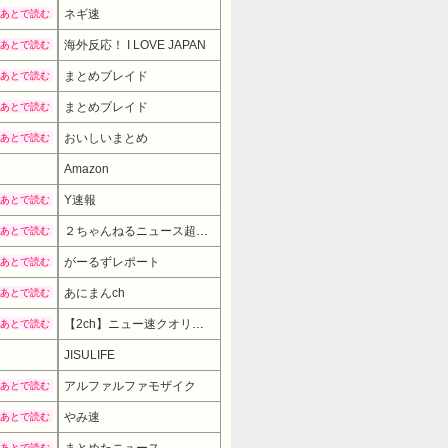
ネギ速
あとで読む
海外反応！ I LOVE JAPAN
あとで読む
まとめブレイド
あとで読む
まとめブレイド
あとで読む
おいしいまとめ
あとで読む
Amazon
Y速報
あとで読む
２ちゃんねるニュース超速まとめ＋
あとで読む
がーるずレポート
あとで読む
あにまんch
あとで読む
【2ch】ニュー速クオリティ
あとで読む
JISULIFE
アルファルファモザイク
あとで読む
やみ速
あとで読む
あとで読む