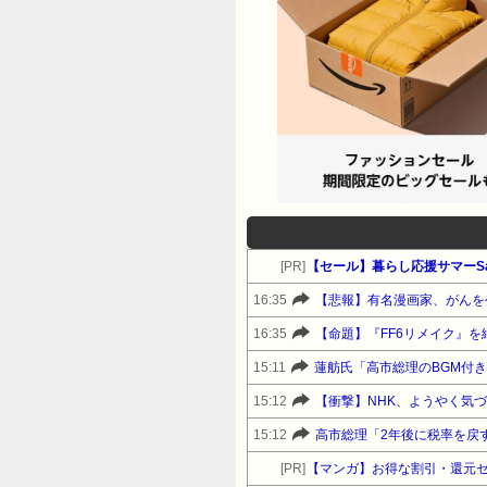
[PR]
【セール】暮らし応援サマーSa
16:35
【悲報】有名漫画家、がんを
16:35
【命題】『FF6リメイク』
15:11
蓮舫氏「高市総理のBGM付
15:12
【衝撃】NHK、ようやく気
15:12
高市総理「2年後に税率を戻
[PR]
【マンガ】お得な割引・還元