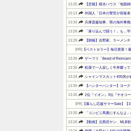
13:20
【悲報】積水ハウス「地面師
15:13
外国人「日本の警官が容疑者
13:30
兵庫斎藤知事、県の海外事務
13:28
「座り込んで闘う！」も…平
13:29
【朗報】吉野家、ラーメンチ
[PR]
【ベストセラー】毎日更新！
13:30
ゲーフリ「Beast of Re
13:30
松屋で一人寂しく牛丼啜って
13:29
シャインマスカット400房
13:30
【ハンターハンター】ヨーク
13:30
2位『イオン』3位『ヤオコ
[PR]
13:30
「コンビニ馬鹿にすんなよ」
13:28
【動画】元西武ヤン、MLB