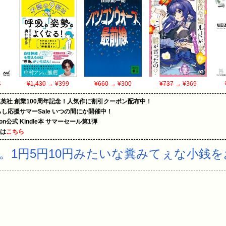
4
¥1,430
→ ¥399
¥660
→ ¥300
¥737
→ ¥369
集英社 創業100周年記念！人気作に割引クーポン配布中！
暮らし応援サマーSale いつの間にか開催中！
zon公式 Kindle本 サマーセール第1弾
めは
こちら
。1円5円10円みたいな糞みてぇな小銭