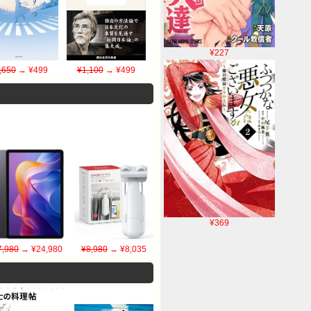
¥227
,650
→ ¥499
¥1,100
→ ¥499
¥369
7,980
→ ¥24,980
¥8,980
→ ¥8,035