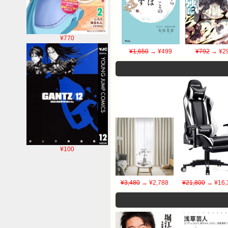
¥770
¥1,650
→ ¥499
¥792
→ ¥2
¥100
¥3,480
→ ¥2,788
¥21,800
→ ¥16,