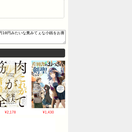
¥2,178
¥1,430