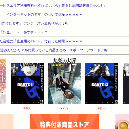
ービスエリア利用有料化すればサボらず走るし流問題解決じゃね？」
、「インターネットのデマ」のせいで倒産ｗｗｗｗｗ
円寄付します」 アンチ「汚い金ありがとう♥」
「貯金」・・・多すぎ・・・？
た会社に「直雇用のバイト」で行った結果ｗｗｗｗｗ
最近みんながリアルに買っている商品まとめ スポーツ・アウトドア編
¥100
¥759
¥100