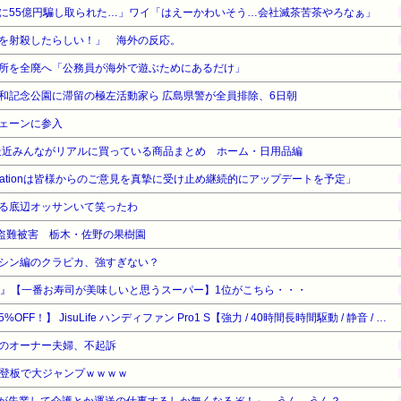
に55億円騙し取られた…」ワイ「はえーかわいそう…会社滅茶苦茶やろなぁ」
を射殺したらしい！」 海外の反応。
所を全廃へ「公務員が海外で遊ぶためにあるだけ」
和記念公園に滞留の極左活動家ら 広島県警が全員排除、6日朝
ェーンに参入
最近みんながリアルに買っている商品まとめ ホーム・日用品編
incarnationは皆様からのご意見を真摯に受け止め継続的にアップデートを予定」
る底辺オッサンいて笑ったわ
が盗難被害 栃木・佐野の果樹園
シン編のクラピカ、強すぎない？
ー』【一番お寿司が美味しいと思うスーパー】1位がこちら・・・
【暮らし応援サマーSale】【15%OFF！】 JisuLife ハンディファン Pro1 S【強力 / 40時間長時間駆動 / 静音 / 大風量100段階ローラー調整 / 小型/携帯扇風機/手持ち扇風機/USB-C充電/卓上扇風機/ポータブル/ジスライフ】ダークグレー
のオーナー夫婦、不起訴
初登板で大ジャンプｗｗｗｗ