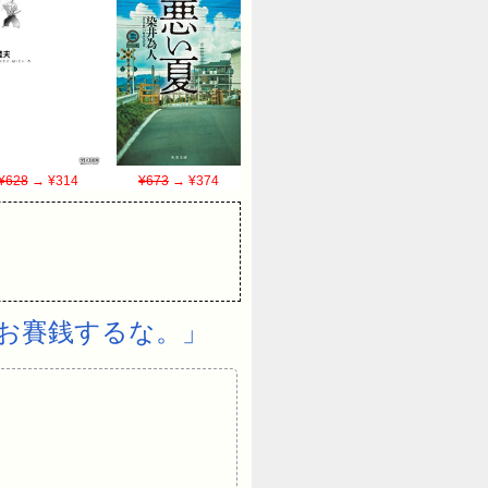
¥628
→ ¥314
¥673
→ ¥374
をお賽銭するな。」