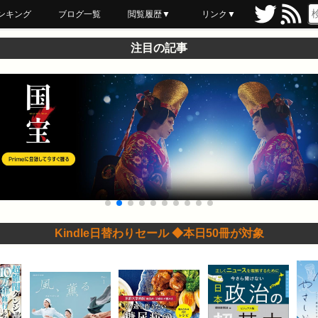
ンキング
ブログ一覧
閲覧履歴▼
リンク▼
ブックマーク
最近読んだ
あとで読む
ネットスーパー
飲食店舗用品
セール情報
注目の記事
Kindle日替わりセール ◆本日50冊が対象