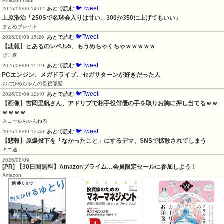
Amazon Haul
🐦Tweet
あとで読む
2026/08/09 14:02
上原浩治「250Sで名球会入りは甘い。300か350に上げてもいい」
まとめブレイド
🐦Tweet
あとで読む
2026/08/09 15:20
【悲報】とあるのレベル5、もうめちゃくちゃｗｗｗｗｗ
ぴこ速
🐦Tweet
あとで読む
2026/08/09 15:19
PCエンジン、メガドライブ、セガサターンが好きだった人
おにひめちゃんの監視部屋
🐦Tweet
あとで読む
2026/08/09 12:40
【画像】吉岡里帆さん、アドリブで相手役俳優の手を取りお胸に押し当てるｗｗ
ｗｗｗｗ
スコールちゃんねる
🐦Tweet
あとで読む
2026/08/09 12:40
【悲報】原爆投下を「なかったこと」にするデマ、SNSで拡散されてしまう
キニ速
2026/08/09
[PR] 【30日間無料】Amazonプライム…会員限定セールに参加しよう！
Amazon