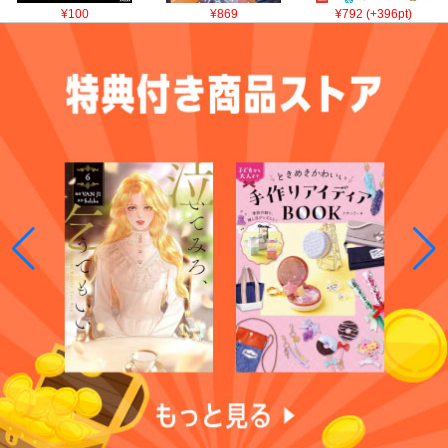
¥100
¥869
¥792 (+396pt)