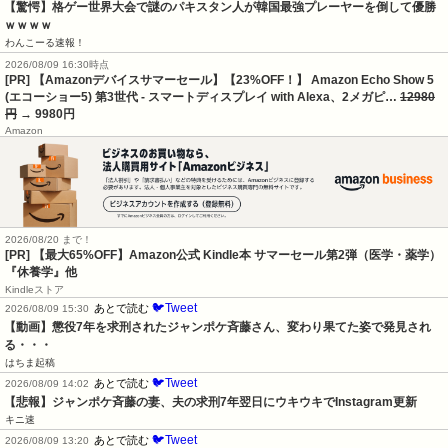
【驚愕】格ゲー世界大会で謎のパキスタン人が韓国最強プレーヤーを倒して優勝
ｗｗｗｗ
わんこーる速報！
2026/08/09 16:30時点
[PR] 【Amazonデバイスサマーセール】【23%OFF！】 Amazon Echo Show 5
(エコーショー5) 第3世代 - スマートディスプレイ with Alexa、2メガピ…
12980
円
→ 9980円
Amazon
2026/08/20 まで！
[PR]
【最大65%OFF】Amazon公式 Kindle本 サマーセール第2弾（医学・薬学）
『休養学』他
Kindleストア
🐦Tweet
あとで読む
2026/08/09 15:30
【動画】懲役7年を求刑されたジャンポケ斉藤さん、変わり果てた姿で発見され
る・・・
はちま起稿
🐦Tweet
あとで読む
2026/08/09 14:02
【悲報】ジャンポケ斉藤の妻、夫の求刑7年翌日にウキウキでInstagram更新
キニ速
🐦Tweet
あとで読む
2026/08/09 13:20