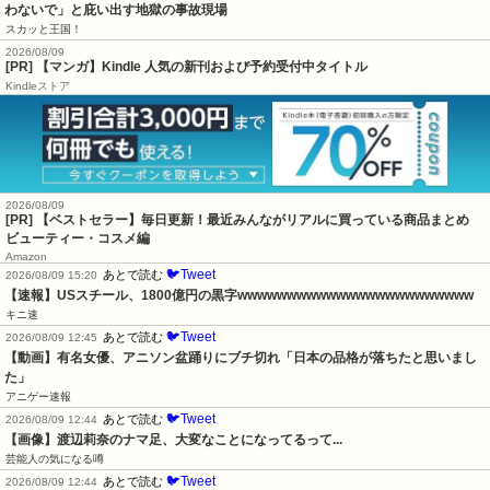
わないで」と庇い出す地獄の事故現場
スカッと王国！
2026/08/09
[PR] 【マンガ】Kindle 人気の新刊および予約受付中タイトル
Kindleストア
2026/08/09
[PR] 【ベストセラー】毎日更新！最近みんながリアルに買っている商品まとめ
ビューティー・コスメ編
Amazon
🐦Tweet
あとで読む
2026/08/09 15:20
【速報】USスチール、1800億円の黒字wwwwwwwwwwwwwwwwwwwwwwww
キニ速
🐦Tweet
あとで読む
2026/08/09 12:45
【動画】有名女優、アニソン盆踊りにブチ切れ「日本の品格が落ちたと思いまし
た」
アニゲー速報
🐦Tweet
あとで読む
2026/08/09 12:44
【画像】渡辺莉奈のナマ足、大変なことになってるって...
芸能人の気になる噂
🐦Tweet
あとで読む
2026/08/09 12:44