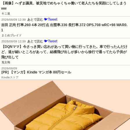
【画像】へずま議員、被災地でめちゃくちゃ働いて老人たちを笑顔にしてしまう
ww
キニ速
🐦Tweet
あとで読む
2026/08/09 12:39
吉田 正尚 打率.260 4本 20打点 出塁率.336 長打率.372 OPS.708 wRC+98 WAR0.
1
まとめブレイド
🐦Tweet
あとで読む
2026/08/09 12:39
【DQNママ】今さっき買い忘れがあって買い物に行ってきた。車で行ったんだけ
ど、道が細いところがあって、結構飛び出しが多いから徐行で通ってたら子供が
飛び出して
鬼女梅
2026/08/09
[PR] 【マンガ】Kindle マンガ本 88円セール
Kindleストア