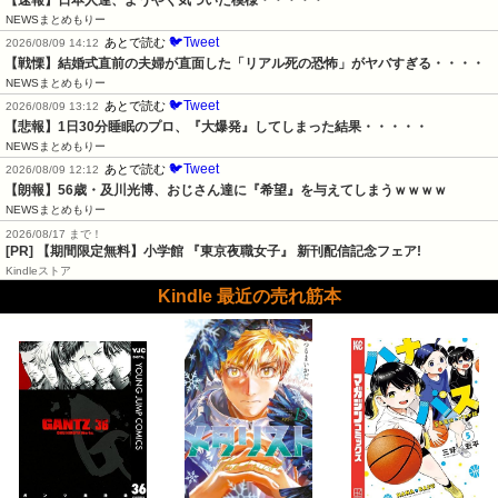
【速報】日本人達、ようやく気づいた模様・・・・・
NEWSまとめもりー
🐦Tweet
あとで読む
2026/08/09 14:12
【戦慄】結婚式直前の夫婦が直面した「リアル死の恐怖」がヤバすぎる・・・・
NEWSまとめもりー
🐦Tweet
あとで読む
2026/08/09 13:12
【悲報】1日30分睡眠のプロ、『大爆発』してしまった結果・・・・・
NEWSまとめもりー
🐦Tweet
あとで読む
2026/08/09 12:12
【朗報】56歳・及川光博、おじさん達に『希望』を与えてしまうｗｗｗｗ
NEWSまとめもりー
2026/08/17 まで！
[PR] 【期間限定無料】小学館 『東京夜職女子』 新刊配信記念フェア!
Kindleストア
Kindle 最近の売れ筋本