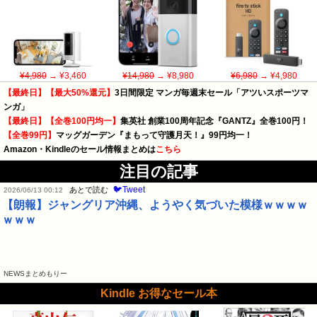
¥4,980
→ ¥3,460
¥14,980
→ ¥8,980
¥6,980
→ ¥4,980
【最終日】【最大50%還元】
3日間限定 マンガ毎週末セール「アツいスポーツマ
ンガ」
【最終日】【全巻100円均一】
集英社 創業100周年記念『GANTZ』全巻100円！
【全巻99円】
マッグガーデン『まもって守護月天！』99円均一！
Amazon・Kindleのセール情報まとめは
こちら
注目の記事
🐦Tweet
あとで読む
2026/06/13 00:12
【朗報】ジャングリア沖縄、ようやく気づいた模様ｗｗｗｗ
ｗｗｗ
NEWSまとめもりー
Kindle お得なセール本