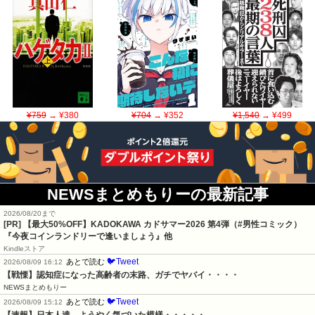
¥759
→ ¥380
¥704
→ ¥352
¥1,540
→ ¥499
NEWSまとめもりーの最新記事
2026/08/20まで
[PR]
【最大50%OFF】KADOKAWA カドサマー2026 第4弾（#男性コミック）
『今夜コインランドリーで逢いましょう』他
Kindleストア
🐦Tweet
あとで読む
2026/08/09 16:12
【戦慄】認知症になった高齢者の末路、ガチでヤバイ・・・・
NEWSまとめもりー
🐦Tweet
あとで読む
2026/08/09 15:12