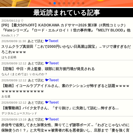
最近読まれている記事
2026/08/13まで
[PR]
【最大50%OFF】KADOKAWA カドサマー2026 第3弾（#男性コミック）
『Fateシリーズ』『ロード・エルメロイＩＩ世の事件簿』『MELTY BLOOD』他
Kindleストア
🐦Tweet
あとで読む
2026/08/09 11:30
スリムクラブ真栄田「これで2000円いかない日高屋は国宝」→マジで凄すぎるだ
ろこれｗｗｗｗ
はちま起稿
🐦Tweet
あとで読む
2026/08/09 12:12
【悲報】 中日・井上監督、頭部に前方後円墳が発見される
なんJ（まとめては）いかんのか？
🐦Tweet
あとで読む
2026/08/09 12:12
【動画】イコールラブアイドルさん、素のテンションが怖すぎると話題ｗｗｗｗ
ｗｗｗｗｗｗｗｗｗｗｗｗ
おる速
🐦Tweet
あとで読む
2026/08/09 12:12
【衝撃動画】バイク女子さん、「すり抜け」に失敗して詰む…怖すぎる…
デジタルニューススレッド
🐦Tweet
あとで読む
2026/08/09 13:19
赤信号で追突してきた加害女性、降りてこず謝罪ポーズ→「わざとじゃないのに
保険使うの！？」と大号泣ｗｗ被害者の私を悪者扱いし、旦那まで「妻を強く言