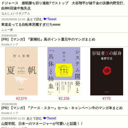
ドジャース　接戦勝ち切り連敗7でストップ　大谷翔平が値千金の決勝内野安打、
由伸6回途中無失点
なんじぇいスタジアム
🐦Tweet
あとで読む
2026/08/09 12:42
車道走ってる自転車邪魔すぎだろwww
ふぇー速
2026/08/09
[PR] 【マンガ】『新潮社』高ポイント還元中のマンガまとめ
Kindleストア
¥2,574
¥2,156
¥770
2026/08/09
[PR] 【マンガ】『アース・スター』セール・キャンペーン中のマンガ本まとめ
Kindleストア
🐦Tweet
あとで読む
2026/08/09 11:30
山梨学院、日本一のマネージャーが可愛いと話題！！