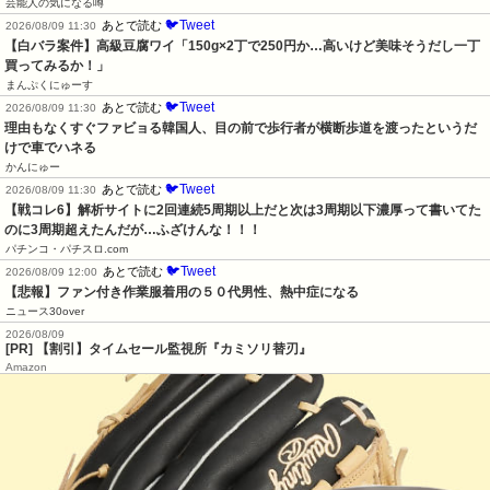
芸能人の気になる噂
🐦Tweet
あとで読む
2026/08/09 11:30
【白バラ案件】高級豆腐ワイ「150g×2丁で250円か…高いけど美味そうだし一丁
買ってみるか！」
まんぷくにゅーす
🐦Tweet
あとで読む
2026/08/09 11:30
理由もなくすぐファビョる韓国人、目の前で歩行者が横断歩道を渡ったというだ
けで車でハネる
かんにゅー
🐦Tweet
あとで読む
2026/08/09 11:30
【戦コレ6】解析サイトに2回連続5周期以上だと次は3周期以下濃厚って書いてた
のに3周期超えたんだが…ふざけんな！！！
パチンコ・パチスロ.com
🐦Tweet
あとで読む
2026/08/09 12:00
【悲報】ファン付き作業服着用の５０代男性、熱中症になる
ニュース30over
2026/08/09
[PR] 【割引】タイムセール監視所『カミソリ替刃』
Amazon