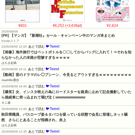
¥601
¥6,252 (+3,636pt)
¥2,624
2026/08/09
[PR] 【マンガ】『新潮社』セール・キャンペーン中のマンガ本まとめ
Kindleストア
🐦Tweet
あとで読む
2026/08/09 12:00
【画像】海外旅行ではペットボトルを〇〇してからバッグに入れて！⇒それを知
らなかった人の末路が悲惨すぎるｗｗｗｗ
はちま起稿
🐦Tweet
あとで読む
2026/08/09 16:11
【動画】昔のドラマのレ◯プシーン、今見るとアウトすぎるｗｗｗｗｗｗｗｗｗ
mashlife通信
🐦Tweet
あとで読む
2026/08/09 16:40
【爆笑】女、インスタ映えの為にロードスターを路肩に止めて記念撮影していた
ら後続車に突っ込まれて咽び泣くwwwwwwwwwww
キニ速
🐦Tweet
あとで読む
2026/08/09 12:40
秋田県職員、バスローブ姿＆タバコを吸っている状態で会見に登場しネット騒
然　さらにとあることが指摘され、炎上
はちま起稿
🐦Tweet
あとで読む
2026/08/09 12:35