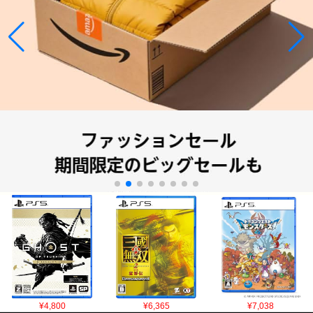
¥4,800
¥6,365
¥7,038