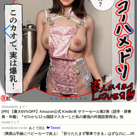
2026/08/20 まで！
[PR]
【最大65%OFF】Amazon公式 Kindle本 サマーセール第2弾（語学・辞事
典・年鑑）『ゼロから12ヵ国語マスターした私の最強の外国語習得法』他
Kindleストア
🐦Tweet
あとで読む
2026/08/10 23:00
〈満員山手線にベビーカーで炎上〉「折りたたまず乗車できる」はずなのに…JR