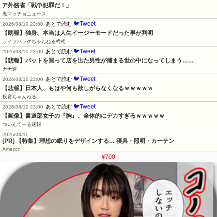
ア外務省「戦争犯罪だ！」
黒マッチョニュース
🐦Tweet
あとで読む
2026/08/10 23:00
【朗報】独身、本当は人生イージーモードだった事が判明
ライフハックちゃんねる弐式
🐦Tweet
あとで読む
2026/08/10 23:00
【悲報】バットを買って店を出た男性が捕まる世の中になってしまう……
カナ速
🐦Tweet
あとで読む
2026/08/10 23:00
【悲報】日本人、もはや何も欲しがらなくなるｗｗｗｗｗ
投資ちゃんねる
🐦Tweet
あとで読む
2026/08/10 23:00
【画像】書道部女子の『胸』、全体的にデカすぎるｗｗｗｗｗ
ついんてーる速報
2026/08/11
[PR] 【特集】理想の眠りをデザインする… 寝具・照明・カーテン
Amazon
¥700