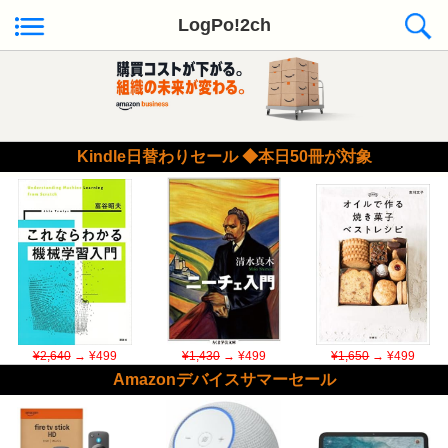
LogPo!2ch
Kindle日替わりセール ◆本日50冊が対象
¥2,640
→ ¥499
¥1,430
→ ¥499
¥1,650
→ ¥499
Amazonデバイスサマーセール