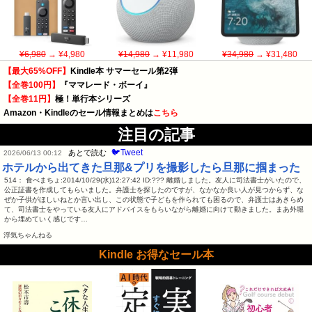
¥6,980
→ ¥4,980
¥14,980
→ ¥11,980
¥34,980
→ ¥31,480
【最大65%OFF】
Kindle本 サマーセール第2弾
【全巻100円】
『ママレード・ボーイ』
【全巻11円】
極！単行本シリーズ
Amazon・Kindleのセール情報まとめは
こちら
注目の記事
🐦Tweet
あとで読む
2026/06/13 00:12
ホテルから出てきた旦那&プリを撮影したら旦那に掴まった
514： 食べまちょ:2014/10/29(水)12:27:42 ID:??? 離婚しました。友人に司法書士がいたので、
公正証書を作成してもらいました。弁護士を探したのですが、なかなか良い人が見つからず、な
ぜか子供がほしいねとか言い出し、この状態で子どもを作られても困るので、弁護士はあきらめ
て、司法書士をやっている友人にアドバイスをもらいながら離婚に向けて動きました。まあ外堀
から埋めていく感じです…
浮気ちゃんねる
Kindle お得なセール本