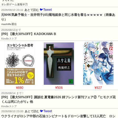
オレ的ゲーム速報＠刃
🐦Tweet
あとで読む
2026/08/10 23:11
元NHK気象予報士・吉井明子(45)菊地姫奈と同じ水着を着るｗｗｗｗｗ（画像あ
り）
mashlife通信
2026/08/13まで
[PR] 【最大30%OFF】KADOKAWA B
Kindleストア
¥880
¥506
¥927
2026/08/14 まで！
[PR] 【最大50%OFF】講談社 夏電書2026 姉フレンド新刊フェア②『ヒモクズ花
くんは死にたがり』他
Kindleストア
🐦Tweet
あとで読む
2026/08/10 23:00
ウクライナがロシア中部の石油コンビナートをドローン攻撃して13人死亡　ロシ