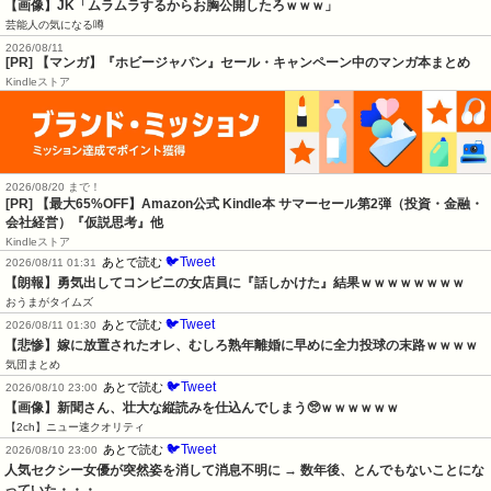
【画像】JK「ムラムラするからお胸公開したろｗｗｗ」
芸能人の気になる噂
2026/08/11
[PR] 【マンガ】『ホビージャパン』セール・キャンペーン中のマンガ本まとめ
Kindleストア
2026/08/20 まで！
[PR]
【最大65%OFF】Amazon公式 Kindle本 サマーセール第2弾（投資・金融・
会社経営）『仮説思考』他
Kindleストア
🐦Tweet
あとで読む
2026/08/11 01:31
【朗報】勇気出してコンビニの女店員に『話しかけた』結果ｗｗｗｗｗｗｗｗ
おうまがタイムズ
🐦Tweet
あとで読む
2026/08/11 01:30
【悲惨】嫁に放置されたオレ、むしろ熟年離婚に早めに全力投球の末路ｗｗｗｗ
気団まとめ
🐦Tweet
あとで読む
2026/08/10 23:00
【画像】新聞さん、壮大な縦読みを仕込んでしまう🥺ｗｗｗｗｗｗ
【2ch】ニュー速クオリティ
🐦Tweet
あとで読む
2026/08/10 23:00
人気セクシー女優が突然姿を消して消息不明に → 数年後、とんでもないことにな
っていた・・・