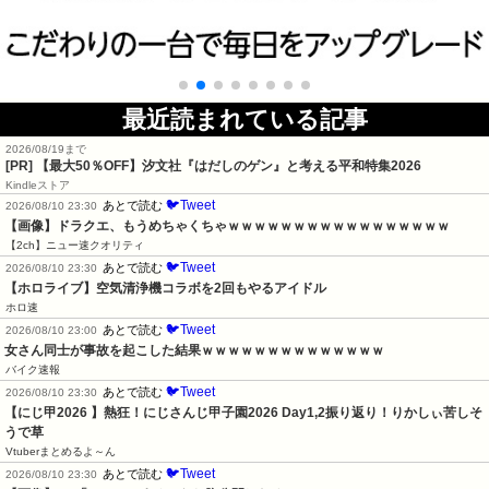
最近読まれている記事
2026/08/19まで
[PR]
【最大50％OFF】汐文社『はだしのゲン』と考える平和特集2026
Kindleストア
🐦Tweet
あとで読む
2026/08/10 23:30
【画像】ドラクエ、もうめちゃくちゃｗｗｗｗｗｗｗｗｗｗｗｗｗｗｗｗｗ
【2ch】ニュー速クオリティ
🐦Tweet
あとで読む
2026/08/10 23:30
【ホロライブ】空気清浄機コラボを2回もやるアイドル
ホロ速
🐦Tweet
あとで読む
2026/08/10 23:00
女さん同士が事故を起こした結果ｗｗｗｗｗｗｗｗｗｗｗｗｗｗ
バイク速報
🐦Tweet
あとで読む
2026/08/10 23:30
【にじ甲2026 】熱狂！にじさんじ甲子園2026 Day1,2振り返り！りかしぃ苦しそ
うで草
Vtuberまとめるよ～ん
🐦Tweet
あとで読む
2026/08/10 23:30