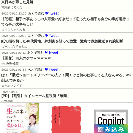
東日本が示した見解
常識的に考えた
🐦Tweet
あとで読む
2026/08/10 23:00
【朗報】相手の事あっこの人可愛い好きだって思ったら相手も自分の事好意持っ
てる事が大半らしい
カオスちゃんねる
🐦Tweet
あとで読む
2026/08/10 22:32
紙で指を切った40代男性。絆創膏を貼って放置→激痛で救急搬送され腕切断
ガールズVIPまとめ
🐦Tweet
あとで読む
2026/08/11 00:11
【画像】白人のケツｗｗｗｗｗ
mashlife通信
🐦Tweet
あとで読む
2026/08/11 01:34
ぼく「最近ショートスリーパーの人よく聞くけど何の仕事してる人なんやろ、wik
i読んでみるか」
まとめブレイド
2026/08/11
[PR] 【割引】タイムセール監視所『麺類』
Amazon