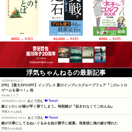
¥653
→ ¥363
¥1,650
→ ¥495
¥990
→ ¥495
浮気ちゃんねるの最新記事
2026/08/20まで
[PR]
【最大30%OFF】インプレス 夏のインプレスグループフェア『このレトロ
ゲームを遊べ！』他
Kindleストア
🐦Tweet
あとで読む
2026/08/11 00:12
嫁とシたいが嫁が早く寝てしまう。毎朝嫁が『起きれなくてごめんね』
浮気ちゃんねる
🐦Tweet
あとで読む
2026/08/10 23:12
嫁が大事にしてるぬいぐるみを妹が勝手に破棄。発覚後に俺の嫁が壊れた
浮気ちゃんねる