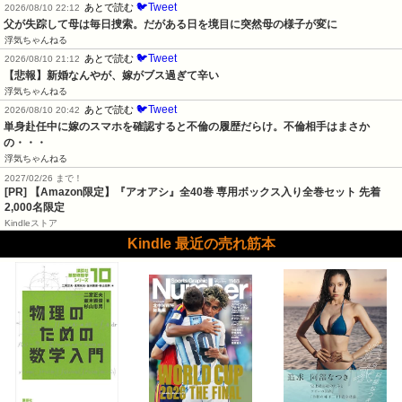
🐦Tweet
あとで読む
2026/08/10 22:12
父が失踪して母は毎日捜索。だがある日を境目に突然母の様子が変に
浮気ちゃんねる
🐦Tweet
あとで読む
2026/08/10 21:12
【悲報】新婚なんやが、嫁がブス過ぎて辛い
浮気ちゃんねる
🐦Tweet
あとで読む
2026/08/10 20:42
単身赴任中に嫁のスマホを確認すると不倫の履歴だらけ。不倫相手はまさか
の・・・
浮気ちゃんねる
2027/02/26 まで！
[PR]
【Amazon限定】『アオアシ』全40巻 専用ボックス入り全巻セット 先着
2,000名限定
Kindleストア
Kindle 最近の売れ筋本