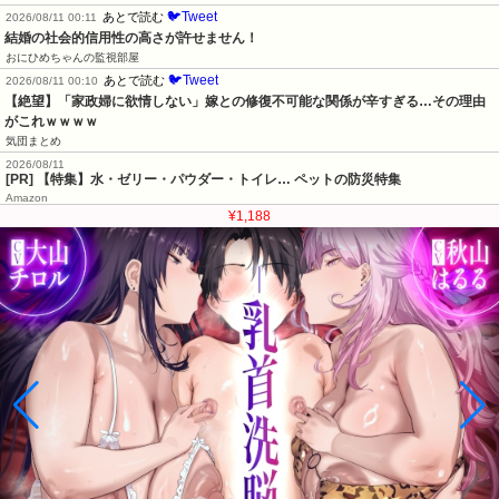
🐦Tweet
あとで読む
2026/08/11 00:11
結婚の社会的信用性の高さが許せません！
おにひめちゃんの監視部屋
🐦Tweet
あとで読む
2026/08/11 00:10
【絶望】「家政婦に欲情しない」嫁との修復不可能な関係が辛すぎる…その理由
がこれｗｗｗｗ
気団まとめ
2026/08/11
[PR] 【特集】水・ゼリー・パウダー・トイレ… ペットの防災特集
Amazon
¥1,188