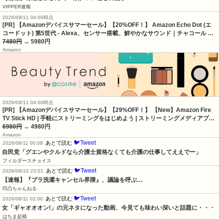
VIPPER速報
2026/08/11 04:00時点
[PR] 【Amazonデバイスサマーセール】【20%OFF！】 Amazon Echo Dot (エ
コードット) 第5世代 - Alexa、センサー搭載、鮮やかなサウンド｜チャコール …
7480円
→ 5980円
Amazon
2026/08/11 04:00時点
[PR] 【Amazonデバイスサマーセール】【29%OFF！】 【New】Amazon Fire
TV Stick HD | 手軽にストリーミングをはじめよう | ストリーミングメディアプ…
6980円
→ 4980円
Amazon
🐦Tweet
あとで読む
2026/08/11 00:08
自民党「グエンやクルドなら介護士資格なくても介護の仕事してええでー」
フィルダースチョイス
🐦Tweet
あとで読む
2026/08/10 23:01
【速報】『ブラ洗濯キャンセル界隈』、議論を呼ぶ…
凹凸ちゃんねる
🐦Tweet
あとで読む
2026/08/11 02:00
女「ギャオオオン!」の元ネタになった動画、今見ても味わい深いと話題に・・・
はちま起稿