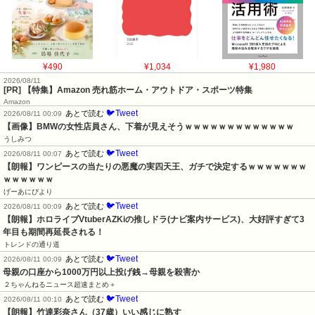
¥490
¥1,034
¥1,980
2026/08/11
[PR] 【特集】Amazon 売れ筋ホーム・アウトドア・スポーツ特集
Amazon
🐦Tweet
あとで読む
2026/08/11 00:09
【画像】BMWの女性店員さん、下着が見えそうｗｗｗｗｗｗｗｗｗｗｗｗｗ
うしみつ
🐦Tweet
あとで読む
2026/08/11 00:07
【朗報】ワンピースの当たりの悪魔の実四天王、ガチで決定するｗｗｗｗｗｗｗ
ｗｗｗｗｗｗ
げーあにびより
🐦Tweet
あとで読む
2026/08/11 00:09
【朗報】ホロライブVtuberAZKiの推しドラ(ナビ案内サービス)、大好評すぎて3
年目も期間再延長される！
トレンドの通り道
🐦Tweet
あとで読む
2026/08/11 00:09
母親の口座から1000万円以上投げ銭→母親を殺害か
２ちゃんねるニュース超速まとめ＋
🐦Tweet
あとで読む
2026/08/11 00:10
【朗報】竹達彩奈さん（37歳）いい感じに熟す