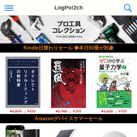
LogPo!2ch
Kindle日替わりセール ◆本日50冊が対象
¥1,870
→ ¥499
¥1,760
→ ¥399
¥1,320
→ ¥499
Amazonデバイスサマーセール