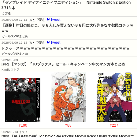
「ゼノブレイド ディフィニティブエディション」　Nintendo Switch 2 Edition　
3,713 本
えび通
🐦Tweet
あとで読む
2026/08/09 17:14
【画像】昨日の銀だこ、８８人しか買えない８８円に大行列をなす都民コチラｗ
ｗｗ
ガールズVIPまとめ
🐦Tweet
あとで読む
2026/08/09 17:14
ドジャースｗｗｗｗｗｗｗｗｗｗｗｗｗｗｗｗｗｗｗｗｗｗｗｗｗｗｗｗｗｗ
ガールズVIPまとめ
2026/08/09
[PR] 【マンガ】『TOブックス』セール・キャンペーン中のマンガ本まとめ
Kindleストア
¥100
¥88
¥227
2026/08/13 まで！
[PR]
【最大94%OFF】KADOKAWA&TYPE-MOON FGO11周年! TYPE-MOONフ