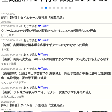
2026/08/09
[PR] 【割引】タイムセール監視所『洗濯用品』
Amazon
🐦Tweet
あとで読む
2026/08/09 16:44
クリームコロッケ(安い美味い栄養たっぷり)←こいつが流行らない理由
はーとログ
🐦Tweet
あとで読む
2026/08/09 16:44
【悲報】吉岡里帆が橋本環奈広瀬すずクラスになれなかった理由
ネギ速
🐦Tweet
あとで読む
2026/08/09 16:45
【画像】長良花火大会、AIレベルの綺麗すぎるプロポーズ花火が打ち上がる㊗🎇
ラビット速報
🐦Tweet
あとで読む
2026/08/09 16:43
【高校野球】1回戦 岡山学芸館 7-3  鳥取城北　岡山学芸館が中盤に逆転し2回戦進
出　鳥取県勢、夏の甲子園11連敗
なんじぇいスタジアム
🐦Tweet
あとで読む
2026/08/09 20:58
【画像】 テレ東の深夜がスゴイ、セクシー女優のナマ乳をモロ流し
芸能人の気になる噂
2026/08/09
[PR] 【割引】タイムセール監視所『洗濯用品』
Amazon