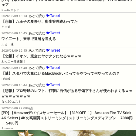
ェア
Kindleストア
🐦Tweet
あとで読む
2026/08/09 18:13
【悲報】八王子の夏祭り、衛生管理終わってた
キニ速
🐦Tweet
あとで読む
2026/08/09 16:45
ワイ二ート、来年で還暦を迎える
ふぇー速
🐦Tweet
あとで読む
2026/08/09 16:45
【悲報】イオン、完全にヤケクソになるｗｗｗｗ
わんこーる速報！
🐦Tweet
あとで読む
2026/08/09 16:40
【謎】スタバで大量にいるMacBookいじってるやつって何やってんの？
IT速報
🐦Tweet
あとで読む
2026/08/09 16:44
【悲報】プロ野球のレフト、打撃に自信がある守備下手さんが使われまくるｗｗ
ｗｗｗｗｗｗｗｗ
なんJクエスト
2026/08/09 22:00時点
[PR] 【Amazonデバイスサマーセール】【31%OFF！】 Amazon Fire TV Stick
4K Select | 4Kの高画質ストリーミング | ストリーミングメディアプレ…
7980円
→ 5480円
Amazon