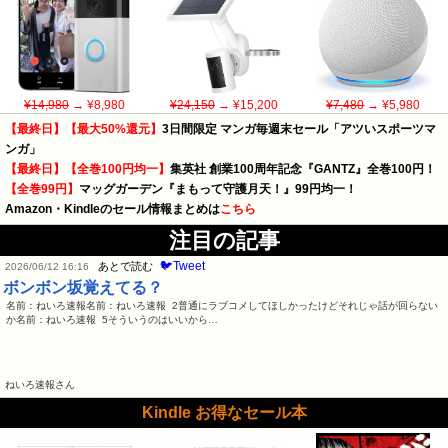
¥14,980
→ ¥8,980
¥24,150
→ ¥15,200
¥7,480
→ ¥5,980
【最終日】【最大50%還元】
3日間限定 マンガ毎週末セール「アツいスポーツマ
ンガ」
【最終日】【全巻100円均一】
集英社 創業100周年記念『GANTZ』全巻100円！
【全巻99円】
マッグガーデン『まもって守護月天！』99円均一！
Amazon・Kindleのセール情報まとめは
こちら
注目の記事
🐦Tweet
あとで読む
2026/06/12 16:16
ボンボン坂覚えてる？
名前：ねいろ速報名前：ねいろ速報 2普通にラブコメしてほしかったけどそれじゃ話が回らない
か名前：ねいろ速報 5そういうのはいいから…
ねいろ速報さん
Kindle お得なセール本