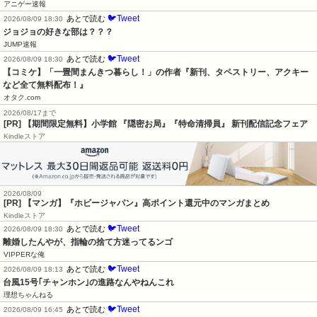
アニゲー速報
🐦Tweet
あとで読む
2026/08/09 18:30
ジョジョの好きな部は？？？
JUMP速報
🐦Tweet
あとで読む
2026/08/09 18:30
【コミケ】「一畳間まんきつ暮らし！」の作者『新刊、タペストリー、アクキー
など全て無料配布！』
オタク.com
2026/08/17まで
[PR] 【期間限定無料】小学館 『隠密お局』『特命清掃員』 新刊配信記念フェア
Kindleストア
2026/08/09
[PR] 【マンガ】『ホビージャパン』高ポイント還元中のマンガまとめ
Kindleストア
🐦Tweet
あとで読む
2026/08/09 18:30
離婚したんやが、指輪の捨て方迷ってるンゴ
VIPPERな俺
🐦Tweet
あとで読む
2026/08/09 18:13
台風15号｢チャンホン｣の進路なんやねんこれ
理想ちゃんねる
🐦Tweet
あとで読む
2026/08/09 16:45