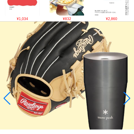
¥1,034
¥832
¥2,860