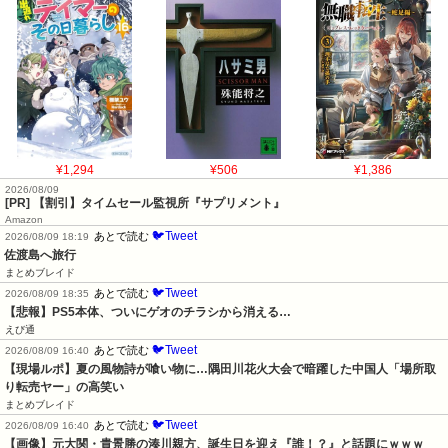
¥1,294
¥506
¥1,386
2026/08/09
[PR] 【割引】タイムセール監視所『サプリメント』
Amazon
🐦Tweet
あとで読む
2026/08/09 18:19
佐渡島へ旅行
まとめブレイド
🐦Tweet
あとで読む
2026/08/09 18:35
【悲報】PS5本体、ついにゲオのチラシから消える…
えび通
🐦Tweet
あとで読む
2026/08/09 16:40
【現場ルポ】夏の風物詩が喰い物に…隅田川花火大会で暗躍した中国人「場所取
り転売ヤー」の高笑い
まとめブレイド
🐦Tweet
あとで読む
2026/08/09 16:40
【画像】元大関・貴景勝の湊川親方、誕生日を迎え『誰！？』と話題にｗｗｗ