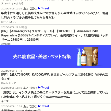
スコールちゃんねる
🐦Tweet
あとで読む
2026/08/09 16:39
年度末に引越しした義姉夫売がご近所さんから早速避けられているみたい。引越
し時のトラブルの様子見てたら当然だわ
はーとらいふ
2026/08/09 22:00時点
[PR] 【Amazonデバイスサマーセール】【18%OFF！】 Amazon Kindle
Paperwhite (16GB) 7インチディスプレイ、色調調節ライト、12週間持続バッテ
リー…
27980円
→ 22980円
Amazon
2026/08/20 まで！
[PR] 【最大70%OFF】KADOKAWA 異世界ガールズフェス2026夏①『針子の乙
女』他
Kindleストア
🐦Tweet
あとで読む
2026/08/09 16:40
【爆笑】女、インスタ映えの為にロードスターを路肩に止めて記念撮影していた
ら後続車に突っ込まれて咽び泣くwwwwwwwwwww
キニ速
🐦Tweet
あとで読む
2026/08/09 16:39
吉野家のステーキ定食1500円