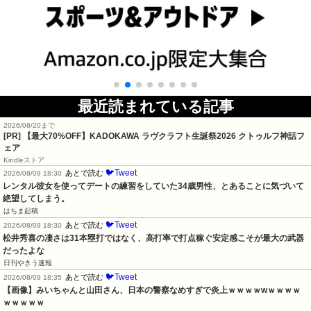
最近読まれている記事
2026/08/20まで
[PR]
【最大70%OFF】KADOKAWA ラヴクラフト生誕祭2026 クトゥルフ神話フ
ェア
Kindleストア
🐦Tweet
あとで読む
2026/08/09 18:30
レンタル彼女を使ってデートの練習をしていた34歳男性、とあることに気づいて
絶望してしまう。
はちま起稿
🐦Tweet
あとで読む
2026/08/09 18:30
松井秀喜の凄さは31本塁打ではなく、高打率で打点稼ぐ安定感こそが最大の武器
だったよな
日刊やきう速報
🐦Tweet
あとで読む
2026/08/09 18:35
【画像】みいちゃんと山田さん、日本の警察なめすぎで炎上ｗｗｗｗwｗｗｗｗ
ｗｗｗｗｗ