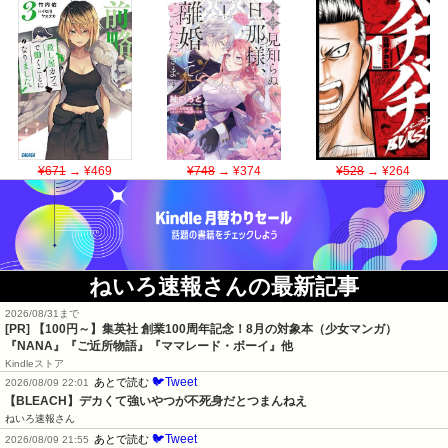
¥671
→ ¥469
¥748
→ ¥374
¥528
→ ¥264
ねいろ速報さんの最新記事
2026/08/31まで
[PR]
【100円～】集英社 創業100周年記念！8月の対象本（少女マンガ）
『NANA』『ご近所物語』『ママレード・ボーイ』他
Kindleストア
🐦Tweet
あとで読む
2026/08/09 22:01
【BLEACH】デカくて強いやつが不死身だとつまんねえ
ねいろ速報さん
🐦Tweet
あとで読む
2026/08/09 21:55