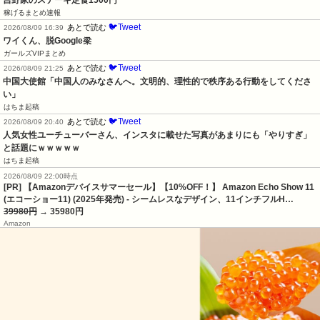
稼げるまとめ速報
🐦Tweet
あとで読む
2026/08/09 16:39
ワイくん、脱Google梁
ガールズVIPまとめ
🐦Tweet
あとで読む
2026/08/09 21:25
中国大使館「中国人のみなさんへ。文明的、理性的で秩序ある行動をしてくださ
い」
はちま起稿
🐦Tweet
あとで読む
2026/08/09 20:40
人気女性ユーチューバーさん、インスタに載せた写真があまりにも「やりすぎ」
と話題にｗｗｗｗｗ
はちま起稿
2026/08/09 22:00時点
[PR] 【Amazonデバイスサマーセール】【10%OFF！】 Amazon Echo Show 11
(エコーショー11) (2025年発売) - シームレスなデザイン、11インチフルH…
39980円
→ 35980円
Amazon