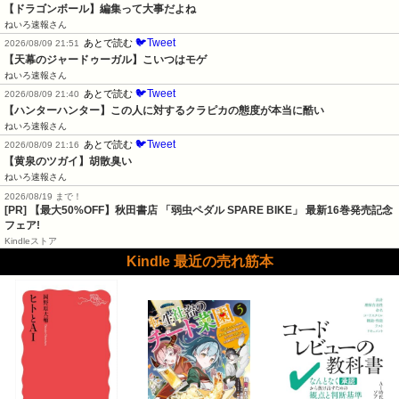
【ドラゴンボール】編集って大事だよね
ねいろ速報さん
🐦Tweet
あとで読む
2026/08/09 21:51
【天幕のジャードゥーガル】こいつはモゲ
ねいろ速報さん
🐦Tweet
あとで読む
2026/08/09 21:40
【ハンターハンター】この人に対するクラピカの態度が本当に酷い
ねいろ速報さん
🐦Tweet
あとで読む
2026/08/09 21:16
【黄泉のツガイ】胡散臭い
ねいろ速報さん
2026/08/19 まで！
[PR] 【最大50%OFF】秋田書店 「弱虫ペダル SPARE BIKE」 最新16巻発売記念
フェア!
Kindleストア
Kindle 最近の売れ筋本