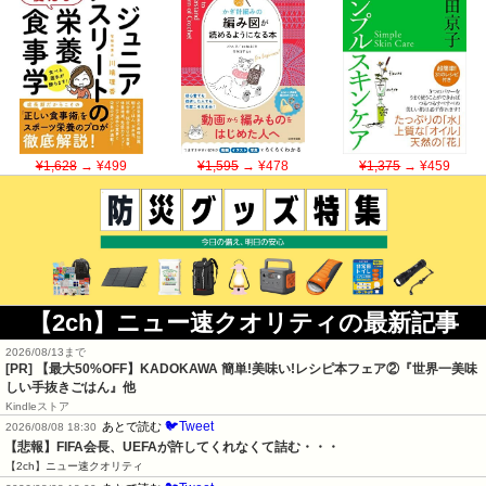
¥1,628
→ ¥499
¥1,595
→ ¥478
¥1,375
→ ¥459
【2ch】ニュー速クオリティの最新記事
2026/08/13まで
[PR] 【最大50%OFF】KADOKAWA 簡単!美味い!レシピ本フェア②『世界一美味
しい手抜きごはん』他
Kindleストア
🐦Tweet
あとで読む
2026/08/08 18:30
【悲報】FIFA会長、UEFAが許してくれなくて詰む・・・
【2ch】ニュー速クオリティ