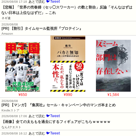
🐦Tweet
あとで読む
2026/08/08 17:18
【悲報】「世界の売春婦（セッ◯スワーカー）の数と割合」反論「そんなはずは
ない日本は上位なはずだ」←これ
ネギ速
2026/08/08
[PR] 【割引】タイムセール監視所『プロテイン』
Amazon
¥650
¥990
¥1,584
2026/08/08
[PR] 【マンガ】『集英社』セール・キャンペーン中のマンガ本まとめ
Kindleストア
🐦Tweet
あとで読む
2026/08/08 17:06
【画像】全ての太ももを過去にするフィギュアがこちらｗｗｗｗｗ
なんJクエスト
🐦Tweet
あとで読む
2026/08/08 16:12