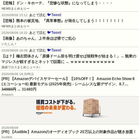
【悲報】ドン・キホーテ、『悲惨な状態』になってしまう・・・・
NEWSまとめもりー
🐦Tweet
あとで読む
2026/08/08 15:12
【悲報】熊本の被災地、『異常事態』が発生してしまう！！！！！！！！
NEWSまとめもりー
🐦Tweet
あとで読む
2026/08/08 18:32
【画像】あのちゃん、上半身ほぼ裸でご乱心
いたしん！
🐦Tweet
あとで読む
2026/08/08 18:08
【は？】極左団体さん「原爆ドーム前を明け渡せば核戦争が始まる！」→ 観衆の
マジレスが鋭すぎるとネットで話題に → ｗｗｗｗｗｗｗｗｗｗｗｗ
政経ワロスまとめニュース♪
2026/08/08 18:30時点
[PR] 【Amazonデバイスサマーセール】【10%OFF！】 Amazon Echo Show 8
(エコーショー8) 最新モデル (2025年発売) - シームレスな新デザイン、8.7…
34980円
→ 31480円
Amazon
2026/08/08
[PR] 【Audible】Amazonのオーディオブック 20万以上の対象作品が聴き放題！
Audible