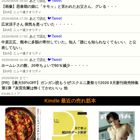
🐦Tweet
あとで読む
2026/08/08 18:00
【画像】思春期の娘に「キモッ」と言われたお父さん、グレる・・・
【2ch】ニュー速クオリティ
🐦Tweet
あとで読む
2026/08/08 17:30
広末涼子さん 病気を患っていた・・・・・
【2ch】ニュー速クオリティ
🐦Tweet
あとで読む
2026/08/08 17:00
中居正広、熊本に多額の寄付していた。知人「誰にも知られなくてもいい、と公
表してない」
【2ch】ニュー速クオリティ
🐦Tweet
あとで読む
2026/08/08 16:30
ホームレスの数、20年ちょいで90％減少・・・・・
【2ch】ニュー速クオリティ
2026/08/26 まで！
[PR] 【最大50%OFF】ガンガン読もうぜ!スクエニ夏祭り!!2026 8月新刊発売特集
第1弾『灰宮先輩は怖くてかわいい』他
Kindleストア
Kindle 最近の売れ筋本