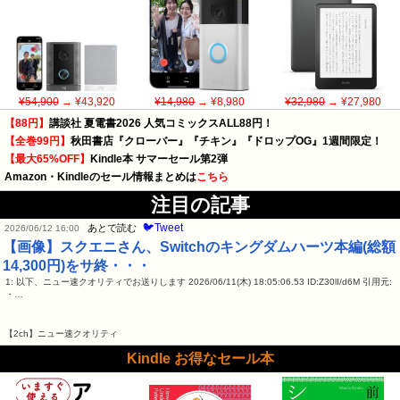
¥54,900
→ ¥43,920
¥14,980
→ ¥8,980
¥32,980
→ ¥27,980
【88円】
講談社 夏電書2026 人気コミックスALL88円！
【全巻99円】
秋田書店『クローバー』『チキン』『ドロップOG』1週間限定！
【最大65%OFF】
Kindle本 サマーセール第2弾
Amazon・Kindleのセール情報まとめは
こちら
注目の記事
🐦Tweet
あとで読む
2026/06/12 16:00
【画像】スクエニさん、Switchのキングダムハーツ本編(総額
14,300円)をサ終・・・
1: 以下、ニュー速クオリティでお送りします 2026/06/11(木) 18:05:06.53 ID:Z30lI/d6M 引用元:
・…
【2ch】ニュー速クオリティ
Kindle お得なセール本