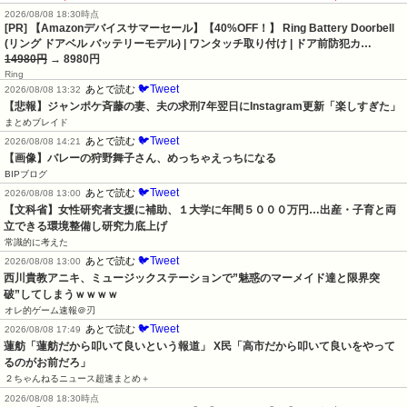
2026/08/08 18:30時点
[PR] 【Amazonデバイスサマーセール】【40%OFF！】 Ring Battery Doorbell
(リング ドアベル バッテリーモデル) | ワンタッチ取り付け | ドア前防犯カ…
14980円
→ 8980円
Ring
🐦Tweet
あとで読む
2026/08/08 13:32
【悲報】ジャンポケ斉藤の妻、夫の求刑7年翌日にInstagram更新「楽しすぎた」
まとめブレイド
🐦Tweet
あとで読む
2026/08/08 14:21
【画像】バレーの狩野舞子さん、めっちゃえっちになる
BIPブログ
🐦Tweet
あとで読む
2026/08/08 13:00
【文科省】女性研究者支援に補助、１大学に年間５０００万円…出産・子育と両
立できる環境整備し研究力底上げ
常識的に考えた
🐦Tweet
あとで読む
2026/08/08 13:00
西川貴教アニキ、ミュージックステーションで”魅惑のマーメイド達と限界突
破”してしまうｗｗｗｗ
オレ的ゲーム速報＠刃
🐦Tweet
あとで読む
2026/08/08 17:49
蓮舫「蓮舫だから叩いて良いという報道」 X民「高市だから叩いて良いをやって
るのがお前だろ」
２ちゃんねるニュース超速まとめ＋
2026/08/08 18:30時点