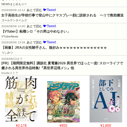
NEWSまとめもりー
🐦Tweet
あとで読む
2026/08/08 14:12
女子高校生が学校行事で登山中にクマスプレー顔に誤射される　ヘリで救助搬送
ゴールデンタイムズ
🐦Tweet
あとで読む
2026/08/08 13:00
【VTuber】柘榴シロ「その男はやめなさい」
VTuberNews
🐦Tweet
あとで読む
2026/08/08 13:09
【画像】JRAの女性騎手さん、陰好みｗｗｗｗｗｗｗｗｗｗｗｗｗｗ
うしみつ
2026/08/13まで
[PR] 【期間限定無料】講談社 夏電書2026 異世界でほっと一息! スローライフで
癒される異世界作品特集!『異世界辺境メシ』他
Kindleストア
¥2,178
¥855
¥1,800