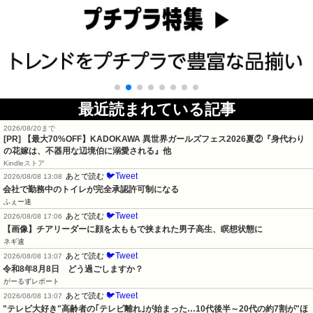
最近読まれている記事
2026/08/20まで
[PR] 【最大70%OFF】KADOKAWA 異世界ガールズフェス2026夏②『身代わり
の花嫁は、不器用な辺境伯に溺愛される』他
Kindleストア
🐦Tweet
あとで読む
2026/08/08 13:08
会社で勤務中のトイレが完全承認許可制になる
ふぇー速
🐦Tweet
あとで読む
2026/08/08 17:06
【画像】チアリーダーに顔を太ももで挟まれた男子高生、瞑想状態に
ネギ速
🐦Tweet
あとで読む
2026/08/08 13:07
令和8年8月8日　どう過ごしますか？
がーるずレポート
🐦Tweet
あとで読む
2026/08/08 13:07
"テレビ大好き"高齢者の｢テレビ離れ｣が始まった…10代後半～20代の約7割が"ほ