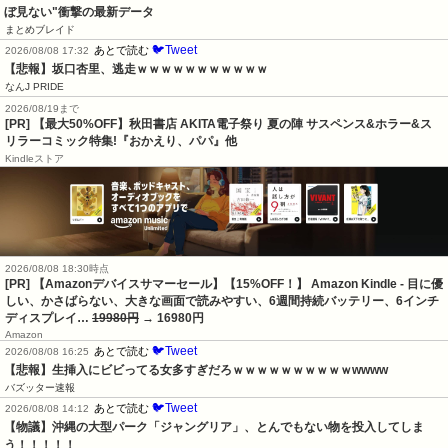
ぼ見ない"衝撃の最新データ
まとめブレイド
🐦Tweet
あとで読む
2026/08/08 17:32
【悲報】坂口杏里、逃走ｗｗｗｗｗｗｗｗｗｗｗ
なんJ PRIDE
2026/08/19まで
[PR] 【最大50%OFF】秋田書店 AKITA電子祭り 夏の陣 サスペンス&ホラー&ス
リラーコミック特集!『おかえり、パパ』他
Kindleストア
2026/08/08 18:30時点
[PR] 【Amazonデバイスサマーセール】【15%OFF！】 Amazon Kindle - 目に優
しい、かさばらない、大きな画面で読みやすい、6週間持続バッテリー、6インチ
ディスプレイ…
19980円
→ 16980円
Amazon
🐦Tweet
あとで読む
2026/08/08 16:25
【悲報】生挿入にビビってる女多すぎだろｗｗｗｗｗｗｗｗｗｗwwww
バズッター速報
🐦Tweet
あとで読む
2026/08/08 14:12
【物議】沖縄の大型パーク「ジャングリア」、とんでもない物を投入してしま
う！！！！！