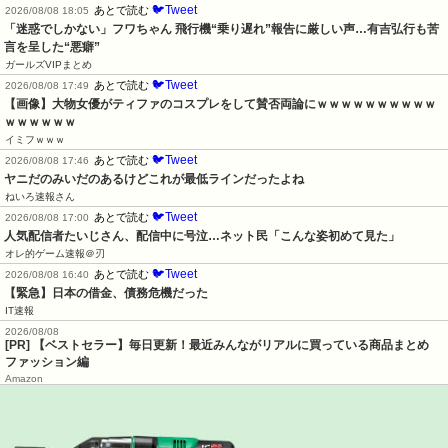
🐦Tweet
あとで読む
2026/08/08 18:05
「迷惑でしかない」フワちゃん 飛行機“乗り遅れ”報告に厳しい声…有吉弘行も苦
言を呈した“悪癖”
ガールズVIPまとめ
🐦Tweet
あとで読む
2026/08/08 17:49
【画像】大物女優がティファのコスプレをして賛否両論にｗｗｗｗｗｗｗｗｗｗ
ｗｗｗｗｗｗ
イミフｗｗｗ
🐦Tweet
あとで読む
2026/08/08 17:46
ヤニだのみいだのあるけどこれが最低ラインだったよね
ねいろ速報さん
🐦Tweet
あとで読む
2026/08/08 17:00
人気配信者たいじさん、配信中に号泣…ネット民「こんな姿初めて見た」
オレ的ゲーム速報＠刃
🐦Tweet
あとで読む
2026/08/08 16:40
【緊急】日本の借金、債務危機だった
IT速報
2026/08/08
[PR] 【ベストセラー】毎日更新！最近みんながリアルに買っている商品まとめ
ファッション編
Amazon