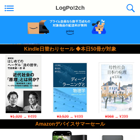
LogPo!2ch
Kindle日替わりセール ◆本日50冊が対象
¥1,320
→ ¥499
¥3,520
→ ¥499
¥968
→ ¥399
Amazonデバイスサマーセール