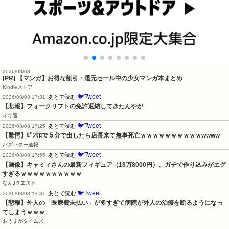
2026/08/08
[PR] 【マンガ】お得な割引・還元セール中の少女マンガ本まとめ
Kindleストア
🐦Tweet
あとで読む
2026/08/08 17:31
【悲報】フォークリフトの免許返納してきたんやが
ネギ速
🐦Tweet
あとで読む
2026/08/08 17:25
【驚愕】ﾋﾟﾝｻﾛで５分で出したら店長来て無事死亡ｗｗｗｗｗｗｗｗｗｗwwww
バズッター速報
🐦Tweet
あとで読む
2026/08/08 17:55
【画像】キャミィさんの最新フィギュア（18万8000円）、ガチで作り込みがエグ
すぎるｗｗｗｗｗｗｗｗｗｗ
なんJクエスト
🐦Tweet
あとで読む
2026/08/08 13:31
【悲報】外人の「医療費未払い」が多すぎて病院が外人の治療を断るようになっ
てしまうｗｗｗ
おうまがタイムズ