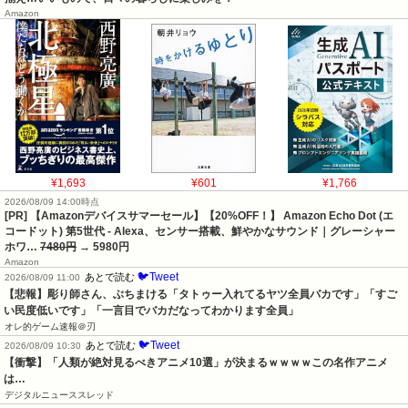
Amazon
¥1,693
¥601
¥1,766
2026/08/09 14:00時点
[PR] 【Amazonデバイスサマーセール】【20%OFF！】 Amazon Echo Dot (エ
コードット) 第5世代 - Alexa、センサー搭載、鮮やかなサウンド｜グレーシャー
ホワ…
7480円
→ 5980円
Amazon
🐦Tweet
あとで読む
2026/08/09 11:00
【悲報】彫り師さん、ぶちまける「タトゥー入れてるヤツ全員バカです」「すご
い民度低いです」「一言目でバカだなってわかります全員」
オレ的ゲーム速報＠刃
🐦Tweet
あとで読む
2026/08/09 10:30
【衝撃】「人類が絶対見るべきアニメ10選」が決まるｗｗｗｗこの名作アニメ
は…
デジタルニューススレッド