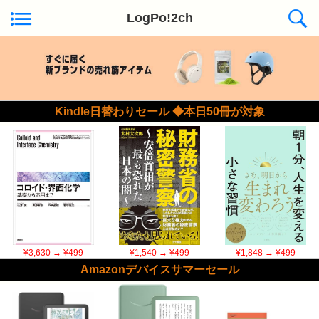
LogPo!2ch
Kindle日替わりセール ◆本日50冊が対象
¥3,630
→ ¥499
¥1,540
→ ¥499
¥1,848
→ ¥499
Amazonデバイスサマーセール