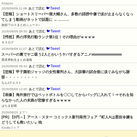
Amazon
🐦Tweet
あとで読む
2026/08/09 11:08
【悲報】ショートスリーパー堀大輔さん、多数の誹謗中傷で涙が止まらなくなっ
てしまう動画がネットで話題に → ………
政経ワロスまとめニュース♪
🐦Tweet
あとで読む
2026/08/09 08:50
【愕然】男の浮気行動ランク第1位！その理由がｗｗｗｗ
キスログ
🐦Tweet
あとで読む
2026/08/09 11:07
スーパーの裏でヤニ吸う2人とかいうヤバすぎるアニメwwwwwwwwwww
異世界転生まとめ速報
🐦Tweet
あとで読む
2026/08/09 08:43
【悲報】甲子園初ジャッジの女性審判さん、大誤審の試合後に涙ぐみながら謝
罪・・・・・・・・・
なんJクエスト
🐦Tweet
あとで読む
2026/08/09 12:00
【画像】海外旅行ではペットボトルを〇〇してからバッグに入れて！⇒それを知
らなかった人の末路が悲惨すぎるｗｗｗｗ
はちま起稿
2026/08/20 まで！
[PR] 【0円～】アース・スター コミックス新刊発売フェア『町人Aは悪役令嬢を
どうしても救いたい』他
Kindleストア