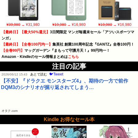
¥39,980
→ ¥31,980
¥19,980
→ ¥16,980
¥19,980
→ ¥16,980
【最終日】【最大50%還元】
3日間限定 マンガ毎週末セール「アツいスポーツマ
ンガ」
【最終日】【全巻100円均一】
集英社 創業100周年記念『GANTZ』全巻100円！
【全巻99円】
マッグガーデン『まもって守護月天！』99円均一！
Amazon・Kindleのセール情報まとめは
こちら
注目の記事
🐦Tweet
あとで読む
2026/06/12 15:43
【不安】『ドラクエ モンスターズ4』、期待の一方で前作
DQM3のシナリオが掘り返されてしまう…
オタク.com
Kindle お得なセール本