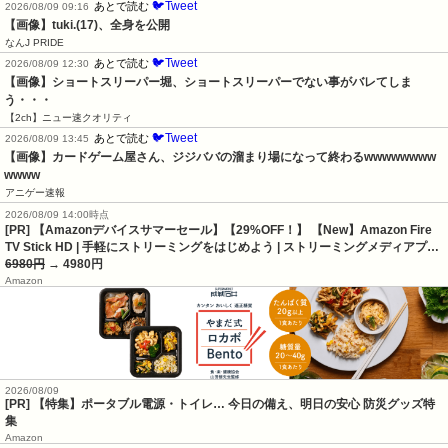
🐦Tweet
あとで読む
2026/08/09 09:16
【画像】tuki.(17)、全身を公開
なんJ PRIDE
🐦Tweet
あとで読む
2026/08/09 12:30
【画像】ショートスリーパー堀、ショートスリーパーでない事がバレてしま
う・・・
【2ch】ニュー速クオリティ
🐦Tweet
あとで読む
2026/08/09 13:45
【画像】カードゲーム屋さん、ジジババの溜まり場になって終わるwwwwwwww
wwww
アニゲー速報
2026/08/09 14:00時点
[PR] 【Amazonデバイスサマーセール】【29%OFF！】 【New】Amazon Fire
TV Stick HD | 手軽にストリーミングをはじめよう | ストリーミングメディアプ…
6980円
→ 4980円
Amazon
2026/08/09
[PR] 【特集】ポータブル電源・トイレ… 今日の備え、明日の安心 防災グッズ特
集
Amazon