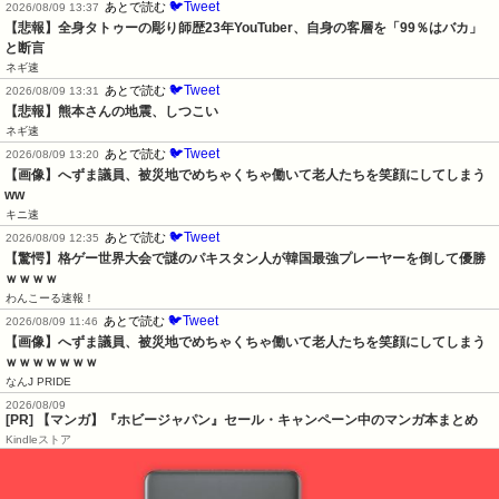
🐦Tweet
あとで読む
2026/08/09 13:37
【悲報】全身タトゥーの彫り師歴23年YouTuber、自身の客層を「99％はバカ」
と断言
ネギ速
🐦Tweet
あとで読む
2026/08/09 13:31
【悲報】熊本さんの地震、しつこい
ネギ速
🐦Tweet
あとで読む
2026/08/09 13:20
【画像】へずま議員、被災地でめちゃくちゃ働いて老人たちを笑顔にしてしまう
ww
キニ速
🐦Tweet
あとで読む
2026/08/09 12:35
【驚愕】格ゲー世界大会で謎のパキスタン人が韓国最強プレーヤーを倒して優勝
ｗｗｗｗ
わんこーる速報！
🐦Tweet
あとで読む
2026/08/09 11:46
【画像】へずま議員、被災地でめちゃくちゃ働いて老人たちを笑顔にしてしまう
ｗｗｗｗｗｗｗ
なんJ PRIDE
2026/08/09
[PR] 【マンガ】『ホビージャパン』セール・キャンペーン中のマンガ本まとめ
Kindleストア