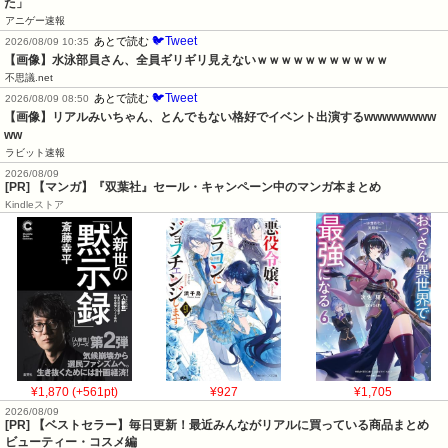
た」
アニゲー速報
🐦Tweet
あとで読む
2026/08/09 10:35
【画像】水泳部員さん、全員ギリギリ見えないｗｗｗｗｗｗｗｗｗｗｗ
不思議.net
🐦Tweet
あとで読む
2026/08/09 08:50
【画像】リアルみいちゃん、とんでもない格好でイベント出演するwwwwwwww
ww
ラビット速報
2026/08/09
[PR] 【マンガ】『双葉社』セール・キャンペーン中のマンガ本まとめ
Kindleストア
¥1,870 (+561pt)
¥927
¥1,705
2026/08/09
[PR] 【ベストセラー】毎日更新！最近みんながリアルに買っている商品まとめ
ビューティー・コスメ編