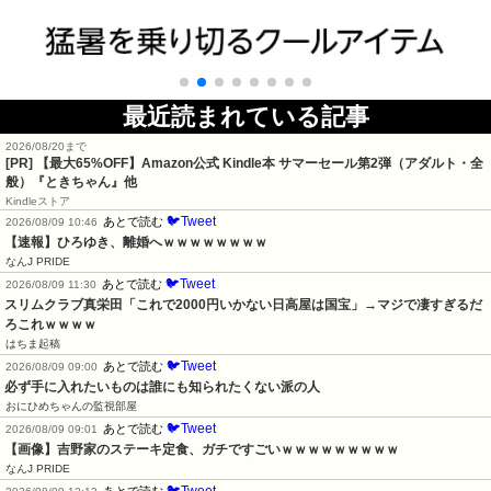
最近読まれている記事
2026/08/20まで
[PR]
【最大65%OFF】Amazon公式 Kindle本 サマーセール第2弾（アダルト・全
般）『ときちゃん』他
Kindleストア
🐦Tweet
あとで読む
2026/08/09 10:46
【速報】ひろゆき、離婚へｗｗｗｗｗｗｗｗ
なんJ PRIDE
🐦Tweet
あとで読む
2026/08/09 11:30
スリムクラブ真栄田「これで2000円いかない日高屋は国宝」→マジで凄すぎるだ
ろこれｗｗｗｗ
はちま起稿
🐦Tweet
あとで読む
2026/08/09 09:00
必ず手に入れたいものは誰にも知られたくない派の人
おにひめちゃんの監視部屋
🐦Tweet
あとで読む
2026/08/09 09:01
【画像】吉野家のステーキ定食、ガチですごいｗｗｗｗｗｗｗｗｗ
なんJ PRIDE