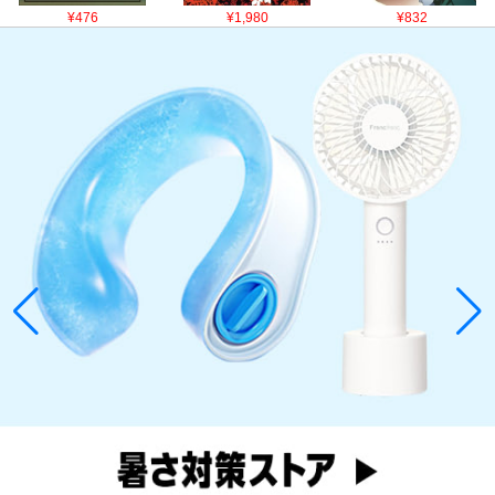
¥476
¥1,980
¥832