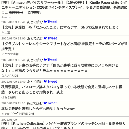
[PR] 【Amazonデバイスサマーセール】【15%OFF！】 Kindle Paperwhite シグ
ニチャーエディション (32GB) 7インチディスプレイ、明るさ自動調整、色調調節
ラ…
32980円
→ 27980円
Amazon
🐦Tweet
あとで読む
2026/08/09 12:40
【悲報】原爆投下を「なかったこと」にするデマ、SNSで拡散されてしまう
キニ速
🐦Tweet
あとで読む
2026/08/09 12:00
【グラブル】シャレムやジークフリートなど水着/浴衣限定キャラのEXポーズが追
加予定！
ミニゴブ速報
🐦Tweet
あとで読む
2026/08/09 08:46
【悲報】テレ東の若手女子アナ「国民が勝手に我々取材陣にカメラを向ける
な！」→何様のつもりだと炎上ｗｗｗｗｗｗｗｗｗｗｗ
なんJ PRIDE
🐦Tweet
あとで読む
2026/08/09 12:40
秋田県職員、バスローブ姿＆タバコを吸っている状態で会見に登場しネット騒
然　さらにとあることが指摘され、炎上
はちま起稿
🐦Tweet
あとで読む
2026/08/09 11:00
違反切符納付無視したら何も来なくなったwww
ぁゃιぃ(*ﾟーﾟ)NEWS 2nd
2026/08/09
[PR] 【Kitchen Collection】バイヤー厳選ブランドのキッチン用品・食器を取り
揃え…いいもので、日々の暮らしに楽しみを！