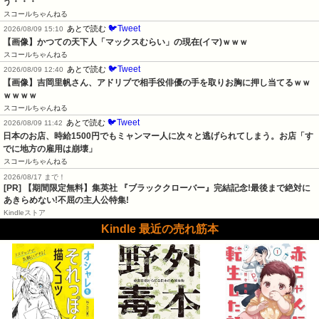
う・・・
スコールちゃんねる
🐦Tweet
あとで読む
2026/08/09 15:10
【画像】かつての天下人「マックスむらい」の現在(イマ)ｗｗｗ
スコールちゃんねる
🐦Tweet
あとで読む
2026/08/09 12:40
【画像】吉岡里帆さん、アドリブで相手役俳優の手を取りお胸に押し当てるｗｗ
ｗｗｗｗ
スコールちゃんねる
🐦Tweet
あとで読む
2026/08/09 11:42
日本のお店、時給1500円でもミャンマー人に次々と逃げられてしまう。お店「す
でに地方の雇用は崩壊」
スコールちゃんねる
2026/08/17 まで！
[PR] 【期間限定無料】集英社 『ブラッククローバー』完結記念!最後まで絶対に
あきらめない!不屈の主人公特集!
Kindleストア
Kindle 最近の売れ筋本