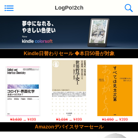
LogPo!2ch
Kindle日替わりセール ◆本日50冊が対象
¥3,630
→ ¥499
¥1,034
→ ¥499
¥1,650
→ ¥399
Amazonデバイスサマーセール