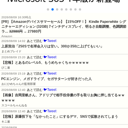
2026/08/09 16:30時点
[PR] 【Amazonデバイスサマーセール】【15%OFF！】 Kindle Paperwhite シグ
ニチャーエディション (32GB) 7インチディスプレイ、明るさ自動調整、色調調節
ラ…
32980円
→ 27980円
Amazon
🐦Tweet
あとで読む
2026/08/09 14:02
上原浩治「250Sで名球会入りは甘い。300か350に上げてもいい」
まとめブレイド
🐦Tweet
あとで読む
2026/08/09 15:20
【悲報】とあるのレベル5、もうめちゃくちゃｗｗｗｗｗ
ぴこ速
🐦Tweet
あとで読む
2026/08/09 15:19
PCエンジン、メガドライブ、セガサターンが好きだった人
おにひめちゃんの監視部屋
🐦Tweet
あとで読む
2026/08/09 12:40
【画像】吉岡里帆さん、アドリブで相手役俳優の手を取りお胸に押し当てるｗｗ
ｗｗｗｗ
スコールちゃんねる
🐦Tweet
あとで読む
2026/08/09 12:40
【悲報】原爆投下を「なかったこと」にするデマ、SNSで拡散されてしまう
キニ速
2026/08/09