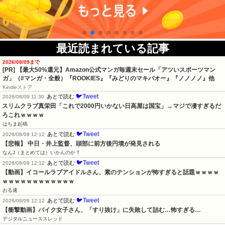
最近読まれている記事
2026/08/09まで
[PR]
【最大50%還元】Amazon公式マンガ毎週末セール「アツいスポーツマン
ガ」（#マンガ・全般）『ROOKIES』『みどりのマキバオー』『ノノノノ』他
Kindleストア
🐦Tweet
あとで読む
2026/08/09 11:30
スリムクラブ真栄田「これで2000円いかない日高屋は国宝」→マジで凄すぎるだ
ろこれｗｗｗｗ
はちま起稿
🐦Tweet
あとで読む
2026/08/09 12:12
【悲報】 中日・井上監督、頭部に前方後円墳が発見される
なんJ（まとめては）いかんのか？
🐦Tweet
あとで読む
2026/08/09 12:12
【動画】イコールラブアイドルさん、素のテンションが怖すぎると話題ｗｗｗｗ
ｗｗｗｗｗｗｗｗｗｗｗｗ
おる速
🐦Tweet
あとで読む
2026/08/09 12:12
【衝撃動画】バイク女子さん、「すり抜け」に失敗して詰む…怖すぎる…
デジタルニューススレッド