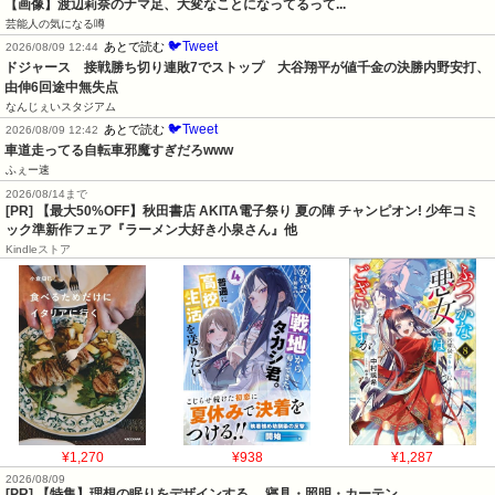
【画像】渡辺莉奈のナマ足、大変なことになってるって...
芸能人の気になる噂
🐦Tweet
あとで読む
2026/08/09 12:44
ドジャース　接戦勝ち切り連敗7でストップ　大谷翔平が値千金の決勝内野安打、
由伸6回途中無失点
なんじぇいスタジアム
🐦Tweet
あとで読む
2026/08/09 12:42
車道走ってる自転車邪魔すぎだろwww
ふぇー速
2026/08/14まで
[PR] 【最大50%OFF】秋田書店 AKITA電子祭り 夏の陣 チャンピオン! 少年コミ
ック準新作フェア『ラーメン大好き小泉さん』他
Kindleストア
¥1,270
¥938
¥1,287
2026/08/09
[PR] 【特集】理想の眠りをデザインする… 寝具・照明・カーテン