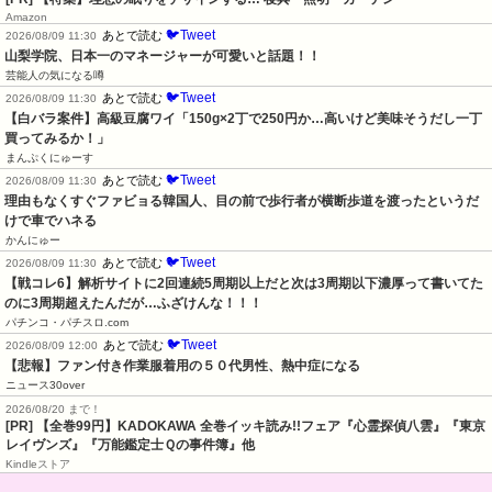
Amazon
🐦Tweet
あとで読む
2026/08/09 11:30
山梨学院、日本一のマネージャーが可愛いと話題！！
芸能人の気になる噂
🐦Tweet
あとで読む
2026/08/09 11:30
【白バラ案件】高級豆腐ワイ「150g×2丁で250円か…高いけど美味そうだし一丁
買ってみるか！」
まんぷくにゅーす
🐦Tweet
あとで読む
2026/08/09 11:30
理由もなくすぐファビョる韓国人、目の前で歩行者が横断歩道を渡ったというだ
けで車でハネる
かんにゅー
🐦Tweet
あとで読む
2026/08/09 11:30
【戦コレ6】解析サイトに2回連続5周期以上だと次は3周期以下濃厚って書いてた
のに3周期超えたんだが…ふざけんな！！！
パチンコ・パチスロ.com
🐦Tweet
あとで読む
2026/08/09 12:00
【悲報】ファン付き作業服着用の５０代男性、熱中症になる
ニュース30over
2026/08/20 まで！
[PR]
【全巻99円】KADOKAWA 全巻イッキ読み!!フェア『心霊探偵八雲』『東京
レイヴンズ』『万能鑑定士Ｑの事件簿』他
Kindleストア