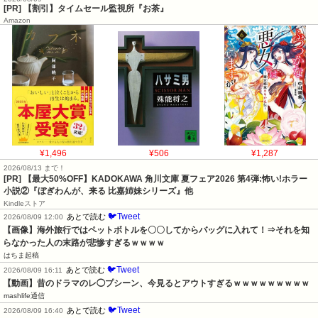
[PR] 【割引】タイムセール監視所『お茶』
Amazon
¥1,496
¥506
¥1,287
2026/08/13 まで！
[PR] 【最大50%OFF】KADOKAWA 角川文庫 夏フェア2026 第4弾:怖い!ホラー
小説②『ぼぎわんが、来る 比嘉姉妹シリーズ』他
Kindleストア
🐦Tweet
あとで読む
2026/08/09 12:00
【画像】海外旅行ではペットボトルを〇〇してからバッグに入れて！⇒それを知
らなかった人の末路が悲惨すぎるｗｗｗｗ
はちま起稿
🐦Tweet
あとで読む
2026/08/09 16:11
【動画】昔のドラマのレ◯プシーン、今見るとアウトすぎるｗｗｗｗｗｗｗｗｗ
mashlife通信
🐦Tweet
あとで読む
2026/08/09 16:40