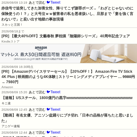
🐦Tweet
あとで読む
2026/08/09 13:19
赤信号で追突してきた加害女性、降りてこず謝罪ポーズ→「わざとじゃないのに
保険使うの！？」と大号泣ｗｗ被害者の私を悪者扱いし、旦那まで「妻を強く言
わないで」と庇い出す地獄の事故現場
スカッと王国！
2026/08/18まで
[PR] 【最大40%OFF】文藝春秋 夢枕獏「陰陽師シリーズ」 40周年記念フェア
Kindleストア
2026/08/09 16:30時点
[PR] 【Amazonデバイスサマーセール】【20%OFF！】 Amazon Fire TV Stick
4K Plus | 映画館のような4K体験 | ストリーミングメディアプレイヤー …
9980円
→ 7980円
Amazon
🐦Tweet
あとで読む
2026/08/09 15:20
【速報】USスチール、1800億円の黒字wwwwwwwwwwwwwwwwwwwwwwww
キニ速
🐦Tweet
あとで読む
2026/08/09 12:45
【動画】有名女優、アニソン盆踊りにブチ切れ「日本の品格が落ちたと思いまし
た」
アニゲー速報
🐦Tweet
あとで読む
2026/08/09 12:44