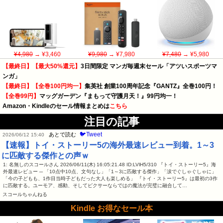
¥4,980
→ ¥3,460
¥9,980
→ ¥7,980
¥7,480
→ ¥5,980
【最終日】【最大50%還元】
3日間限定 マンガ毎週末セール「アツいスポーツマ
ンガ」
【最終日】【全巻100円均一】
集英社 創業100周年記念『GANTZ』全巻100円！
【全巻99円】
マッグガーデン『まもって守護月天！』99円均一！
Amazon・Kindleのセール情報まとめは
こちら
注目の記事
🐦Tweet
あとで読む
2026/06/12 15:40
【速報】トイ・ストーリー5の海外最速レビュー到着。1～3
に匹敵する傑作との声ｗ
1: 名無しのスコールさん 2026/06/11(木) 16:05:21.48 ID:LVlH5/310 『トイ・ストーリー5』海
外最速レビュー ─ 「10点中10点、文句なし」「1～3に匹敵する傑作」「涙でぐしゃぐしゃに」
「今の子どもも、1作目当時子どもだった大人も楽しめる」 『トイ・ストーリー5』は最初の3作
に匹敵する。ユーモア、感動、そしてピクサーならではの魔法が完璧に融合して…
スコールちゃんねる
Kindle お得なセール本