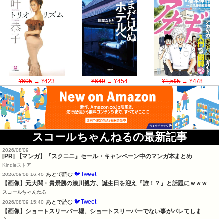
¥605
→ ¥423
¥649
→ ¥454
¥1,595
→ ¥478
スコールちゃんねるの最新記事
2026/08/09
[PR] 【マンガ】『スクエニ』セール・キャンペーン中のマンガ本まとめ
Kindleストア
🐦Tweet
あとで読む
2026/08/09 16:40
【画像】元大関・貴景勝の湊川親方、誕生日を迎え『誰！？』と話題にｗｗｗ
スコールちゃんねる
🐦Tweet
あとで読む
2026/08/09 15:40
【画像】ショートスリーパー堀、ショートスリーパーでない事がバレてしま