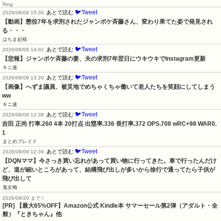
Ring
🐦Tweet
あとで読む
2026/08/09 15:30
【動画】懲役7年を求刑されたジャンポケ斉藤さん、変わり果てた姿で発見され
る・・・
はちま起稿
🐦Tweet
あとで読む
2026/08/09 14:02
【悲報】ジャンポケ斉藤の妻、夫の求刑7年翌日にウキウキでInstagram更新
キニ速
🐦Tweet
あとで読む
2026/08/09 13:20
【画像】へずま議員、被災地でめちゃくちゃ働いて老人たちを笑顔にしてしまう
ww
キニ速
🐦Tweet
あとで読む
2026/08/09 12:39
吉田 正尚 打率.260 4本 20打点 出塁率.336 長打率.372 OPS.708 wRC+98 WAR0.
1
まとめブレイド
🐦Tweet
あとで読む
2026/08/09 12:39
【DQNママ】今さっき買い忘れがあって買い物に行ってきた。車で行ったんだけ
ど、道が細いところがあって、結構飛び出しが多いから徐行で通ってたら子供が
飛び出して
鬼女梅
2026/08/20 まで！
[PR]
【最大65%OFF】Amazon公式 Kindle本 サマーセール第2弾（アダルト・全
般）『ときちゃん』他