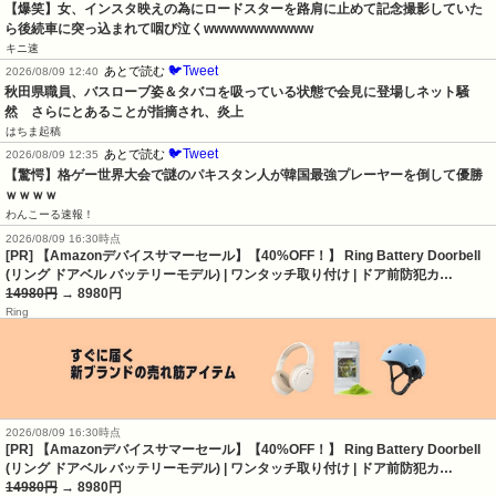
【爆笑】女、インスタ映えの為にロードスターを路肩に止めて記念撮影していた
ら後続車に突っ込まれて咽び泣くwwwwwwwwwww
キニ速
🐦Tweet
あとで読む
2026/08/09 12:40
秋田県職員、バスローブ姿＆タバコを吸っている状態で会見に登場しネット騒
然　さらにとあることが指摘され、炎上
はちま起稿
🐦Tweet
あとで読む
2026/08/09 12:35
【驚愕】格ゲー世界大会で謎のパキスタン人が韓国最強プレーヤーを倒して優勝
ｗｗｗｗ
わんこーる速報！
2026/08/09 16:30時点
[PR] 【Amazonデバイスサマーセール】【40%OFF！】 Ring Battery Doorbell
(リング ドアベル バッテリーモデル) | ワンタッチ取り付け | ドア前防犯カ…
14980円
→ 8980円
Ring
2026/08/09 16:30時点
[PR] 【Amazonデバイスサマーセール】【40%OFF！】 Ring Battery Doorbell
(リング ドアベル バッテリーモデル) | ワンタッチ取り付け | ドア前防犯カ…
14980円
→ 8980円