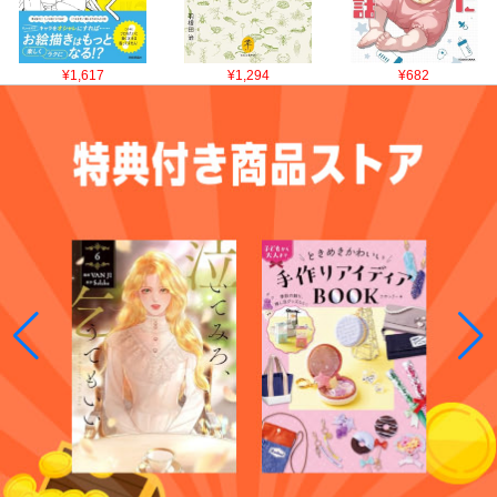
¥1,617
¥1,294
¥682