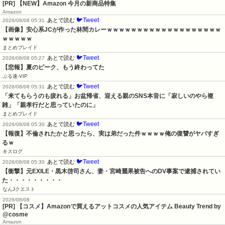
[PR] 【NEW】Amazon 今月の新商品特集
Amazon
🐦Tweet
あとで読む
2026/08/08 05:31
【画像】安心系JCが作った林間カレーｗｗｗｗｗｗｗｗｗｗｗｗｗｗｗｗｗｗｗ
ｗｗｗｗｗ
まとめブレイド
🐦Tweet
あとで読む
2026/08/08 05:27
【悲報】夏のピーク、もう終わってた
ぶる速-VIP
🐦Tweet
あとで読む
2026/08/08 05:31
「来てもらうのも疲れる」お盆帰省、迎える親のSNS本音に「寂しいのやら複
雑」「親孝行だと思っていたのに」
まとめブレイド
🐦Tweet
あとで読む
2026/08/08 05:30
【報復】不倫されたかと思ったら、実は弟だった件ｗｗｗｗ俺の復讐がヤバすぎ
るｗ
キスログ
🐦Tweet
あとで読む
2026/08/08 05:30
【衝撃】元EXILE・黒木啓司さん、妻・宮崎麗果被告へのDV事案で逮捕されてい
た・・・・・・・・・
なんJクエスト
2026/08/08
[PR] 【コスメ】Amazonで買えるアットコスメの人気アイテム Beauty Trend by
@cosme
Amazon