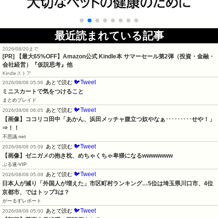
最近読まれている記事
2026/08/20まで
[PR]
【最大65%OFF】Amazon公式 Kindle本 サマーセール第2弾（投資・金融・
会社経営）『仮説思考』他
Kindleストア
🐦Tweet
あとで読む
2026/08/08 05:06
ミニスカートで気をつけること
まとめブレイド
🐦Tweet
あとで読む
2026/08/08 06:05
【画像】ココリコ田中「あかん、浜田メッチャ腹立つ奴やなぁ･････････せや！」
⇒！！
不思議.net
🐦Tweet
あとで読む
2026/08/08 05:09
【画像】ゼニガメの抱き枕、めちゃくちゃ卑猥になるwwwwwww
ぶる速-VIP
🐦Tweet
あとで読む
2026/08/08 05:08
日本人が減り「外国人が増えた」市区町村ランキング…5位は埼玉県川口市、4位
京都市、ではトップ3は？
がーるずレポート
🐦Tweet
あとで読む
2026/08/08 05:00