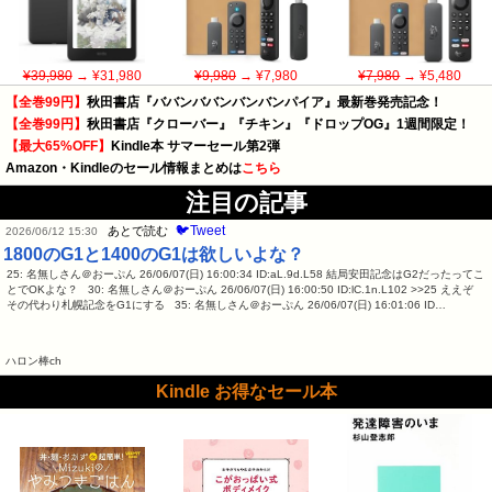
¥39,980
→ ¥31,980
¥9,980
→ ¥7,980
¥7,980
→ ¥5,480
【全巻99円】
秋田書店『ババンババンバンバンパイア』最新巻発売記念！
【全巻99円】
秋田書店『クローバー』『チキン』『ドロップOG』1週間限定！
【最大65%OFF】
Kindle本 サマーセール第2弾
Amazon・Kindleのセール情報まとめは
こちら
注目の記事
🐦Tweet
あとで読む
2026/06/12 15:30
1800のG1と1400のG1は欲しいよな？
25: 名無しさん＠おーぷん 26/06/07(日) 16:00:34 ID:aL.9d.L58 結局安田記念はG2だったってこ
とでOKよな？ 30: 名無しさん＠おーぷん 26/06/07(日) 16:00:50 ID:lC.1n.L102 >>25 ええぞ
その代わり札幌記念をG1にする 35: 名無しさん＠おーぷん 26/06/07(日) 16:01:06 ID…
ハロン棒ch
Kindle お得なセール本