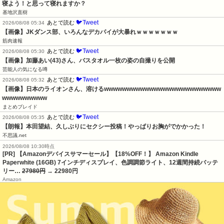
寝よう！と思って寝れますか？
基地沢直樹
🐦Tweet
あとで読む
2026/08/08 05:34
【画像】JKダンス部、いろんなデカパイが大暴れｗｗｗｗｗｗｗ
筋肉速報
🐦Tweet
あとで読む
2026/08/08 05:30
【画像】加藤あい(43)さん、バスタオル一枚の姿の自撮りを公開
芸能人の気になる噂
🐦Tweet
あとで読む
2026/08/08 05:32
【画像】日本のライオンさん、溶けるwwwwwwwwwwwwwwwwwwwwwwwwww
wwwwwwwwww
まとめブレイド
🐦Tweet
あとで読む
2026/08/08 05:35
【朗報】本田望結、久しぶりにセクシー投稿！やっぱりお胸がでかかった！
不思議.net
2026/08/08 10:30時点
[PR] 【Amazonデバイスサマーセール】【18%OFF！】 Amazon Kindle
Paperwhite (16GB) 7インチディスプレイ、色調調節ライト、12週間持続バッテ
リー…
27980円
→ 22980円
Amazon