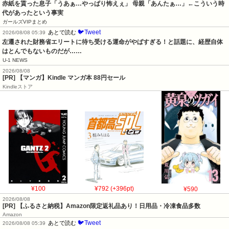
赤紙を貰った息子「うあぁ…やっぱり怖えぇ」 母親「あんたぁ…」←こういう時
代があったという事実
ガールズVIPまとめ
🐦Tweet
あとで読む
2026/08/08 05:39
左遷された財務省エリートに待ち受ける運命がやばすぎる！と話題に、経歴自体
はとんでもないものだが……
U-1 NEWS
2026/08/08
[PR] 【マンガ】Kindle マンガ本 88円セール
Kindleストア
¥100
¥792 (+396pt)
¥590
2026/08/08
[PR] 【ふるさと納税】Amazon限定返礼品あり！日用品・冷凍食品多数
Amazon
🐦Tweet
あとで読む
2026/08/08 05:39