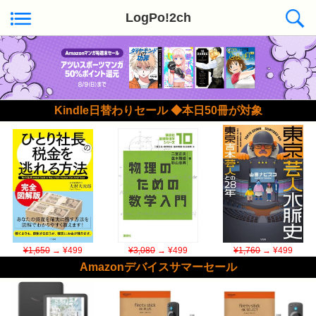
LogPo!2ch
Kindle日替わりセール ◆本日50冊が対象
¥1,650
→ ¥499
¥3,080
→ ¥499
¥1,760
→ ¥499
Amazonデバイスサマーセール