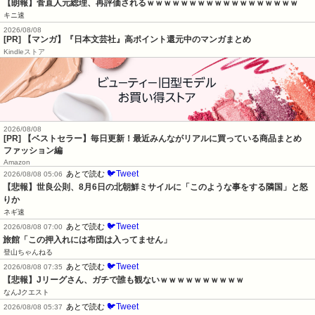
【朗報】菅直人元総理、再評価されるｗｗｗｗｗｗｗｗｗｗｗｗｗｗｗｗｗｗ
キニ速
2026/08/08
[PR] 【マンガ】『日本文芸社』高ポイント還元中のマンガまとめ
Kindleストア
2026/08/08
[PR] 【ベストセラー】毎日更新！最近みんながリアルに買っている商品まとめ
ファッション編
Amazon
🐦Tweet
あとで読む
2026/08/08 05:06
【悲報】世良公則、8月6日の北朝鮮ミサイルに「このような事をする隣国」と怒
りか
ネギ速
🐦Tweet
あとで読む
2026/08/08 07:00
旅館「この押入れには布団は入ってません」
登山ちゃんねる
🐦Tweet
あとで読む
2026/08/08 07:35
【悲報】Jリーグさん、ガチで誰も観ないｗｗｗｗｗｗｗｗｗｗ
なんJクエスト
🐦Tweet
あとで読む
2026/08/08 05:37