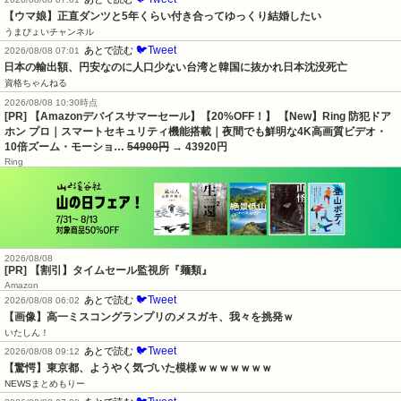
【ウマ娘】正直ダンツと5年くらい付き合ってゆっくり結婚したい
うまぴょいチャンネル
🐦Tweet
あとで読む
2026/08/08 07:01
日本の輸出額、円安なのに人口少ない台湾と韓国に抜かれ日本沈没死亡
資格ちゃんねる
2026/08/08 10:30時点
[PR] 【Amazonデバイスサマーセール】【20%OFF！】 【New】Ring 防犯ドア
ホン プロ｜スマートセキュリティ機能搭載｜夜間でも鮮明な4K高画質ビデオ・
10倍ズーム・モーショ…
54900円
→ 43920円
Ring
2026/08/08
[PR] 【割引】タイムセール監視所『麺類』
Amazon
🐦Tweet
あとで読む
2026/08/08 06:02
【画像】高一ミスコングランプリのメスガキ、我々を挑発ｗ
いたしん！
🐦Tweet
あとで読む
2026/08/08 09:12
【驚愕】東京都、ようやく気づいた模様ｗｗｗｗｗｗｗ
NEWSまとめもりー