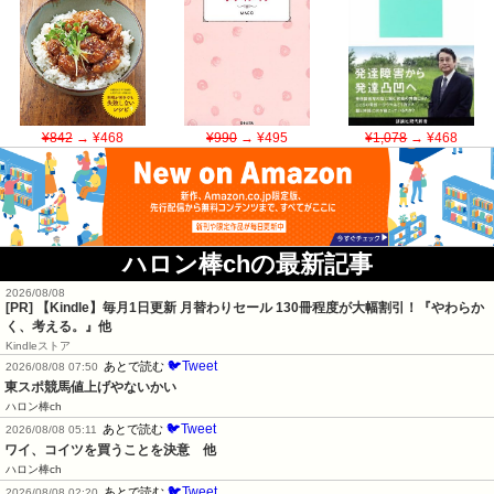
¥842
→ ¥468
¥990
→ ¥495
¥1,078
→ ¥468
ハロン棒chの最新記事
2026/08/08
[PR]
【Kindle】毎月1日更新 月替わりセール 130冊程度が大幅割引！『やわらか
く、考える。』他
Kindleストア
🐦Tweet
あとで読む
2026/08/08 07:50
東スポ競馬値上げやないかい
ハロン棒ch
🐦Tweet
あとで読む
2026/08/08 05:11
ワイ、コイツを買うことを決意　他
ハロン棒ch
🐦Tweet
あとで読む
2026/08/08 02:20