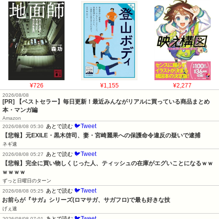
¥726
¥1,155
¥2,277
2026/08/08
[PR] 【ベストセラー】毎日更新！最近みんながリアルに買っている商品まとめ
本・マンガ編
Amazon
🐦Tweet
あとで読む
2026/08/08 05:30
【悲報】元EXILE・黒木啓司、妻・宮崎麗果への保護命令違反の疑いで逮捕
ネギ速
🐦Tweet
あとで読む
2026/08/08 05:27
【悲報】完全に買い物しくじった人、ティッシュの在庫がエグいことになるｗｗ
ｗｗｗｗ
ずっと日曜日のターン
🐦Tweet
あとで読む
2026/08/08 05:25
お前らが『サガ』シリーズ(ロマサガ、サガフロ)で最も好きな技
げぇ速
🐦Tweet
あとで読む
2026/08/08 07:01