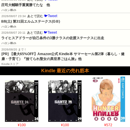
庄司大輔騎手重賞勝てたな　他
ハロン棒ch
🐦Tweet
あとで読む
2026/08/07 23:34
8/8(土) 第31回エルムステークス(GⅢ)
ハロン棒ch
🐦Tweet
あとで読む
2026/08/07 20:11
ライヒスアドラーが自己条件の3勝クラスの佐渡ステークスに出走
ハロン棒ch
2026/08/20 まで！
[PR]
【最大65%OFF】Amazon公式 Kindle本 サマーセール第2弾（暮らし・健
康・子育て）『捨てられ聖女の異世界ごはん旅』他
Kindleストア
Kindle 最近の売れ筋本
¥100
¥100
¥572