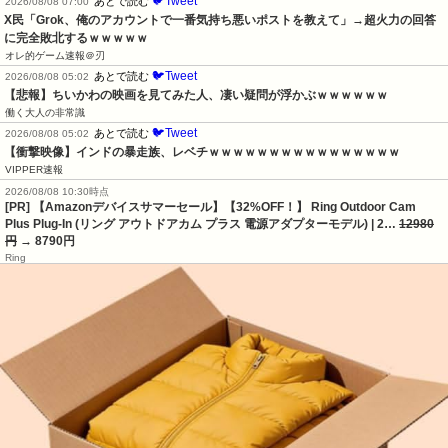
🐦Tweet
あとで読む
2026/08/08 07:00
X民「Grok、俺のアカウントで一番気持ち悪いポストを教えて」→超火力の回答
に完全敗北するｗｗｗｗｗ
オレ的ゲーム速報＠刃
🐦Tweet
あとで読む
2026/08/08 05:02
【悲報】ちいかわの映画を見てみた人、凄い疑問が浮かぶｗｗｗｗｗｗ
働く大人の非常識
🐦Tweet
あとで読む
2026/08/08 05:02
【衝撃映像】インドの暴走族、レベチｗｗｗｗｗｗｗｗｗｗｗｗｗｗｗｗ
VIPPER速報
2026/08/08 10:30時点
[PR] 【Amazonデバイスサマーセール】【32%OFF！】 Ring Outdoor Cam
Plus Plug-In (リング アウトドアカム プラス 電源アダプターモデル) | 2…
12980
円
→ 8790円
Ring